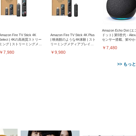
Amazon Echo Dot (
Amazon Fire TV Stick 4K
Amazon Fire TV Stick 4K Plus
ドット) 第5世代 - Ale
Select | 4Kの高画質ストリー
| 映画館のような4K体験 | スト
センサー搭載、鮮やか
ミング | ストリーミングメデ
リーミングメディアプレイヤ
サウンド｜チャコール
￥7,480
ィアプレイヤー
ー
￥7,980
￥9,980
>> もっ
【整備済み品】Dell
【MiniLED/24.5inch/280Hz/
正品】27"ゲーミングモ
ANDWINT オフィスチ
アイリスオーヤマ ペ
Sezlife オフィスチェア デスク
ネオ・ルーライフ ネオ・オム
E2724HS 27インチ 液晶モ
Sezlife オフィスチェア デスク
Smart Basic(スマートベーシ
GRAPHT THE SHOOTER
ー DualSense 充電フッ
ア デスクチェア 肘なし
シーツ 超厚型 お徳用 
チェア 疲れない テレワーク
ツ L 中型犬用 26枚入り 単品
ニター フル
チェア 疲れない テレワーク
ック) 【Amazon.co.jp限定】
Gaming Monitor 24” Essential
き（CFI-ZDM1J）
ッシュ 通気性 ランバ
ュラー 200枚入
チェア 強化バックレスト 30
HD（1920×1080）VA 非光
チェア 強化バックレスト 30度
Smart Basic アイリスオーヤマ
ーミングモニター QD 24.5イ
ポート付き 腰サポート
【Amazon.co.jp限定】