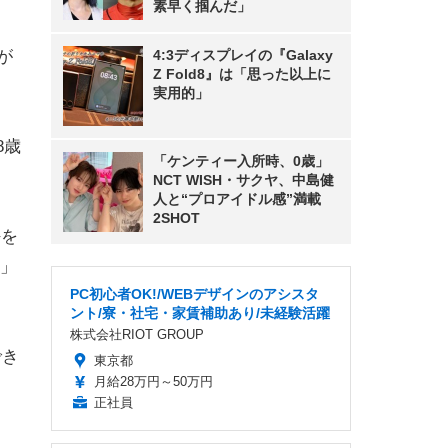
素早く掴んだ」
が
4:3ディスプレイの『Galaxy
Z Fold8』は「思った以上に
実用的」
8歳
「ケンティー入所時、0歳」
NCT WISH・サクヤ、中島健
人と“プロアイドル感”満載
2SHOT
任を
」
PC初心者OK!/WEBデザインのアシスタ
ント/寮・社宅・家賃補助あり/未経験活躍
株式会社RIOT GROUP
でき
東京都
月給28万円～50万円
正社員
白。