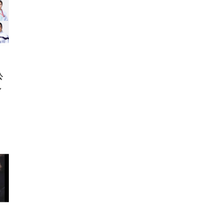
 (3
回
ー)
ンパ
高さ
 在
公
し
」