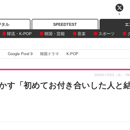
X
ジタル
SPEEDTEST
エ
韓流・K-POP
韓国・芸能
音楽
スポーツ
I
Google Pixel 9
韓国ドラマ
K-POP
2022年1月5日（水） 15
明かす「初めてお付き合いした人と