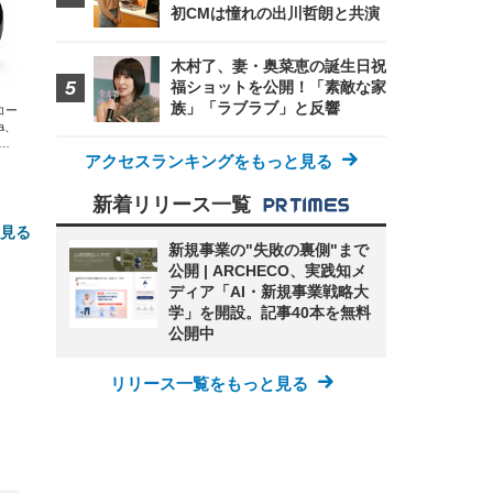
初CMは憧れの出川哲朗と共演
木村了、妻・奥菜恵の誕生日祝
福ショットを公開！「素敵な家
族」「ラブラブ」と反響
エコー
xa、
な
アクセスランキングをもっと見る
新着リリース一覧
と見る
新規事業の"失敗の裏側"まで
公開 | ARCHECO、実践知メ
ディア「AI・新規事業戦略大
学」を開設。記事40本を無料
公開中
リリース一覧をもっと見る
FHD】
ェ
ット
 メ
レギ
 ゲ
ーサ
ンチ
 ガ