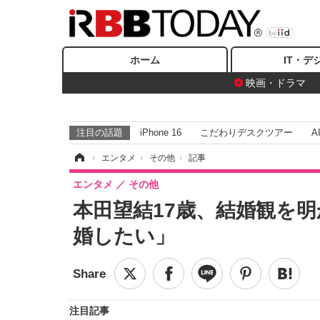
ホーム
IT・デ
映画・ドラマ
注目の話題
iPhone 16
こだわりデスクツアー
A
ホーム
›
エンタメ
›
その他
›
記事
エンタメ
その他
本田望結17歳、結婚観を
婚したい」
注目記事