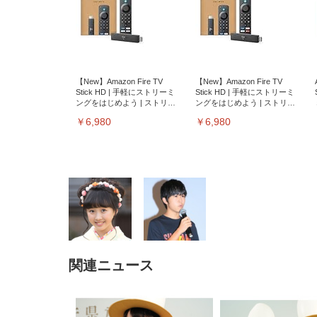
【New】Amazon Fire TV
【New】Amazon Fire TV
Stick HD | 手軽にストリーミ
Stick HD | 手軽にストリーミ
ングをはじめよう | ストリー
ングをはじめよう | ストリー
ミングメディアプレイヤー
ミングメディアプレイヤー
￥6,980
￥6,980
関連ニュース
EIZO ビジネス向けプレミア
EIZO ビジネス向けプレミア
【純
[EdoErgo] オフィスチェア 椅
Amazonベーシック ペットシ
SIHOO B100 オフィスチェア
Amazonベーシック ペットシ
ムモニター | FlexScan
ムモニター | FlexScan
ニタ
子 テレワーク 疲れない 跳ね
ーツ 薄型 レギュラー 1回使い
／デスクチェア メッシュチェ
ーツ 厚型 ワイド 42枚x2袋(84
EV3240X-WT | 31.5型4K
EV2740X-WT | 27.0型4K
ク付
上げ式アームレスト コンパク
捨て 無香料 ホワイト 300枚
ア 人間工学 疲れない ブラッ
枚) ホワイト(吸収面:ライトブ
UHD・USB Type-C・ホワイ
UHD・USB Type-C・ホワイ