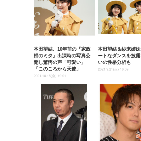
ト 約105度ロッキング pc 事務
￥105,595
￥109,572
ク
ルー)
￥4
ト
ト
￥5,699
￥3,373
￥27,999
￥3,234
椅子 360度回転 座面昇降 強化
ナイロン樹脂ベース 通気性メ
ッシュ 在宅ワーク H-
WY01(黒網+黒枠+黒足)
本田望結、10年前の『家政
本田望結＆紗来姉妹
婦のミタ』出演時の写真公
ートなダンスを披露
開し驚愕の声「可愛い」
いの性格分析も
「このころから天使」
2021.9.21(火) 16:59
2021.10.15(金) 19:01