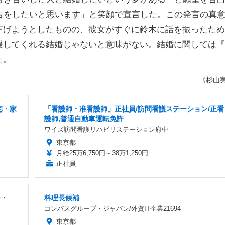
告をしたいと思います」と笑顔で宣言した。この発言の真
下げようとしたものの、彼女がすぐに鈴木に話を振ったため
援してくれる結婚じゃないと意味がない。結婚に関しては『
た。
《杉山
宅・家
「看護師・准看護師」正社員/訪問看護ステーション/正看
護師,普通自動車運転免許
ワイズ訪問看護リハビリステーション府中
東京都
月給25万6,750円～38万1,250円
正社員
0・
料理長候補
コンパスグループ・ジャパン/外資IT企業21694
東京都