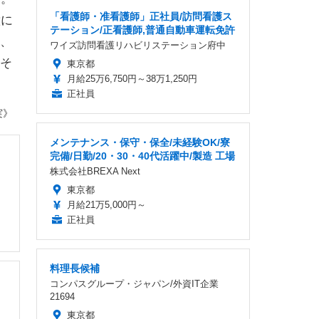
「看護師・准看護師」正社員/訪問看護ス
意に
テーション/正看護師,普通自動車運転免許
、
ワイズ訪問看護リハビリステーション府中
そ
東京都
月給25万6,750円～38万1,250円
正社員
実》
メンテナンス・保守・保全/未経験OK/寮
完備/日勤/20・30・40代活躍中/製造 工場
株式会社BREXA Next
東京都
月給21万5,000円～
正社員
料理長候補
コンパスグループ・ジャパン/外資IT企業
21694
東京都