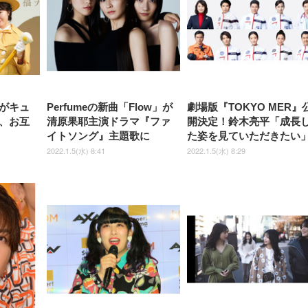
￥1,800
￥15,800
￥34,980
9,979
度ロッキング機能 人間工学 椅
沢 HDMI/DisplayPort/VGA
ロッキング機能 人間工学 椅子
ペットシーツ 超厚型 お徳用
￥4,139
￥3,731
1ms FHD 量子ドット 残像低減
ス圧無段階昇降 360度
￥7,680
￥7,680
￥3,670
子 腰サポート 90度跳ね上げ
スピーカー内蔵 高さ調整 ス
腰サポート 90度跳ね上げ式ア
ワイド 100枚入 (x 1) (ケース
年保証 | 輝点保証 | 日本メーカ
転 キャスター付き コ
式アームレスト 3Dヘッドレス
イベル VESA対応
ームレスト 3Dヘッドレスト
販売)
クト 幅52×奥行58.5×
ト ハンガー付き 高反発クッシ
ComfortView ビジネス向け
ハンガー付き 高反発クッショ
84～96cm テレワーク
ョン PCチェア 通気性メッシ
ン PCチェア 通気性メッシュ
宅勤務 ブラック
ュ ゲーミング/勉強/事務用 お
ゲーミング/勉強/事務用 おし
しゃれ パソコンチェア (ブラ
ゃれ パソコンチェア (ホワイ
ック)
ト)
がキュ
Perfumeの新曲「Flow」が
劇場版『TOKYO MER』
、お互
清原果耶主演ドラマ『ファ
開決定！鈴木亮平「成長
イトソング』主題歌に
た姿を見ていただきたい
2022.1.5(水) 8:41
2022.1.5(水) 8:29