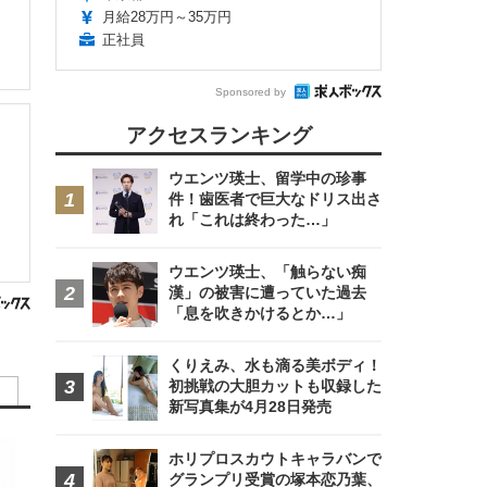
月給28万円～35万円
正社員
Sponsored by
アクセスランキング
ウエンツ瑛士、留学中の珍事
件！歯医者で巨大なドリス出さ
れ「これは終わった…」
ウエンツ瑛士、「触らない痴
漢」の被害に遭っていた過去
「息を吹きかけるとか…」
くりえみ、水も滴る美ボディ！
初挑戦の大胆カットも収録した
新写真集が4月28日発売
ホリプロスカウトキャラバンで
グランプリ受賞の塚本恋乃葉、