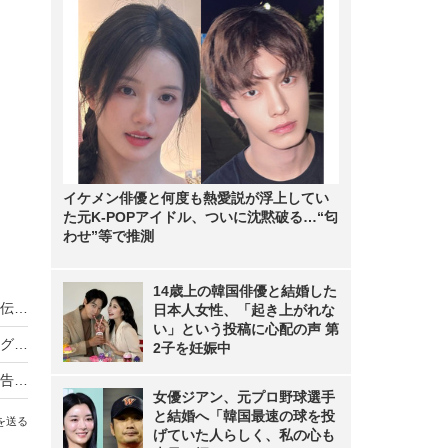
イケメン俳優と何度も熱愛説が浮上してい
た元K-POPアイドル、ついに沈黙破る…“匂
わせ”等で推測
14歳上の韓国俳優と結婚した
ノンスタ井上、妻から思わぬ不満！意外にモテる伝説に黄信号
日本人女性、「起き上がれな
い」という投稿に心配の声 第
超とき宣・菅田愛貴、スタジオで突然号泣「他のグループを下げる風潮にイライラしちゃう」
2子を妊娠中
原田知世、芸能界入りのきっかけとなった俳優を告白「“会いたい”って思って」
女優ジアン、元プロ野球選手
と結婚へ「韓国最速の球を投
を送る
げていた人らしく、私の心も