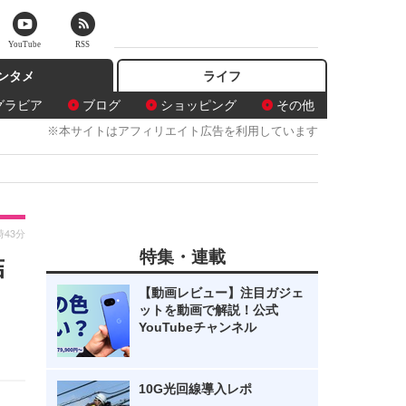
YouTube
RSS
ンタメ
ライフ
グラビア
ブログ
ショッピング
その他
※本サイトはアフィリエイト広告を利用しています
時43分
特集・連載
結
【動画レビュー】注目ガジェ
ットを動画で解説！公式
YouTubeチャンネル
10G光回線導入レポ