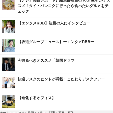
【アジア美食レポート】編集部注目のYouTuberがオス
スメ！タイ・バンコクに行ったら食べたいグルメをチ
ェック
【エンタメRBB】注目の人にインタビュー
【坂道グループニュース】ーエンタメRBBー
今観るべきオススメ「韓国ドラマ」
快適デスクのヒントが満載！こだわりデスクツアー
【進化するオフィス】
写真・画像
ホーム
›
エンタメ
›
映画・ドラマ
›
記事
›