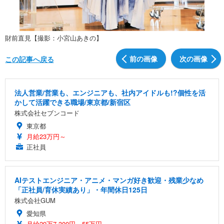
財前直見【撮影：小宮山あきの】
前の画像
次の画像
この記事へ戻る
法人営業/営業も、エンジニアも、社内アイドルも!?個性を活
かして活躍できる職場/東京都/新宿区
株式会社セブンコード
東京都
月給23万円～
正社員
AIテストエンジニア・アニメ・マンガ好き歓迎・残業少なめ
「正社員/育休実績あり」・年間休日125日
株式会社GUM
愛知県
月給29万7,300円～55万円