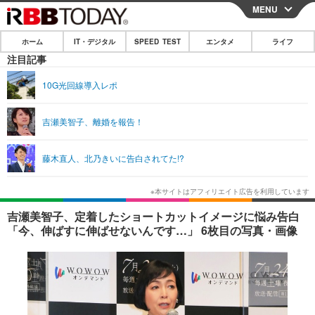
MENU
CLOSE
ホーム
IT・デジタル
SPEED TEST
エンタメ
ライフ
ホーム
注目記事
IT・デジタル
10G光回線導入レポ
IT・デジタルTOP
スマートフォン
SPEED TEST
吉瀬美智子、離婚を報告！
ネタ
ガジェット・ツール
エンタメ
藤木直人、北乃きいに告白されてた!?
ショッピング
その他
エンタメTOP
映画・ドラマ
ライフ
韓流・K-POP
韓国・芸能
ライフTOP
グルメ
リリース一覧
吉瀬美智子、定着したショートカットイメージに悩み告白
音楽
スポーツ
ペット
ショッピング
「今、伸ばすに伸ばせないんです…」 6枚目の写真・画像
プッシュ通知の停止方法
グラビア
ブログ
その他
ショッピング
その他