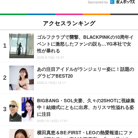
Sponsored by
アクセスランキング
ゴルフクラブで襲撃、BLACKPINKの10周年イ
ベントに激怒したファンの説も…YG本社で女
性が暴れる
2026.8.7(金) 10:47
あの注目アイドルがランジェリー姿に！話題の
グラビアBEST20
2022.2.15(火) 12:11
BIGBANG・SOL夫妻、久々の2SHOTに視線集
中！結婚式にともに出席、カリスマ性溢れる姿
に注目
2025.10.12(日) 17:47
横田真悠＆BE:FIRST・LEOの熱愛報道にファ