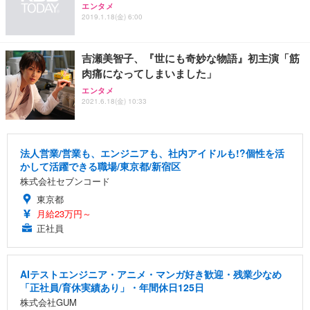
エンタメ
2019.1.18(金) 6:00
吉瀬美智子、『世にも奇妙な物語』初主演「筋
肉痛になってしまいました」
エンタメ
2021.6.18(金) 10:33
法人営業/営業も、エンジニアも、社内アイドルも!?個性を活
かして活躍できる職場/東京都/新宿区
株式会社セブンコード
東京都
月給23万円～
正社員
AIテストエンジニア・アニメ・マンガ好き歓迎・残業少なめ
「正社員/育休実績あり」・年間休日125日
株式会社GUM