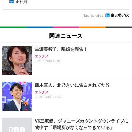
正社員
Sponsored by
関連ニュース
吉瀬美智子、離婚を報告！
エンタメ
2021.4.7(水) 18:02
藤木直人、北乃きいに告白されてた!?
エンタメ
2019.9.23(月) 11:22
V6三宅健、ジャニーズカウントダウンライブに
物申す「居場所がなくなってきている」