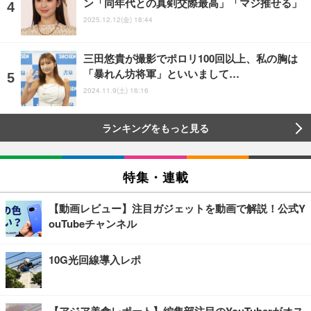
ン「同年代との真剣交際最高」「マジ推せる」
2025.12.12(金) 18:44
三田悠貴が撮影でポロリ100回以上、私の胸は
「暴れん坊将軍」といいまして…
2024.11.9(土) 16:16
ランキングをもっと見る
特集・連載
【動画レビュー】注目ガジェットを動画で解説！公式Y
ouTubeチャンネル
10G光回線導入レポ