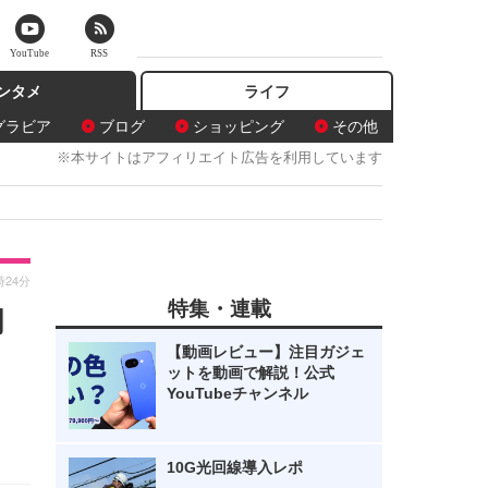
YouTube
RSS
ンタメ
ライフ
グラビア
ブログ
ショッピング
その他
※本サイトはアフィリエイト広告を利用しています
時24分
特集・連載
初
【動画レビュー】注目ガジェ
ットを動画で解説！公式
YouTubeチャンネル
10G光回線導入レポ