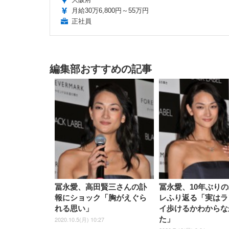
月給30万6,800円～55万円
正社員
編集部おすすめの記事
冨永愛、高田賢三さんの訃
冨永愛、10年ぶり
報にショック「胸がえぐら
レふり返る「実はラ
れる思い」
イ歩けるかわからな
た」
2020.10.5(月) 10:27