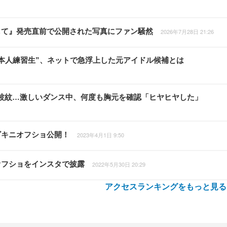
して』発売直前で公開された写真にファン騒然
2026年7月28日 21:26
本人練習生”、ネットで急浮上した元アイドル候補とは
衣装が波紋…激しいダンス中、何度も胸元を確認「ヒヤヒヤした」
ビキニオフショ公開！
2023年4月1日 9:50
オフショをインスタで披露
2022年5月30日 20:29
アクセスランキングをもっと見る