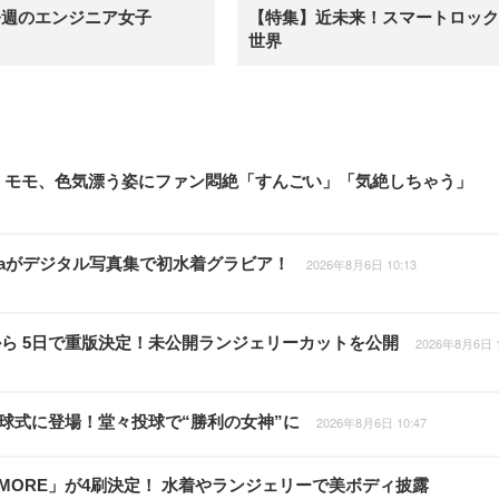
今週のエンジニア女子
【特集】近未来！スマートロック
世界
E・モモ、色気漂う姿にファン悶絶「すんごい」「気絶しちゃう」
inaがデジタル写真集で初水着グラビア！
2026年8月6日 10:13
ら 5日で重版決定！未公開ランジェリーカットを公開
2026年8月6日 1
の始球式に登場！堂々投球で“勝利の女神”に
2026年8月6日 10:47
 MORE」が4刷決定！ 水着やランジェリーで美ボディ披露