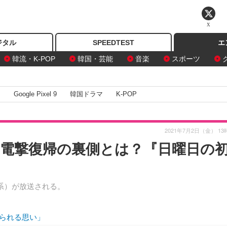
X
ジタル
SPEEDTEST
エ
韓流・K-POP
韓国・芸能
音楽
スポーツ
I
Google Pixel 9
韓国ドラマ
K-POP
2021年7月2日（金） 13
レ電撃復帰の裏側とは？『日曜日の
S系）が放送される。
られる思い」