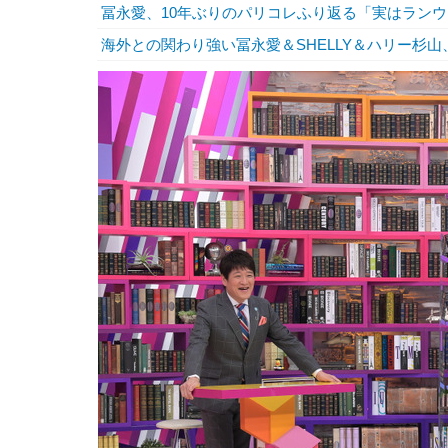
冨永愛、10年ぶりのパリコレふり返る「実はラン
海外との関わり強い冨永愛＆SHELLY＆ハリー杉