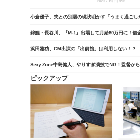
2020.7.19(日) 9:01
小倉優子、夫との別居の現状明かす「うまく過ごし
錦鯉・長谷川、『M-1』出場して月給80万円に！借
浜田雅功、CM出演の「出前館」は利用しない！？
Sexy Zone中島健人、やりすぎ演技でNG！監督
ピックアップ