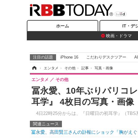
ホーム
IT・デ
映画・ドラマ
注目の話題
iPhone 16
こだわりデスクツアー
A
ホーム
›
エンタメ
›
その他
›
記事
›
写真・画像
エンタメ
その他
冨永愛、10年ぶりパリコ
耳学』 4枚目の写真・画像
4日22時25分からは、『日曜日の初耳学』（TB
関連ニュース
冨永愛、高田賢三さんの訃報にショック「胸がえぐ