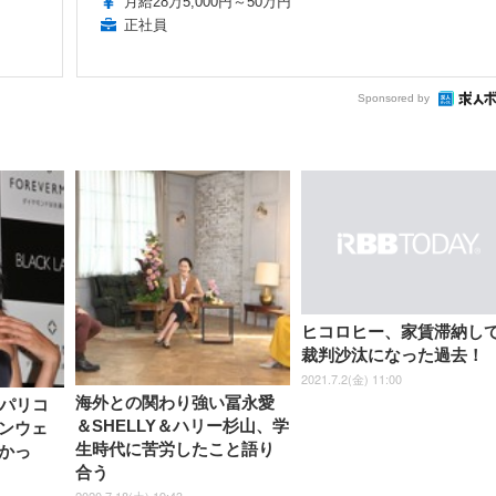
月給28万5,000円～50万円
正社員
Sponsored by
ヒコロヒー、家賃滞納し
裁判沙汰になった過去！
2021.7.2(金) 11:00
海外との関わり強い冨永愛
のパリコ
＆SHELLY＆ハリー杉山、学
ンウェ
生時代に苦労したこと語り
かっ
合う