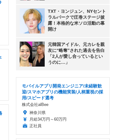
砂
TXT・ヨンジュン、NYセント
ラルパークで圧巻ステージ披
露！本格的な米ソロ活動の幕
開け
元韓国アイドル、元カレを親
友に“略奪”された過去を告白
「2人が愛し合っているとい
年
うのに…」
モバイルアプリ開発エンジニア/未経験歓
迎/スマホアプリの機能実装/人柄重視の採
用/スピード選考
株式会社alBee
神奈川県
格
月給34万円～60万円
正社員