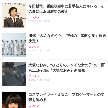
レスト 3Dヘッドレスト ハンガー付き 高反発クッシ
￥49,979
￥1,800
￥7,680
ョン PCチェア 通気性メッシュ ゲーミング/勉強/事
今田耕司、番組収録中に若手芸人にキレる！そ
務用 おしゃれ パソコンチェア (ブラック)
の裏には浜田雅功の教え
Sezlife オフィスチェア デスクチェア 疲れない テレ
【整備済み品】Dell E2724HS 27インチ 液晶モニタ
Smart Basic(スマートベーシック) 【Amazon.co.jp
エンタメ
ワーク チェア 強化バックレスト 30度ロッキング機
ー フルHD（1920×1080）VA 非光沢 HDMI/DisplayP
限定】 Smart Basic アイリスオーヤマ ペットシーツ
2021.4.10(土) 4:30
能 人間工学 椅子 腰サポート 90度跳ね上げ式アーム
ort/VGA スピーカー内蔵 高さ調整 スイベル VESA対
超厚型 お徳用 ワイド 100枚入 (x 1) (ケース販売)
レスト 3Dヘッドレスト ハンガー付き 高反発クッシ
応 ComfortView ビジネス向け
￥7,680
￥15,800
￥3,670
ョン PCチェア 通気性メッシュ ゲーミング/勉強/事
NHK『みんなのうた』でV6の「素敵な夜」放送
務用 おしゃれ パソコンチェア (ホワイト)
決定！
ANDWINT オフィスチェア デスクチェア 肘なし メ
【MiniLED/24.5inch/280Hz/FHD】GRAPHT THE S
アイリスオーヤマ ペットシーツ 超厚型 お徳用 レギ
エンタメ
ッシュ 通気性 ランバーサポート付き 腰サポート ガ
HOOTER Gaming Monitor 24” Essential ゲーミン
ュラー 200枚入【Amazon.co.jp限定】
2021.7.1(木) 20:46
ス圧無段階昇降 360度回転 キャスター付き コンパク
グモニター QD 24.5インチ 1ms FHD 量子ドット 残
ト 幅52×奥行58.5×高さ84～96cm テレワーク 在宅
像低減 (3年保証 | 輝点保証 | 日本メーカー)
￥3,731
￥4,139
￥34,980
勤務 ブラック
大坂なおみ、“ひとりのシャイな女の子”の一面
も......Netflix『大坂なおみ』新映像
エンタメ
2021.7.1(木) 19:52
コスプレイヤー・えなこ、プロゲーマーとの交
際を認める
エンタメ