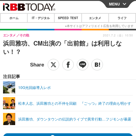
MENU
CLOSE
ホーム
IT・デジタル
SPEED TEST
エンタメ
ライフ
ホーム
IT・デジタル
エンタメ
その他
2021.7.2（金）10:50
浜田雅功、CM出演の「出前館」は利用しな
IT・デジタルTOP
スマートフォン
SPEED TEST
い！？
ネタ
ガジェット・ツール
エンタメ
ショッピング
その他
エンタメTOP
映画・ドラマ
ライフ
注目記事
韓流・K-POP
韓国・芸能
ライフTOP
グルメ
リリース一覧
10G光回線導入レポ
音楽
スポーツ
ペット
ショッピング
プッシュ通知の停止方法
松本人志、浜田雅功との不仲を回顧 『ごっつ』終了の理由も明かす
グラビア
ブログ
その他
ショッピング
その他
浜田雅功、ダウンタウンの伝説的ライブで異常行動…フジモンが暴露