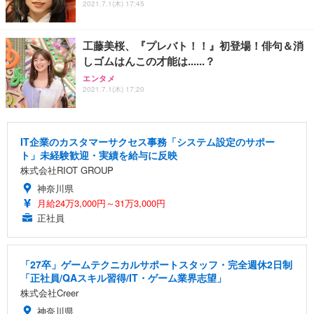
2021.7.1(木) 17:45
工藤美桜、『プレバト！！』初登場！俳句＆消
しゴムはんこの才能は......？
エンタメ
2021.7.1(木) 17:20
IT企業のカスタマーサクセス事務「システム設定のサポー
ト」未経験歓迎・実績を給与に反映
株式会社RIOT GROUP
神奈川県
月給24万3,000円～31万3,000円
正社員
「27卒」ゲームテクニカルサポートスタッフ・完全週休2日制
「正社員/QAスキル習得/IT・ゲーム業界志望」
株式会社Creer
神奈川県