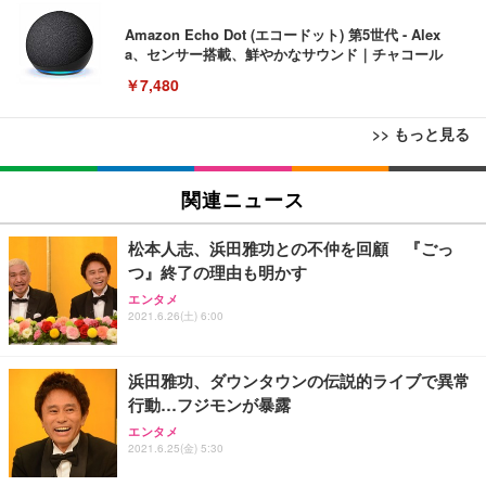
Amazon Echo Dot (エコードット) 第5世代 - Alex
a、センサー搭載、鮮やかなサウンド｜チャコール
￥7,480
>> もっと見る
[EdoErgo] オフィスチェア 椅子 テレワーク 疲れな
EIZO ビジネス向けプレミアムモニター | FlexScan
Amazonベーシック ペットシーツ 薄型 レギュラー 1
い 跳ね上げ式アームレスト コンパクト 約105度ロッ
EV3240X-WT | 31.5型4K UHD・USB Type-C・ホワ
関連ニュース
回使い捨て 無香料 ホワイト 300枚
キング pc 事務椅子 360度回転 座面昇降 強化ナイロ
イト
ン樹脂ベース 通気性メッシュ 在宅ワーク H-WY01
￥3,373
￥5,699
￥105,595
松本人志、浜田雅功との不仲を回顧 『ごっ
(黒網+黒枠+黒足)
つ』終了の理由も明かす
エンタメ
EIZO ビジネス向けプレミアムモニター | FlexScan
SIHOO B100 オフィスチェア／デスクチェア メッシ
Amazonベーシック ペットシーツ 厚型 ワイド 42枚
2021.6.26(土) 6:00
EV2740X-WT | 27.0型4K UHD・USB Type-C・ホワ
ュチェア 人間工学 疲れない ブラック
x2袋(84枚) ホワイト(吸収面:ライトブルー)
イト
￥27,999
￥3,234
￥109,572
浜田雅功、ダウンタウンの伝説的ライブで異常
行動…フジモンが暴露
Sezlife オフィスチェア デスクチェア 疲れない テレ
エンタメ
【純正品】27"ゲーミングモニター DualSense 充電
ネオ・ルーライフ ネオ・オムツ L 中型犬用 26枚入
ワーク チェア 強化バックレスト 30度ロッキング機
2021.6.25(金) 5:30
フック付き（CFI-ZDM1J）
り 単品
能 人間工学 椅子 腰サポート 90度跳ね上げ式アーム