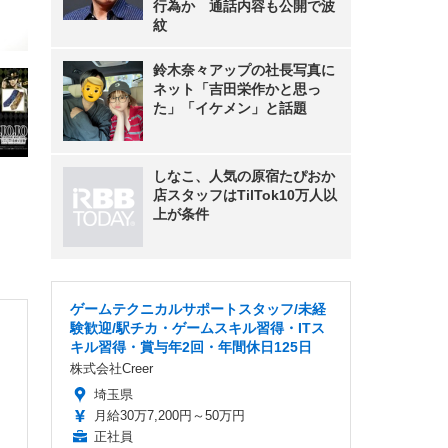
行為か 通話内容も公開で波
紋
鈴木奈々アップの社長写真に
ネット「吉田栄作かと思っ
た」「イケメン」と話題
しなこ、人気の原宿たぴおか
店スタッフはTilTok10万人以
上が条件
ゲームテクニカルサポートスタッフ/未経
験歓迎/駅チカ・ゲームスキル習得・ITス
キル習得・賞与年2回・年間休日125日
株式会社Creer
埼玉県
月給30万7,200円～50万円
正社員