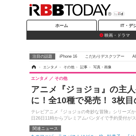
ホーム
IT・デ
映画・ドラマ
注目の話題
iPhone 16
こだわりデスクツアー
A
ホーム
›
エンタメ
›
その他
›
記事
›
写真・画像
エンタメ
その他
アニメ『ジョジョ』の主人
に！全10種で発売！ 3枚
テレビアニメ『ジョジョの奇妙な冒険』シリーズか
日26日11時からプレミアムバンダイで予約受付が
関連ニュース