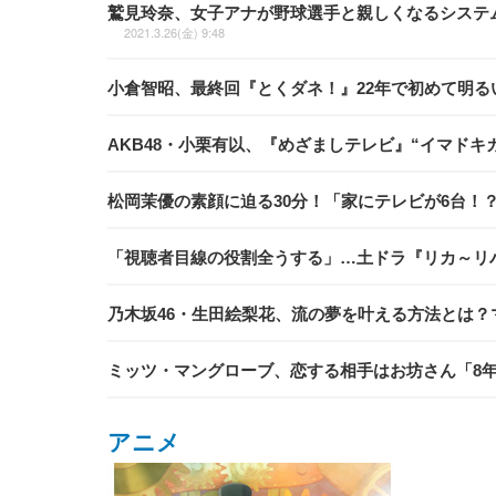
鷲見玲奈、女子アナが野球選手と親しくなるシステ
2021.3.26(金) 9:48
小倉智昭、最終回『とくダネ！』22年で初めて明る
AKB48・小栗有以、『めざましテレビ』“イマド
松岡茉優の素顔に迫る30分！「家にテレビが6台！？」
「視聴者目線の役割全うする」…土ドラ『リカ～リ
乃木坂46・生田絵梨花、流の夢を叶える方法とは？
ミッツ・マングローブ、恋する相手はお坊さん「8
アニメ