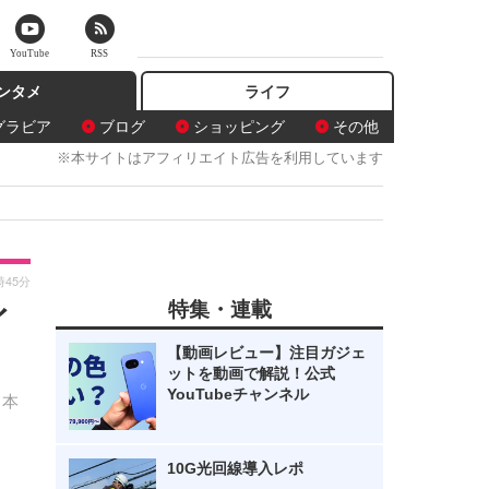
YouTube
RSS
ンタメ
ライフ
グラビア
ブログ
ショッピング
その他
※本サイトはアフィリエイト広告を利用しています
時45分
特集・連載
イ
【動画レビュー】注目ガジェ
ットを動画で解説！公式
YouTubeチャンネル
。本
10G光回線導入レポ