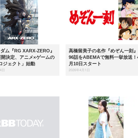
ム『RG XARX-ZERO』
高橋留美子の名作『めぞん一刻』
年展開決定、アニメ×ゲームの
96話をABEMAで無料一挙放送！
ロジェクト」始動
月10日スタート
24日
2026年4月1日