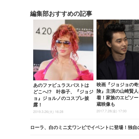
編集部おすすめの記事
映画『ジョジョの奇
あのファビュラスバストは
険』主演の山崎賢人
どこへ!? 叶恭子、『ジョジ
着！家族のエピソー
ョ』ジョルノのコスプレ披
蔵映像も
露！
2017.7.28(金) 17:00
2019.3.26(火) 16:28
ローラ、白のミニ丈ワンピでイベントに登場！独自