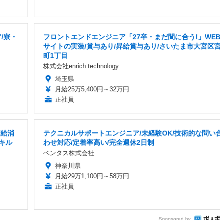
/寮・
フロントエンドエンジニア「27卒・まだ間に合う!」WE
サイトの実装/賞与あり/昇給賞与あり/さいたま市大宮区
町1丁目
株式会社enrich technology
埼玉県
月給25万5,400円～32万円
正社員
有給消
テクニカルサポートエンジニア/未経験OK/技術的な問い
キル
わせ対応/定着率高い/完全週休2日制
ベンタス株式会社
神奈川県
月給29万1,100円～58万円
正社員
Sponsored by