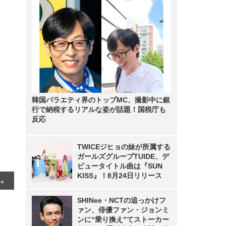
韓国バラエティ界のトップMC、撮影中に銀
行で納税するリアルな姿が話題！国税庁も
反応
TWICEジヒョの妹が所属する
ガールズグループTUIDE、デ
ビュータイトル曲は『SUN
KISS』！8月24日リリース
SHINee・NCTの追っかけフ
ァン、俳優ファン・ジョンミ
ンに“乗り換え”てストーカー