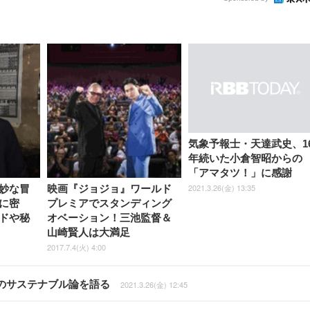
気象予報士・天達武史、1
年続いた小倉智昭からの
「アマタツ！」に感謝
2021.3.26(金) 13:35
妙な冒
映画『ジョジョ』ワールド
に密
プレミアでスタンディング
ドや秘
オベーション！三池監督＆
山崎賢人は大満足
2017.7.4(火) 4:00
のサステナブル論を語る
2021.3.26(金) 12:45