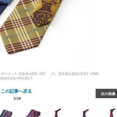
＞5. 空条承太郎6. DIO （C）荒木飛呂彦&LUCKY LAND
MATION PROJECT
この記事へ戻る
次の画像
3/20