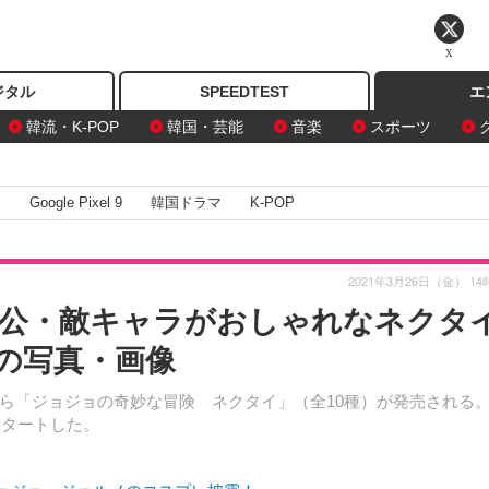
X
ジタル
SPEEDTEST
エ
韓流・K-POP
韓国・芸能
音楽
スポーツ
I
Google Pixel 9
韓国ドラマ
K-POP
2021年3月26日（金） 14
公・敵キャラがおしゃれなネクタ
目の写真・画像
ら「ジョジョの奇妙な冒険 ネクタイ」（全10種）が発売される
スタートした。