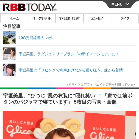
MENU
CLOSE
ホーム
IT・デジタル
SPEED TEST
エンタメ
ライフ
ホーム
注目記事
IT・デジタル
10G光回線導入レポ
IT・デジタルTOP
スマートフォン
SPEED TEST
宇垣美里、ラグジュアリーブランドの新イメージモデルに！
ネタ
ガジェット・ツール
エンタメ
宇垣美里は「リビングで奇声あげながら踊り狂う」妹から苦情
ショッピング
その他
エンタメTOP
映画・ドラマ
ライフ
韓流・K-POP
韓国・芸能
ライフTOP
グルメ
リリース一覧
宇垣美里、“ひつじ”風の衣装に“照れ笑い”！「家では前ボ
音楽
スポーツ
ペット
ショッピング
タンのパジャマで寝ています」 5枚目の写真・画像
プッシュ通知の停止方法
グラビア
ブログ
その他
ショッピング
その他