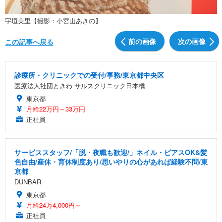
宇垣美里【撮影：小宮山あきの】
前の画像
次の画像
この記事へ戻る
診療所・クリニックでの受付/事務/東京都中央区
医療法人社団ときわ サルスクリニック日本橋
東京都
月給22万円～33万円
正社員
サービススタッフ/「脱・夜職も歓迎/」ネイル・ピアスOK&髪
色自由/産休・育休制度あり/思いやりの心があれば経験不問/東
京都
DUNBAR
東京都
月給24万4,000円～
正社員