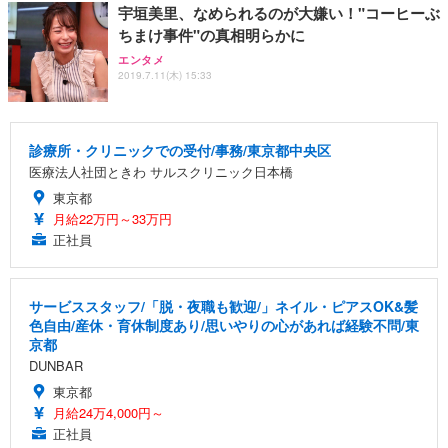
宇垣美里、なめられるのが大嫌い！"コーヒーぶ
ちまけ事件"の真相明らかに
エンタメ
2019.7.11(木) 15:33
診療所・クリニックでの受付/事務/東京都中央区
医療法人社団ときわ サルスクリニック日本橋
東京都
月給22万円～33万円
正社員
サービススタッフ/「脱・夜職も歓迎/」ネイル・ピアスOK&髪
色自由/産休・育休制度あり/思いやりの心があれば経験不問/東
京都
DUNBAR
東京都
月給24万4,000円～
正社員