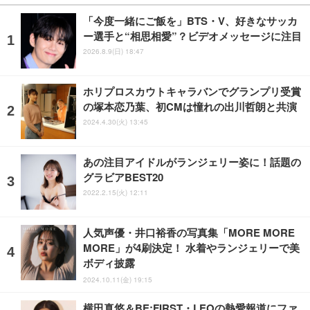
「今度一緒にご飯を」BTS・V、好きなサッカ
ー選手と“相思相愛”？ビデオメッセージに注目
2026.8.9(日) 18:47
ホリプロスカウトキャラバンでグランプリ受賞
の塚本恋乃葉、初CMは憧れの出川哲朗と共演
2024.4.30(火) 13:45
あの注目アイドルがランジェリー姿に！話題の
グラビアBEST20
2022.2.15(火) 12:11
人気声優・井口裕香の写真集「MORE MORE
MORE」が4刷決定！ 水着やランジェリーで美
ボディ披露
2024.10.11(金) 19:15
横田真悠＆BE:FIRST・LEOの熱愛報道にファ