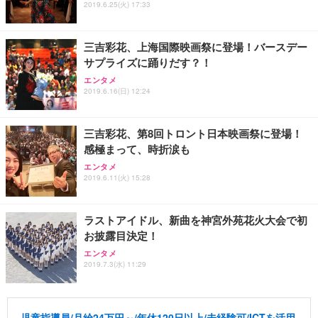
2019.6.25(火) 17:33
三吉彩花、上海国際映画祭に登場！バースデー
サプライズに踊りだす？！
エンタメ
2019.6.16(日) 12:24
三吉彩花、第8回トロント日本映画祭に登場！
感極まって、時折涙も
エンタメ
2019.6.11(火) 15:28
ラストアイドル、新曲を神宮外苑花火大会で初
お披露目決定！
エンタメ
2019.7.3(水) 11:29
児童指導員/月給24万円～/年休120日以上/未経験可/ICTを活用