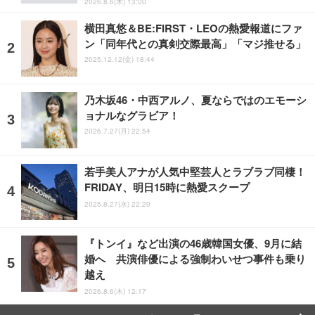
2026.8.6(木) 13:00
横田真悠＆BE:FIRST・LEOの熱愛報道にファ
ン「同年代との真剣交際最高」「マジ推せる」
2025.12.12(金) 18:44
乃木坂46・中西アルノ、夏ならではのエモーシ
ョナルなグラビア！
2026.7.27(月) 22:54
若手美人アナが人気中堅芸人とラブラブ同棲！
FRIDAY、明日15時に熱愛スクープ
2025.8.27(水) 22:20
『トンイ』など出演の46歳韓国女優、9月に結
婚へ 共演俳優による強制わいせつ事件も乗り
越え
2026.8.6(木) 12:17