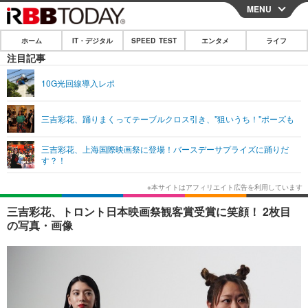
MENU
CLOSE
ホーム
IT・デジタル
SPEED TEST
エンタメ
ライフ
ホーム
注目記事
IT・デジタル
10G光回線導入レポ
IT・デジタルTOP
スマートフォン
SPEED TEST
三吉彩花、踊りまくってテーブルクロス引き、"狙いうち！"ポーズも
ネタ
ガジェット・ツール
エンタメ
三吉彩花、上海国際映画祭に登場！バースデーサプライズに踊りだ
ショッピング
その他
す？！
エンタメTOP
映画・ドラマ
ライフ
韓流・K-POP
韓国・芸能
ライフTOP
グルメ
リリース一覧
三吉彩花、トロント日本映画祭観客賞受賞に笑顔！ 2枚目
音楽
スポーツ
ペット
ショッピング
の写真・画像
プッシュ通知の停止方法
グラビア
ブログ
その他
ショッピング
その他