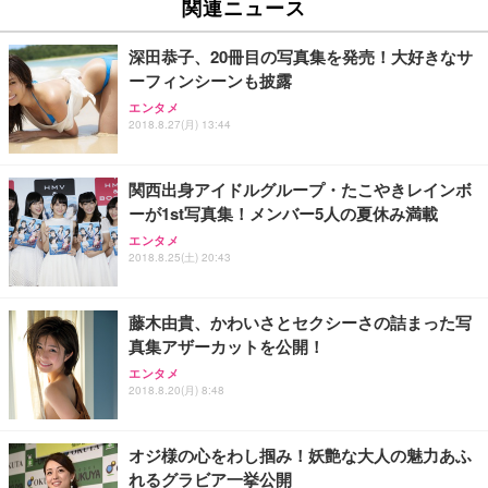
関連ニュース
深田恭子、20冊目の写真集を発売！大好きなサ
ーフィンシーンも披露
エンタメ
2018.8.27(月) 13:44
関西出身アイドルグループ・たこやきレインボ
ーが1st写真集！メンバー5人の夏休み満載
エンタメ
2018.8.25(土) 20:43
藤木由貴、かわいさとセクシーさの詰まった写
真集アザーカットを公開！
エンタメ
2018.8.20(月) 8:48
オジ様の心をわし掴み！妖艶な大人の魅力あふ
れるグラビア一挙公開