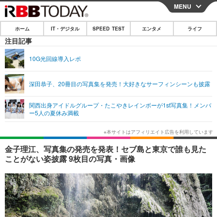
MENU
CLOSE
ホーム
IT・デジタル
SPEED TEST
エンタメ
ライフ
ホーム
注目記事
IT・デジタル
10G光回線導入レポ
IT・デジタルTOP
スマートフォン
SPEED TEST
深田恭子、20冊目の写真集を発売！大好きなサーフィンシーンも披露
ネタ
ガジェット・ツール
エンタメ
関西出身アイドルグループ・たこやきレインボーが1st写真集！メンバ
ショッピング
その他
ー5人の夏休み満載
エンタメTOP
映画・ドラマ
ライフ
韓流・K-POP
韓国・芸能
ライフTOP
グルメ
リリース一覧
金子理江、写真集の発売を発表！セブ島と東京で誰も見た
音楽
スポーツ
ペット
ショッピング
ことがない姿披露 9枚目の写真・画像
プッシュ通知の停止方法
グラビア
ブログ
その他
ショッピング
その他