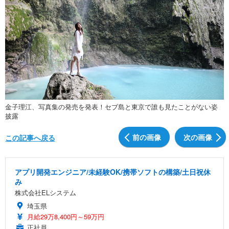
金子理江、写真集の発売を発表！セブ島と東京で誰も見たことがない姿
披露
前の画像
次の画像
この記事へ戻る
アプリ開発エンジニア/未経験OK/携帯ソフトの構築/土日祝休
み
株式会社ELシステム
埼玉県
月給29万8,400円～59万円
正社員