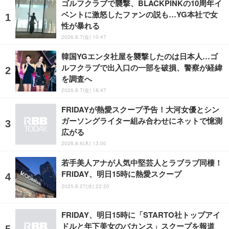
ゴルフクラブで襲撃、BLACKPINKの10周年イ
ベントに激怒したファンの説も…YG本社で女
性が暴れる
2026.8.7(金) 10:47
韓国YGエンタ社屋を襲撃したのは日本人…ゴ
ルフクラブで出入口の一部を破損、警察が経緯
を調査へ
2026.8.7(金) 18:47
FRIDAYが熱愛スクープ予告！大河女優とシン
ガーソングライター組み合わせにネットで憶測
広がる
2026.8.6(木) 13:00
若手美人アナが人気中堅芸人とラブラブ同棲！
FRIDAY、明日15時に熱愛スクープ
2025.8.27(水) 22:20
FRIDAY、明日15時に「STARTO社トップアイ
ドルと年下美女のバカンス」スクープを報道