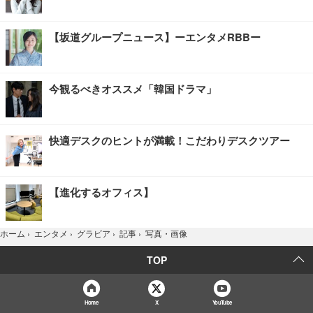
【坂道グループニュース】ーエンタメRBBー
今観るべきオススメ「韓国ドラマ」
快適デスクのヒントが満載！こだわりデスクツアー
【進化するオフィス】
写真・画像
ホーム
›
エンタメ
›
グラビア
›
記事
›
TOP
Home
X
YouTube