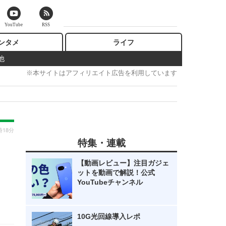
YouTube
RSS
ンタメ
ライフ
他
※本サイトはアフィリエイト広告を利用しています
時18分
特集・連載
』
【動画レビュー】注目ガジェ
ットを動画で解説！公式
YouTubeチャンネル
10G光回線導入レポ