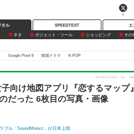
X
ジタル
SPEEDTEST
エ
ン
ネタ
ガジェット・ツール
ショッピング
その
I
Google Pixel 9
韓国ドラマ
K-POP
2018年2月16日（金） 19
女子向け地図アプリ『恋するマップ
のだった 6枚目の写真・画像
ル「SoundMoovz」が日本上陸