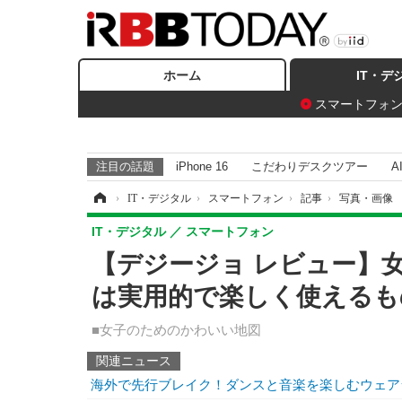
ホーム
IT・デ
スマートフォ
注目の話題
iPhone 16
こだわりデスクツアー
A
ホーム
›
IT・デジタル
›
スマートフォン
›
記事
›
写真・画像
IT・デジタル
スマートフォン
【デジージョ レビュー】
は実用的で楽しく使えるも
■女子のためのかわいい地図
関連ニュース
海外で先行ブレイク！ダンスと音楽を楽しむウェアラブ