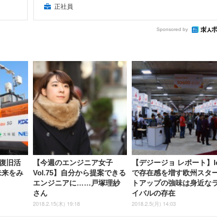
正社員
Sponsored by
復旧活
【今週のエンジニア女子
【デジージョ レポート】I
未来をみ
Vol.75】自分から提案できる
で存在感を増す欧州スタ
エンジニアに……戸塚理紗
トアップの強味は身近な
さん
イバルの存在
2018.2.15(木) 19:18
2018.2.5(月) 14:03