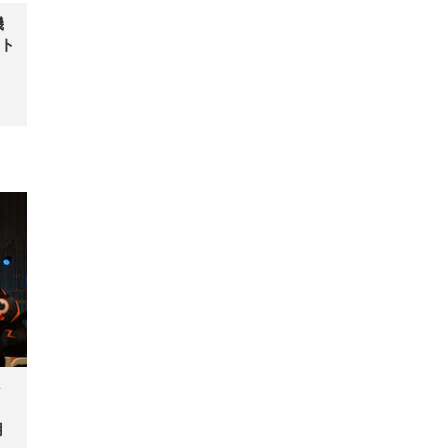
機
ト
」
用