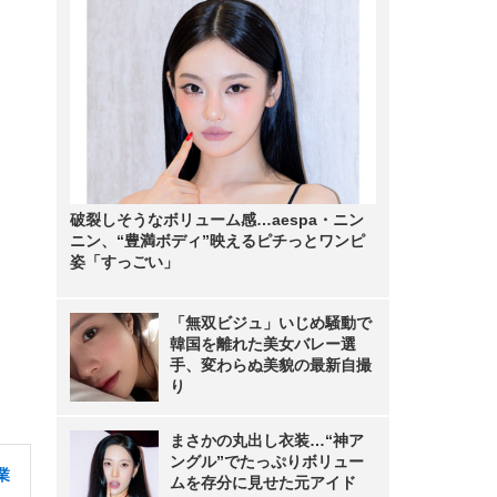
破裂しそうなボリューム感…aespa・ニン
ニン、“豊満ボディ”映えるピチっとワンピ
姿「すっごい」
「無双ビジュ」いじめ騒動で
韓国を離れた美女バレー選
手、変わらぬ美貌の最新自撮
り
まさかの丸出し衣装…“神ア
ングル”でたっぷりボリュー
業
ムを存分に見せた元アイド