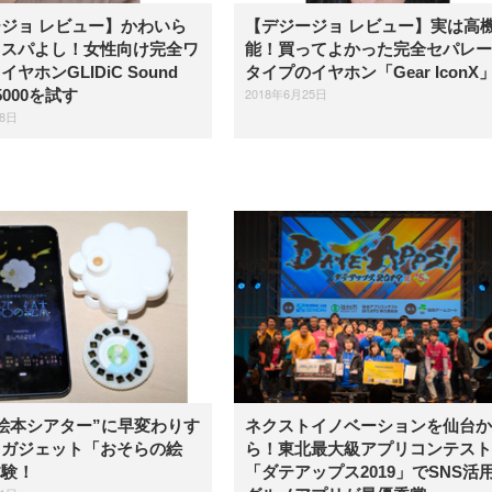
ジョ レビュー】かわいら
【デジージョ レビュー】実は高
コスパよし！女性向け完全ワ
能！買ってよかった完全セパレー
ヤホンGLIDiC Sound
タイプのイヤホン「Gear IconX
2018年6月25日
-5000を試す
28日
絵本シアター”に早変わりす
ネクストイノベーションを仙台か
てガジェット「おそらの絵
ら！東北最大級アプリコンテスト
体験！
「ダテアップス2019」でSNS活