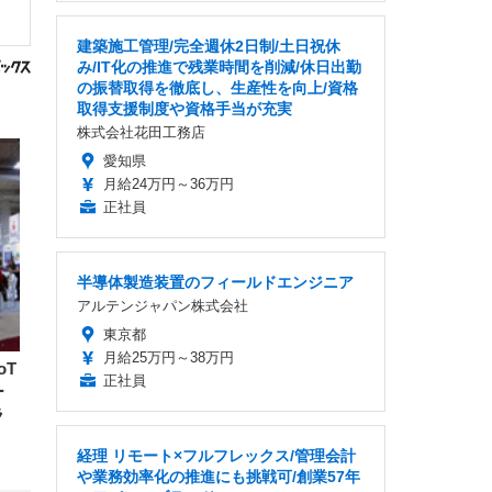
建築施工管理/完全週休2日制/土日祝休
み/IT化の推進で残業時間を削減/休日出勤
の振替取得を徹底し、生産性を向上/資格
取得支援制度や資格手当が充実
株式会社花田工務店
愛知県
月給24万円～36万円
正社員
半導体製造装置のフィールドエンジニア
アルテンジャパン株式会社
東京都
月給25万円～38万円
oT
正社員
ー
ラ
経理 リモート×フルフレックス/管理会計
や業務効率化の推進にも挑戦可/創業57年