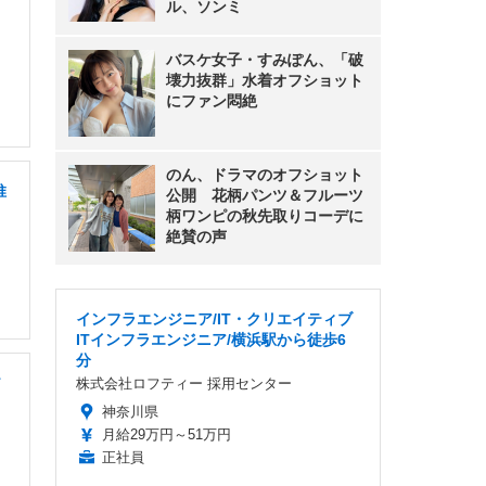
ル、ソンミ
バスケ女子・すみぽん、「破
壊力抜群」水着オフショット
にファン悶絶
のん、ドラマのオフショット
推
公開 花柄パンツ＆フルーツ
柄ワンピの秋先取りコーデに
絶賛の声
インフラエンジニア/IT・クリエイティブ
ITインフラエンジニア/横浜駅から徒歩6
分
ソ
株式会社ロフティー 採用センター
神奈川県
月給29万円～51万円
正社員