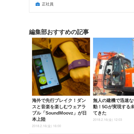
正社員
編集部おすすめの記事
海外で先行ブレイク！ダン
無人の建機で迅速な
スと音楽を楽しむウェアラ
動！5Gが実現する
ブル「SoundMoovz」が日
てきた
本上陸
2018.2.16(金) 12:03
2018.2.16(金) 16:00