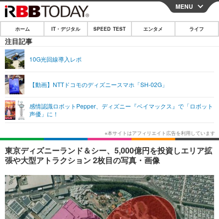
MENU
CLOSE
ホーム
IT・デジタル
SPEED TEST
エンタメ
ライフ
ホーム
注目記事
IT・デジタル
10G光回線導入レポ
IT・デジタルTOP
スマートフォン
SPEED TEST
【動画】NTTドコモのディズニースマホ「SH-02G」
ネタ
ガジェット・ツール
エンタメ
感情認識ロボットPepper、ディズニー『ベイマックス』で「ロボット
ショッピング
その他
声優」に！
エンタメTOP
映画・ドラマ
ライフ
韓流・K-POP
韓国・芸能
ライフTOP
グルメ
リリース一覧
東京ディズニーランド＆シー、5,000億円を投資しエリア拡
音楽
スポーツ
ペット
ショッピング
張や大型アトラクション 2枚目の写真・画像
プッシュ通知の停止方法
グラビア
ブログ
その他
ショッピング
その他