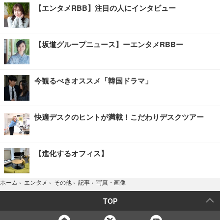
【エンタメRBB】注目の人にインタビュー
【坂道グループニュース】ーエンタメRBBー
今観るべきオススメ「韓国ドラマ」
快適デスクのヒントが満載！こだわりデスクツアー
【進化するオフィス】
写真・画像
ホーム
›
エンタメ
›
その他
›
記事
›
TOP