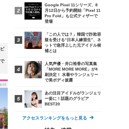
Google Pixel 11シリーズ、8
月12日から予約開始「Pixel 11
Pro Fold」も公式ティザーで
登場
「この人では？」韓国で詐欺容
疑を受ける“日本人練習生”、ネ
ットで急浮上した元アイドル候
ビ
補とは
で
人気声優・井口裕香の写真集
「MORE MORE MORE」が4
刷決定！ 水着やランジェリー
で美ボディ披露
 8:03
あの注目アイドルがランジェリ
ー姿に！話題のグラビア
BEST20
アクセスランキングをもっと見る