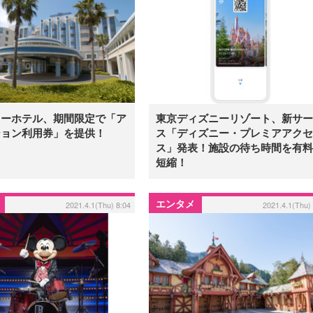
ニーホテル、期間限定で「ア
東京ディズニーリゾート、新サー
ション利用券」を提供！
ス「ディズニー・プレミアアクセ
ス」発表！施設の待ち時間を有料
短縮！
エンタメ
2021.4.1(Thu) 8:04
2021.4.1(Thu)