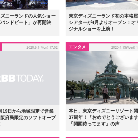
ィズニーランドの人気ショー
東京ディズニーランド初の本格屋
グバンドビート」が再開決
シアターが4月よりオープン！オ
ジナルショーを上演！
エンタメ
2020.6.1(Mon) 17:02
2020.4.15(Wed) 1
本日、東京ディズニーリゾート開
6月19日から地域限定で営業
37周年！「おめでとうございま
大阪府民限定のソフトオープ
「開園待ってます」の声
施