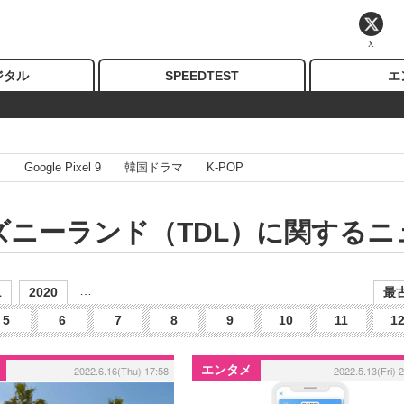
X
ジタル
SPEEDTEST
エ
I
Google Pixel 9
韓国ドラマ
K-POP
ズニーランド（TDL）に関するニ
…
1
2020
最古
5
6
7
8
9
10
11
1
エンタメ
2022.6.16(Thu) 17:58
2022.5.13(Fri) 