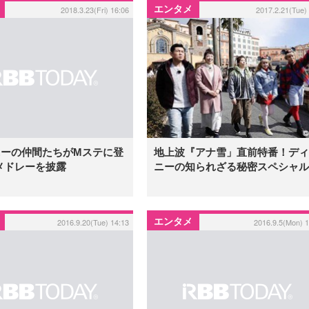
エンタメ
2018.3.23(Fri) 16:06
2017.2.21(Tue)
地上波『アナ雪」直前特番！ディ
ニーの仲間たちがMステに登
ニーの知られざる秘密スペシャル
メドレーを披露
エンタメ
2016.9.20(Tue) 14:13
2016.9.5(Mon) 1