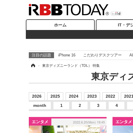
ホーム
IT・デ
注目の話題
iPhone 16
こだわりデスクツアー
A
ホーム
›
東京ディズニーランド（TDL） 特集
東京ディ
2026
2025
2024
2023
2022
202
month
1
2
3
4
エンタメ
エンタメ
2022.6.20(Mon) 19:45