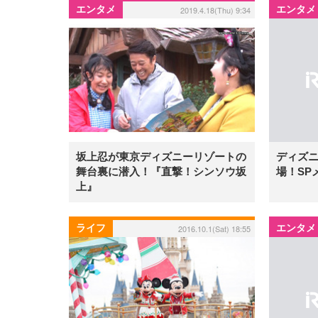
エンタメ
エンタメ
2019.4.18(Thu) 9:34
坂上忍が東京ディズニーリゾートの
ディズ
舞台裏に潜入！『直撃！シンソウ坂
場！SP
上』
ライフ
エンタメ
2016.10.1(Sat) 18:55