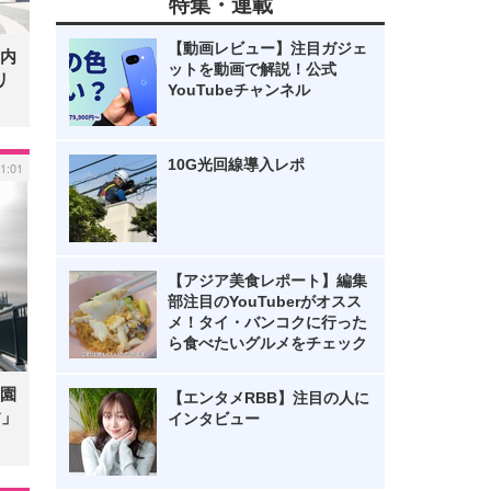
特集・連載
【動画レビュー】注目ガジェ
内
ットを動画で解説！公式
リ
YouTubeチャンネル
10G光回線導入レポ
1:01
【アジア美食レポート】編集
部注目のYouTuberがオスス
メ！タイ・バンコクに行った
ら食べたいグルメをチェック
園
【エンタメRBB】注目の人に
す」
インタビュー