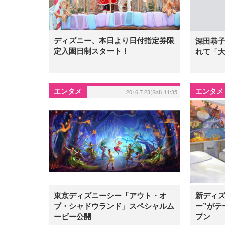
ディズニー、本日より日付指定券限
深田恭
定入園日制スタート！
れて「
エンタメ
エンタメ
2016.7.23(Sat) 11:35
東京ディズニーシー「アウト・オ
新ディズ
ブ・シャドウランド」スペシャルム
ー”がテ
ービー公開
プン