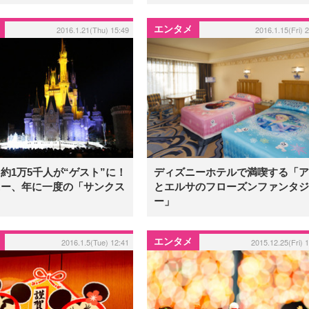
エンタメ
2016.1.21(Thu) 15:49
2016.1.15(Fri) 
約1万5千人が“ゲスト”に！
ディズニーホテルで満喫する「ア
ニー、年に一度の「サンクス
とエルサのフローズンファンタジ
ー」
エンタメ
2016.1.5(Tue) 12:41
2015.12.25(Fri) 