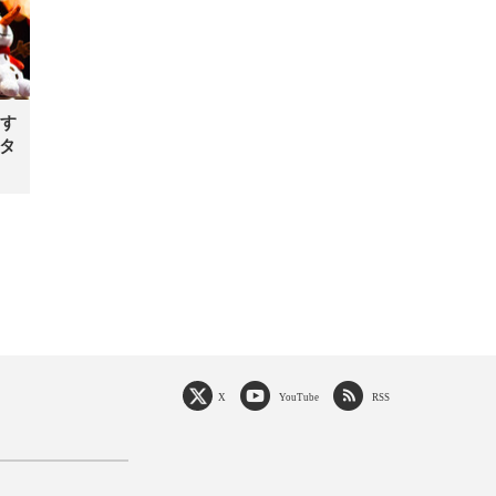
す
タ
X
YouTube
RSS