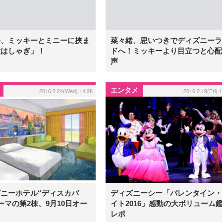
子、ミッキーとミニーに挟ま
菜々緒、思いつきでディズニーラ
大はしゃぎ」！
ドへ！ミッキーより目立つと心配
声
エンタメ
2016.2.24(Wed) 14:28
2016.2.19(Fri) 
ニーホテル“ディスカバ
ディズニーシー「バレンタイン・
ーマの第2棟、9月10日オー
イト2016」感動の大ボリューム
レポ