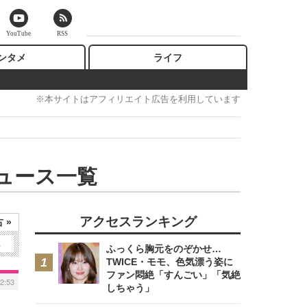
YouTube
RSS
ンタメ
ライフ
※本サイトはアフィリエイト広告を利用しています
ュース一覧
アクセスランキング
 »
2
ふっくら胸元をのぞかせ…
TWICE・モモ、色気漂う姿に
ファン悶絶「すんごい」「気絶
22:53
しちゃう」