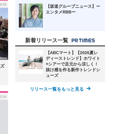
 8:55
【坂道グループニュース】ー
エンタメRBBー
新着リリース一覧
【ABCマート】【2026夏レ
ディーストレンド】ホワイト
×シアーで足元から涼しく！
ズ
抜け感を作る新作トレンドシ
ューズ
リリース一覧をもっと見る
0:34