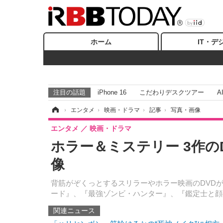
ホーム
IT・デ
注目の話題
iPhone 16
こだわりデスクツアー
A
ホーム
›
エンタメ
›
映画・ドラマ
›
記事
›
写真・画像
エンタメ
映画・ドラマ
ホラー＆ミステリー 3作の
像
背筋がぞくっとするスリラーやホラー映画のDVDが
ード』、『最強ゾンビ・ハンター』、『鑑定士と顔
関連ニュース