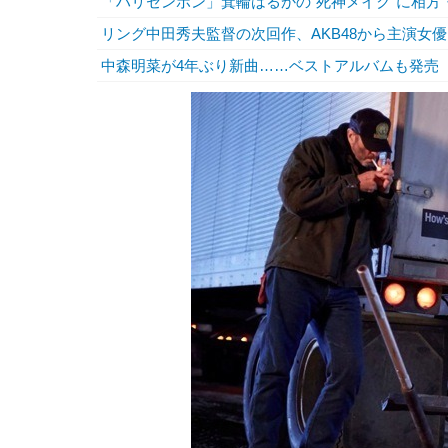
「ハリセンボン」箕輪はるかの“死神メイク”に相方
リング中田秀夫監督の次回作、AKB48から主演女
中森明菜が4年ぶり新曲……ベストアルバムも発売