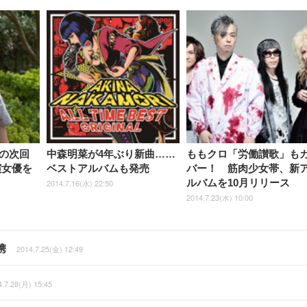
の次回
中森明菜が4年ぶり新曲……
ももクロ「労働讃歌」も
演女優を
ベストアルバムも発売
バー！ 筋肉少女帯、新
ルバムを10月リリース
2014.7.16(水) 22:50
2014.7.23(水) 10:00
携
2014.7.25(金) 12:49
4.7.28(月) 15:45