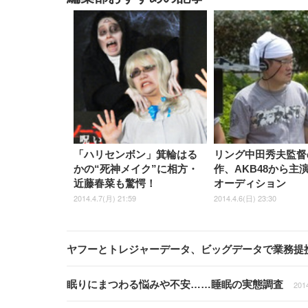
「ハリセンボン」箕輪はる
リング中田秀夫監督
かの“死神メイク”に相方・
作、AKB48から主
近藤春菜も驚愕！
オーディション
2014.4.7(月) 21:59
2014.4.6(日) 23:30
ヤフーとトレジャーデータ、ビッグデータで業務提
眠りにまつわる悩みや不安……睡眠の実態調査
201