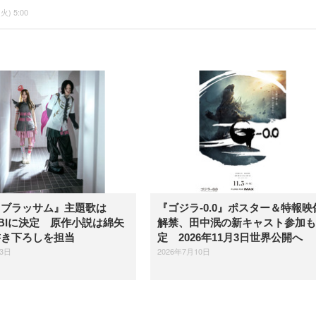
(火) 5:00
『ブラッサム』主題歌は
『ゴジラ-0.0』ポスター＆特報映
OBIに決定 原作小説は綿矢
解禁、田中泯の新キャスト参加も
書き下ろしを担当
定 2026年11月3日世界公開へ
23日
2026年7月10日