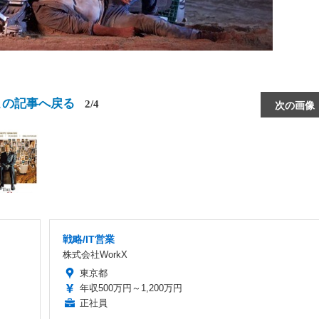
この記事へ戻る
2/4
次の画像
戦略/IT営業
株式会社WorkX
東京都
年収500万円～1,200万円
正社員