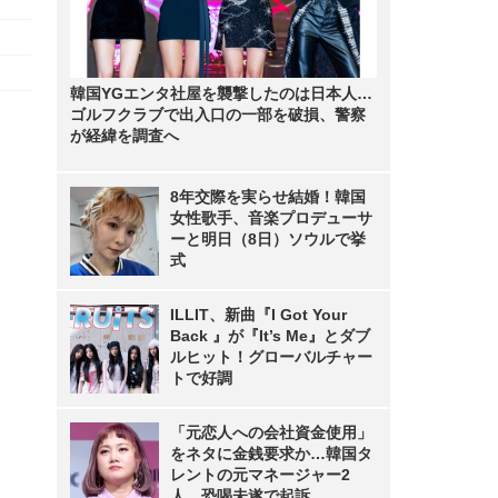
韓国YGエンタ社屋を襲撃したのは日本人…
ゴルフクラブで出入口の一部を破損、警察
が経緯を調査へ
8年交際を実らせ結婚！韓国
女性歌手、音楽プロデューサ
ーと明日（8日）ソウルで挙
式
ILLIT、新曲『I Got Your
Back 』が『It’s Me』とダブ
ルヒット！グローバルチャー
トで好調
「元恋人への会社資金使用」
をネタに金銭要求か…韓国タ
レントの元マネージャー2
人、恐喝未遂で起訴