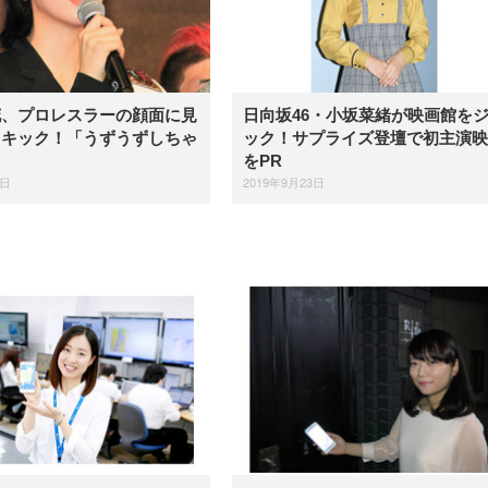
花、プロレスラーの顔面に見
日向坂46・小坂菜緒が映画館を
イキック！「うずうずしちゃ
ック！サプライズ登壇で初主演映
をPR
5日
2019年9月23日