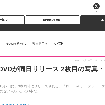
X
ジタル
SPEEDTEST
エ
I
Google Pixel 9
韓国ドラマ
K-POP
2014年7月30日（水） 22
DVDが同日リリース 2枚目の写真・
8月2日に、3本同時にリリースされる。『ロードキラー デッド・
のない依頼人』の3本だ。。