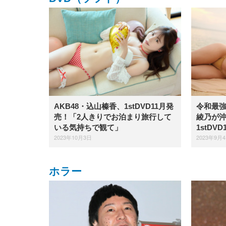
AKB48・込山榛香、1stDVD11月発
令和最
売！「2人きりでお泊まり旅行して
綾乃が
いる気持ちで観て」
1stDV
2023年10月3日
2023年9月
ホラー