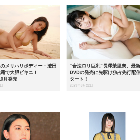
強のメリハリボディー・澄田
“合法ロリ巨乳”長澤茉里奈、最
沖縄で大胆ビキニ！
DVDの発売に先駆け独占先行配
D10月発売
タート！
4日
2023年8月22日