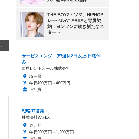
THE BOYZ・ソヌ、HIPHOP
レーベルAT AREAと専属契
約！ヨンフンに続き新たなス
タート
サービスエンジニア/週休2日以上/日曜休
み
西尾レントオール株式会社
埼玉県
年収400万円～480万円
正社員
戦略/IT営業
株式会社WorkX
東京都
年収500万円～1,200万円
正社員