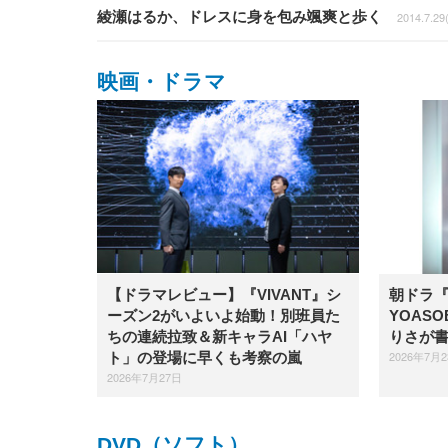
綾瀬はるか、ドレスに身を包み颯爽と歩く
2014.7.29
映画・ドラマ
【ドラマレビュー】​『VIVANT』シ
朝ドラ
ーズン2がいよいよ始動！別班員た
YOAS
ちの連続拉致＆新キャラAI「ハヤ
りさが
2026年7月
ト」の登場に早くも考察の嵐
2026年7月27日
DVD（ソフト）