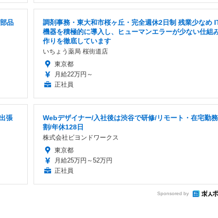
械部品
調剤事務・東大和市桜ヶ丘・完全週休2日制 残業少なめ I
機器を積極的に導入し、ヒューマンエラーが少ない仕組
作りを徹底しています
いちょう薬局 桜街道店
東京都
月給22万円～
正社員
出張
Webデザイナー/入社後は渋谷で研修/リモート・在宅勤務
割/年休128日
株式会社ビヨンドワークス
東京都
月給25万円～52万円
正社員
Sponsored by