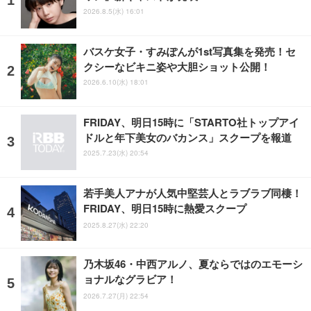
2026.8.5(水) 16:01
バスケ女子・すみぽんが1st写真集を発売！セ
クシーなビキニ姿や大胆ショット公開！
2026.6.10(水) 18:01
FRIDAY、明日15時に「STARTO社トップアイ
ドルと年下美女のバカンス」スクープを報道
2025.7.23(水) 20:54
若手美人アナが人気中堅芸人とラブラブ同棲！
FRIDAY、明日15時に熱愛スクープ
2025.8.27(水) 22:20
乃木坂46・中西アルノ、夏ならではのエモーシ
ョナルなグラビア！
2026.7.27(月) 22:54