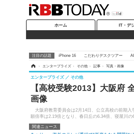
ホーム
IT・デ
注目の話題
iPhone 16
こだわりデスクツアー
A
ホーム
›
エンタープライズ
›
その他
›
記事
›
写真・画像
エンタープライズ
その他
【高校受験2013】大阪府
画像
大阪府教育委員会は2月14日、公立高校の前期入
願倍率は2.19倍となり、春日丘の6.34倍、寝屋川の
関連ニュース