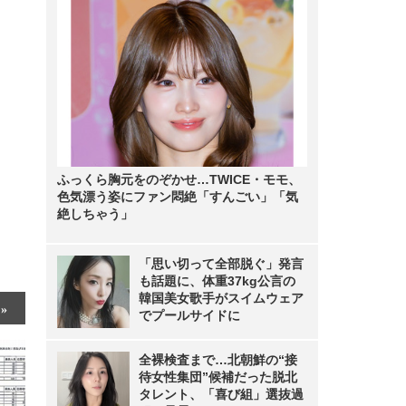
ふっくら胸元をのぞかせ…TWICE・モモ、
色気漂う姿にファン悶絶「すんごい」「気
絶しちゃう」
「思い切って全部脱ぐ」発言
も話題に、体重37kg公言の
韓国美女歌手がスイムウェア
でプールサイドに
全裸検査まで…北朝鮮の“接
待女性集団”候補だった脱北
タレント、「喜び組」選抜過