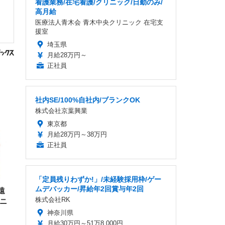
看護業務/在宅看護/クリニック/日勤のみ/
高月給
医療法人青木会 青木中央クリニック 在宅支
援室
埼玉県
月給28万円～
正社員
社内SE/100%自社内/ブランクOK
株式会社京葉興業
東京都
月給28万円～38万円
正社員
「定員残りわずか!」/未経験採用枠/ゲー
ムデバッカー/昇給年2回賞与年2回
遠
株式会社RK
ユニ
神奈川県
月給30万円～51万8,000円