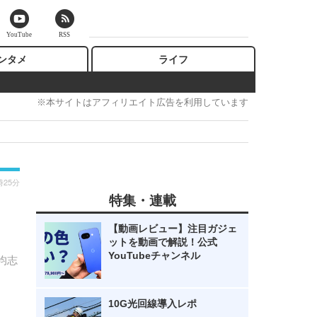
YouTube
RSS
ンタメ
ライフ
※本サイトはアフィリエイト広告を利用しています
時25分
特集・連載
・
【動画レビュー】注目ガジェ
ットを動画で解説！公式
YouTubeチャンネル
均志
10G光回線導入レポ