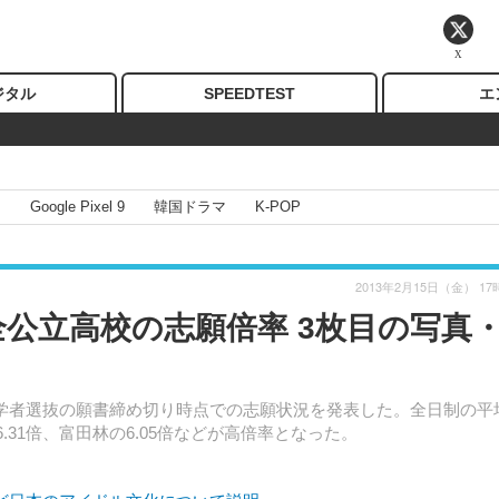
X
ジタル
SPEEDTEST
エ
I
Google Pixel 9
韓国ドラマ
K-POP
2013年2月15日（金） 17
 全公立高校の志願倍率 3枚目の写真
学者選抜の願書締め切り時点での志願状況を発表した。全日制の平
6.31倍、富田林の6.05倍などが高倍率となった。