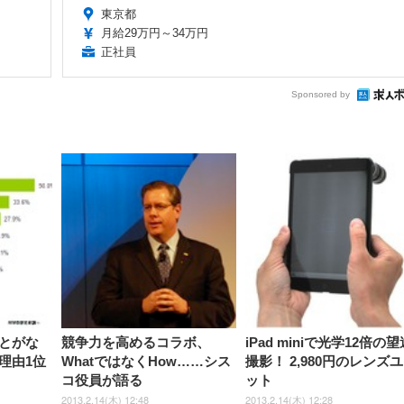
東京都
月給29万円～34万円
正社員
Sponsored by
とがな
競争力を高めるコラボ、
iPad miniで光学12倍の望
理由1位
WhatではなくHow……シス
撮影！ 2,980円のレンズ
コ役員が語る
ット
2013.2.14(木) 12:48
2013.2.14(木) 12:28