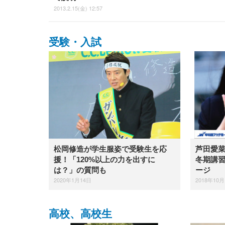
2013.2.15(金) 12:57
受験・入試
松岡修造が学生服姿で受験生を応
芦田愛
援！「120%以上の力を出すに
冬期講
は？」の質問も
ージ
2020年1月14日
2018年10月
高校、高校生