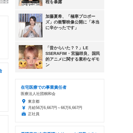
程を暴露
加藤夏希、「極寒プロポー
ズ」の衝撃映像公開に「本当
に辛かったです」
「昔からいた？？」LE
SSERAFIM・宮脇咲良、国民
的アニメに関する素朴なギモ
ン
給
在宅医療での事業責任者
医療法人社団桐和会
東京都
月給56万6,667円～66万6,667円
正社員