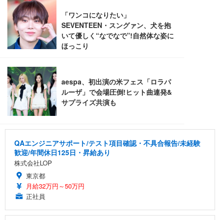
ANDWINT オフィスチェア デスクチェア 肘なし メ
【MiniLED/24.5inch/280Hz/FHD】GRAPHT THE S
アイリスオーヤマ ペットシーツ 超厚型 お徳用 レギ
ッシュ 通気性 ランバーサポート付き 腰サポート ガ
HOOTER Gaming Monitor 24” Essential ゲーミン
ュラー 200枚入【Amazon.co.jp限定】
ス圧無段階昇降 360度回転 キャスター付き コンパク
グモニター QD 24.5インチ 1ms FHD 量子ドット 残
ト 幅52×奥行58.5×高さ84～96cm テレワーク 在宅
像低減 (3年保証 | 輝点保証 | 日本メーカー)
￥3,731
￥4,139
￥34,980
勤務 ブラック
QAエンジニアサポート/テスト項目確認・不具合報告/未経験
歓迎/年間休日125日・昇給あり
株式会社LOP
東京都
月給32万円～50万円
正社員