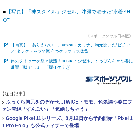
■
【写真】「神スタイル」ジゼル、沖縄で魅せた“水着SH
OT”
《スポーツソウル日本版》
【写真】「ありえない…」aespa・カリナ、胸元開いた“ピチッ
と”タンクトップで際立つグラマラス体型
体のタトゥーを堂々披露！aespa・ジゼル、すっぴんキャミ姿に
反響「嘘でしょ」「爆イケすぎ」
【注目記事】
>
ふっくら胸元をのぞかせ...TWICE・モモ、色気漂う姿にフ
ァン悶絶「すんごい」「気絶しちゃう」
>
Google Pixel 11シリーズ、8月12日から予約開始「Pixel 1
1 Pro Fold」も公式ティザーで登場