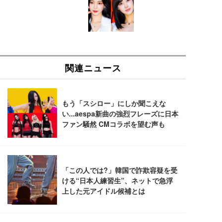
回使い捨て 無香料 ホワイト 300枚
キング pc 事務椅子 360度回転 座面昇降 強化ナイロ
イト
ン樹脂ベース 通気性メッシュ 在宅ワーク H-WY01
￥3,373
￥5,699
￥105,595
(黒網+黒枠+黒足)
EIZO ビジネス向けプレミアムモニター | FlexScan
SIHOO B100 オフィスチェア／デスクチェア メッシ
Amazonベーシック ペットシーツ 厚型 ワイド 42枚
EV2740X-WT | 27.0型4K UHD・USB Type-C・ホワ
ュチェア 人間工学 疲れない ブラック
x2袋(84枚) ホワイト(吸収面:ライトブルー)
イト
￥27,999
￥3,234
￥109,572
Sezlife オフィスチェア デスクチェア 疲れない テレ
【純正品】27"ゲーミングモニター DualSense 充電
ネオ・ルーライフ ネオ・オムツ L 中型犬用 26枚入
ワーク チェア 強化バックレスト 30度ロッキング機
フック付き（CFI-ZDM1J）
り 単品
能 人間工学 椅子 腰サポート 90度跳ね上げ式アーム
レスト 3Dヘッドレスト ハンガー付き 高反発クッシ
￥49,979
￥1,800
￥7,680
ョン PCチェア 通気性メッシュ ゲーミング/勉強/事
務用 おしゃれ パソコンチェア (ブラック)
Sezlife オフィスチェア デスクチェア 疲れない テレ
【整備済み品】Dell E2724HS 27インチ 液晶モニタ
Smart Basic(スマートベーシック) 【Amazon.co.jp
ワーク チェア 強化バックレスト 30度ロッキング機
ー フルHD（1920×1080）VA 非光沢 HDMI/DisplayP
限定】 Smart Basic アイリスオーヤマ ペットシーツ
能 人間工学 椅子 腰サポート 90度跳ね上げ式アーム
ort/VGA スピーカー内蔵 高さ調整 スイベル VESA対
超厚型 お徳用 ワイド 100枚入 (x 1) (ケース販売)
レスト 3Dヘッドレスト ハンガー付き 高反発クッシ
応 ComfortView ビジネス向け
￥7,680
￥15,800
￥3,670
ョン PCチェア 通気性メッシュ ゲーミング/勉強/事
務用 おしゃれ パソコンチェア (ホワイト)