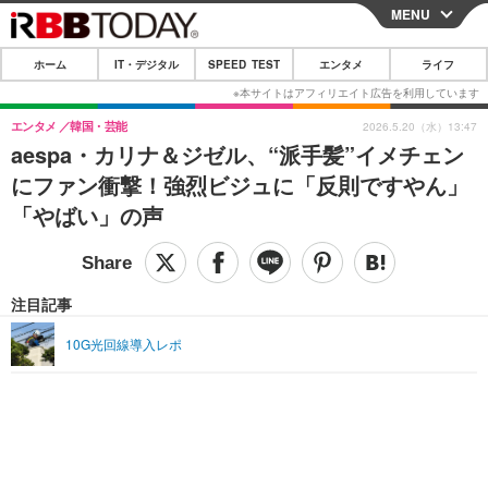
MENU
CLOSE
ホーム
IT・デジタル
SPEED TEST
エンタメ
ライフ
ホーム
IT・デジタル
エンタメ
韓国・芸能
2026.5.20（水）13:47
aespa・カリナ＆ジゼル、“派手髪”イメチェン
IT・デジタルTOP
スマートフォン
SPEED TEST
にファン衝撃！強烈ビジュに「反則ですやん」
ネタ
ガジェット・ツール
「やばい」の声
エンタメ
ショッピング
その他
エンタメTOP
映画・ドラマ
ライフ
韓流・K-POP
韓国・芸能
注目記事
ライフTOP
グルメ
リリース一覧
音楽
スポーツ
10G光回線導入レポ
ペット
ショッピング
プッシュ通知の停止方法
グラビア
ブログ
その他
ショッピング
その他