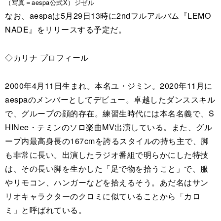
（写真＝aespa公式X）ジゼル
なお、aespaは5月29日13時に2ndフルアルバム『LEMO
NADE』をリリースする予定だ。
◇カリナ プロフィール
2000年4月11日生まれ。本名ユ・ジミン。2020年11月に
aespaのメンバーとしてデビュー。卓越したダンススキル
で、グループの顔的存在。練習生時代には本名名義で、S
HINee・テミンのソロ楽曲MV出演している。また、グル
ープ内最高身長の167cmを誇るスタイルの持ち主で、脚
も非常に長い。出演したラジオ番組で明らかにした特技
は、その長い脚を生かした「足で物を拾うこと」で、服
やリモコン、ハンガーなどを拾えるそう。あだ名はサン
リオキャラクターのクロミに似ていることから「カロ
ミ」と呼ばれている。