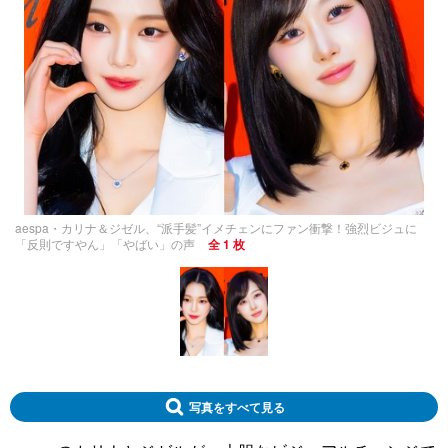
aespa・カリナ＆ジゼル、“派手髪”イメチェンにファン衝撃！強烈ビジュに
「反則ですやん」「やばい」の声
全 1 枚
写真をすべて見る