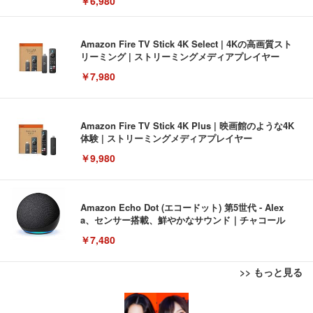
￥6,980
Amazon Fire TV Stick 4K Select | 4Kの高画質スト
リーミング | ストリーミングメディアプレイヤー
￥7,980
Amazon Fire TV Stick 4K Plus | 映画館のような4K
体験 | ストリーミングメディアプレイヤー
￥9,980
Amazon Echo Dot (エコードット) 第5世代 - Alex
a、センサー搭載、鮮やかなサウンド｜チャコール
￥7,480
>> もっと見る
[EdoErgo] オフィスチェア 椅子 テレワーク 疲れな
EIZO ビジネス向けプレミアムモニター | FlexScan
Amazonベーシック ペットシーツ 薄型 レギュラー 1
い 跳ね上げ式アームレスト コンパクト 約105度ロッ
EV3240X-WT | 31.5型4K UHD・USB Type-C・ホワ