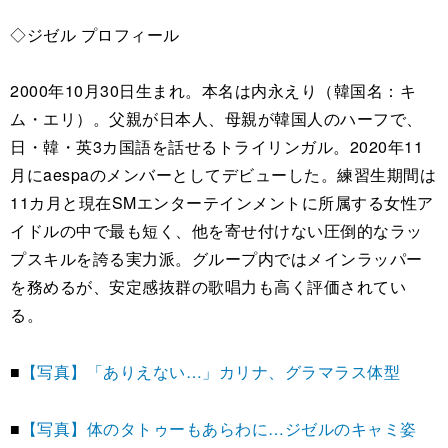
◇ジゼル プロフィール
2000年10月30日生まれ。本名は内永えり（韓国名：キ
ム・エリ）。父親が日本人、母親が韓国人のハーフで、
日・韓・英3カ国語を話せるトライリンガル。2020年11
月にaespaのメンバーとしてデビューした。練習生期間は
11カ月と現在SMエンターテインメントに所属する女性ア
イドルの中で最も短く、他を寄せ付けない圧倒的なラッ
プスキルを誇る実力派。グループ内ではメインラッパー
を務めるが、安定感抜群の歌唱力も高く評価されてい
る。
■
【写真】「ありえない…」カリナ、グラマラス体型
■
【写真】体のタトゥーもあらわに…ジゼルのキャミ姿