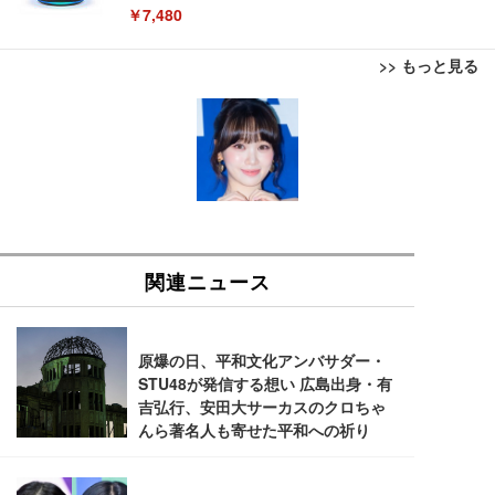
￥7,480
>> もっと見る
[EdoErgo] オフィスチェア 椅子 テレワーク 疲れな
EIZO ビジネス向けプレミアムモニター | FlexScan
Amazonベーシック ペットシーツ 薄型 レギュラー 1
い 跳ね上げ式アームレスト コンパクト 約105度ロッ
EV3240X-WT | 31.5型4K UHD・USB Type-C・ホワ
回使い捨て 無香料 ホワイト 300枚
キング pc 事務椅子 360度回転 座面昇降 強化ナイロ
イト
ン樹脂ベース 通気性メッシュ 在宅ワーク H-WY01
￥3,373
￥5,699
￥105,595
(黒網+黒枠+黒足)
EIZO ビジネス向けプレミアムモニター | FlexScan
SIHOO B100 オフィスチェア／デスクチェア メッシ
Amazonベーシック ペットシーツ 厚型 ワイド 42枚
EV2740X-WT | 27.0型4K UHD・USB Type-C・ホワ
ュチェア 人間工学 疲れない ブラック
x2袋(84枚) ホワイト(吸収面:ライトブルー)
イト
￥27,999
￥3,234
￥109,572
Sezlife オフィスチェア デスクチェア 疲れない テレ
【純正品】27"ゲーミングモニター DualSense 充電
ネオ・ルーライフ ネオ・オムツ L 中型犬用 26枚入
ワーク チェア 強化バックレスト 30度ロッキング機
フック付き（CFI-ZDM1J）
り 単品
能 人間工学 椅子 腰サポート 90度跳ね上げ式アーム
レスト 3Dヘッドレスト ハンガー付き 高反発クッシ
￥49,979
￥1,800
￥7,680
ョン PCチェア 通気性メッシュ ゲーミング/勉強/事
務用 おしゃれ パソコンチェア (ブラック)