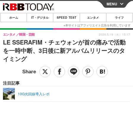
MENU
CLOSE
ホーム
IT・デジタル
SPEED TEST
エンタメ
ライフ
ホーム
IT・デジタル
エンタメ
韓国・芸能
2026.5.19（火）15:17
LE SSERAFIM・チェウォンが首の痛みで活動
IT・デジタルTOP
スマートフォン
SPEED TEST
を一時中断、3日後に新アルバムリリースのタ
ネタ
ガジェット・ツール
イミング
エンタメ
ショッピング
その他
エンタメTOP
映画・ドラマ
ライフ
韓流・K-POP
韓国・芸能
注目記事
ライフTOP
グルメ
リリース一覧
音楽
スポーツ
10G光回線導入レポ
ペット
ショッピング
プッシュ通知の停止方法
グラビア
ブログ
その他
ショッピング
その他