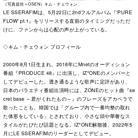
（写真提供＝OSEN）キム・チェウォン
LE SSERAFIMは、5月22日に2ndフルアルバム『'PURE
FLOW' pt.1』をリリースする直前のタイミングだっただ
けに、ファンからは心配の声が上がっている。
◇キム・チェウォン プロフィール
2000年8月1日生まれ。2018年にMnetのオーディション
番組『PRODUCE 48』に出演し、IZ*ONEのメンバーと
してデビューした。透き通るような歌声に定評があり、
日本のバラエティ番組出演時には、ZONEのヒット曲『se
cret base ～君がくれたもの～』のフレーズをアカペラで
歌ったことも。韓国では「グループ内で一番均整の取れ
た体形をしている」とされており、小さな頭や華奢なス
タイルがたびたび話題となる。IZ*ONE解散後、2022年5
月にLE SSERAFIMのリーダーとしてデビュー。