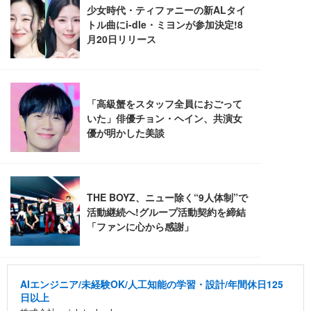
Sezlife オフィスチェア デスクチェア 疲れない テレ
【整備済み品】Dell E2724HS 27インチ 液晶モニタ
Smart Basic(スマートベーシック) 【Amazon.co.jp
ワーク チェア 強化バックレスト 30度ロッキング機
ー フルHD（1920×1080）VA 非光沢 HDMI/DisplayP
限定】 Smart Basic アイリスオーヤマ ペットシーツ
能 人間工学 椅子 腰サポート 90度跳ね上げ式アーム
ort/VGA スピーカー内蔵 高さ調整 スイベル VESA対
超厚型 お徳用 ワイド 100枚入 (x 1) (ケース販売)
レスト 3Dヘッドレスト ハンガー付き 高反発クッシ
応 ComfortView ビジネス向け
￥7,680
￥15,800
￥3,670
ョン PCチェア 通気性メッシュ ゲーミング/勉強/事
務用 おしゃれ パソコンチェア (ホワイト)
ANDWINT オフィスチェア デスクチェア 肘なし メ
【MiniLED/24.5inch/280Hz/FHD】GRAPHT THE S
アイリスオーヤマ ペットシーツ 超厚型 お徳用 レギ
ッシュ 通気性 ランバーサポート付き 腰サポート ガ
HOOTER Gaming Monitor 24” Essential ゲーミン
ュラー 200枚入【Amazon.co.jp限定】
ス圧無段階昇降 360度回転 キャスター付き コンパク
グモニター QD 24.5インチ 1ms FHD 量子ドット 残
ト 幅52×奥行58.5×高さ84～96cm テレワーク 在宅
像低減 (3年保証 | 輝点保証 | 日本メーカー)
￥3,731
￥4,139
￥34,980
勤務 ブラック
AIエンジニア/未経験OK/人工知能の学習・設計/年間休日125
日以上