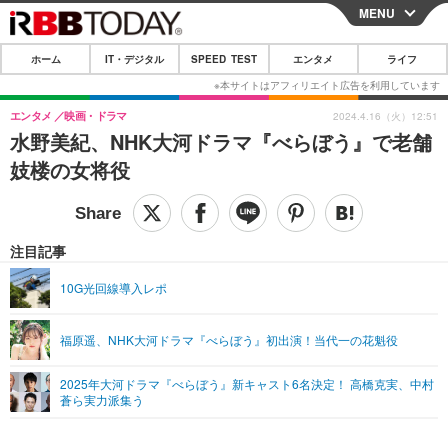
MENU
CLOSE
ホーム
IT・デジタル
SPEED TEST
エンタメ
ライフ
ホーム
IT・デジタル
エンタメ
映画・ドラマ
2024.4.16（火）12:51
水野美紀、NHK大河ドラマ『べらぼう』で老舗
IT・デジタルTOP
スマートフォン
SPEED TEST
妓楼の女将役
ネタ
ガジェット・ツール
エンタメ
ショッピング
その他
エンタメTOP
映画・ドラマ
ライフ
注目記事
韓流・K-POP
韓国・芸能
ライフTOP
グルメ
リリース一覧
10G光回線導入レポ
音楽
スポーツ
ペット
ショッピング
プッシュ通知の停止方法
福原遥、NHK大河ドラマ『べらぼう』初出演！当代一の花魁役
グラビア
ブログ
その他
2025年大河ドラマ『べらぼう』新キャスト6名決定！ 高橋克実、中村
ショッピング
その他
蒼ら実力派集う