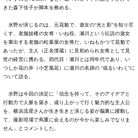
きた森下佳子が脚本を務める。
水野が演じるのは、元花魁で、遊女の“光と影”を知り尽
くす、老舗妓楼の女将・いね役。瀬川という伝説の遊女
を輩出する老舗の松葉屋の女将だ。いねもかつて花魁で
あったが、主人（正名僕蔵）に見初められ女将として見
世の経営に携わる。四代目・瀬川とは同年代であり、い
つしか花の井（小芝風花）に瀬川の名跡の “或るいわく”に
ついて語る。
水野は今回の決定に「信念を持って、そのアイデアと
行動力で人脈を築き、成り上がって行く魅力的な主人公
を、横浜流星さんが生き生きと演じる姿が脳裏に躍動し
て、撮影現場で蔦重に会えるのが今から楽しみでなりま
せん」とコメントした。