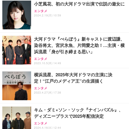
小芝風花、初の大河ドラマ出演で伝説の遊女に
務用 おしゃれ パソコンチェア (ホワイト)
エンタメ
ANDWINT オフィスチェア デスクチェア 肘なし メ
【MiniLED/24.5inch/280Hz/FHD】GRAPHT THE S
アイリスオーヤマ ペットシーツ 超厚型 お徳用 レギ
2024.2.19(月) 10:59
ッシュ 通気性 ランバーサポート付き 腰サポート ガ
HOOTER Gaming Monitor 24” Essential ゲーミン
ュラー 200枚入【Amazon.co.jp限定】
ス圧無段階昇降 360度回転 キャスター付き コンパク
グモニター QD 24.5インチ 1ms FHD 量子ドット 残
ト 幅52×奥行58.5×高さ84～96cm テレワーク 在宅
像低減 (3年保証 | 輝点保証 | 日本メーカー)
￥3,731
￥4,139
￥34,980
勤務 ブラック
大河ドラマ『べらぼう』新キャストに渡辺謙、
染谷将太、宮沢氷魚、片岡愛之助！…主演・横
浜流星「身が引き締まる思い」
エンタメ
2023.10.5(木) 14:49
横浜流星、2025年大河ドラマの主演に決
定！“江戸のメディア王”の生涯描く
エンタメ
2023.4.27(木) 17:38
キム・ダミ×ソン・ソック『ナインパズル』、
ディズニープラスで2025年配信決定
エンタメ
2024.4.16(火) 12:44