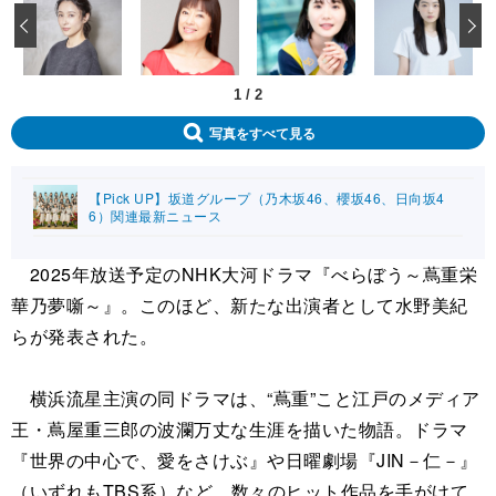
‹
1
/
2
写真をすべて見る
【Pick UP】坂道グループ（乃木坂46、櫻坂46、日向坂4
6）関連最新ニュース
2025年放送予定のNHK大河ドラマ『べらぼう～蔦重栄
華乃夢噺～』。このほど、新たな出演者として水野美紀
らが発表された。
横浜流星主演の同ドラマは、“蔦重”こと江戸のメディア
王・蔦屋重三郎の波瀾万丈な生涯を描いた物語。ドラマ
『世界の中心で、愛をさけぶ』や日曜劇場『JIN－仁－』
（いずれもTBS系）など、数々のヒット作品を手がけて