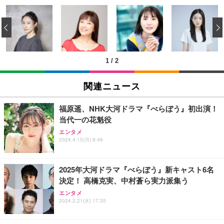
[EdoErgo] オフィスチェア 椅子 テレワーク 疲れな
EIZO ビジネス向けプレミアムモニター | FlexScan
Amazonベーシック ペットシーツ 薄型 レギュラー 1
い 跳ね上げ式アームレスト コンパクト 約105度ロッ
EV3240X-WT | 31.5型4K UHD・USB Type-C・ホワ
‹
回使い捨て 無香料 ホワイト 300枚
キング pc 事務椅子 360度回転 座面昇降 強化ナイロ
イト
ン樹脂ベース 通気性メッシュ 在宅ワーク H-WY01
￥3,373
￥5,699
￥105,595
(黒網+黒枠+黒足)
1
/
2
EIZO ビジネス向けプレミアムモニター | FlexScan
SIHOO B100 オフィスチェア／デスクチェア メッシ
Amazonベーシック ペットシーツ 厚型 ワイド 42枚
EV2740X-WT | 27.0型4K UHD・USB Type-C・ホワ
ュチェア 人間工学 疲れない ブラック
x2袋(84枚) ホワイト(吸収面:ライトブルー)
関連ニュース
イト
￥27,999
￥3,234
￥109,572
福原遥、NHK大河ドラマ『べらぼう』初出演！
当代一の花魁役
Sezlife オフィスチェア デスクチェア 疲れない テレ
【純正品】27"ゲーミングモニター DualSense 充電
ネオ・ルーライフ ネオ・オムツ L 中型犬用 26枚入
エンタメ
ワーク チェア 強化バックレスト 30度ロッキング機
フック付き（CFI-ZDM1J）
り 単品
2024.4.15(月) 8:48
能 人間工学 椅子 腰サポート 90度跳ね上げ式アーム
レスト 3Dヘッドレスト ハンガー付き 高反発クッシ
￥49,979
￥1,800
￥7,680
ョン PCチェア 通気性メッシュ ゲーミング/勉強/事
2025年大河ドラマ『べらぼう』新キャスト6名
務用 おしゃれ パソコンチェア (ブラック)
決定！ 高橋克実、中村蒼ら実力派集う
Sezlife オフィスチェア デスクチェア 疲れない テレ
【整備済み品】Dell E2724HS 27インチ 液晶モニタ
Smart Basic(スマートベーシック) 【Amazon.co.jp
エンタメ
ワーク チェア 強化バックレスト 30度ロッキング機
ー フルHD（1920×1080）VA 非光沢 HDMI/DisplayP
限定】 Smart Basic アイリスオーヤマ ペットシーツ
2024.2.21(水) 17:35
能 人間工学 椅子 腰サポート 90度跳ね上げ式アーム
ort/VGA スピーカー内蔵 高さ調整 スイベル VESA対
超厚型 お徳用 ワイド 100枚入 (x 1) (ケース販売)
レスト 3Dヘッドレスト ハンガー付き 高反発クッシ
応 ComfortView ビジネス向け
￥7,680
￥15,800
￥3,670
ョン PCチェア 通気性メッシュ ゲーミング/勉強/事