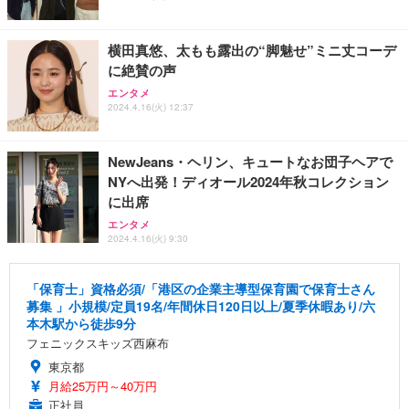
横田真悠、太もも露出の“脚魅せ”ミニ丈コーデ
に絶賛の声
エンタメ
2024.4.16(火) 12:37
NewJeans・ヘリン、キュートなお団子ヘアで
NYへ出発！ディオール2024年秋コレクション
に出席
エンタメ
2024.4.16(火) 9:30
「保育士」資格必須/「港区の企業主導型保育園で保育士さん
募集 」小規模/定員19名/年間休日120日以上/夏季休暇あり/六
本木駅から徒歩9分
フェニックスキッズ西麻布
東京都
月給25万円～40万円
正社員