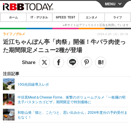
MENU
CLOSE
ホーム
IT・デジタル
SPEED TEST
エンタメ
ライフ
ホーム
IT・デジタル
ライフ
グルメ
2024.2.20（火）20:18
近江ちゃんぽん亭「肉祭」開催！牛バラ肉使っ
IT・デジタルTOP
スマートフォン
SPEED TEST
た期間限定メニュー2種が登場
ネタ
ガジェット・ツール
エンタメ
ショッピング
その他
エンタメTOP
映画・ドラマ
ライフ
注目記事
韓流・K-POP
韓国・芸能
ライフTOP
グルメ
リリース一覧
10G光回線導入レポ
音楽
スポーツ
ペット
ショッピング
プッシュ通知の停止方法
中目黒Meat＆Cheese Forne、衝撃のボリュームグルメ「一枚麺の明
太子パスタシカゴピザ」期間限定で特別価格に
グラビア
ブログ
その他
和歌山発「猫と、こたつと、思い出みかん」2024年度分の予約受付ま
ショッピング
その他
もなく！