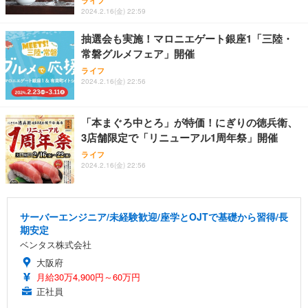
ライフ
2024.2.16(金) 22:59
抽選会も実施！マロニエゲート銀座1「三陸・
常磐グルメフェア」開催
ライフ
2024.2.16(金) 22:56
「本まぐろ中とろ」が特価！にぎりの徳兵衛、
3店舗限定で「リニューアル1周年祭」開催
ライフ
2024.2.16(金) 22:56
サーバーエンジニア/未経験歓迎/座学とOJTで基礎から習得/長
期安定
ベンタス株式会社
大阪府
月給30万4,900円～60万円
正社員