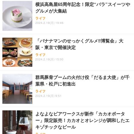
横浜高島屋65周年記念！限定“バラ”スイーツや
務用 おしゃれ パソコンチェア (ホワイト)
グルメが大集結
ANDWINT オフィスチェア デスクチェア 肘なし メ
【MiniLED/24.5inch/280Hz/FHD】GRAPHT THE S
アイリスオーヤマ ペットシーツ 超厚型 お徳用 レギ
ッシュ 通気性 ランバーサポート付き 腰サポート ガ
HOOTER Gaming Monitor 24” Essential ゲーミン
ライフ
ュラー 200枚入【Amazon.co.jp限定】
ス圧無段階昇降 360度回転 キャスター付き コンパク
グモニター QD 24.5インチ 1ms FHD 量子ドット 残
2024.2.19(月) 19:46
ト 幅52×奥行58.5×高さ84～96cm テレワーク 在宅
像低減 (3年保証 | 輝点保証 | 日本メーカー)
￥3,731
￥4,139
￥34,980
勤務 ブラック
「バナナマンのせっかくグルメ‼︎博覧会」大
阪・東京で開催決定
ライフ
2024.2.19(月) 15:00
群馬豚骨ブームの火付け役「だるま大使」が千
葉県・松戸に初進出
ライフ
2024.2.19(月) 9:51
よなよなビアワークスが新作「カカオポータ
ー」限定販売！カカオとオレンジが調和したエ
キゾチックなビール