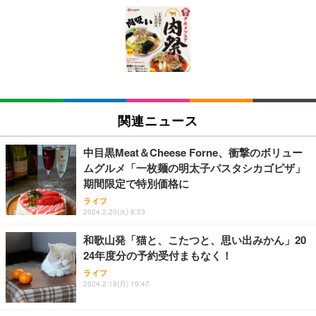
[EdoErgo] オフィスチェア 椅子 テレワーク 疲れな
EIZO ビジネス向けプレミアムモニター | FlexScan
Amazonベーシック ペットシーツ 薄型 レギュラー 1
い 跳ね上げ式アームレスト コンパクト 約105度ロッ
EV3240X-WT | 31.5型4K UHD・USB Type-C・ホワ
回使い捨て 無香料 ホワイト 300枚
キング pc 事務椅子 360度回転 座面昇降 強化ナイロ
イト
ン樹脂ベース 通気性メッシュ 在宅ワーク H-WY01
￥3,373
￥5,699
￥105,595
(黒網+黒枠+黒足)
EIZO ビジネス向けプレミアムモニター | FlexScan
SIHOO B100 オフィスチェア／デスクチェア メッシ
Amazonベーシック ペットシーツ 厚型 ワイド 42枚
EV2740X-WT | 27.0型4K UHD・USB Type-C・ホワ
ュチェア 人間工学 疲れない ブラック
x2袋(84枚) ホワイト(吸収面:ライトブルー)
関連ニュース
イト
￥27,999
￥3,234
￥109,572
中目黒Meat＆Cheese Forne、衝撃のボリュー
ムグルメ「一枚麺の明太子パスタシカゴピザ」
Sezlife オフィスチェア デスクチェア 疲れない テレ
期間限定で特別価格に
【純正品】27"ゲーミングモニター DualSense 充電
ネオ・ルーライフ ネオ・オムツ L 中型犬用 26枚入
ワーク チェア 強化バックレスト 30度ロッキング機
フック付き（CFI-ZDM1J）
り 単品
ライフ
能 人間工学 椅子 腰サポート 90度跳ね上げ式アーム
2024.2.20(火) 8:53
レスト 3Dヘッドレスト ハンガー付き 高反発クッシ
￥49,979
￥1,800
￥7,680
ョン PCチェア 通気性メッシュ ゲーミング/勉強/事
和歌山発「猫と、こたつと、思い出みかん」20
務用 おしゃれ パソコンチェア (ブラック)
24年度分の予約受付まもなく！
Sezlife オフィスチェア デスクチェア 疲れない テレ
【整備済み品】Dell E2724HS 27インチ 液晶モニタ
Smart Basic(スマートベーシック) 【Amazon.co.jp
ライフ
ワーク チェア 強化バックレスト 30度ロッキング機
ー フルHD（1920×1080）VA 非光沢 HDMI/DisplayP
限定】 Smart Basic アイリスオーヤマ ペットシーツ
2024.2.19(月) 19:47
能 人間工学 椅子 腰サポート 90度跳ね上げ式アーム
ort/VGA スピーカー内蔵 高さ調整 スイベル VESA対
超厚型 お徳用 ワイド 100枚入 (x 1) (ケース販売)
レスト 3Dヘッドレスト ハンガー付き 高反発クッシ
応 ComfortView ビジネス向け
￥7,680
￥15,800
￥3,670
ョン PCチェア 通気性メッシュ ゲーミング/勉強/事