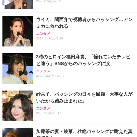
2022.8.5(金) 7:00
ウイカ、関西弁で視聴者からバッシング…アン
ミカに救われる
エンタメ
2021.1.16(土) 9:29
3時のヒロイン福田麻貴、「憧れていたテレビ
と違う」SNSからのバッシングに涙
エンタメ
2020.12.5(土) 10:17
紗栄子、バッシングの日々を回顧「大事な人が
いたから踏み止まれた」
エンタメ
2020.9.4(金) 8:41
加藤茶の妻・綾菜、壮絶バッシングに耐えた真