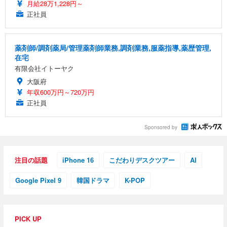
月給28万1,228円～
正社員
薬剤師/調剤薬局/管理薬剤師業務,調剤業務,服薬指導,薬歴管理,
在宅
有限会社イトーヤク
大阪府
年収600万円～720万円
正社員
Sponsored by
注目の話題
iPhone 16
こだわりデスクツアー
AI
Google Pixel 9
韓国ドラマ
K-POP
PICK UP