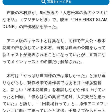
写真をすべて見る
声優の木村昴が、5日放送の『人志松本の酒のツマミに
なる話』（フジテレビ系）で、映画『THE FIRST SLAM
DUNK』の声優秘話を語った。
アニメ版のキャストとは異なり、同作で主人公・桜木
花道の声を演じている木村。当初は映画の公開をもって
新キャストが発表されることになっていたが、直前にな
ってメインキャストの名前だけ解禁された。
木村は「やっばり世間様の声は厳しかった」と振り返
りながらも、製作段階で原作者でもある井上雄彦監督
と、新しい「桜木花道像」を相談しながら作り上げてい
ったと回顧。「僕らは心の奥底で絶対、大丈夫だと思っ
ていた」と語り、「1回劇場行って」と、原作アニメファ
ンたちに向けて思っていたと述懐。千鳥ノブからヒット