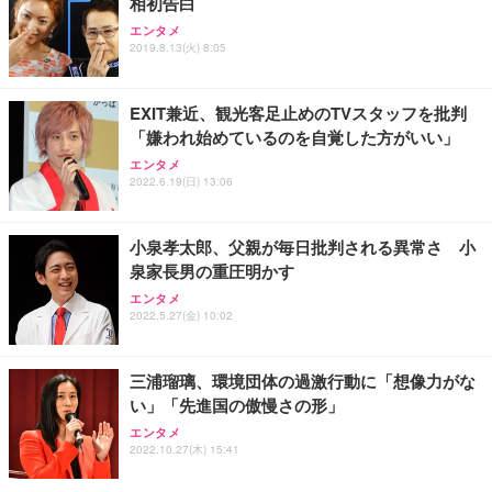
相初告白
エンタメ
2019.8.13(火) 8:05
EXIT兼近、観光客足止めのTVスタッフを批判
「嫌われ始めているのを自覚した方がいい」
エンタメ
2022.6.19(日) 13:06
小泉孝太郎、父親が毎日批判される異常さ 小
泉家長男の重圧明かす
エンタメ
2022.5.27(金) 10:02
三浦瑠璃、環境団体の過激行動に「想像力がな
い」「先進国の傲慢さの形」
エンタメ
2022.10.27(木) 15:41