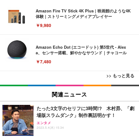
Amazon Fire TV Stick 4K Plus | 映画館のような4K
体験 | ストリーミングメディアプレイヤー
￥9,980
Amazon Echo Dot (エコードット) 第5世代 - Alex
a、センサー搭載、鮮やかなサウンド｜チャコール
￥7,480
>> もっと見る
[EdoErgo] オフィスチェア 椅子 テレワーク 疲れな
EIZO ビジネス向けプレミアムモニター | FlexScan
Amazonベーシック ペットシーツ 薄型 レギュラー 1
い 跳ね上げ式アームレスト コンパクト 約105度ロッ
EV3240X-WT | 31.5型4K UHD・USB Type-C・ホワ
関連ニュース
回使い捨て 無香料 ホワイト 300枚
キング pc 事務椅子 360度回転 座面昇降 強化ナイロ
イト
ン樹脂ベース 通気性メッシュ 在宅ワーク H-WY01
￥3,373
￥5,699
￥105,595
たった3文字のセリフに3時間!? 木村昴、「劇
(黒網+黒枠+黒足)
場版スラムダンク」制作裏話明かす！
エンタメ
EIZO ビジネス向けプレミアムモニター | FlexScan
SIHOO B100 オフィスチェア／デスクチェア メッシ
Amazonベーシック ペットシーツ 厚型 ワイド 42枚
2023.5.4(木) 15:34
EV2740X-WT | 27.0型4K UHD・USB Type-C・ホワ
ュチェア 人間工学 疲れない ブラック
x2袋(84枚) ホワイト(吸収面:ライトブルー)
イト