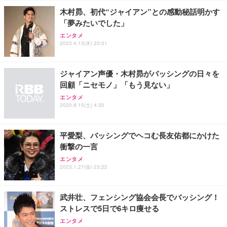
￥27,999
￥3,234
￥109,572
木村昴、初代“ジャイアン”との感動秘話明かす
「夢みたいでした」
Sezlife オフィスチェア デスクチェア 疲れない テレ
エンタメ
【純正品】27"ゲーミングモニター DualSense 充電
ネオ・ルーライフ ネオ・オムツ L 中型犬用 26枚入
ワーク チェア 強化バックレスト 30度ロッキング機
2023.4.13(木) 23:01
フック付き（CFI-ZDM1J）
り 単品
能 人間工学 椅子 腰サポート 90度跳ね上げ式アーム
レスト 3Dヘッドレスト ハンガー付き 高反発クッシ
￥49,979
￥1,800
￥7,680
ョン PCチェア 通気性メッシュ ゲーミング/勉強/事
ジャイアン声優・木村昴がバッシングの日々を
務用 おしゃれ パソコンチェア (ブラック)
回顧「ニセモノ」「もう見ない」
Sezlife オフィスチェア デスクチェア 疲れない テレ
【整備済み品】Dell E2724HS 27インチ 液晶モニタ
Smart Basic(スマートベーシック) 【Amazon.co.jp
エンタメ
ワーク チェア 強化バックレスト 30度ロッキング機
ー フルHD（1920×1080）VA 非光沢 HDMI/DisplayP
限定】 Smart Basic アイリスオーヤマ ペットシーツ
2020.8.15(土) 4:30
能 人間工学 椅子 腰サポート 90度跳ね上げ式アーム
ort/VGA スピーカー内蔵 高さ調整 スイベル VESA対
超厚型 お徳用 ワイド 100枚入 (x 1) (ケース販売)
レスト 3Dヘッドレスト ハンガー付き 高反発クッシ
応 ComfortView ビジネス向け
￥7,680
￥15,800
￥3,670
ョン PCチェア 通気性メッシュ ゲーミング/勉強/事
平愛梨、バッシングでヘコむ長友佑都にかけた
務用 おしゃれ パソコンチェア (ホワイト)
衝撃の一言
ANDWINT オフィスチェア デスクチェア 肘なし メ
【MiniLED/24.5inch/280Hz/FHD】GRAPHT THE S
アイリスオーヤマ ペットシーツ 超厚型 お徳用 レギ
エンタメ
ッシュ 通気性 ランバーサポート付き 腰サポート ガ
HOOTER Gaming Monitor 24” Essential ゲーミン
ュラー 200枚入【Amazon.co.jp限定】
2023.1.27(金) 23:22
ス圧無段階昇降 360度回転 キャスター付き コンパク
グモニター QD 24.5インチ 1ms FHD 量子ドット 残
ト 幅52×奥行58.5×高さ84～96cm テレワーク 在宅
像低減 (3年保証 | 輝点保証 | 日本メーカー)
￥3,731
￥4,139
￥34,980
勤務 ブラック
武井壮、フェンシング協会会長でバッシング！
ストレスで5日で6キロ痩せる
エンタメ