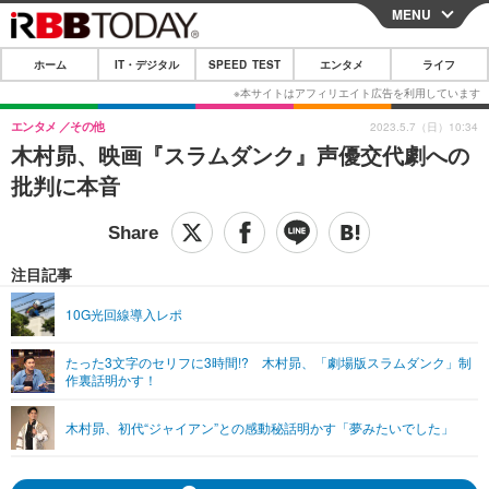
MENU
CLOSE
ホーム
IT・デジタル
SPEED TEST
エンタメ
ライフ
ホーム
IT・デジタル
エンタメ
その他
2023.5.7（日）10:34
木村昴、映画『スラムダンク』声優交代劇への
IT・デジタルTOP
スマートフォン
SPEED TEST
批判に本音
ネタ
ガジェット・ツール
エンタメ
ショッピング
その他
エンタメTOP
映画・ドラマ
ライフ
注目記事
韓流・K-POP
韓国・芸能
ライフTOP
グルメ
リリース一覧
10G光回線導入レポ
音楽
スポーツ
ペット
ショッピング
プッシュ通知の停止方法
たった3文字のセリフに3時間!? 木村昴、「劇場版スラムダンク」制
作裏話明かす！
グラビア
ブログ
その他
ショッピング
その他
木村昴、初代“ジャイアン”との感動秘話明かす「夢みたいでした」