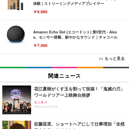
体験 | ストリーミングメディアプレイヤー
￥9,980
Amazon Echo Dot (エコードット) 第5世代 - Alex
a、センサー搭載、鮮やかなサウンド｜チャコール
￥7,480
>> もっと見る
[EdoErgo] オフィスチェア 椅子 テレワーク 疲れな
EIZO ビジネス向けプレミアムモニター | FlexScan
Amazonベーシック ペットシーツ 薄型 レギュラー 1
い 跳ね上げ式アームレスト コンパクト 約105度ロッ
EV3240X-WT | 31.5型4K UHD・USB Type-C・ホワ
関連ニュース
回使い捨て 無香料 ホワイト 300枚
キング pc 事務椅子 360度回転 座面昇降 強化ナイロ
イト
ン樹脂ベース 通気性メッシュ 在宅ワーク H-WY01
￥3,373
￥5,699
￥105,595
花江夏樹がくす玉を割って祝福！「鬼滅の刃」
(黒網+黒枠+黒足)
ワールドツアー上映舞台挨拶
エンタメ
EIZO ビジネス向けプレミアムモニター | FlexScan
SIHOO B100 オフィスチェア／デスクチェア メッシ
Amazonベーシック ペットシーツ 厚型 ワイド 42枚
2023.2.5(日) 9:59
EV2740X-WT | 27.0型4K UHD・USB Type-C・ホワ
ュチェア 人間工学 疲れない ブラック
x2袋(84枚) ホワイト(吸収面:ライトブルー)
イト
￥27,999
￥3,234
￥109,572
佐藤栞里、ショートヘアにして仕事増加「全然