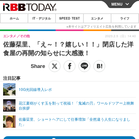
MENU
CLOSE
ホーム
IT・デジタル
SPEED TEST
エンタメ
ライフ
ホーム
IT・デジタル
エンタメ
その他
2023.2.5（日）14:40
佐藤栞里、「え～！？嬉しい！！」閉店した洋
IT・デジタルTOP
スマートフォン
SPEED TEST
食屋の再開の知らせに大感激！
ネタ
ガジェット・ツール
エンタメ
ショッピング
その他
エンタメTOP
映画・ドラマ
ライフ
注目記事
韓流・K-POP
韓国・芸能
ライフTOP
グルメ
リリース一覧
10G光回線導入レポ
音楽
スポーツ
ペット
ショッピング
プッシュ通知の停止方法
花江夏樹がくす玉を割って祝福！「鬼滅の刃」ワールドツアー上映舞
台挨拶
グラビア
ブログ
その他
佐藤栞里、ショートヘアにして仕事増加「全然違う人生になりまし
ショッピング
その他
た」