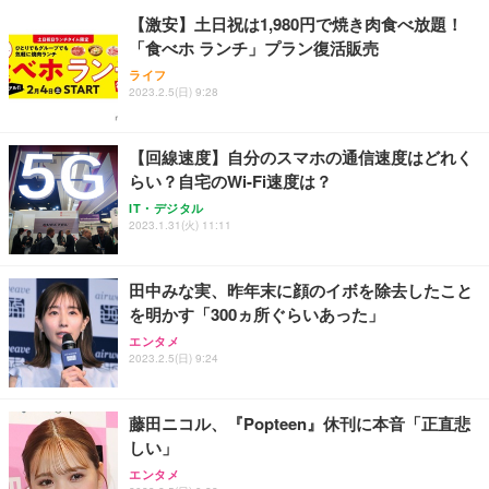
【激安】土日祝は1,980円で焼き肉食べ放題！
「食べホ ランチ」プラン復活販売
ライフ
2023.2.5(日) 9:28
【回線速度】自分のスマホの通信速度はどれく
らい？自宅のWi-Fi速度は？
IT・デジタル
2023.1.31(火) 11:11
田中みな実、昨年末に顔のイボを除去したこと
を明かす「300ヵ所ぐらいあった」
エンタメ
2023.2.5(日) 9:24
藤田ニコル、『Popteen』休刊に本音「正直悲
しい」
エンタメ