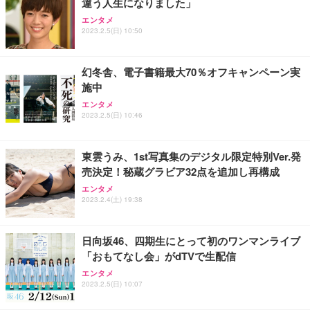
違う人生になりました」
Sezlife オフィスチェア デスクチェア 疲れない テレ
エンタメ
【純正品】27"ゲーミングモニター DualSense 充電
ネオ・ルーライフ ネオ・オムツ L 中型犬用 26枚入
ワーク チェア 強化バックレスト 30度ロッキング機
2023.2.5(日) 10:50
フック付き（CFI-ZDM1J）
り 単品
能 人間工学 椅子 腰サポート 90度跳ね上げ式アーム
レスト 3Dヘッドレスト ハンガー付き 高反発クッシ
￥49,979
￥1,800
￥7,680
ョン PCチェア 通気性メッシュ ゲーミング/勉強/事
幻冬舎、電子書籍最大70％オフキャンペーン実
務用 おしゃれ パソコンチェア (ブラック)
施中
Sezlife オフィスチェア デスクチェア 疲れない テレ
【整備済み品】Dell E2724HS 27インチ 液晶モニタ
Smart Basic(スマートベーシック) 【Amazon.co.jp
エンタメ
ワーク チェア 強化バックレスト 30度ロッキング機
ー フルHD（1920×1080）VA 非光沢 HDMI/DisplayP
限定】 Smart Basic アイリスオーヤマ ペットシーツ
2023.2.5(日) 10:46
能 人間工学 椅子 腰サポート 90度跳ね上げ式アーム
ort/VGA スピーカー内蔵 高さ調整 スイベル VESA対
超厚型 お徳用 ワイド 100枚入 (x 1) (ケース販売)
レスト 3Dヘッドレスト ハンガー付き 高反発クッシ
応 ComfortView ビジネス向け
￥7,680
￥15,800
￥3,670
ョン PCチェア 通気性メッシュ ゲーミング/勉強/事
東雲うみ、1st写真集のデジタル限定特別Ver.発
務用 おしゃれ パソコンチェア (ホワイト)
売決定！秘蔵グラビア32点を追加し再構成
ANDWINT オフィスチェア デスクチェア 肘なし メ
【MiniLED/24.5inch/280Hz/FHD】GRAPHT THE S
アイリスオーヤマ ペットシーツ 超厚型 お徳用 レギ
エンタメ
ッシュ 通気性 ランバーサポート付き 腰サポート ガ
HOOTER Gaming Monitor 24” Essential ゲーミン
ュラー 200枚入【Amazon.co.jp限定】
2023.2.4(土) 19:38
ス圧無段階昇降 360度回転 キャスター付き コンパク
グモニター QD 24.5インチ 1ms FHD 量子ドット 残
ト 幅52×奥行58.5×高さ84～96cm テレワーク 在宅
像低減 (3年保証 | 輝点保証 | 日本メーカー)
￥3,731
￥4,139
￥34,980
勤務 ブラック
日向坂46、四期生にとって初のワンマンライブ
「おもてなし会」がdTVで生配信
エンタメ
2023.2.5(日) 10:07