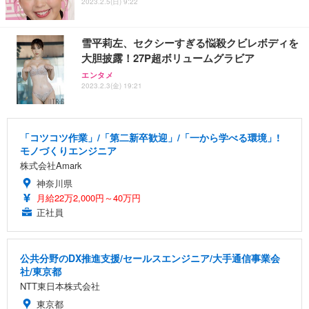
2023.2.5(日) 9:22
雪平莉左、セクシーすぎる悩殺クビレボディを
大胆披露！27P超ボリュームグラビア
エンタメ
2023.2.3(金) 19:21
「コツコツ作業」/「第二新卒歓迎」/「一から学べる環境」!
モノづくりエンジニア
株式会社Amark
神奈川県
月給22万2,000円～40万円
正社員
公共分野のDX推進支援/セールスエンジニア/大手通信事業会
社/東京都
NTT東日本株式会社
東京都