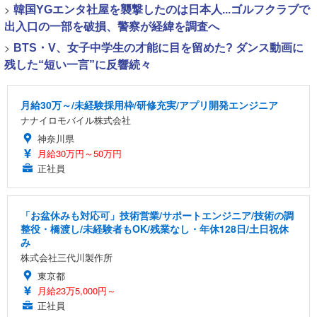
>
韓国YGエンタ社屋を襲撃したのは日本人...ゴルフクラブで
出入口の一部を破損、警察が経緯を調査へ
>
BTS・V、女子中学生の才能に目を留めた? ダンス動画に
残した“短い一言”に反響続々
月給30万～/未経験採用枠/研修充実/アプリ開発エンジニア
ナナイロモバイル株式会社
神奈川県
月給30万円～50万円
正社員
「お盆休みも対応可」技術営業/サポートエンジニア/技術の調
整役・橋渡し/未経験者もOK/残業なし・年休128日/土日祝休
み
株式会社三代川製作所
東京都
月給23万5,000円～
正社員