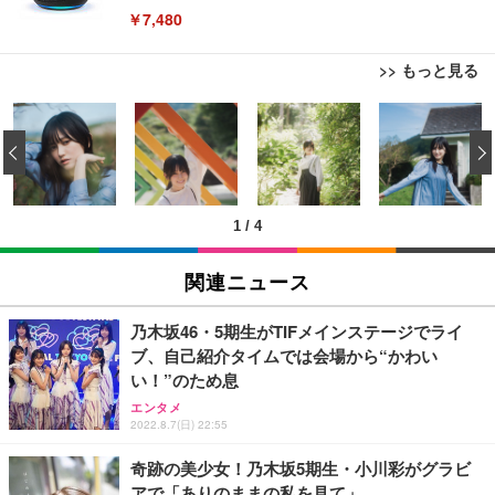
￥7,480
>> もっと見る
[EdoErgo] オフィスチェア 椅子 テレワーク 疲れな
EIZO ビジネス向けプレミアムモニター | FlexScan
Amazonベーシック ペットシーツ 薄型 レギュラー 1
い 跳ね上げ式アームレスト コンパクト 約105度ロッ
EV3240X-WT | 31.5型4K UHD・USB Type-C・ホワ
‹
回使い捨て 無香料 ホワイト 300枚
キング pc 事務椅子 360度回転 座面昇降 強化ナイロ
イト
ン樹脂ベース 通気性メッシュ 在宅ワーク H-WY01
￥3,373
￥5,699
￥105,595
(黒網+黒枠+黒足)
1
/
4
EIZO ビジネス向けプレミアムモニター | FlexScan
SIHOO B100 オフィスチェア／デスクチェア メッシ
Amazonベーシック ペットシーツ 厚型 ワイド 42枚
EV2740X-WT | 27.0型4K UHD・USB Type-C・ホワ
ュチェア 人間工学 疲れない ブラック
x2袋(84枚) ホワイト(吸収面:ライトブルー)
関連ニュース
イト
￥27,999
￥3,234
￥109,572
乃木坂46・5期生がTIFメインステージでライ
ブ、自己紹介タイムでは会場から“かわい
Sezlife オフィスチェア デスクチェア 疲れない テレ
い！”のため息
【純正品】27"ゲーミングモニター DualSense 充電
ネオ・ルーライフ ネオ・オムツ L 中型犬用 26枚入
ワーク チェア 強化バックレスト 30度ロッキング機
フック付き（CFI-ZDM1J）
り 単品
エンタメ
能 人間工学 椅子 腰サポート 90度跳ね上げ式アーム
2022.8.7(日) 22:55
レスト 3Dヘッドレスト ハンガー付き 高反発クッシ
￥49,979
￥1,800
￥7,680
ョン PCチェア 通気性メッシュ ゲーミング/勉強/事
奇跡の美少女！乃木坂5期生・小川彩がグラビ
務用 おしゃれ パソコンチェア (ブラック)
アで「ありのままの私を見て」