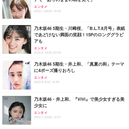
Sezlife オフィスチェア デスクチェア 疲れない テレ
【整備済み品】Dell E2724HS 27インチ 液晶モニタ
Smart Basic(スマートベーシック) 【Amazon.co.jp
ワーク チェア 強化バックレスト 30度ロッキング機
ー フルHD（1920×1080）VA 非光沢 HDMI/DisplayP
限定】 Smart Basic アイリスオーヤマ ペットシーツ
エンタメ
2022.7.28(木) 16:05
能 人間工学 椅子 腰サポート 90度跳ね上げ式アーム
ort/VGA スピーカー内蔵 高さ調整 スイベル VESA対
超厚型 お徳用 ワイド 100枚入 (x 1) (ケース販売)
レスト 3Dヘッドレスト ハンガー付き 高反発クッシ
応 ComfortView ビジネス向け
￥7,680
￥15,800
￥3,670
ョン PCチェア 通気性メッシュ ゲーミング/勉強/事
務用 おしゃれ パソコンチェア (ホワイト)
乃木坂46 5期生・川﨑桜、「B.L.T.8月号」表紙
であどけない満面の笑顔！15Pのロンググラビ
ANDWINT オフィスチェア デスクチェア 肘なし メ
【MiniLED/24.5inch/280Hz/FHD】GRAPHT THE S
アイリスオーヤマ ペットシーツ 超厚型 お徳用 レギ
アも
ッシュ 通気性 ランバーサポート付き 腰サポート ガ
HOOTER Gaming Monitor 24” Essential ゲーミン
ュラー 200枚入【Amazon.co.jp限定】
ス圧無段階昇降 360度回転 キャスター付き コンパク
グモニター QD 24.5インチ 1ms FHD 量子ドット 残
エンタメ
ト 幅52×奥行58.5×高さ84～96cm テレワーク 在宅
像低減 (3年保証 | 輝点保証 | 日本メーカー)
￥3,731
2022.6.16(木) 23:30
￥4,139
￥34,980
勤務 ブラック
乃木坂46 5期生・井上和、「真夏の和」テーマ
に4ポーズ撮りおろし
エンタメ
2022.8.9(火) 19:59
乃木坂46・井上和、『ViVi』で美少女すぎる美
少女に
エンタメ
2022.7.22(金) 12:27