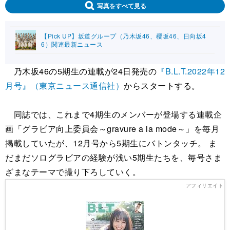
写真をすべて見る
【Pick UP】坂道グループ（乃木坂46、櫻坂46、日向坂4
6）関連最新ニュース
乃木坂46の5期生の連載が24日発売の
『B.L.T.2022年12
月号』（東京ニュース通信社）
からスタートする。
同誌では、これまで4期生のメンバーが登場する連載企
画「グラビア向上委員会～gravure a la mode～」を毎月
掲載していたが、12月号から5期生にバトンタッチ。 ま
だまだソログラビアの経験が浅い5期生たちを、毎号さま
ざまなテーマで撮り下ろしていく。