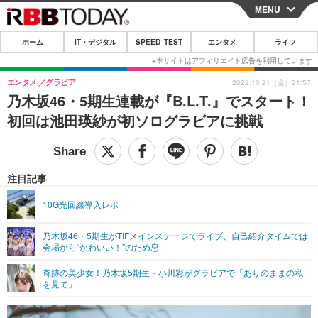
MENU
CLOSE
ホーム
IT・デジタル
SPEED TEST
エンタメ
ライフ
ホーム
IT・デジタル
エンタメ
グラビア
2022.10.21（金）21:57
乃木坂46・5期生連載が『B.L.T.』でスタート！
IT・デジタルTOP
スマートフォン
SPEED TEST
初回は池田瑛紗が初ソログラビアに挑戦
ネタ
ガジェット・ツール
エンタメ
ショッピング
その他
エンタメTOP
映画・ドラマ
ライフ
注目記事
韓流・K-POP
韓国・芸能
ライフTOP
グルメ
リリース一覧
10G光回線導入レポ
音楽
スポーツ
ペット
ショッピング
プッシュ通知の停止方法
乃木坂46・5期生がTIFメインステージでライブ、自己紹介タイムでは
会場から“かわいい！”のため息
グラビア
ブログ
その他
奇跡の美少女！乃木坂5期生・小川彩がグラビアで「ありのままの私
ショッピング
その他
を見て」