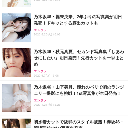
乃木坂46・堀未央奈、2年ぶりの写真集が明日
発売！ドキッとする露出カットも
エンタメ
2020.5.26(火) 16:02
乃木坂46・秋元真夏、セカンド写真集『しあわ
せにしたい』明日発売！先行カットを一挙まと
め
エンタメ
2020.4.7(火) 16:08
乃木坂46・山下美月、憧れのパリで初のランジ
ェリー撮影にも挑戦！1st写真集が本日発売！
エンタメ
2020.1.21(火) 13:28
初水着カットで抜群のスタイル披露！欅坂46・
渡邉理佐の1st写真集発売