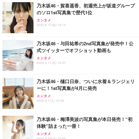
乃木坂46・賀喜遥香、初週売上が坂道グループ
のソロ1st写真集で歴代1位
エンタメ
2022.6.17(金) 15:14
乃木坂46・与田祐希の2nd写真集が発売中！公
式ツイッターでオフショット動画も
エンタメ
2020.3.11(水) 16:07
乃木坂46・樋口日奈、ついに水着＆ランジェリ
ーに！1st写真集が4月に発売
エンタメ
2022.2.1(火) 12:39
乃木坂46・梅澤美波の写真集が本日発売！“初
体験”詰まった一冊！
エンタメ
2020.9.29(火) 10:55