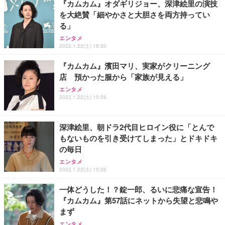
『カムカム』オダギリジョー、深津絵里の演技
務用 おしゃれ パソコンチェア (ブラック)
を大絶賛「細やかさと大胆さを両方持ってい
Sezlife オフィスチェア デスクチェア 疲れない テレ
【整備済み品】Dell E2724HS 27インチ 液晶モニタ
Smart Basic(スマートベーシック) 【Amazon.co.jp
る」
ワーク チェア 強化バックレスト 30度ロッキング機
ー フルHD（1920×1080）VA 非光沢 HDMI/DisplayP
限定】 Smart Basic アイリスオーヤマ ペットシーツ
能 人間工学 椅子 腰サポート 90度跳ね上げ式アーム
ort/VGA スピーカー内蔵 高さ調整 スイベル VESA対
超厚型 お徳用 ワイド 100枚入 (x 1) (ケース販売)
エンタメ
2022.1.22(土) 18:20
レスト 3Dヘッドレスト ハンガー付き 高反発クッシ
応 ComfortView ビジネス向け
￥7,680
￥15,800
￥3,670
ョン PCチェア 通気性メッシュ ゲーミング/勉強/事
『カムカム』濱田マリ、実家がクリーニング
務用 おしゃれ パソコンチェア (ホワイト)
店 預かった服から「家族が見える」
ANDWINT オフィスチェア デスクチェア 肘なし メ
【MiniLED/24.5inch/280Hz/FHD】GRAPHT THE S
アイリスオーヤマ ペットシーツ 超厚型 お徳用 レギ
ッシュ 通気性 ランバーサポート付き 腰サポート ガ
HOOTER Gaming Monitor 24” Essential ゲーミン
エンタメ
ュラー 200枚入【Amazon.co.jp限定】
ス圧無段階昇降 360度回転 キャスター付き コンパク
グモニター QD 24.5インチ 1ms FHD 量子ドット 残
2022.1.22(土) 15:59
ト 幅52×奥行58.5×高さ84～96cm テレワーク 在宅
像低減 (3年保証 | 輝点保証 | 日本メーカー)
￥3,731
￥4,139
￥34,980
勤務 ブラック
深津絵里、朝ドラ2代目ヒロイン役に「とんで
もないものを引き受けてしまった」とドキドキ
の毎日
エンタメ
2022.1.22(土) 15:26
一体どうした！？錠一郎、るいに悲痛な宣告！
『カムカム』第57話にネットから失望と悲鳴や
まず
エンタメ