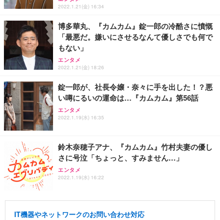
2022.1.21(金) 16:34
博多華丸、『カムカム』錠一郎の冷酷さに憤慨
「最悪だ。嫌いにさせるなんて優しさでも何で
もない」
エンタメ
2022.1.21(金) 18:26
錠一郎が、社長令嬢・奈々に手を出した！？悪
い噂にるいの運命は…『カムカム』第56話
エンタメ
2022.1.19(水) 16:35
鈴木奈穂子アナ、『カムカム』竹村夫妻の優し
さに号泣「ちょっと、すみません…」
エンタメ
2022.1.19(水) 16:22
IT機器やネットワークのお問い合わせ対応