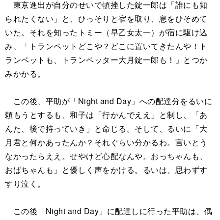
東京進出が自分のせいで頓挫した錠一郎は「誰にも知
られたくない」と、ひっそりと宿を取り、息をひそめて
いた。それを知ったトミー（早乙女太一）が宿に駆け込
み、「トランペットどこや？どこに置いてきたんや！ト
ランペットも、トランペッター大月錠一郎も！」とつか
みかかる。
この後、平助が「Night and Day」への配達分をるいに
頼もうとするも、和子は「行かんでええ」と制し、「あ
んた、後で持っていき」と命じる。そして、るいに「大
月君と何かあったんか？それぐらい分かるわ。言いとう
なかったらええ。せやけど心配なんや。おっちゃんも、
おばちゃんも」と優しく声をかける。るいは、思わずす
すり泣く。
この後「Night and Day」に配達しに行った平助は、偶