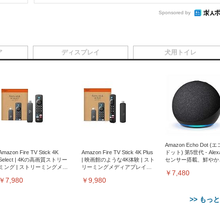
Sponsored by
ア
ディスプレイ
犬用トイレ
Amazon Echo Dot (
Amazon Fire TV Stick 4K
Amazon Fire TV Stick 4K Plus
ドット) 第5世代 - Ale
Select | 4Kの高画質ストリー
| 映画館のような4K体験 | スト
センサー搭載、鮮やか
ミング | ストリーミングメデ
リーミングメディアプレイヤ
サウンド｜チャコール
￥7,480
ィアプレイヤー
ー
￥7,980
￥9,980
>> もっ