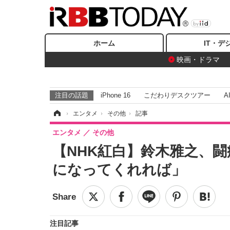
ホーム
IT・デ
映画・ドラマ
注目の話題
iPhone 16
こだわりデスクツアー
A
ホーム
›
エンタメ
›
その他
›
記事
エンタメ
その他
【NHK紅白】鈴木雅之、
になってくれれば」
注目記事