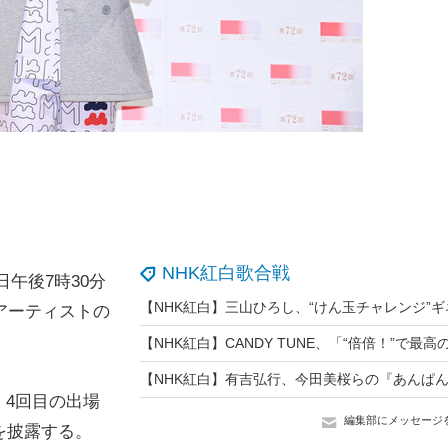
NHK紅白歌合戦
日午後7時30分
アーティストの
4回目の出場
編集部にメッセージ
」を披露する。