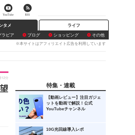
YouTube
RSS
ンタメ
ライフ
グラビア
ブログ
ショッピング
その他
※本サイトはアフィリエイト広告を利用しています
時12分
特集・連載
望
【動画レビュー】注目ガジェ
ットを動画で解説！公式
YouTubeチャンネル
10G光回線導入レポ