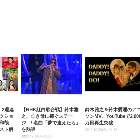
【整備済み品】Dell
【MiniLED/24.5inch/280Hz/
正品】27"ゲーミングモ
ANDWINT オフィスチ
アイリスオーヤマ ペ
Sezlife オフィスチェア デスク
ネオ・ルーライフ ネオ・オム
E2724HS 27インチ 液晶モ
Sezlife オフィスチェア デスク
Smart Basic(スマートベーシ
GRAPHT THE SHOOTER
ー DualSense 充電フッ
ア デスクチェア 肘なし
シーツ 超厚型 お徳用 
チェア 疲れない テレワーク
ツ L 中型犬用 26枚入り 単品
ニター フル
チェア 疲れない テレワーク
ック) 【Amazon.co.jp限定】
Gaming Monitor 24” Essential
き（CFI-ZDM1J）
ッシュ 通気性 ランバ
ュラー 200枚入
チェア 強化バックレスト 30
HD（1920×1080）VA 非光
チェア 強化バックレスト 30度
Smart Basic アイリスオーヤマ
ーミングモニター QD 24.5イ
ポート付き 腰サポート
【Amazon.co.jp限定】
￥1,800
￥15,800
￥34,980
9,979
度ロッキング機能 人間工学 椅
沢 HDMI/DisplayPort/VGA
ロッキング機能 人間工学 椅子
ペットシーツ 超厚型 お徳用
￥4,139
￥3,731
1ms FHD 量子ドット 残像低減
ス圧無段階昇降 360度
￥7,680
￥7,680
￥3,670
子 腰サポート 90度跳ね上げ
スピーカー内蔵 高さ調整 ス
腰サポート 90度跳ね上げ式ア
ワイド 100枚入 (x 1) (ケース
年保証 | 輝点保証 | 日本メーカ
転 キャスター付き コ
式アームレスト 3Dヘッドレス
イベル VESA対応
ームレスト 3Dヘッドレスト
販売)
クト 幅52×奥行58.5×
ト ハンガー付き 高反発クッシ
ComfortView ビジネス向け
ハンガー付き 高反発クッショ
84～96cm テレワーク
ョン PCチェア 通気性メッシ
ン PCチェア 通気性メッシュ
宅勤務 ブラック
ュ ゲーミング/勉強/事務用 お
ゲーミング/勉強/事務用 おし
しゃれ パソコンチェア (ブラ
ゃれ パソコンチェア (ホワイ
ック)
ト)
s』2週連
【NHK紅白歌合戦】鈴木雅
鈴木雅之＆鈴木愛理のア
クショ
之、亡き母に捧ぐステー
ソンMV、YouTubeで2,00
和哉、
ジ…! 名曲「夢で逢えたら」
万回再生突破
スト解
を熱唱
2020.10.23(金) 21:56
2020.12.30(水) 5:30