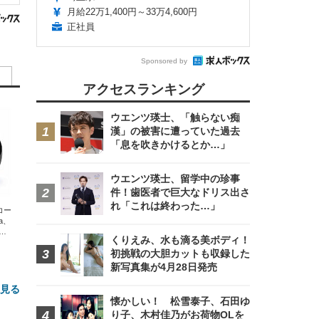
月給22万1,400円～33万4,600円
正社員
Sponsored by
アクセスランキング
ウエンツ瑛士、「触らない痴
漢」の被害に遭っていた過去
「息を吹きかけるとか…」
ウエンツ瑛士、留学中の珍事
件！歯医者で巨大なドリス出さ
れ「これは終わった…」
エコー
xa、
な
くりえみ、水も滴る美ボディ！
初挑戦の大胆カットも収録した
新写真集が4月28日発売
と見る
懐かしい！ 松雪泰子、石田ゆ
り子、木村佳乃がお荷物OLを