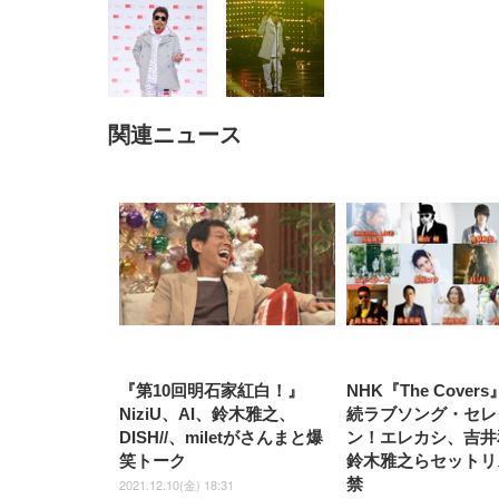
関連ニュース
EIZO ビジネス向けプレミア
EIZO ビジネス向けプレミア
【純
[EdoErgo] オフィスチェア 椅
Amazonベーシック ペットシ
SIHOO B100 オフィスチェア
Amazonベーシック ペットシ
ムモニター | FlexScan
ムモニター | FlexScan
ニタ
子 テレワーク 疲れない 跳ね
ーツ 薄型 レギュラー 1回使い
／デスクチェア メッシュチェ
ーツ 厚型 ワイド 42枚x2袋(84
EV3240X-WT | 31.5型4K
EV2740X-WT | 27.0型4K
ク付
上げ式アームレスト コンパク
捨て 無香料 ホワイト 300枚
ア 人間工学 疲れない ブラッ
枚) ホワイト(吸収面:ライトブ
UHD・USB Type-C・ホワイ
UHD・USB Type-C・ホワイ
ト 約105度ロッキング pc 事務
￥105,595
￥109,572
ク
ルー)
￥4
ト
ト
￥5,699
￥3,373
￥27,999
￥3,234
椅子 360度回転 座面昇降 強化
ナイロン樹脂ベース 通気性メ
ッシュ 在宅ワーク H-
WY01(黒網+黒枠+黒足)
『第10回明石家紅白！』
NHK『The Cover
NiziU、AI、鈴木雅之、
続ラブソング・セレ
DISH//、miletがさんまと爆
ン！エレカシ、吉井
笑トーク
鈴木雅之らセットリ
禁
2021.12.10(金) 18:31