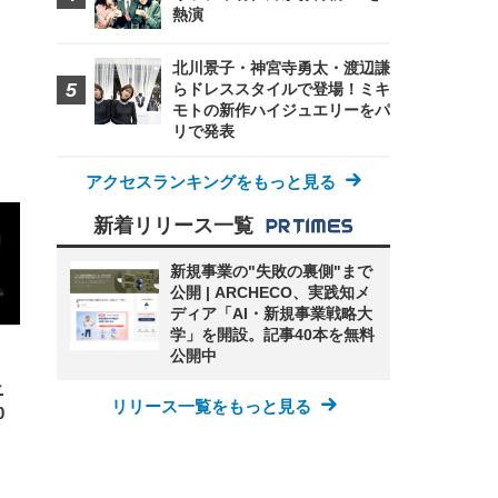
熱演
北川景子・神宮寺勇太・渡辺謙
らドレススタイルで登場！ミキ
モトの新作ハイジュエリーをパ
リで発表
FHD】
ェ
ット
 メ
アクセスランキングをもっと見る
レギ
 ゲ
ーサ
ンチ
 ガ
新着リリース一覧
 (3
回
ー)
ンパ
高さ
新規事業の"失敗の裏側"まで
 在
公開 | ARCHECO、実践知メ
ディア「AI・新規事業戦略大
学」を開設。記事40本を無料
公開中
ニ
リリース一覧をもっと見る
0