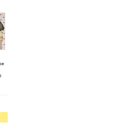
ce
』
の