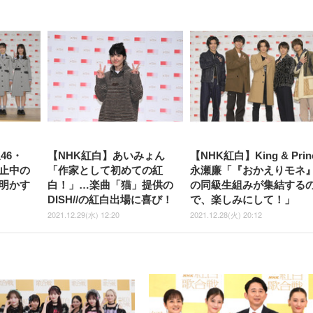
46・
【NHK紅白】あいみょん
【NHK紅白】King & Prin
止中の
「作家として初めての紅
永瀬廉「『おかえりモネ
明かす
白！」…楽曲「猫」提供の
の同級生組みが集結する
DISH//の紅白出場に喜び！
で、楽しみにして！」
2021.12.29(水) 12:20
2021.12.28(火) 20:12