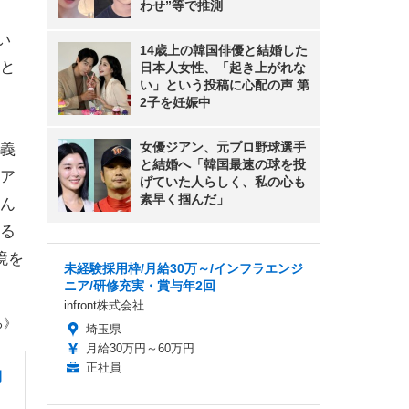
わせ”等で推測
い
14歳上の韓国俳優と結婚した
と
日本人女性、「起き上がれな
い」という投稿に心配の声 第
2子を妊娠中
女優ジアン、元プロ野球選手
義
と結婚へ「韓国最速の球を投
ア
げていた人らしく、私の心も
素早く掴んだ」
ん
る
境を
未経験採用枠/月給30万～/インフラエンジ
ニア/研修充実・賞与年2回
infront株式会社
ろ》
埼玉県
月給30万円～60万円
正社員
間