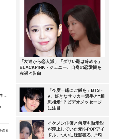
「友達から恋人派」「ダサい靴は冷める」
BLACKPINK・ジェニー、自身の恋愛観を
赤裸々告白
「今度一緒にご飯を」BTS・
【NHK紅白】三山ひろし、“けん玉チャレンジ”ギネス世界記録達成！129人連続で成功
V、好きなサッカー選手と“相
思相愛”？ビデオメッセージ
【NHK紅白】CANDY TUNE、「“倍倍！”で最高のパフォーマンスを届けたい」
に注目
【NHK紅白】有吉弘行、今田美桜らの『あんぱん』紅白特別編に感動！「泣きそうになった」
イケメン俳優と何度も熱愛説
が浮上していた元K-POPアイ
を送る
ドル、ついに沈黙破る…“匂