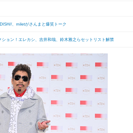
ISH//、miletがさんまと爆笑トーク
・セレクション！エレカシ、吉井和哉、鈴木雅之らセットリスト解禁