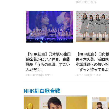
2021.1.9(土) 9:14
【NHK紅白】乃木坂46生田
【NHK紅白】日向坂
絵梨花がピアノ伴奏、齋藤
佐々木久美、活動休
飛鳥「うちの生田、すごい
小坂菜緒への想いを
んだぞ！」
「ずっと待ってるよ
2021.12.29(水) 12:22
2021.12.28(火) 16:05
NHK紅白歌合戦