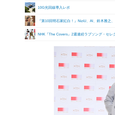
10G光回線導入レポ
『第10回明石家紅白！』NiziU、AI、鈴木雅之、D
NHK『The Covers』2週連続ラブソング