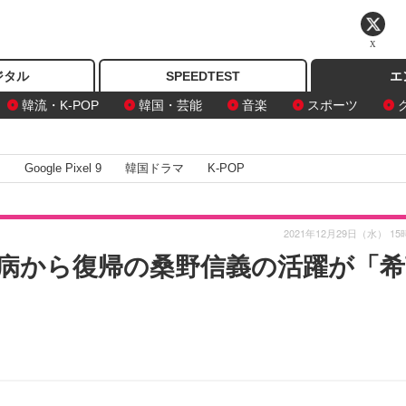
X
ジタル
SPEEDTEST
エ
韓流・K-POP
韓国・芸能
音楽
スポーツ
I
Google Pixel 9
韓国ドラマ
K-POP
2021年12月29日（水） 15
闘病から復帰の桑野信義の活躍が「希