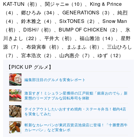
KAT-TUN（初）、関ジャニ∞（10）、King & Prince
（4）、郷ひろみ（34）、GENERATIONS（3）、純烈
（4）、鈴木雅之（4）、SixTONES（2）、Snow Man
（初）、DISH//（初）、BUMP OF CHICKEN（2）、氷
川きよし（22）、平井大（初）、福山雅治（14）、星野
源（7）、布袋寅泰（初）、まふまふ（初）、三山ひろし
（7）、宮本浩次（2）、山内惠介（7）、ゆず（12）
【PICK UP グルメ】
編集部注目のグルメを実食レポート
激旨すぎ！ミシュラン星獲得の江戸前鮨「銀座おのでら」新
業態のリーズナブルな回転寿司を体験
テイクアウトしたいおすすめ焼肉・ステーキ弁当！都内4店
を実食してみた
斬新なカレーパンが東武百貨店池袋店に登場！「十勝豊西牛
カレーパン」など実食レポ