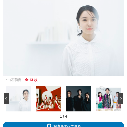
上白石萌音
全 13 枚
‹
1
/
4
写真をすべて見る