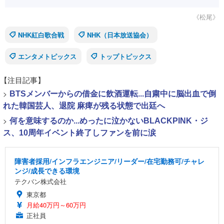
《松尾》
NHK紅白歌合戦
NHK（日本放送協会）
エンタメトピックス
トップトピックス
【注目記事】
>
BTSメンバーからの借金に飲酒運転...自粛中に脳出血で倒
れた韓国芸人、退院 麻痺が残る状態で出廷へ
>
何を意味するのか...めったに泣かないBLACKPINK・ジ
ス、10周年イベント終了しファンを前に涙
障害者採用/インフラエンジニア/リーダー/在宅勤務可/チャレ
ンジ/成長できる環境
テクバン株式会社
東京都
月給40万円～60万円
正社員