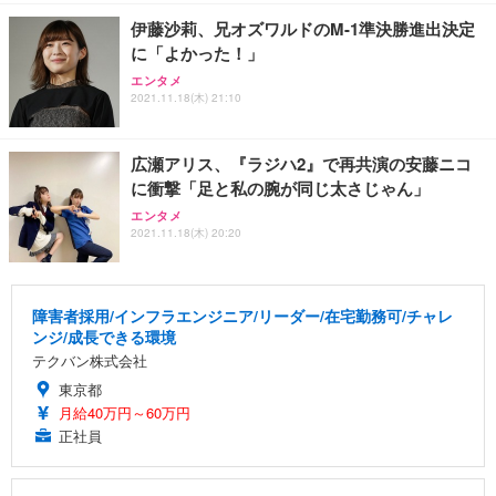
伊藤沙莉、兄オズワルドのM-1準決勝進出決定
に「よかった！」
エンタメ
2021.11.18(木) 21:10
広瀬アリス、『ラジハ2』で再共演の安藤ニコ
に衝撃「足と私の腕が同じ太さじゃん」
エンタメ
2021.11.18(木) 20:20
障害者採用/インフラエンジニア/リーダー/在宅勤務可/チャレ
ンジ/成長できる環境
テクバン株式会社
東京都
月給40万円～60万円
正社員