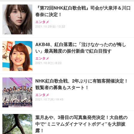
￥27,999
￥3,234
￥109,572
『第72回NHK紅白歌合戦』司会が大泉洋＆川口
春奈に決定！
Sezlife オフィスチェア デスクチェア 疲れない テレ
【純正品】27"ゲーミングモニター DualSense 充電
ネオ・ルーライフ ネオ・オムツ L 中型犬用 26枚入
エンタメ
ワーク チェア 強化バックレスト 30度ロッキング機
フック付き（CFI-ZDM1J）
り 単品
2021.10.29(金) 13:22
能 人間工学 椅子 腰サポート 90度跳ね上げ式アーム
レスト 3Dヘッドレスト ハンガー付き 高反発クッシ
￥49,979
￥1,800
￥7,680
ョン PCチェア 通気性メッシュ ゲーミング/勉強/事
AKB48、紅白落選に「泣けなかったのが悔し
務用 おしゃれ パソコンチェア (ブラック)
い」最高難度の振付新曲で紅白目指す
Sezlife オフィスチェア デスクチェア 疲れない テレ
【整備済み品】Dell E2724HS 27インチ 液晶モニタ
Smart Basic(スマートベーシック) 【Amazon.co.jp
エンタメ
ワーク チェア 強化バックレスト 30度ロッキング機
ー フルHD（1920×1080）VA 非光沢 HDMI/DisplayP
限定】 Smart Basic アイリスオーヤマ ペットシーツ
2021.10.9(土) 8:22
能 人間工学 椅子 腰サポート 90度跳ね上げ式アーム
ort/VGA スピーカー内蔵 高さ調整 スイベル VESA対
超厚型 お徳用 ワイド 100枚入 (x 1) (ケース販売)
レスト 3Dヘッドレスト ハンガー付き 高反発クッシ
応 ComfortView ビジネス向け
￥7,680
￥15,800
￥3,670
ョン PCチェア 通気性メッシュ ゲーミング/勉強/事
NHK紅白歌合戦、2年ぶりに有観客開催決定！
務用 おしゃれ パソコンチェア (ホワイト)
観覧者の募集もスタート！
ANDWINT オフィスチェア デスクチェア 肘なし メ
【MiniLED/24.5inch/280Hz/FHD】GRAPHT THE S
アイリスオーヤマ ペットシーツ 超厚型 お徳用 レギ
ッシュ 通気性 ランバーサポート付き 腰サポート ガ
HOOTER Gaming Monitor 24” Essential ゲーミン
エンタメ
ュラー 200枚入【Amazon.co.jp限定】
ス圧無段階昇降 360度回転 キャスター付き コンパク
グモニター QD 24.5インチ 1ms FHD 量子ドット 残
2021.10.7(木) 19:45
ト 幅52×奥行58.5×高さ84～96cm テレワーク 在宅
像低減 (3年保証 | 輝点保証 | 日本メーカー)
￥3,731
￥4,139
￥34,980
勤務 ブラック
葉月あや、3冊目の写真集発売決定！大自然の
中で“ミニマムダイナマイトボディ”を大胆披
露！