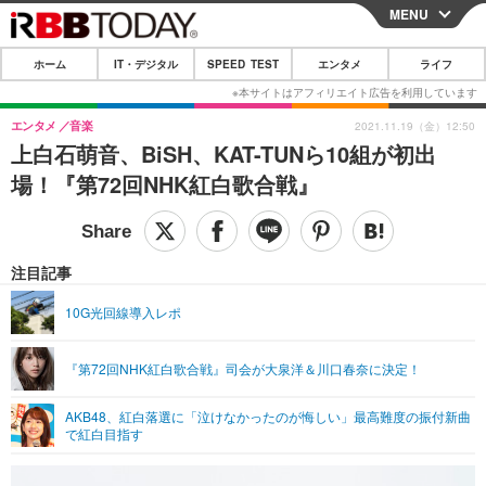
MENU
CLOSE
ホーム
IT・デジタル
SPEED TEST
エンタメ
ライフ
ホーム
IT・デジタル
エンタメ
音楽
2021.11.19（金）12:50
上白石萌音、BiSH、KAT-TUNら10組が初出
IT・デジタルTOP
スマートフォン
SPEED TEST
場！『第72回NHK紅白歌合戦』
ネタ
ガジェット・ツール
エンタメ
ショッピング
その他
エンタメTOP
映画・ドラマ
ライフ
注目記事
韓流・K-POP
韓国・芸能
ライフTOP
グルメ
リリース一覧
10G光回線導入レポ
音楽
スポーツ
ペット
ショッピング
プッシュ通知の停止方法
『第72回NHK紅白歌合戦』司会が大泉洋＆川口春奈に決定！
グラビア
ブログ
その他
AKB48、紅白落選に「泣けなかったのが悔しい」最高難度の振付新曲
ショッピング
その他
で紅白目指す