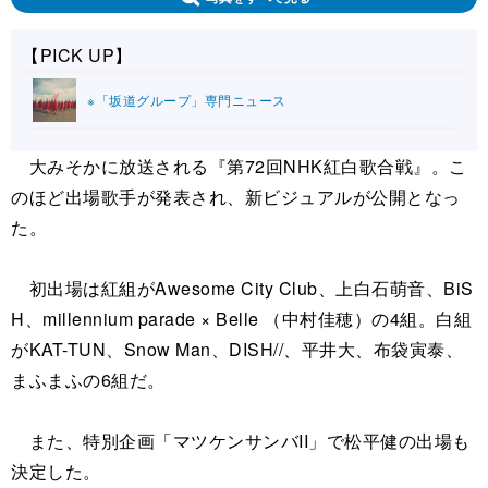
【PICK UP】
※「坂道グループ」専門ニュース
大みそかに放送される『第72回NHK紅白歌合戦』。こ
のほど出場歌手が発表され、新ビジュアルが公開となっ
た。
初出場は紅組がAwesome City Club、上白石萌音、BiS
H、millennium parade × Belle （中村佳穂）の4組。白組
がKAT-TUN、Snow Man、DISH//、平井大、布袋寅泰、
まふまふの6組だ。
また、特別企画「マツケンサンバII」で松平健の出場も
決定した。