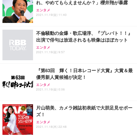
れ、やめてもらえませんか？」櫻井翔が暴露
エンタメ
2021.11.19(金) 11:40
不倫騒動の金爆・歌広場淳、『プレバト！！』
出演で俳句は放送されるも映像はほぼカット
エンタメ
2021.11.19(金) 9:57
『第63回 輝く！日本レコード大賞』大賞＆最
優秀新人賞候補が決定！
エンタメ
2021.11.19(金) 0:06
片山萌美、カメラ雑誌初表紙で大胆足見せポー
ズ！
エンタメ
2021.11.18(木) 22:48