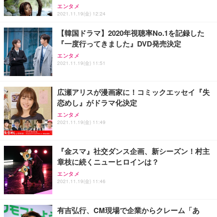
エンタメ
2021.11.19(金) 12:24
【韓国ドラマ】2020年視聴率No.1を記録した
『一度行ってきました』DVD発売決定
エンタメ
2021.11.19(金) 11:51
広瀬アリスが漫画家に！コミックエッセイ『失
恋めし』がドラマ化決定
エンタメ
2021.11.19(金) 11:49
『金スマ』社交ダンス企画、新シーズン！村主
章枝に続くニューヒロインは？
エンタメ
2021.11.19(金) 11:46
有吉弘行、CM現場で企業からクレーム「あ