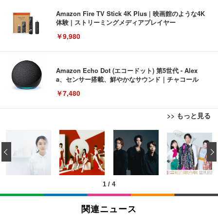
Amazon Fire TV Stick 4K Plus | 映画館のような4K
体験 | ストリーミングメディアプレイヤー
￥9,980
Amazon Echo Dot (エコードット) 第5世代 - Alex
a、センサー搭載、鮮やかなサウンド｜チャコール
￥7,480
>> もっと見る
[EdoErgo] オフィスチェア 椅子 テレワーク 疲れな
EIZO ビジネス向けプレミアムモニター | FlexScan
Amazonベーシック ペットシーツ 薄型 レギュラー 1
い 跳ね上げ式アームレスト コンパクト 約105度ロッ
EV3240X-WT | 31.5型4K UHD・USB Type-C・ホワ
‹
回使い捨て 無香料 ホワイト 300枚
キング pc 事務椅子 360度回転 座面昇降 強化ナイロ
イト
ン樹脂ベース 通気性メッシュ 在宅ワーク H-WY01
￥3,373
￥5,699
￥105,595
(黒網+黒枠+黒足)
1
/
4
EIZO ビジネス向けプレミアムモニター | FlexScan
SIHOO B100 オフィスチェア／デスクチェア メッシ
Amazonベーシック ペットシーツ 厚型 ワイド 42枚
EV2740X-WT | 27.0型4K UHD・USB Type-C・ホワ
ュチェア 人間工学 疲れない ブラック
x2袋(84枚) ホワイト(吸収面:ライトブルー)
関連ニュース
イト