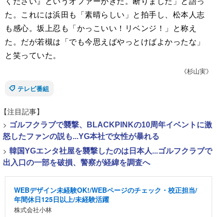
ください』というオファーがきた。断りました」と語っ
た。これには浜田も「素晴らしい」と拍手し、松本人志
も感心。坂上忍も「かっこいい！リベンジ！」と称え
た。だが若槻は「でも今思えばやっとけばよかったな」
と笑っていた。
《杉山実》
テレビ番組
【注目記事】
>
ゴルフクラブで襲撃、BLACKPINKの10周年イベントに激
怒したファンの説も...YG本社で女性が暴れる
>
韓国YGエンタ社屋を襲撃したのは日本人...ゴルフクラブで
出入口の一部を破損、警察が経緯を調査へ
WEBデザイン未経験OK!/WEBページのチェック・校正担当/
年間休日125日以上/未経験活躍
株式会社小林