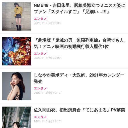
NMB48・吉田朱里、脚線美際立つミニスカ姿に
ファン「スタイルすご」「足細い…!!!」
エンタメ
2020.11.6(金) 22:33
『劇場版「鬼滅の刃」無限列車編』台湾でも人
気！アニメ映画の初動興行収入歴代1位
エンタメ
2020.11.6(金) 20:08
しなやか美ボディ・大政絢、2021年カレンダー
発売
エンタメ
2020.11.6(金) 19:17
佐久間由衣、初出演舞台『てにあまる』PV解禁
エンタメ
2020.11.6(金) 19:15