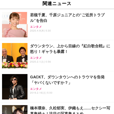
ュチェア 人間工学 疲れない ブラック
x2袋(84枚) ホワイト(吸収面:ライトブルー)
関連ニュース
イト
￥27,999
￥3,234
￥109,572
若槻千夏、千原ジュニアとの“ご近所トラブ
ル”を告白
Sezlife オフィスチェア デスクチェア 疲れない テレ
【純正品】27"ゲーミングモニター DualSense 充電
ネオ・ルーライフ ネオ・オムツ L 中型犬用 26枚入
エンタメ
ワーク チェア 強化バックレスト 30度ロッキング機
2020.4.9(木) 5:30
フック付き（CFI-ZDM1J）
り 単品
能 人間工学 椅子 腰サポート 90度跳ね上げ式アーム
レスト 3Dヘッドレスト ハンガー付き 高反発クッシ
￥49,979
￥1,800
￥7,680
ョン PCチェア 通気性メッシュ ゲーミング/勉強/事
ダウンタウン、上から目線の『紅白歌合戦』に
務用 おしゃれ パソコンチェア (ブラック)
怒り！ギャラも暴露！
Sezlife オフィスチェア デスクチェア 疲れない テレ
【整備済み品】Dell E2724HS 27インチ 液晶モニタ
Smart Basic(スマートベーシック) 【Amazon.co.jp
エンタメ
ワーク チェア 強化バックレスト 30度ロッキング機
ー フルHD（1920×1080）VA 非光沢 HDMI/DisplayP
限定】 Smart Basic アイリスオーヤマ ペットシーツ
2020.2.1(土) 0:56
能 人間工学 椅子 腰サポート 90度跳ね上げ式アーム
ort/VGA スピーカー内蔵 高さ調整 スイベル VESA対
超厚型 お徳用 ワイド 100枚入 (x 1) (ケース販売)
レスト 3Dヘッドレスト ハンガー付き 高反発クッシ
応 ComfortView ビジネス向け
￥7,680
￥15,800
￥3,670
ョン PCチェア 通気性メッシュ ゲーミング/勉強/事
GACKT、ダウンタウンへのトラウマを告発
務用 おしゃれ パソコンチェア (ホワイト)
「ヤバくないですか？」
ANDWINT オフィスチェア デスクチェア 肘なし メ
【MiniLED/24.5inch/280Hz/FHD】GRAPHT THE S
アイリスオーヤマ ペットシーツ 超厚型 お徳用 レギ
ッシュ 通気性 ランバーサポート付き 腰サポート ガ
HOOTER Gaming Monitor 24” Essential ゲーミン
エンタメ
ュラー 200枚入【Amazon.co.jp限定】
ス圧無段階昇降 360度回転 キャスター付き コンパク
グモニター QD 24.5インチ 1ms FHD 量子ドット 残
2019.2.16(土) 5:00
ト 幅52×奥行58.5×高さ84～96cm テレワーク 在宅
像低減 (3年保証 | 輝点保証 | 日本メーカー)
￥3,731
￥4,139
￥34,980
勤務 ブラック
橋本環奈、久松郁実、伊織もえ……セクシー写
真集続々！注目の写真集まとめ