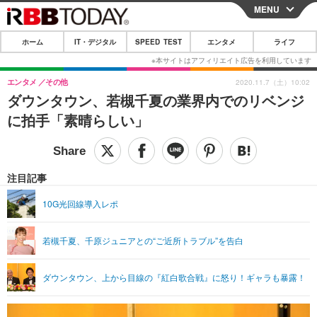
MENU
CLOSE
ホーム
IT・デジタル
SPEED TEST
エンタメ
ライフ
ホーム
IT・デジタル
エンタメ
その他
2020.11.7（土）10:02
ダウンタウン、若槻千夏の業界内でのリベンジ
IT・デジタルTOP
スマートフォン
SPEED TEST
に拍手「素晴らしい」
ネタ
ガジェット・ツール
エンタメ
ショッピング
その他
エンタメTOP
映画・ドラマ
ライフ
注目記事
韓流・K-POP
韓国・芸能
ライフTOP
グルメ
リリース一覧
10G光回線導入レポ
音楽
スポーツ
ペット
ショッピング
プッシュ通知の停止方法
若槻千夏、千原ジュニアとの“ご近所トラブル”を告白
グラビア
ブログ
その他
ショッピング
その他
ダウンタウン、上から目線の『紅白歌合戦』に怒り！ギャラも暴露！