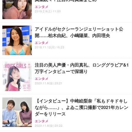
エンタメ
2019.2.9(土) 11:00
アイドルがセクシーランジェリーショット公
開……柏木由紀、小嶋陽菜、内田理央
エンタメ
2018.11.12(月) 16:23
注目の美人声優・内田真礼、ロンググラビア&1
万字インタビューで深堀り
エンタメ
2020.11.6(金) 23:21
【インタビュー】中崎絵梨奈「私もドキドキし
ながら……」、よゐこ濱口撮影で2021年カレン
ダーをリリース
エンタメ
2020.11.6(金) 20:22