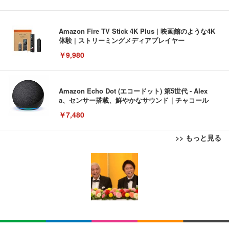
Amazon Fire TV Stick 4K Plus | 映画館のような4K
体験 | ストリーミングメディアプレイヤー
￥9,980
Amazon Echo Dot (エコードット) 第5世代 - Alex
a、センサー搭載、鮮やかなサウンド｜チャコール
￥7,480
>> もっと見る
[EdoErgo] オフィスチェア 椅子 テレワーク 疲れな
EIZO ビジネス向けプレミアムモニター | FlexScan
Amazonベーシック ペットシーツ 薄型 レギュラー 1
い 跳ね上げ式アームレスト コンパクト 約105度ロッ
EV3240X-WT | 31.5型4K UHD・USB Type-C・ホワ
回使い捨て 無香料 ホワイト 300枚
キング pc 事務椅子 360度回転 座面昇降 強化ナイロ
イト
ン樹脂ベース 通気性メッシュ 在宅ワーク H-WY01
￥3,373
￥5,699
￥105,595
(黒網+黒枠+黒足)
EIZO ビジネス向けプレミアムモニター | FlexScan
SIHOO B100 オフィスチェア／デスクチェア メッシ
Amazonベーシック ペットシーツ 厚型 ワイド 42枚
EV2740X-WT | 27.0型4K UHD・USB Type-C・ホワ