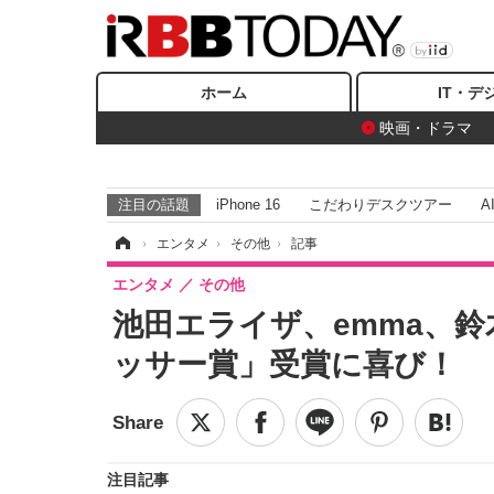
ホーム
IT・デ
映画・ドラマ
注目の話題
iPhone 16
こだわりデスクツアー
A
ホーム
›
エンタメ
›
その他
›
記事
エンタメ
その他
池田エライザ、emma、
ッサー賞」受賞に喜び！
注目記事