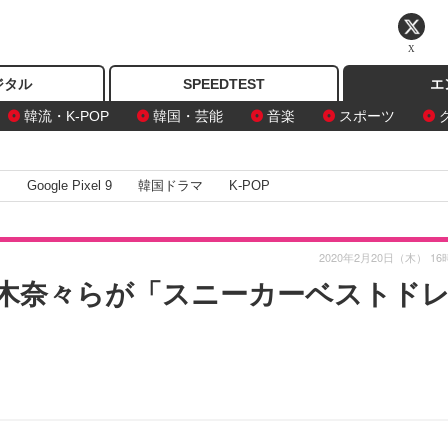
X
ジタル
SPEEDTEST
エ
韓流・K-POP
韓国・芸能
音楽
スポーツ
I
Google Pixel 9
韓国ドラマ
K-POP
2020年2月20日（木） 16
鈴木奈々らが「スニーカーベストド