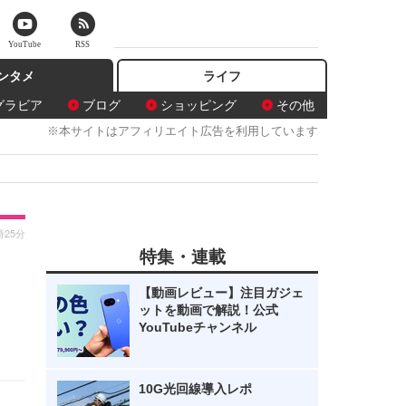
YouTube
RSS
ンタメ
ライフ
グラビア
ブログ
ショッピング
その他
※本サイトはアフィリエイト広告を利用しています
時25分
特集・連載
レ
【動画レビュー】注目ガジェ
ットを動画で解説！公式
YouTubeチャンネル
10G光回線導入レポ