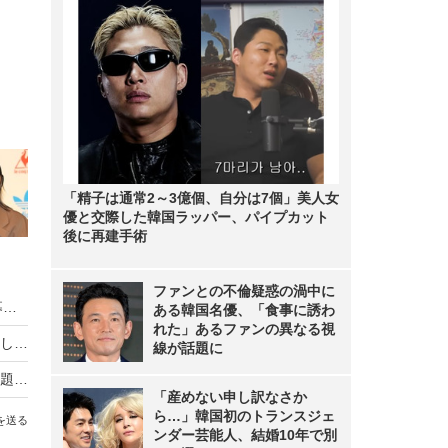
「精子は通常2～3億個、自分は7個」美人女
優と交際した韓国ラッパー、パイプカット
後に再建手術
ファンとの不倫疑惑の渦中に
HIKAKIN、熊本地震に2000万円を寄付 動画で募金方法を解説し支援を呼びかけ
ある韓国名優、「食事に誘わ
れた」あるファンの異なる視
羽生結弦自らポーズを提案し撮影！完全撮り下ろし2027年度版カレンダーが発売決定！
線が話題に
熊本地震の瞬間、手術室の緊迫ニュース映像が話題！「本当にすごい」「尊敬の念しかない」
「産めない申し訳なさか
ら…」韓国初のトランスジェ
を送る
ンダー芸能人、結婚10年で別