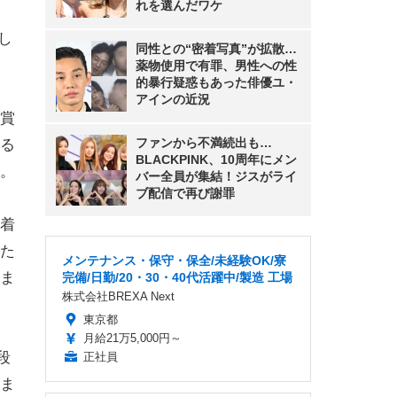
れを選んだワケ
し
同性との“密着写真”が拡散…
薬物使用で有罪、男性への性
的暴行疑惑もあった俳優ユ・
アインの近況
賞
ファンから不満続出も…
る
BLACKPINK、10周年にメン
。
バー全員が集結！ジスがライ
ブ配信で再び謝罪
着
た
メンテナンス・保守・保全/未経験OK/寮
ま
完備/日勤/20・30・40代活躍中/製造 工場
株式会社BREXA Next
東京都
月給21万5,000円～
段
正社員
ま