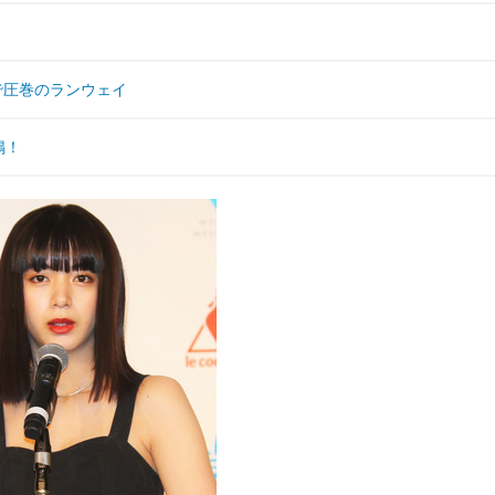
クで圧巻のランウェイ
鳴！