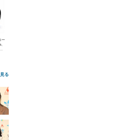
エコー
xa、
な
と見る
FHD】
ェ
ット
 メ
レギ