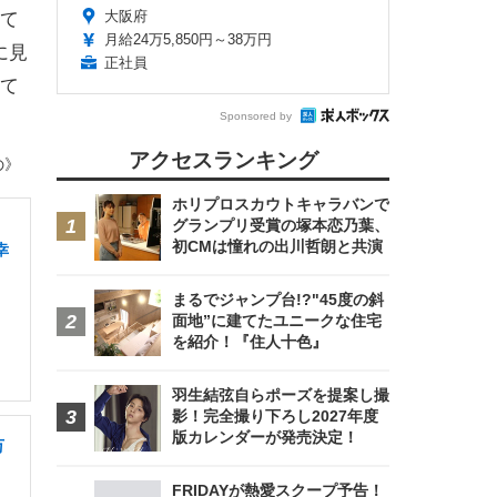
大阪府
て
月給24万5,850円～38万円
に見
正社員
て
Sponsored by
アクセスランキング
の》
ホリプロスカウトキャラバンで
グランプリ受賞の塚本恋乃葉、
初CMは憧れの出川哲朗と共演
幸
まるでジャンプ台!?"45度の斜
面地”に建てたユニークな住宅
を紹介！『住人十色』
羽生結弦自らポーズを提案し撮
影！完全撮り下ろし2027年度
版カレンダーが発売決定！
万
FRIDAYが熱愛スクープ予告！