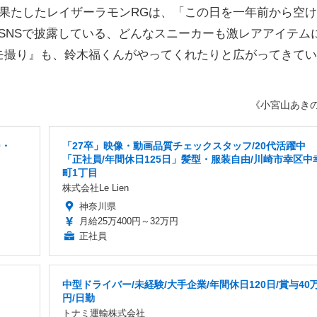
果たしたレイザーラモンRGは、「この日を一年前から空け
SNSで披露している、どんなスニーカーも激レアアイテム
モ撮り』も、鈴木福くんがやってくれたりと広がってきてい
《小宮山あき
0・
「27卒」映像・動画品質チェックスタッフ/20代活躍中
「正社員/年間休日125日」髪型・服装自由/川崎市幸区中
町1丁目
株式会社Le Lien
神奈川県
月給25万400円～32万円
正社員
中型ドライバー/未経験/大手企業/年間休日120日/賞与40
円/日勤
トナミ運輸株式会社