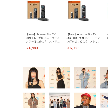
【New】Amazon Fire TV
【New】Amazon Fire TV
Stick HD | 手軽にストリーミ
Stick HD | 手軽にストリーミ
ングをはじめよう | ストリー
ングをはじめよう | ストリー
ミングメディアプレイヤー
ミングメディアプレイヤー
￥6,980
￥6,980
EIZO ビジネス向けプレミア
EIZO ビジネス向けプレミア
【純
[EdoErgo] オフィスチェア 椅
Amazonベーシック ペットシ
SIHOO B100 オフィスチェア
Amazonベーシック ペットシ
ムモニター | FlexScan
ムモニター | FlexScan
ニタ