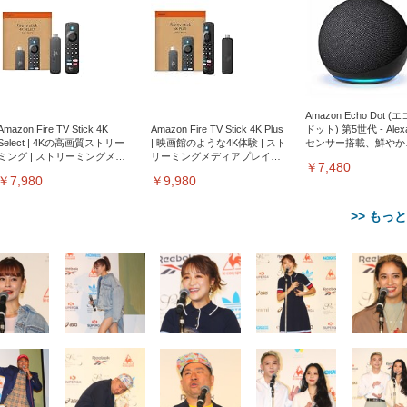
Amazon Echo Dot (
Amazon Fire TV Stick 4K
Amazon Fire TV Stick 4K Plus
ドット) 第5世代 - Ale
Select | 4Kの高画質ストリー
| 映画館のような4K体験 | スト
センサー搭載、鮮やか
ミング | ストリーミングメデ
リーミングメディアプレイヤ
サウンド｜チャコール
￥7,480
ィアプレイヤー
ー
￥7,980
￥9,980
>> もっ
【整備済み品】Dell
【MiniLED/24.5inch/280Hz/
正品】27"ゲーミングモ
ANDWINT オフィスチ
アイリスオーヤマ ペ
Sezlife オフィスチェア デスク
ネオ・ルーライフ ネオ・オム
E2724HS 27インチ 液晶モ
Sezlife オフィスチェア デスク
Smart Basic(スマートベーシ
GRAPHT THE SHOOTER
ー DualSense 充電フッ
ア デスクチェア 肘なし
シーツ 超厚型 お徳用 