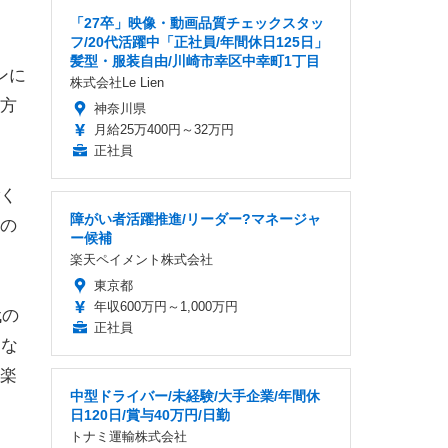
「27卒」映像・動画品質チェックスタッ
フ/20代活躍中「正社員/年間休日125日」
髪型・服装自由/川崎市幸区中幸町1丁目
ンに
株式会社Le Lien
方
神奈川県
月給25万400円～32万円
正社員
く
障がい者活躍推進/リーダー?マネージャ
の
ー候補
楽天ペイメント株式会社
東京都
年収600万円～1,000万円
代の
正社員
くな
楽
中型ドライバー/未経験/大手企業/年間休
日120日/賞与40万円/日勤
トナミ運輸株式会社