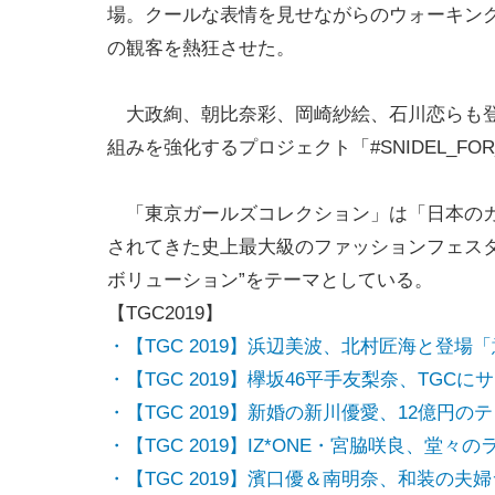
場。クールな表情を見せながらのウォーキン
の観客を熱狂させた。
大政絢、朝比奈彩、岡崎紗絵、石川恋らも登
組みを強化するプロジェクト「#SNIDEL_FOR_
「東京ガールズコレクション」は「日本のガー
されてきた史上最大級のファッションフェスタ
ボリューション”をテーマとしている。
【TGC2019】
・【TGC 2019】浜辺美波、北村匠海と登
・【TGC 2019】欅坂46平手友梨奈、TGC
・【TGC 2019】新婚の新川優愛、12億円の
・【TGC 2019】IZ*ONE・宮脇咲良、堂々
・【TGC 2019】濱口優＆南明奈、和装の