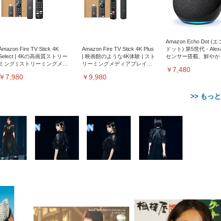
Amazon Echo Dot (
Amazon Fire TV Stick 4K
Amazon Fire TV Stick 4K Plus
ドット) 第5世代 - Ale
Select | 4Kの高画質ストリー
| 映画館のような4K体験 | スト
センサー搭載、鮮やか
ミング | ストリーミングメデ
リーミングメディアプレイヤ
サウンド｜チャコール
￥7,480
ィアプレイヤー
ー
￥7,980
￥9,980
>> もっ
【整備済み品】Dell
【MiniLED/24.5inch/280Hz/
正品】27"ゲーミングモ
ANDWINT オフィスチ
アイリスオーヤマ ペ
Sezlife オフィスチェア デスク
ネオ・ルーライフ ネオ・オム
E2724HS 27インチ 液晶モ
Sezlife オフィスチェア デスク
Smart Basic(スマートベーシ
GRAPHT THE SHOOTER
ー DualSense 充電フッ
ア デスクチェア 肘なし
シーツ 超厚型 お徳用 
チェア 疲れない テレワーク
ツ L 中型犬用 26枚入り 単品
ニター フル
チェア 疲れない テレワーク
ック) 【Amazon.co.jp限定】
Gaming Monitor 24” Essential
き（CFI-ZDM1J）
ッシュ 通気性 ランバ
ュラー 200枚入
チェア 強化バックレスト 30
HD（1920×1080）VA 非光
チェア 強化バックレスト 30度
Smart Basic アイリスオーヤマ
ーミングモニター QD 24.5イ
ポート付き 腰サポート
【Amazon.co.jp限定】
￥1,800
￥15,800
￥34,980
9,979
度ロッキング機能 人間工学 椅
沢 HDMI/DisplayPort/VGA
ロッキング機能 人間工学 椅子
ペットシーツ 超厚型 お徳用
￥4,139
￥3,731
1ms FHD 量子ドット 残像低減
ス圧無段階昇降 360度