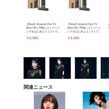
【New】Amazon Fire TV
【New】Amazon Fire TV
Stick HD | 手軽にストリーミ
Stick HD | 手軽にストリーミ
ングをはじめよう | ストリー
ングをはじめよう | ストリー
ミングメディアプレイヤー
ミングメディアプレイヤー
￥6,980
￥6,980
関連ニュース
EIZO ビジネス向けプレミア
EIZO ビジネス向けプレミア
【純
[EdoErgo] オフィスチェア 椅
Amazonベーシック ペットシ
SIHOO B100 オフィスチェア
Amazonベーシック ペットシ
ムモニター | FlexScan
ムモニター | FlexScan
ニタ
子 テレワーク 疲れない 跳ね
ーツ 薄型 レギュラー 1回使い
／デスクチェア メッシュチェ
ーツ 厚型 ワイド 42枚x2袋(84
EV3240X-WT | 31.5型4K
EV2740X-WT | 27.0型4K
ク付
上げ式アームレスト コンパク
捨て 無香料 ホワイト 300枚
ア 人間工学 疲れない ブラッ
枚) ホワイト(吸収面:ライトブ
UHD・USB Type-C・ホワイ
UHD・USB Type-C・ホワイ
ト 約105度ロッキング pc 事務
￥105,595
￥109,572
ク
ルー)
￥4
ト
ト