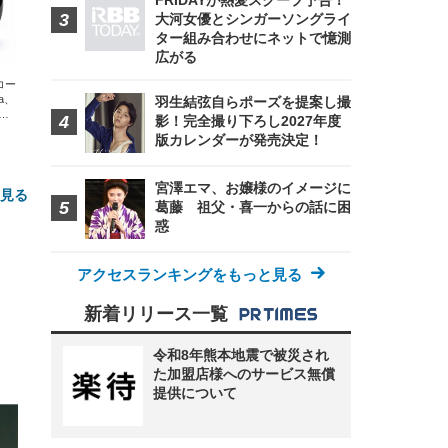
FRIDAYが熱愛スクープ予告！
大河女優とシンガーソングライ
ター組み合わせにネットで憶測
広がる
エコー
xa、
羽生結弦自らポーズを提案し撮
な
影！完全撮り下ろし2027年度
版カレンダーが発売決定！
宮澤エマ、お嬢様のイメージに
と見る
葛藤 祖父・喜一からの話に困
惑
アクセスランキングをもっと見る
新着リリース一覧
令和8年熊本地震で被災され
た加盟店様へのサービス無償
FHD】
ェ
ット
提供について
 メ
レギ
 ゲ
ーサ
ンチ
 ガ
 (3
回