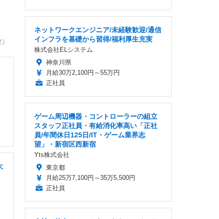
ネットワークエンジニア/未経験歓迎/通信
インフラを基礎から習得/福利厚生充実
豊》
株式会社ELシステム
神奈川県
月給30万2,100円～55万円
正社員
ゲーム周辺機器・コントローラーの組立
スタッフ正社員・有給消化率高い「正社
員/年間休日125日/IT・ゲーム業界志
望」・新宿区西新宿
Yts株式会社
大
東京都
月給25万7,100円～35万5,500円
正社員