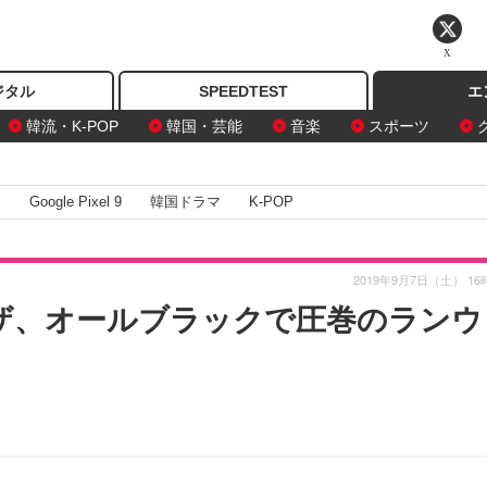
X
ジタル
SPEEDTEST
エ
韓流・K-POP
韓国・芸能
音楽
スポーツ
I
Google Pixel 9
韓国ドラマ
K-POP
2019年9月7日（土） 16
ライザ、オールブラックで圧巻のランウ