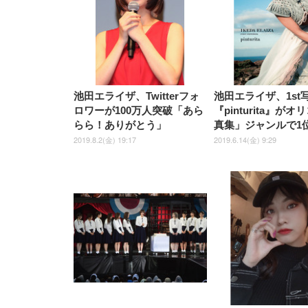
￥5,699
￥3,373
￥27,999
￥3,234
椅子 360度回転 座面昇降 強化
ナイロン樹脂ベース 通気性メ
ッシュ 在宅ワーク H-
WY01(黒網+黒枠+黒足)
池田エライザ、Twitterフォ
池田エライザ、1st
ロワーが100万人突破「あら
『pinturita』が
らら！ありがとう」
真集」ジャンルで1
2019.8.2(金) 19:17
2019.6.14(金) 9:29