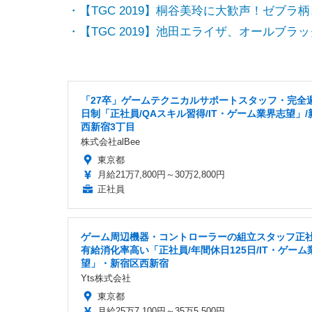
・【TGC 2019】桐谷美玲に大歓声！ゼブラ
・【TGC 2019】池田エライザ、オールブラ
「27卒」ゲームテクニカルサポートスタッフ・完全
日制「正社員/QAスキル習得/IT・ゲーム業界志望」/
西新宿3丁目
株式会社alBee
東京都
月給21万7,800円～30万2,800円
正社員
ゲーム周辺機器・コントローラーの組立スタッフ正
有給消化率高い「正社員/年間休日125日/IT・ゲーム
望」・新宿区西新宿
Yts株式会社
東京都
月給25万7,100円～35万5,500円