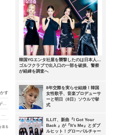
韓国YGエンタ社屋を襲撃したのは日本人…
ゴルフクラブで出入口の一部を破損、警察
が経緯を調査へ
8年交際を実らせ結婚！韓国
かす
女性歌手、音楽プロデューサ
ーと明日（8日）ソウルで挙
池田エライザ×野田洋次郎のドラマ『舟を編む』がNHK総合で地上波放送決定！
式
池田エライザ、阿達慶の未来人役に「大納得！」 映画『リライト』メイキング＆インタビュー映像公開
ILLIT、新曲『I Got Your
Back 』が『It’s Me』とダブ
を送る
ルヒット！グローバルチャー