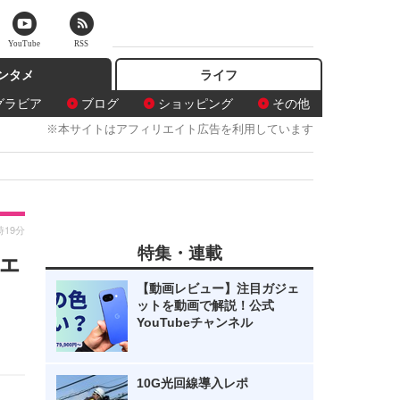
YouTube
RSS
ンタメ
ライフ
グラビア
ブログ
ショッピング
その他
※本サイトはアフィリエイト広告を利用しています
時19分
特集・連載
ェ
【動画レビュー】注目ガジェ
ットを動画で解説！公式
YouTubeチャンネル
10G光回線導入レポ