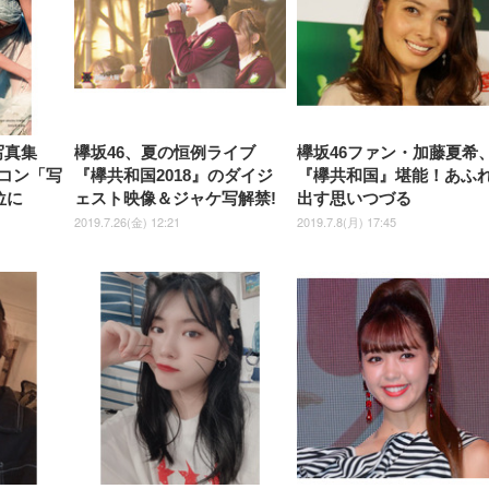
￥7,680
￥7,680
￥3,670
子 腰サポート 90度跳ね上げ
スピーカー内蔵 高さ調整 ス
腰サポート 90度跳ね上げ式ア
ワイド 100枚入 (x 1) (ケース
年保証 | 輝点保証 | 日本メーカ
転 キャスター付き コ
式アームレスト 3Dヘッドレス
イベル VESA対応
ームレスト 3Dヘッドレスト
販売)
クト 幅52×奥行58.5×
ト ハンガー付き 高反発クッシ
ComfortView ビジネス向け
ハンガー付き 高反発クッショ
84～96cm テレワーク
ョン PCチェア 通気性メッシ
ン PCチェア 通気性メッシュ
宅勤務 ブラック
ュ ゲーミング/勉強/事務用 お
ゲーミング/勉強/事務用 おし
しゃれ パソコンチェア (ブラ
ゃれ パソコンチェア (ホワイ
ック)
ト)
写真集
欅坂46、夏の恒例ライブ
欅坂46ファン・加藤夏希
オリコン「写
『欅共和国2018』のダイジ
『欅共和国』堪能！あふ
位に
ェスト映像＆ジャケ写解禁!
出す思いつづる
2019.7.26(金) 12:21
2019.7.8(月) 17:45