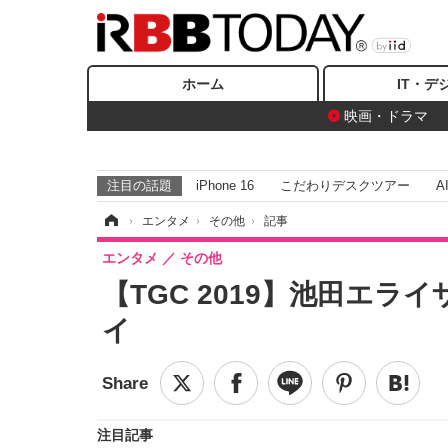
ホーム
IT・デ
映画・ドラマ
注目の話題
iPhone 16
こだわりデスクツアー
A
ホーム
›
エンタメ
›
その他
›
記事
エンタメ
その他
【TGC 2019】池田エ
イ
注目記事