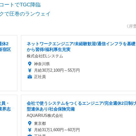
柄コートでTGC降臨
ックで圧巻のランウェイ
《岸
週休2
ネットワークエンジニア/未経験歓迎/通信インフラを基礎
新宿区
から習得/福利厚生充実
株式会社ELシステム
神奈川県
月給30万2,100円～55万円
正社員
社員・
会社で使うシステムをつくるエンジニア/完全週休2日制/
業界志
型連休あり/社会保険完備
AQUARIUS株式会社
東京都
月給31万1,600円～60万円