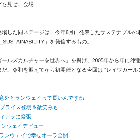
グを見せ、会場
場した同ステージは、今年8月に発表したサステナブルの
SUSTAINABILITY」を発信するもの。
ルズカルチャーを世界へ」を掲げ、2005年から年に2回
だ。令和を迎えてから初開催となる今回は “レイワガール
場「意外とランウェイって長いんですね」
にサプライズ登場＆微笑みも
ティアラに緊張
のランウェイデビュー
夫婦ランウェイで幸せオーラ全開