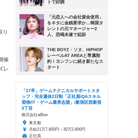
トで好調
「元恋人への会社資金使用」
をネタに金銭要求か…韓国タ
レントの元マネージャー2
取り
人、恐喝未遂で起訴
THE BOYZ・ソヌ、HIPHOP
レーベルAT AREAと専属契
開催
約！ヨンフンに続き新たなス
タート
ズレ
「27卒」ゲームテクニカルサポートスタ
ッフ・完全週休2日制「正社員/QAスキル
習得/IT・ゲーム業界志望」/新宿区西新宿
3丁目
株式会社alBee
東京都
月給21万7,800円～30万2,800円
正社員