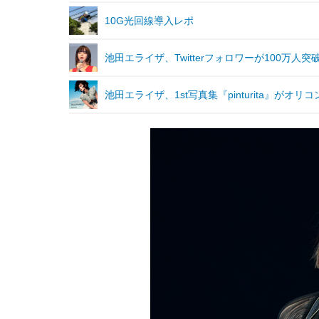
10G光回線導入レポ
池田エライザ、Twitterフォロワーが100万
池田エライザ、1st写真集『pinturita』がオ