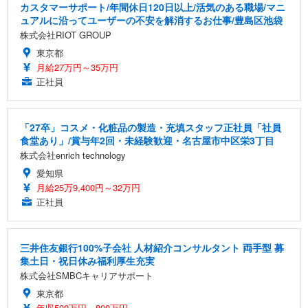
カスタマーサポート/年間休日120日以上/活気のある職場/マニ
ュアルに沿ってユーザーの不安を解消するお仕事/豊島区池袋
株式会社RIOT GROUP
東京都
月給27万円～35万円
正社員
「27卒」コスメ・化粧品の製造・充填スタッフ正社員「社員
食堂あり」/賞与年2回・未経験歓迎・名古屋市中区栄3丁目
株式会社enrich technology
愛知県
月給25万9,400円～32万円
正社員
三井住友銀行100%子会社 人材紹介コンサルタント 両手型 募
集土日・祝日休み福利厚生充実
株式会社SMBCキャリアサポート
東京都
年収500万円～800万円