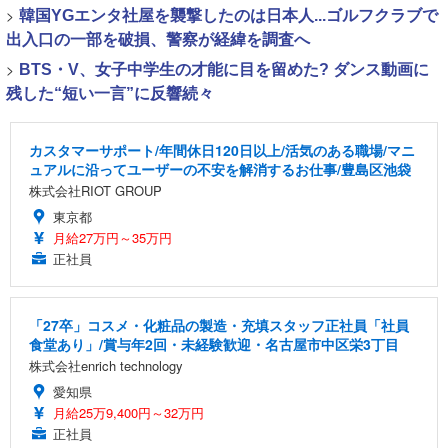
>
韓国YGエンタ社屋を襲撃したのは日本人...ゴルフクラブで
出入口の一部を破損、警察が経緯を調査へ
>
BTS・V、女子中学生の才能に目を留めた? ダンス動画に
残した“短い一言”に反響続々
カスタマーサポート/年間休日120日以上/活気のある職場/マニ
ュアルに沿ってユーザーの不安を解消するお仕事/豊島区池袋
株式会社RIOT GROUP
東京都
月給27万円～35万円
正社員
「27卒」コスメ・化粧品の製造・充填スタッフ正社員「社員
食堂あり」/賞与年2回・未経験歓迎・名古屋市中区栄3丁目
株式会社enrich technology
愛知県
月給25万9,400円～32万円
正社員