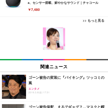
a、センサー搭載、鮮やかなサウンド｜チャコール
￥7,480
>> もっと見る
[EdoErgo] オフィスチェア 椅子 テレワーク 疲れな
EIZO ビジネス向けプレミアムモニター | FlexScan
Amazonベーシック ペットシーツ 薄型 レギュラー 1
い 跳ね上げ式アームレスト コンパクト 約105度ロッ
EV3240X-WT | 31.5型4K UHD・USB Type-C・ホワ
回使い捨て 無香料 ホワイト 300枚
キング pc 事務椅子 360度回転 座面昇降 強化ナイロ
イト
ン樹脂ベース 通気性メッシュ 在宅ワーク H-WY01
￥3,373
￥5,699
￥105,595
(黒網+黒枠+黒足)
EIZO ビジネス向けプレミアムモニター | FlexScan
SIHOO B100 オフィスチェア／デスクチェア メッシ
Amazonベーシック ペットシーツ 厚型 ワイド 42枚
EV2740X-WT | 27.0型4K UHD・USB Type-C・ホワ
ュチェア 人間工学 疲れない ブラック
x2袋(84枚) ホワイト(吸収面:ライトブルー)
関連ニュース
イト
￥27,999
￥3,234
￥109,572
ゴーン被告の変装に『バイキング』ツッコミの
嵐
Sezlife オフィスチェア デスクチェア 疲れない テレ
【純正品】27"ゲーミングモニター DualSense 充電
ネオ・ルーライフ ネオ・オムツ L 中型犬用 26枚入
エンタメ
ワーク チェア 強化バックレスト 30度ロッキング機
2019.3.8(金) 17:51
フック付き（CFI-ZDM1J）
り 単品
能 人間工学 椅子 腰サポート 90度跳ね上げ式アーム
レスト 3Dヘッドレスト ハンガー付き 高反発クッシ
￥49,979
￥1,800
￥7,680
ョン PCチェア 通気性メッシュ ゲーミング/勉強/事
ゴーン被告保釈、まるでギャグ？…マスクと帽