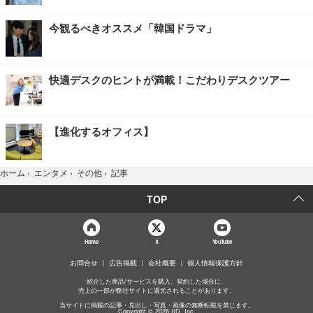
今観るべきオススメ「韓国ドラマ」
快適デスクのヒントが満載！こだわりデスクツアー
【進化するオフィス】
記事
ホーム
›
エンタメ
›
その他
›
TOP
Home
X
YouTube
お問合せ
広告掲載
会社概要
個人情報保護方針
紹介した商品/サービスを購入、契約した場合に、
売上の一部が弊社サイトに還元されることがあります。
当サイトに掲載の記事・見出し・写真・画像の無断転載を禁じます。
Copyright © 2026 IID, Inc.