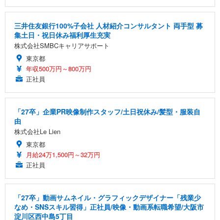
三井住友銀行100%子会社 人材紹介コンサルタント 両手型 募
集土日・祝日休み福利厚生充実
株式会社SMBCキャリアサポート
東京都
年収500万円～800万円
正社員
「27卒」企業PR映像制作スタッフ/土日祝休み/髪型・服装自
由
株式会社Le Lien
東京都
月給24万1,500円～32万円
正社員
「27卒」動画サムネイル・グラフィックデザイナー「残業少
なめ・SNSスキル習得」正社員/映像・動画系転職希望/大阪市
淀川区西中島5丁目