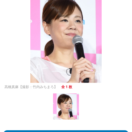
高橋真麻【撮影：竹内みちまろ】
全 1 枚