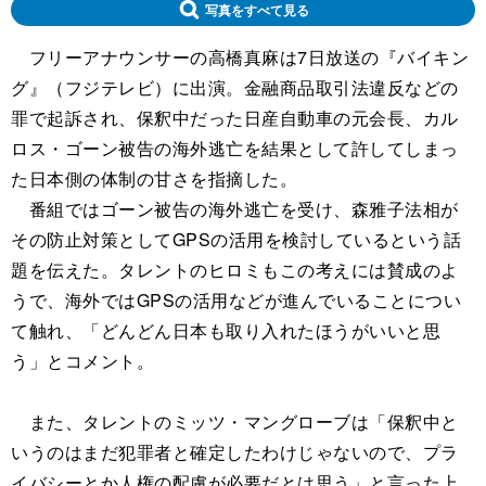
写真をすべて見る
フリーアナウンサーの高橋真麻は7日放送の『バイキン
グ』（フジテレビ）に出演。金融商品取引法違反などの
罪で起訴され、保釈中だった日産自動車の元会長、カル
ロス・ゴーン被告の海外逃亡を結果として許してしまっ
た日本側の体制の甘さを指摘した。
番組ではゴーン被告の海外逃亡を受け、森雅子法相が
その防止対策としてGPSの活用を検討しているという話
題を伝えた。タレントのヒロミもこの考えには賛成のよ
うで、海外ではGPSの活用などが進んでいることについ
て触れ、「どんどん日本も取り入れたほうがいいと思
う」とコメント。
また、タレントのミッツ・マングローブは「保釈中と
いうのはまだ犯罪者と確定したわけじゃないので、プラ
イバシーとか人権の配慮が必要だとは思う」と言った上