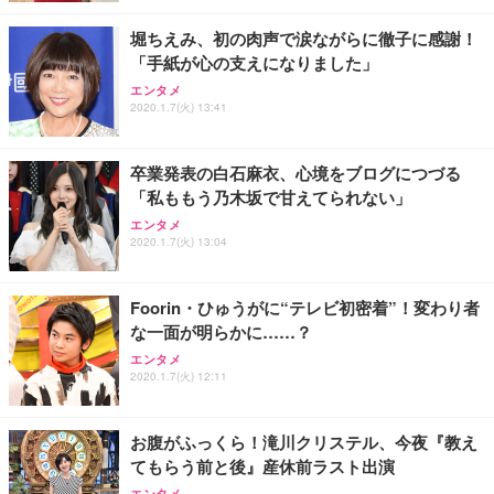
堀ちえみ、初の肉声で涙ながらに徹子に感謝！
「手紙が心の支えになりました」
エンタメ
2020.1.7(火) 13:41
卒業発表の白石麻衣、心境をブログにつづる
「私ももう乃木坂で甘えてられない」
エンタメ
2020.1.7(火) 13:04
Foorin・ひゅうがに“テレビ初密着”！変わり者
な一面が明らかに……？
エンタメ
2020.1.7(火) 12:11
お腹がふっくら！滝川クリステル、今夜『教え
てもらう前と後』産休前ラスト出演
エンタメ