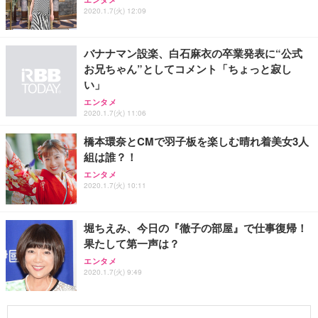
2020.1.7(火) 12:09
バナナマン設楽、白石麻衣の卒業発表に“公式
お兄ちゃん”としてコメント「ちょっと寂し
い」
エンタメ
2020.1.7(火) 11:06
橋本環奈とCMで羽子板を楽しむ晴れ着美女3人
組は誰？！
エンタメ
2020.1.7(火) 10:11
堀ちえみ、今日の『徹子の部屋』で仕事復帰！
果たして第一声は？
エンタメ
2020.1.7(火) 9:49