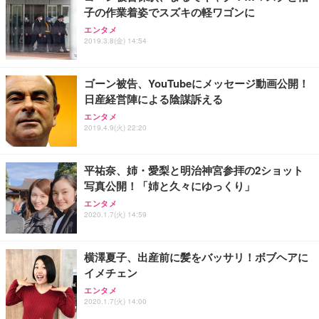
務用 おしゃれ パソコンチェア (ブラック)
子の作業着姿でスズキの軽ワゴンに
Sezlife オフィスチェア デスクチェア 疲れない テレ
【整備済み品】Dell E2724HS 27インチ 液晶モニタ
Smart Basic(スマートベーシック) 【Amazon.co.jp
エンタメ
ワーク チェア 強化バックレスト 30度ロッキング機
ー フルHD（1920×1080）VA 非光沢 HDMI/DisplayP
限定】 Smart Basic アイリスオーヤマ ペットシーツ
2019.3.8(金) 14:54
能 人間工学 椅子 腰サポート 90度跳ね上げ式アーム
ort/VGA スピーカー内蔵 高さ調整 スイベル VESA対
超厚型 お徳用 ワイド 100枚入 (x 1) (ケース販売)
レスト 3Dヘッドレスト ハンガー付き 高反発クッシ
応 ComfortView ビジネス向け
￥7,680
￥15,800
￥3,670
ョン PCチェア 通気性メッシュ ゲーミング/勉強/事
ゴーン被告、YouTubeにメッセージ動画公開！
務用 おしゃれ パソコンチェア (ホワイト)
日産経営陣による陰謀訴える
ANDWINT オフィスチェア デスクチェア 肘なし メ
【MiniLED/24.5inch/280Hz/FHD】GRAPHT THE S
アイリスオーヤマ ペットシーツ 超厚型 お徳用 レギ
ッシュ 通気性 ランバーサポート付き 腰サポート ガ
HOOTER Gaming Monitor 24” Essential ゲーミン
エンタメ
ュラー 200枚入【Amazon.co.jp限定】
ス圧無段階昇降 360度回転 キャスター付き コンパク
グモニター QD 24.5インチ 1ms FHD 量子ドット 残
2019.4.9(火) 22:20
ト 幅52×奥行58.5×高さ84～96cm テレワーク 在宅
像低減 (3年保証 | 輝点保証 | 日本メーカー)
￥3,731
￥4,139
￥34,980
勤務 ブラック
平祐奈、姉・愛梨と明治神宮参拝の2ショット
写真公開！「姉と久々にゆっくり」
エンタメ
2020.1.7(火) 14:59
横澤夏子、出産前に髪をバッサリ！ボブヘアに
イメチェン
エンタメ
2020.1.7(火) 14:00