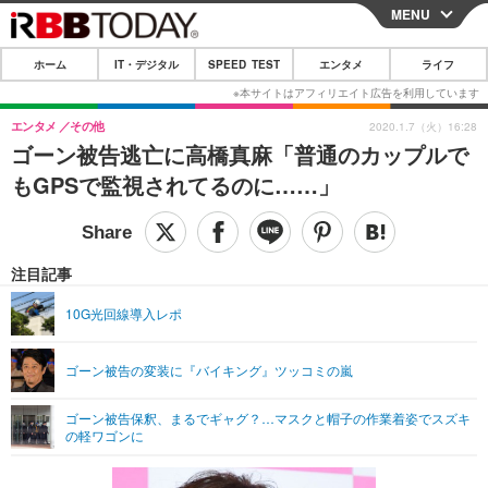
MENU
CLOSE
ホーム
IT・デジタル
SPEED TEST
エンタメ
ライフ
ホーム
IT・デジタル
エンタメ
その他
2020.1.7（火）16:28
ゴーン被告逃亡に高橋真麻「普通のカップルで
IT・デジタルTOP
スマートフォン
SPEED TEST
もGPSで監視されてるのに……」
ネタ
ガジェット・ツール
エンタメ
ショッピング
その他
エンタメTOP
映画・ドラマ
ライフ
注目記事
韓流・K-POP
韓国・芸能
ライフTOP
グルメ
リリース一覧
10G光回線導入レポ
音楽
スポーツ
ペット
ショッピング
プッシュ通知の停止方法
ゴーン被告の変装に『バイキング』ツッコミの嵐
グラビア
ブログ
その他
ゴーン被告保釈、まるでギャグ？…マスクと帽子の作業着姿でスズキ
ショッピング
その他
の軽ワゴンに