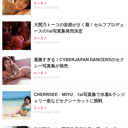
エンタメ
2019.9.18(水) 8:22
大間乃トーコの妄想がさく裂！セルフプロデュ
ースの1st写真集発売決定
エンタメ
2019.9.14(土) 13:41
過激すぎる！CYBERJAPAN DANCERSのセク
シー写真集が発売
エンタメ
2019.9.9(月) 10:49
CHERRSEE・MIYU、1st写真集で水着&ランジ
ェリー姿などセクシーカットに挑戦
エンタメ
2019.8.23(金) 14:30