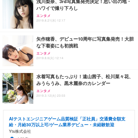
浅川梨奈、3rd写真集発売決定！思い出の地・
ハワイで撮り下ろし
エンタメ
2019.8.21(水) 12:17
矢作穂香、デビュー10周年に写真集発売！大胆
な下着姿にも初挑戦
エンタメ
2019.8.6(火) 12:14
水着写真もたっぷり！遠山茜子、松川菜々花、
みうらうみ、黒木麗奈のカレンダー
エンタメ
2019.3.12(火) 23:03
AIテストエンジニアゲーム品質検証「正社員」交通費全額支
給・月給30万以上可/ゲーム業界デビュー・未経験歓迎
Yts株式会社