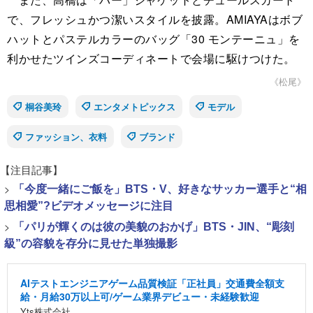
で、フレッシュかつ潔いスタイルを披露。AMIAYAはボブ
ハットとパステルカラーのバッグ「30 モンテーニュ」を
利かせたツインズコーディネートで会場に駆けつけた。
《松尾》
桐谷美玲
エンタメトピックス
モデル
ファッション、衣料
ブランド
【注目記事】
>
「今度一緒にご飯を」BTS・V、好きなサッカー選手と“相
思相愛”?ビデオメッセージに注目
>
「パリが輝くのは彼の美貌のおかげ」BTS・JIN、“彫刻
級”の容貌を存分に見せた単独撮影
AIテストエンジニアゲーム品質検証「正社員」交通費全額支
給・月給30万以上可/ゲーム業界デビュー・未経験歓迎
Yts株式会社