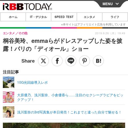
MENU
CLOSE
ホーム
IT・デジタル
SPEED TEST
エンタメ
ライフ
ホーム
IT・デジタル
エンタメ
その他
2019.9.26（木）19:49
桐谷美玲、emmaらがドレスアップした姿を披
IT・デジタルTOP
スマートフォン
SPEED TEST
露！パリの「ディオール」ショー
ネタ
ガジェット・ツール
エンタメ
ショッピング
その他
エンタメTOP
映画・ドラマ
ライフ
注目記事
韓流・K-POP
韓国・芸能
ライフTOP
グルメ
リリース一覧
10G光回線導入レポ
音楽
スポーツ
ペット
ショッピング
プッシュ通知の停止方法
大原優乃、浅川梨奈、小倉優香ら……注目のセクシーグラビアをピッ
クアップ！
グラビア
ブログ
その他
ショッピング
その他
浅川梨奈の3rd写真集が本日発売！これまでと違った自分で魅せる！