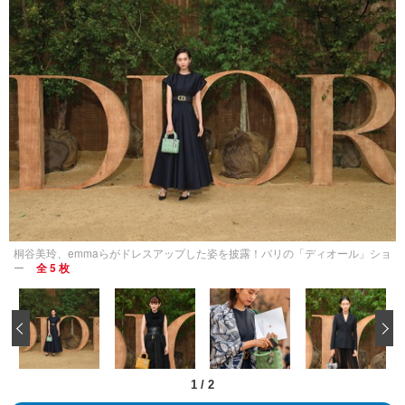
桐谷美玲、emmaらがドレスアップした姿を披露！パリの「ディオール」ショ
ー
全 5 枚
‹
1
/
2