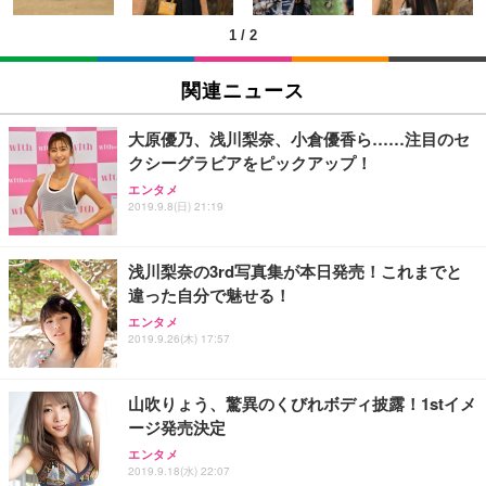
(黒網+黒枠+黒足)
1
/
2
EIZO ビジネス向けプレミアムモニター | FlexScan
SIHOO B100 オフィスチェア／デスクチェア メッシ
Amazonベーシック ペットシーツ 厚型 ワイド 42枚
EV2740X-WT | 27.0型4K UHD・USB Type-C・ホワ
ュチェア 人間工学 疲れない ブラック
x2袋(84枚) ホワイト(吸収面:ライトブルー)
関連ニュース
イト
￥27,999
￥3,234
￥109,572
大原優乃、浅川梨奈、小倉優香ら……注目のセ
クシーグラビアをピックアップ！
Sezlife オフィスチェア デスクチェア 疲れない テレ
【純正品】27"ゲーミングモニター DualSense 充電
ネオ・ルーライフ ネオ・オムツ L 中型犬用 26枚入
エンタメ
ワーク チェア 強化バックレスト 30度ロッキング機
フック付き（CFI-ZDM1J）
り 単品
2019.9.8(日) 21:19
能 人間工学 椅子 腰サポート 90度跳ね上げ式アーム
レスト 3Dヘッドレスト ハンガー付き 高反発クッシ
￥49,979
￥1,800
￥7,680
ョン PCチェア 通気性メッシュ ゲーミング/勉強/事
浅川梨奈の3rd写真集が本日発売！これまでと
務用 おしゃれ パソコンチェア (ブラック)
違った自分で魅せる！
Sezlife オフィスチェア デスクチェア 疲れない テレ
【整備済み品】Dell E2724HS 27インチ 液晶モニタ
Smart Basic(スマートベーシック) 【Amazon.co.jp
エンタメ
ワーク チェア 強化バックレスト 30度ロッキング機
ー フルHD（1920×1080）VA 非光沢 HDMI/DisplayP
限定】 Smart Basic アイリスオーヤマ ペットシーツ
2019.9.26(木) 17:57
能 人間工学 椅子 腰サポート 90度跳ね上げ式アーム
ort/VGA スピーカー内蔵 高さ調整 スイベル VESA対
超厚型 お徳用 ワイド 100枚入 (x 1) (ケース販売)
レスト 3Dヘッドレスト ハンガー付き 高反発クッシ
応 ComfortView ビジネス向け
￥7,680
￥15,800
￥3,670
ョン PCチェア 通気性メッシュ ゲーミング/勉強/事
山吹りょう、驚異のくびれボディ披露！1stイメ
務用 おしゃれ パソコンチェア (ホワイト)
ージ発売決定
ANDWINT オフィスチェア デスクチェア 肘なし メ
【MiniLED/24.5inch/280Hz/FHD】GRAPHT THE S
アイリスオーヤマ ペットシーツ 超厚型 お徳用 レギ
ッシュ 通気性 ランバーサポート付き 腰サポート ガ
HOOTER Gaming Monitor 24” Essential ゲーミン
エンタメ
ュラー 200枚入【Amazon.co.jp限定】
ス圧無段階昇降 360度回転 キャスター付き コンパク
グモニター QD 24.5インチ 1ms FHD 量子ドット 残
2019.9.18(水) 22:07