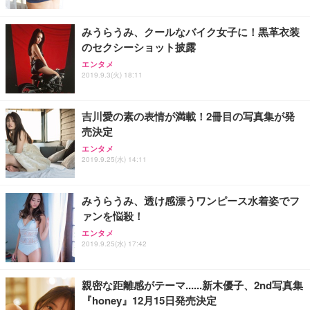
ト 幅52×奥行58.5×高さ84～96cm テレワーク 在宅
像低減 (3年保証 | 輝点保証 | 日本メーカー)
￥3,731
￥4,139
￥34,980
勤務 ブラック
みうらうみ、クールなバイク女子に！黒革衣装
のセクシーショット披露
エンタメ
2019.9.3(火) 18:11
吉川愛の素の表情が満載！2冊目の写真集が発
売決定
エンタメ
2019.9.25(水) 14:11
みうらうみ、透け感漂うワンピース水着姿でフ
ァンを悩殺！
エンタメ
2019.9.25(水) 17:42
親密な距離感がテーマ......新木優子、2nd写真集
『honey』12月15日発売決定