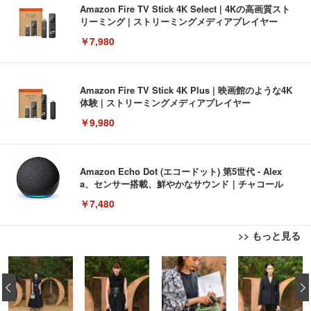
Amazon Fire TV Stick 4K Select | 4Kの高画質スト
リーミング | ストリーミングメディアプレイヤー
￥7,980
Amazon Fire TV Stick 4K Plus | 映画館のような4K
体験 | ストリーミングメディアプレイヤー
￥9,980
Amazon Echo Dot (エコードット) 第5世代 - Alex
a、センサー搭載、鮮やかなサウンド｜チャコール
￥7,480
>> もっと見る
[EdoErgo] オフィスチェア 椅子 テレワーク 疲れな
EIZO ビジネス向けプレミアムモニター | FlexScan
Amazonベーシック ペットシーツ 薄型 レギュラー 1
い 跳ね上げ式アームレスト コンパクト 約105度ロッ
EV3240X-WT | 31.5型4K UHD・USB Type-C・ホワ
‹
回使い捨て 無香料 ホワイト 300枚
キング pc 事務椅子 360度回転 座面昇降 強化ナイロ
イト
ン樹脂ベース 通気性メッシュ 在宅ワーク H-WY01
￥3,373
￥5,699
￥105,595