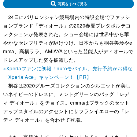
写真をすべて見る
24日にパリロンシャン競馬場内の特設会場でファッシ
ョンブランド「ディオール」の2020春夏プレタポルテコ
レクションが発表された。ショー会場には世界中から華
やかなセレブリティが駆けつけ、日本からも桐谷美玲やe
mma、高橋ララ、AMIAYAといった芸能人がディオールで
ドレスアップした姿を披露した。
※Xperiaファンに朗報！nuroモバイル、先行予約がお得な
「Xperia Ace」キャンペーン！【PR】
桐谷は2020グルーズコレクションのシルエットが美し
いネイビーのドレスに、ミントグリーンのバッグ「レデ
ィ ディオール」をチョイス。emmaはブラックのセット
アップスタイルのアクセントにサフランイエローの「レ
ディ ディオール」を合わせて登場。
また、高橋は「バー」ジャケットとチュールスカート