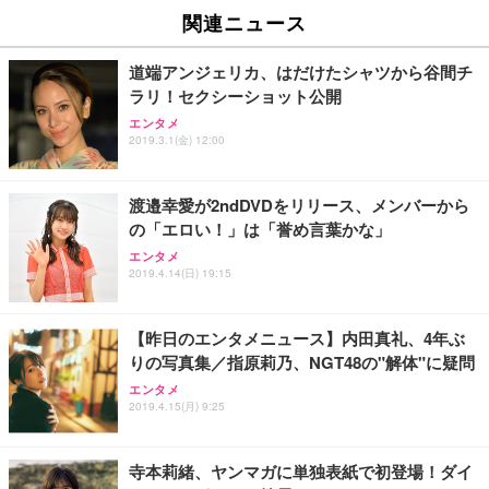
EV2740X-WT | 27.0型4K UHD・USB Type-C・ホワ
ュチェア 人間工学 疲れない ブラック
x2袋(84枚) ホワイト(吸収面:ライトブルー)
関連ニュース
イト
￥27,999
￥3,234
￥109,572
道端アンジェリカ、はだけたシャツから谷間チ
ラリ！セクシーショット公開
Sezlife オフィスチェア デスクチェア 疲れない テレ
【純正品】27"ゲーミングモニター DualSense 充電
ネオ・ルーライフ ネオ・オムツ L 中型犬用 26枚入
エンタメ
ワーク チェア 強化バックレスト 30度ロッキング機
フック付き（CFI-ZDM1J）
り 単品
2019.3.1(金) 12:00
能 人間工学 椅子 腰サポート 90度跳ね上げ式アーム
レスト 3Dヘッドレスト ハンガー付き 高反発クッシ
￥49,979
￥1,800
￥7,680
ョン PCチェア 通気性メッシュ ゲーミング/勉強/事
渡邉幸愛が2ndDVDをリリース、メンバーから
務用 おしゃれ パソコンチェア (ブラック)
の「エロい！」は「誉め言葉かな」
Sezlife オフィスチェア デスクチェア 疲れない テレ
【整備済み品】Dell E2724HS 27インチ 液晶モニタ
Smart Basic(スマートベーシック) 【Amazon.co.jp
エンタメ
ワーク チェア 強化バックレスト 30度ロッキング機
ー フルHD（1920×1080）VA 非光沢 HDMI/DisplayP
限定】 Smart Basic アイリスオーヤマ ペットシーツ
2019.4.14(日) 19:15
能 人間工学 椅子 腰サポート 90度跳ね上げ式アーム
ort/VGA スピーカー内蔵 高さ調整 スイベル VESA対
超厚型 お徳用 ワイド 100枚入 (x 1) (ケース販売)
レスト 3Dヘッドレスト ハンガー付き 高反発クッシ
応 ComfortView ビジネス向け
￥7,680
￥15,800
￥3,670
ョン PCチェア 通気性メッシュ ゲーミング/勉強/事
【昨日のエンタメニュース】内田真礼、4年ぶ
務用 おしゃれ パソコンチェア (ホワイト)
りの写真集／指原莉乃、NGT48の"解体"に疑問
ANDWINT オフィスチェア デスクチェア 肘なし メ
【MiniLED/24.5inch/280Hz/FHD】GRAPHT THE S
アイリスオーヤマ ペットシーツ 超厚型 お徳用 レギ
ッシュ 通気性 ランバーサポート付き 腰サポート ガ
HOOTER Gaming Monitor 24” Essential ゲーミン
エンタメ
ュラー 200枚入【Amazon.co.jp限定】
ス圧無段階昇降 360度回転 キャスター付き コンパク
グモニター QD 24.5インチ 1ms FHD 量子ドット 残
2019.4.15(月) 9:25
ト 幅52×奥行58.5×高さ84～96cm テレワーク 在宅
像低減 (3年保証 | 輝点保証 | 日本メーカー)
￥3,731
￥4,139
￥34,980
勤務 ブラック
寺本莉緒、ヤンマガに単独表紙で初登場！ダイ