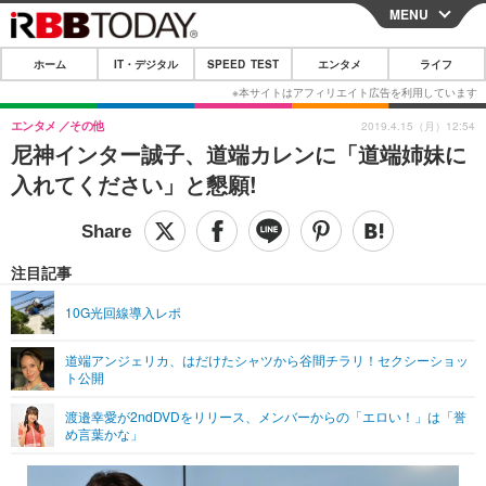
MENU
CLOSE
ホーム
IT・デジタル
SPEED TEST
エンタメ
ライフ
ホーム
IT・デジタル
エンタメ
その他
2019.4.15（月）12:54
尼神インター誠子、道端カレンに「道端姉妹に
IT・デジタルTOP
スマートフォン
SPEED TEST
入れてください」と懇願!
ネタ
ガジェット・ツール
エンタメ
ショッピング
その他
エンタメTOP
映画・ドラマ
ライフ
注目記事
韓流・K-POP
韓国・芸能
ライフTOP
グルメ
リリース一覧
10G光回線導入レポ
音楽
スポーツ
ペット
ショッピング
プッシュ通知の停止方法
道端アンジェリカ、はだけたシャツから谷間チラリ！セクシーショッ
ト公開
グラビア
ブログ
その他
渡邉幸愛が2ndDVDをリリース、メンバーからの「エロい！」は「誉
ショッピング
その他
め言葉かな」