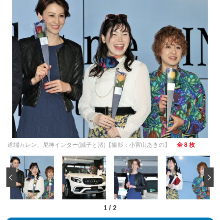
道端カレン、尼神インター(誠子と渚)【撮影：小宮山あきの】
全 8 枚
‹
1
/
2