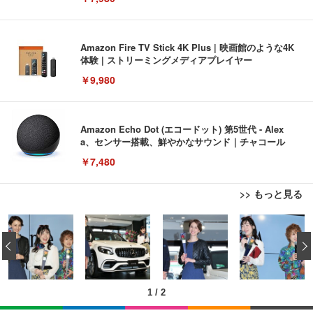
Amazon Fire TV Stick 4K Plus | 映画館のような4K
体験 | ストリーミングメディアプレイヤー
￥9,980
Amazon Echo Dot (エコードット) 第5世代 - Alex
a、センサー搭載、鮮やかなサウンド｜チャコール
￥7,480
>> もっと見る
[EdoErgo] オフィスチェア 椅子 テレワーク 疲れな
EIZO ビジネス向けプレミアムモニター | FlexScan
Amazonベーシック ペットシーツ 薄型 レギュラー 1
い 跳ね上げ式アームレスト コンパクト 約105度ロッ
EV3240X-WT | 31.5型4K UHD・USB Type-C・ホワ
‹
回使い捨て 無香料 ホワイト 300枚
キング pc 事務椅子 360度回転 座面昇降 強化ナイロ
イト
ン樹脂ベース 通気性メッシュ 在宅ワーク H-WY01
￥3,373
￥5,699
￥105,595
(黒網+黒枠+黒足)
1
/
2
EIZO ビジネス向けプレミアムモニター | FlexScan
SIHOO B100 オフィスチェア／デスクチェア メッシ
Amazonベーシック ペットシーツ 厚型 ワイド 42枚