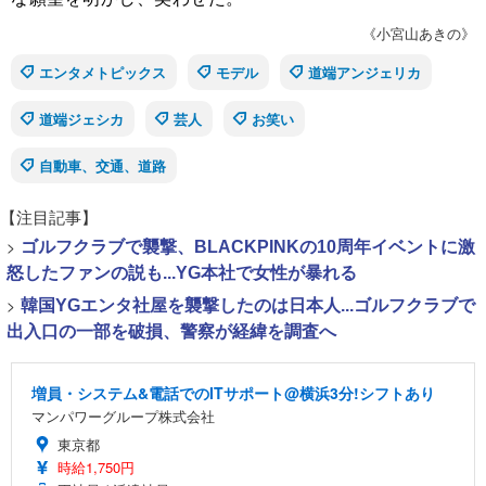
《小宮山あきの》
エンタメトピックス
モデル
道端アンジェリカ
道端ジェシカ
芸人
お笑い
自動車、交通、道路
【注目記事】
>
ゴルフクラブで襲撃、BLACKPINKの10周年イベントに激
怒したファンの説も...YG本社で女性が暴れる
>
韓国YGエンタ社屋を襲撃したのは日本人...ゴルフクラブで
出入口の一部を破損、警察が経緯を調査へ
増員・システム&電話でのITサポート@横浜3分!シフトあり
マンパワーグループ株式会社
東京都
時給1,750円