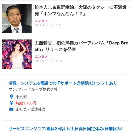
松本人志＆東野幸治、大阪のタクシーに不満爆
発「ホンマなんなん！？」
エンタメ
2019.4.14(日) 13:51
工藤静香、初の洋楽カバーアルバム『Deep Bre
ath』リリースを発表
エンタメ
2019.4.14(日) 11:05
増員・システム&電話でのITサポート@横浜3分!シフトあり
マンパワーグループ株式会社
東京都
時給1,750円
正社員 / 派遣社員
サービスエンジニア/週休2日以上/土日両日固定休み/日曜休み/