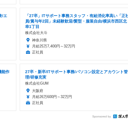
/エ
「27卒」ITサポート事務スタッフ・有給消化率高い「正
員/賞与年2回」未経験歓迎/髪型・服装自由/横浜市西区北
幸1丁目
株式会社大斗
神奈川県
月給25万7,400円～32万円
正社員
機能作
27卒・新卒/ITサポート事務/パソコン設定とアカウント管
理/研修充実
株式会社GUM
大阪府
月給26万600円～32万円
正社員
Sponsored by