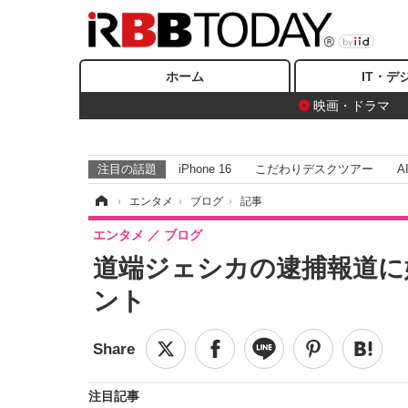
ホーム
IT・デ
映画・ドラマ
注目の話題
iPhone 16
こだわりデスクツアー
A
ホーム
›
エンタメ
›
ブログ
›
記事
エンタメ
ブログ
道端ジェシカの逮捕報道に
ント
注目記事