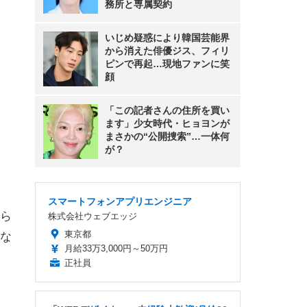
務所と専属契約
いじめ疑惑により韓国芸能界
から消えた俳優ジス、フィリ
ピンで再起…現地ファンに笑
顔
「この記者さんの住所を買い
ます」少女時代・ヒョヨンが
まさかの“公開捜索”…一体何
が？
スマートフォンアプリエンジニア
ら
株式会社ウェブエッジ
東京都
な
月給33万3,000円～50万円
正社員