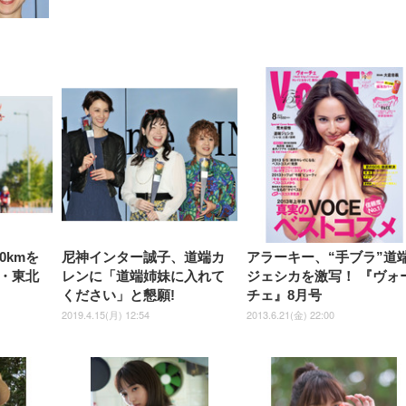
【整備済み品】Dell
【MiniLED/24.5inch/280Hz/
正品】27"ゲーミングモ
ANDWINT オフィスチ
アイリスオーヤマ ペ
Sezlife オフィスチェア デスク
ネオ・ルーライフ ネオ・オム
E2724HS 27インチ 液晶モ
Sezlife オフィスチェア デスク
Smart Basic(スマートベーシ
GRAPHT THE SHOOTER
ー DualSense 充電フッ
ア デスクチェア 肘なし
シーツ 超厚型 お徳用 
チェア 疲れない テレワーク
ツ L 中型犬用 26枚入り 単品
ニター フル
チェア 疲れない テレワーク
ック) 【Amazon.co.jp限定】
Gaming Monitor 24” Essential
き（CFI-ZDM1J）
ッシュ 通気性 ランバ
ュラー 200枚入
チェア 強化バックレスト 30
HD（1920×1080）VA 非光
チェア 強化バックレスト 30度
Smart Basic アイリスオーヤマ
ーミングモニター QD 24.5イ
ポート付き 腰サポート
【Amazon.co.jp限定】
￥1,800
￥15,800
￥34,980
9,979
度ロッキング機能 人間工学 椅
沢 HDMI/DisplayPort/VGA
ロッキング機能 人間工学 椅子
ペットシーツ 超厚型 お徳用
￥4,139
￥3,731
1ms FHD 量子ドット 残像低減
ス圧無段階昇降 360度
￥7,680
￥7,680
￥3,670
子 腰サポート 90度跳ね上げ
スピーカー内蔵 高さ調整 ス
腰サポート 90度跳ね上げ式ア
ワイド 100枚入 (x 1) (ケース
年保証 | 輝点保証 | 日本メーカ
転 キャスター付き コ
式アームレスト 3Dヘッドレス
イベル VESA対応
ームレスト 3Dヘッドレスト
販売)
クト 幅52×奥行58.5×
ト ハンガー付き 高反発クッシ
ComfortView ビジネス向け
ハンガー付き 高反発クッショ
84～96cm テレワーク
ョン PCチェア 通気性メッシ
ン PCチェア 通気性メッシュ
宅勤務 ブラック
ュ ゲーミング/勉強/事務用 お
ゲーミング/勉強/事務用 おし
しゃれ パソコンチェア (ブラ
ゃれ パソコンチェア (ホワイ
ック)
ト)
0kmを
尼神インター誠子、道端カ
アラーキー、“手ブラ”道
・東北
レンに「道端姉妹に入れて
ジェシカを激写！ 『ヴォ
ください」と懇願!
チェ』8月号
2019.4.15(月) 12:54
2013.6.21(金) 22:00