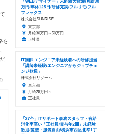
「WEBデザイナー」未経験大歓迎/月給30
万円/年休125日/研修充実/フルリモ/フル
フレックス
て
株式会社SUNRISE
東京都
月給30万円～50万円
正社員
絡を
、
だ
IT講師 エンジニア未経験者への研修担当
「講師未経験/エンジニアからジョブチェ
ンジ歓迎」
株式会社リゾーム
尾》
東京都
月給28万円～
/
正社員
「27卒」ITサポート事務スタッフ・有給
消化率高い「正社員/賞与年2回」未経験
歓迎/髪型・服装自由/横浜市西区北幸1丁