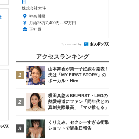
目
株式会社大斗
神奈川県
社
月給25万7,400円～32万円
正社員
Sponsored by
アクセスランキング
山本舞香が第一子妊娠を発表！
夫は「MY FIRST STORY」の
ボーカル・Hiro
横田真悠＆BE:FIRST・LEOの
熱愛報道にファン「同年代との
真剣交際最高」「マジ推せる」
くりえみ、セクシーすぎる衝撃
ショットで誕生日報告