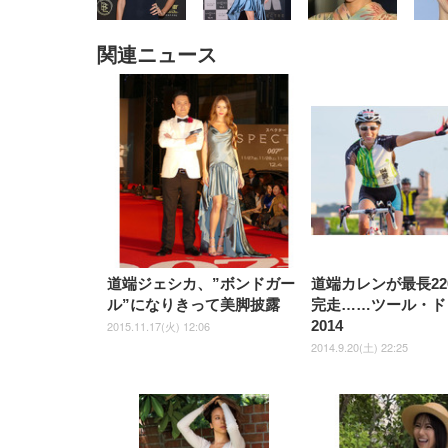
関連ニュース
EIZO ビジネス向けプレミア
EIZO ビジネス向けプレミア
【純
[EdoErgo] オフィスチェア 椅
Amazonベーシック ペットシ
SIHOO B100 オフィスチェア
Amazonベーシック ペットシ
ムモニター | FlexScan
ムモニター | FlexScan
ニタ
子 テレワーク 疲れない 跳ね
ーツ 薄型 レギュラー 1回使い
／デスクチェア メッシュチェ
ーツ 厚型 ワイド 42枚x2袋(84
EV3240X-WT | 31.5型4K
EV2740X-WT | 27.0型4K
ク付
上げ式アームレスト コンパク
捨て 無香料 ホワイト 300枚
ア 人間工学 疲れない ブラッ
枚) ホワイト(吸収面:ライトブ
UHD・USB Type-C・ホワイ
UHD・USB Type-C・ホワイ
ト 約105度ロッキング pc 事務
￥105,595
￥109,572
ク
ルー)
￥4
ト
ト
￥5,699
￥3,373
￥27,999
￥3,234
椅子 360度回転 座面昇降 強化
ナイロン樹脂ベース 通気性メ
ッシュ 在宅ワーク H-
WY01(黒網+黒枠+黒足)
道端ジェシカ、”ボンドガー
道端カレンが最長22
ル”になりきって美脚披露
完走……ツール・ド
2014
2015.11.17(火) 12:06
2014.9.20(土) 22:25