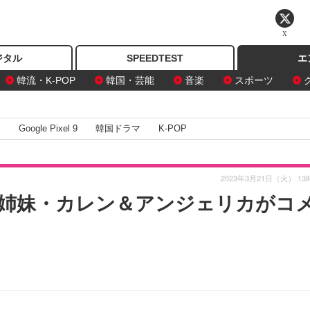
X
ジタル
SPEEDTEST
エ
韓流・K-POP
韓国・芸能
音楽
スポーツ
I
Google Pixel 9
韓国ドラマ
K-POP
2023年3月21日（火） 13
姉妹・カレン＆アンジェリカがコ