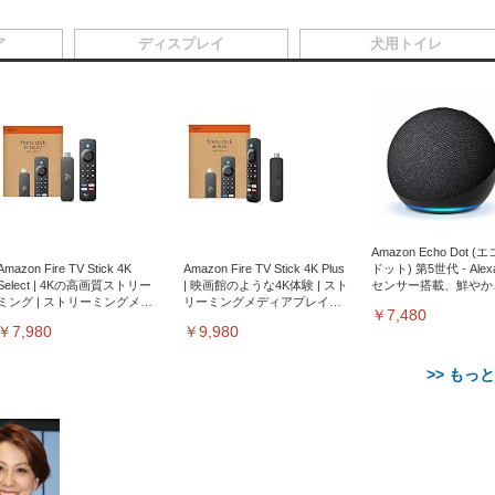
ア
ディスプレイ
犬用トイレ
Amazon Echo Dot (
Amazon Fire TV Stick 4K
Amazon Fire TV Stick 4K Plus
ドット) 第5世代 - Ale
Select | 4Kの高画質ストリー
| 映画館のような4K体験 | スト
センサー搭載、鮮やか
ミング | ストリーミングメデ
リーミングメディアプレイヤ
サウンド｜チャコール
￥7,480
ィアプレイヤー
ー
￥7,980
￥9,980
>> もっ