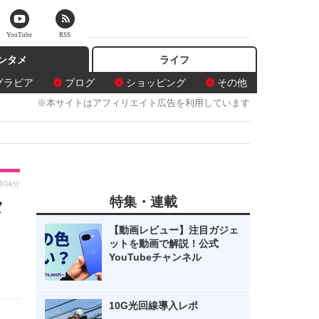
YouTube
RSS
ンタメ
ライフ
グラビア
ブログ
ショッピング
その他
※本サイトはアフィリエイト広告を利用しています
時04分
特集・連載
メ
【動画レビュー】注目ガジェ
ットを動画で解説！公式
YouTubeチャンネル
10G光回線導入レポ