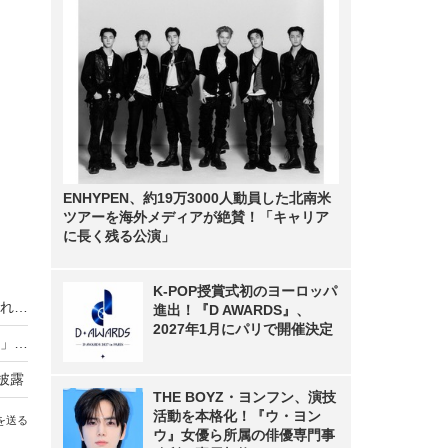
ENHYPEN、約19万3000人動員した北南米
ツアーを海外メディアが絶賛！「キャリア
に長く残る公演」
K-POP授賞式初のヨーロッパ
尼神インター誠子、道端カレンに「道端姉妹に入れてください」と懇願!
進出！『D AWARDS』、
2027年1月にパリで開催決定
道端ジェシカが黒ビキニ写真を公開！「セクシー」「パーフェクト」の声
披露
THE BOYZ・ヨンフン、演技
活動を本格化！『ウ・ヨン
を送る
ウ』女優ら所属の俳優専門事