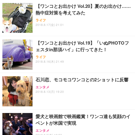
ョン PCチェア 通気性メッシュ ゲーミング/勉強/事
【ワンコとお出かけ Vol.20】夏のお出かけ……
務用 おしゃれ パソコンチェア (ブラック)
熱中症対策を考えてみた
Sezlife オフィスチェア デスクチェア 疲れない テレ
【整備済み品】Dell E2724HS 27インチ 液晶モニタ
Smart Basic(スマートベーシック) 【Amazon.co.jp
ライフ
ワーク チェア 強化バックレスト 30度ロッキング機
ー フルHD（1920×1080）VA 非光沢 HDMI/DisplayP
限定】 Smart Basic アイリスオーヤマ ペットシーツ
2018.8.17(金) 21:01
能 人間工学 椅子 腰サポート 90度跳ね上げ式アーム
ort/VGA スピーカー内蔵 高さ調整 スイベル VESA対
超厚型 お徳用 ワイド 100枚入 (x 1) (ケース販売)
レスト 3Dヘッドレスト ハンガー付き 高反発クッシ
応 ComfortView ビジネス向け
￥7,680
￥15,800
￥3,670
ョン PCチェア 通気性メッシュ ゲーミング/勉強/事
【ワンコとお出かけ Vol.19】「いぬPHOTOフ
務用 おしゃれ パソコンチェア (ホワイト)
ェスタin那須ハイ」に行ってきた！
ANDWINT オフィスチェア デスクチェア 肘なし メ
【MiniLED/24.5inch/280Hz/FHD】GRAPHT THE S
アイリスオーヤマ ペットシーツ 超厚型 お徳用 レギ
ッシュ 通気性 ランバーサポート付き 腰サポート ガ
HOOTER Gaming Monitor 24” Essential ゲーミン
ライフ
ュラー 200枚入【Amazon.co.jp限定】
ス圧無段階昇降 360度回転 キャスター付き コンパク
グモニター QD 24.5インチ 1ms FHD 量子ドット 残
2018.8.16(木) 21:49
ト 幅52×奥行58.5×高さ84～96cm テレワーク 在宅
像低減 (3年保証 | 輝点保証 | 日本メーカー)
￥3,731
￥4,139
￥34,980
勤務 ブラック
石川恋、モコモコワンコとの2ショットに反響
エンタメ
2018.8.13(月) 19:20
愛犬と映画館で映画鑑賞！ワンコ達も笑顔のイ
ベントが米国で実現
エンタメ
2018.8.9(木) 18:59