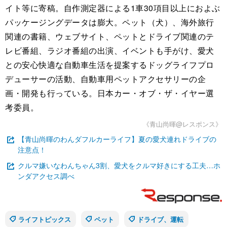
イト等に寄稿。自作測定器による1車30項目以上におよぶ
パッケージングデータは膨大。ペット（犬）、海外旅行
関連の書籍、ウェブサイト、ペットとドライブ関連のテ
レビ番組、ラジオ番組の出演、イベントも手がけ、愛犬
との安心快適な自動車生活を提案するドッグライフプロ
デューサーの活動、自動車用ペットアクセサリーの企
画・開発も行っている。日本カー・オブ・ザ・イヤー選
考委員。
《青山尚暉@レスポンス》
【青山尚暉のわんダフルカーライフ】夏の愛犬連れドライブの
注意点！
クルマ嫌いなわんちゃん3割、愛犬をクルマ好きにする工夫…ホ
ンダアクセス調べ
ライフトピックス
ペット
ドライブ、運転