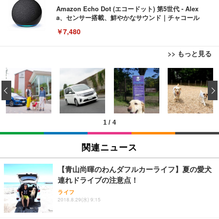
Amazon Echo Dot (エコードット) 第5世代 - Alex
a、センサー搭載、鮮やかなサウンド｜チャコール
￥7,480
>> もっと見る
[EdoErgo] オフィスチェア 椅子 テレワーク 疲れな
EIZO ビジネス向けプレミアムモニター | FlexScan
Amazonベーシック ペットシーツ 薄型 レギュラー 1
い 跳ね上げ式アームレスト コンパクト 約105度ロッ
EV3240X-WT | 31.5型4K UHD・USB Type-C・ホワ
‹
回使い捨て 無香料 ホワイト 300枚
キング pc 事務椅子 360度回転 座面昇降 強化ナイロ
イト
ン樹脂ベース 通気性メッシュ 在宅ワーク H-WY01
￥3,373
￥5,699
￥105,595
(黒網+黒枠+黒足)
1
/
4
EIZO ビジネス向けプレミアムモニター | FlexScan
SIHOO B100 オフィスチェア／デスクチェア メッシ
Amazonベーシック ペットシーツ 厚型 ワイド 42枚
EV2740X-WT | 27.0型4K UHD・USB Type-C・ホワ
ュチェア 人間工学 疲れない ブラック
x2袋(84枚) ホワイト(吸収面:ライトブルー)
関連ニュース
イト
￥27,999
￥3,234
￥109,572
【青山尚暉のわんダフルカーライフ】夏の愛犬
連れドライブの注意点！
Sezlife オフィスチェア デスクチェア 疲れない テレ
【純正品】27"ゲーミングモニター DualSense 充電
ネオ・ルーライフ ネオ・オムツ L 中型犬用 26枚入
ライフ
ワーク チェア 強化バックレスト 30度ロッキング機
2018.8.29(水) 9:15
フック付き（CFI-ZDM1J）
り 単品
能 人間工学 椅子 腰サポート 90度跳ね上げ式アーム
レスト 3Dヘッドレスト ハンガー付き 高反発クッシ
￥49,979
￥1,800
￥7,680