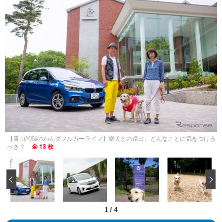
【青山尚暉のわんダフルカーライフ】愛犬との遠出、どんなことに気をつける
べき？
全 13 枚
‹
1
/
4