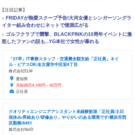
【注目記事】
>
FRIDAYが熱愛スクープ予告!大河女優とシンガーソングラ
イター組み合わせにネットで憶測広がる
>
ゴルフクラブで襲撃、BLACKPINKの10周年イベントに激
怒したファンの説も...YG本社で女性が暴れる
「27卒」IT事務スタッフ・交通費全額支給「正社員」ネイ
ル・ピアスOK/名古屋市中区栄4丁目
株式会社ELM
愛知県
月給26万4,100円～32万円
正社員
クオリティエンジニアアシスタント未経験歓迎「正社員/土日
祝休み/昇給あり/研修あり」やりがいのある環境です/横浜市西
区勤務/8451
株式会社NoID