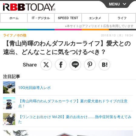
MENU
CLOSE
ホーム
IT・デジタル
SPEED TEST
エンタメ
ライフ
ホーム
IT・デジタル
ライフ
その他
2018.9.13（木）19:34
【青山尚暉のわんダフルカーライフ】愛犬との
IT・デジタルTOP
スマートフォン
SPEED TEST
遠出、どんなことに気をつけるべき？
ネタ
ガジェット・ツール
エンタメ
ショッピング
その他
エンタメTOP
映画・ドラマ
ライフ
注目記事
韓流・K-POP
韓国・芸能
ライフTOP
グルメ
リリース一覧
10G光回線導入レポ
音楽
スポーツ
ペット
ショッピング
プッシュ通知の停止方法
【青山尚暉のわんダフルカーライフ】夏の愛犬連れドライブの注意
点！
グラビア
ブログ
その他
【ワンコとお出かけ Vol.20】夏のお出かけ……熱中症対策を考えてみ
ショッピング
その他
た