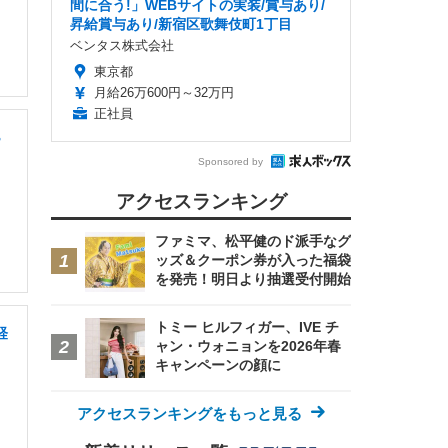
間に合う!」WEBサイトの実装/賞与あり/
昇給賞与あり/新宿区歌舞伎町1丁目
ベンタス株式会社
東京都
月給26万600円～32万円
正社員
B
Sponsored by
アクセスランキング
ファミマ、松平健のド派手なグ
ッズ＆クーポン券が入った福袋
を発売！明日より抽選受付開始
トミー ヒルフィガー、IVE チ
経
ャン・ウォニョンを2026年春
キャンペーンの顔に
アクセスランキングをもっと見る