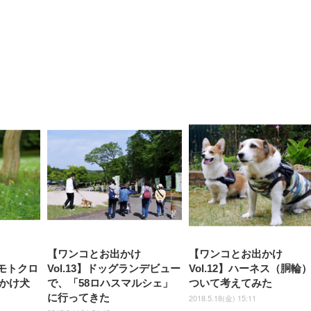
【整備済み品】Dell
【MiniLED/24.5inch/280Hz/
正品】27"ゲーミングモ
ANDWINT オフィスチ
アイリスオーヤマ ペ
Sezlife オフィスチェア デスク
ネオ・ルーライフ ネオ・オム
E2724HS 27インチ 液晶モ
Sezlife オフィスチェア デスク
Smart Basic(スマートベーシ
GRAPHT THE SHOOTER
ー DualSense 充電フッ
ア デスクチェア 肘なし
シーツ 超厚型 お徳用 
チェア 疲れない テレワーク
ツ L 中型犬用 26枚入り 単品
ニター フル
チェア 疲れない テレワーク
ック) 【Amazon.co.jp限定】
Gaming Monitor 24” Essential
き（CFI-ZDM1J）
ッシュ 通気性 ランバ
ュラー 200枚入
チェア 強化バックレスト 30
HD（1920×1080）VA 非光
チェア 強化バックレスト 30度
Smart Basic アイリスオーヤマ
ーミングモニター QD 24.5イ
ポート付き 腰サポート
【Amazon.co.jp限定】
￥1,800
￥15,800
￥34,980
9,979
度ロッキング機能 人間工学 椅
沢 HDMI/DisplayPort/VGA
ロッキング機能 人間工学 椅子
ペットシーツ 超厚型 お徳用
￥4,139
￥3,731
1ms FHD 量子ドット 残像低減
ス圧無段階昇降 360度
￥7,680
￥7,680
￥3,670
子 腰サポート 90度跳ね上げ
スピーカー内蔵 高さ調整 ス
腰サポート 90度跳ね上げ式ア
ワイド 100枚入 (x 1) (ケース
年保証 | 輝点保証 | 日本メーカ
転 キャスター付き コ
式アームレスト 3Dヘッドレス
イベル VESA対応
ームレスト 3Dヘッドレスト
販売)
クト 幅52×奥行58.5×
ト ハンガー付き 高反発クッシ
ComfortView ビジネス向け
ハンガー付き 高反発クッショ
84～96cm テレワーク
ョン PCチェア 通気性メッシ
ン PCチェア 通気性メッシュ
宅勤務 ブラック
ュ ゲーミング/勉強/事務用 お
ゲーミング/勉強/事務用 おし
しゃれ パソコンチェア (ブラ
ゃれ パソコンチェア (ホワイ
ック)
ト)
【ワンコとお出かけ
【ワンコとお出かけ
たモトクロ
Vol.13】ドッグランデビュー
Vol.12】ハーネス（胴輪
かけ犬
で、「58ロハスマルシェ」
ついて考えてみた
に行ってきた
2018.5.18(金) 15:11