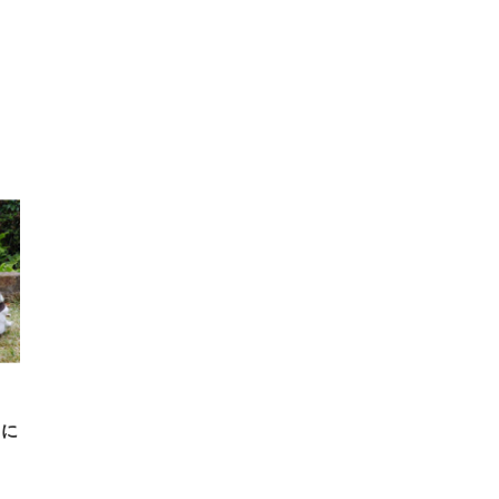
FHD】
ェ
ット
 メ
レギ
 ゲ
ーサ
ンチ
 ガ
 (3
回
ー)
ンパ
高さ
 在
）に