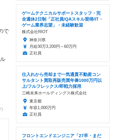
ゲームテクニカルサポートスタッフ・完
全週休2日制「正社員/QAスキル習得/IT・
ゲーム業界志望」・未経験歓迎
ので
株式会社RIOT
神奈川県
月給30万3,200円～60万円
正社員
ル
仕入れから売却まで一気通貫不動産コン
サルタント買取再販売買年俸1000万円以
上/フルフレックス/即戦力採用
三崎未来ホールディングス株式会社
東京都
年収1,000万円
Y》
正社員
フロントエンドエンジニア「27卒・まだ