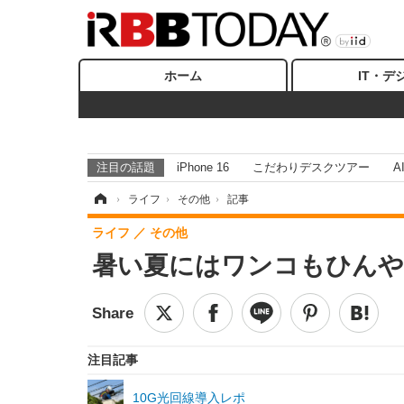
ホーム
IT・デ
注目の話題
iPhone 16
こだわりデスクツアー
A
ホーム
›
ライフ
›
その他
›
記事
ライフ
その他
暑い夏にはワンコもひんや
注目記事
10G光回線導入レポ