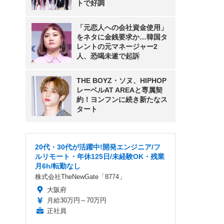
トで好調
「元恋人への会社資金使用」
をネタに金銭要求か…韓国タ
レントの元マネージャー2
人、恐喝未遂で起訴
THE BOYZ・ソヌ、HIPHOP
レーベルAT AREAと専属契
約！ヨンフンに続き新たなス
タート
20代・30代が活躍中!開発エンジニア/フ
ルリモート・年休125日/未経験OK・残業
月6h/転勤なし
株式会社TheNewGate「8774」
大阪府
月給30万円～70万円
正社員