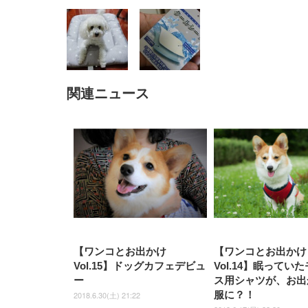
関連ニュース
EIZO ビジネス向けプレミア
EIZO ビジネス向けプレミア
【純
[EdoErgo] オフィスチェア 椅
Amazonベーシック ペットシ
SIHOO B100 オフィスチェア
Amazonベーシック ペットシ
ムモニター | FlexScan
ムモニター | FlexScan
ニタ
子 テレワーク 疲れない 跳ね
ーツ 薄型 レギュラー 1回使い
／デスクチェア メッシュチェ
ーツ 厚型 ワイド 42枚x2袋(84
EV3240X-WT | 31.5型4K
EV2740X-WT | 27.0型4K
ク付
上げ式アームレスト コンパク
捨て 無香料 ホワイト 300枚
ア 人間工学 疲れない ブラッ
枚) ホワイト(吸収面:ライトブ
UHD・USB Type-C・ホワイ
UHD・USB Type-C・ホワイ
ト 約105度ロッキング pc 事務
￥105,595
￥109,572
ク
ルー)
￥4
ト
ト
￥5,699
￥3,373
￥27,999
￥3,234
椅子 360度回転 座面昇降 強化
ナイロン樹脂ベース 通気性メ
ッシュ 在宅ワーク H-
WY01(黒網+黒枠+黒足)
【ワンコとお出かけ
【ワンコとお出かけ
Vol.15】ドッグカフェデビュ
Vol.14】眠ってい
ー
ス用シャツが、お出
服に？！
2018.6.30(土) 21:22