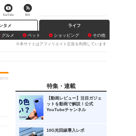
YouTube
RSS
ンタメ
ライフ
グルメ
ペット
ショッピング
その他
※本サイトはアフィリエイト広告を利用しています
時07分
特集・連載
【動画レビュー】注目ガジェ
ットを動画で解説！公式
YouTubeチャンネル
10G光回線導入レポ