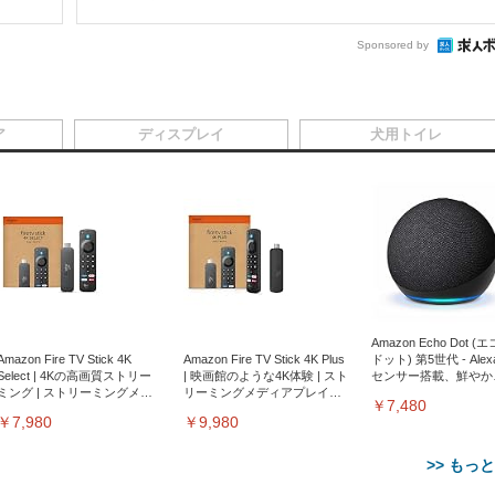
Sponsored by
ア
ディスプレイ
犬用トイレ
Amazon Echo Dot (
Amazon Fire TV Stick 4K
Amazon Fire TV Stick 4K Plus
ドット) 第5世代 - Ale
Select | 4Kの高画質ストリー
| 映画館のような4K体験 | スト
センサー搭載、鮮やか
ミング | ストリーミングメデ
リーミングメディアプレイヤ
サウンド｜チャコール
￥7,480
ィアプレイヤー
ー
￥7,980
￥9,980
>> もっ