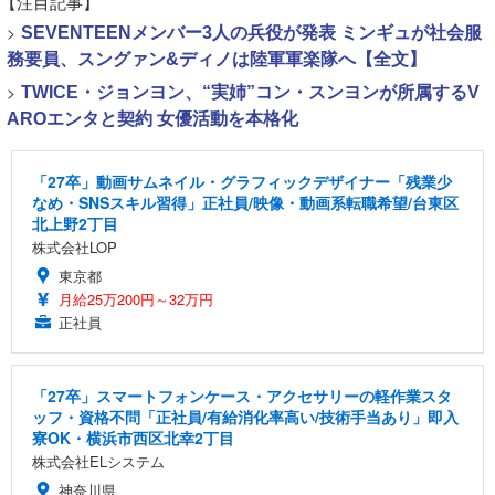
【注目記事】
>
SEVENTEENメンバー3人の兵役が発表 ミンギュが社会服
務要員、スングァン&ディノは陸軍軍楽隊へ【全文】
>
TWICE・ジョンヨン、“実姉”コン・スンヨンが所属するV
AROエンタと契約 女優活動を本格化
「27卒」動画サムネイル・グラフィックデザイナー「残業少
なめ・SNSスキル習得」正社員/映像・動画系転職希望/台東区
北上野2丁目
株式会社LOP
東京都
月給25万200円～32万円
正社員
「27卒」スマートフォンケース・アクセサリーの軽作業スタ
ッフ・資格不問「正社員/有給消化率高い/技術手当あり」即入
寮OK・横浜市西区北幸2丁目
株式会社ELシステム
神奈川県