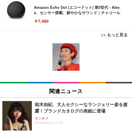
Amazon Echo Dot (エコードット) 第5世代 - Alex
a、センサー搭載、鮮やかなサウンド｜チャコール
￥7,480
>> もっと見る
[EdoErgo] オフィスチェア 椅子 テレワーク 疲れな
EIZO ビジネス向けプレミアムモニター | FlexScan
Amazonベーシック ペットシーツ 薄型 レギュラー 1
い 跳ね上げ式アームレスト コンパクト 約105度ロッ
EV3240X-WT | 31.5型4K UHD・USB Type-C・ホワ
回使い捨て 無香料 ホワイト 300枚
キング pc 事務椅子 360度回転 座面昇降 強化ナイロ
イト
ン樹脂ベース 通気性メッシュ 在宅ワーク H-WY01
￥3,373
￥5,699
￥105,595
(黒網+黒枠+黒足)
EIZO ビジネス向けプレミアムモニター | FlexScan
SIHOO B100 オフィスチェア／デスクチェア メッシ
Amazonベーシック ペットシーツ 厚型 ワイド 42枚
EV2740X-WT | 27.0型4K UHD・USB Type-C・ホワ
ュチェア 人間工学 疲れない ブラック
x2袋(84枚) ホワイト(吸収面:ライトブルー)
関連ニュース
イト
￥27,999
￥3,234
￥109,572
柏木由紀、大人セクシーなランジェリー姿を披
露！ブランドカタログの表紙に登場
Sezlife オフィスチェア デスクチェア 疲れない テレ
【純正品】27"ゲーミングモニター DualSense 充電
ネオ・ルーライフ ネオ・オムツ L 中型犬用 26枚入
エンタメ
ワーク チェア 強化バックレスト 30度ロッキング機
フック付き（CFI-ZDM1J）
り 単品
2018.8.25(土) 10:38
能 人間工学 椅子 腰サポート 90度跳ね上げ式アーム
レスト 3Dヘッドレスト ハンガー付き 高反発クッシ
￥49,979
￥1,800