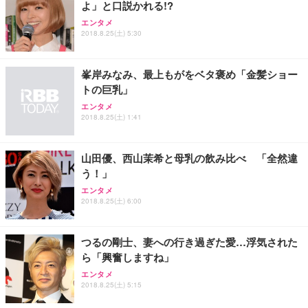
よ」と口説かれる!?
エンタメ
2018.8.25(土) 5:30
峯岸みなみ、最上もがをベタ褒め「金髪ショー
トの巨乳」
エンタメ
2018.8.25(土) 1:41
山田優、西山茉希と母乳の飲み比べ 「全然違
う！」
エンタメ
2018.8.25(土) 6:00
つるの剛士、妻への行き過ぎた愛…浮気された
ら「興奮しますね」
エンタメ
2018.8.25(土) 5:15