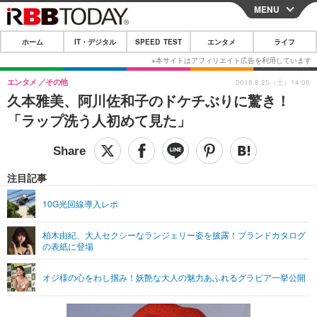
MENU
CLOSE
ホーム
IT・デジタル
SPEED TEST
エンタメ
ライフ
ホーム
IT・デジタル
エンタメ
その他
2018.8.25（土）14:06
久本雅美、阿川佐和子のドケチぶりに驚き！
IT・デジタルTOP
スマートフォン
SPEED TEST
「ラップ洗う人初めて見た」
ネタ
ガジェット・ツール
エンタメ
ショッピング
その他
エンタメTOP
映画・ドラマ
ライフ
注目記事
韓流・K-POP
韓国・芸能
ライフTOP
グルメ
リリース一覧
10G光回線導入レポ
音楽
スポーツ
ペット
ショッピング
プッシュ通知の停止方法
柏木由紀、大人セクシーなランジェリー姿を披露！ブランドカタログ
の表紙に登場
グラビア
ブログ
その他
ショッピング
その他
オジ様の心をわし掴み！妖艶な大人の魅力あふれるグラビア一挙公開