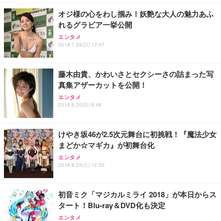
￥7,680
ョン PCチェア 通気性メッシュ ゲーミング/勉強/事
オジ様の心をわし掴み！妖艶な大人の魅力あふ
務用 おしゃれ パソコンチェア (ブラック)
れるグラビア一挙公開
Sezlife オフィスチェア デスクチェア 疲れない テレ
【整備済み品】Dell E2724HS 27インチ 液晶モニタ
Smart Basic(スマートベーシック) 【Amazon.co.jp
エンタメ
ワーク チェア 強化バックレスト 30度ロッキング機
ー フルHD（1920×1080）VA 非光沢 HDMI/DisplayP
限定】 Smart Basic アイリスオーヤマ ペットシーツ
2018.7.29(日) 12:47
能 人間工学 椅子 腰サポート 90度跳ね上げ式アーム
ort/VGA スピーカー内蔵 高さ調整 スイベル VESA対
超厚型 お徳用 ワイド 100枚入 (x 1) (ケース販売)
レスト 3Dヘッドレスト ハンガー付き 高反発クッシ
応 ComfortView ビジネス向け
￥7,680
￥15,800
￥3,670
ョン PCチェア 通気性メッシュ ゲーミング/勉強/事
藤木由貴、かわいさとセクシーさの詰まった写
務用 おしゃれ パソコンチェア (ホワイト)
真集アザーカットを公開！
ANDWINT オフィスチェア デスクチェア 肘なし メ
【MiniLED/24.5inch/280Hz/FHD】GRAPHT THE S
アイリスオーヤマ ペットシーツ 超厚型 お徳用 レギ
ッシュ 通気性 ランバーサポート付き 腰サポート ガ
HOOTER Gaming Monitor 24” Essential ゲーミン
エンタメ
ュラー 200枚入【Amazon.co.jp限定】
ス圧無段階昇降 360度回転 キャスター付き コンパク
グモニター QD 24.5インチ 1ms FHD 量子ドット 残
2018.8.20(月) 8:48
ト 幅52×奥行58.5×高さ84～96cm テレワーク 在宅
像低減 (3年保証 | 輝点保証 | 日本メーカー)
￥3,731
￥4,139
￥34,980
勤務 ブラック
けやき坂46が2.5次元舞台に初挑戦！『魔法少女
まどか☆マギカ』が初舞台化
エンタメ
2018.8.25(土) 12:50
初音ミク「マジカルミライ 2018」が本日からス
タート！Blu-ray＆DVD化も決定
エンタメ