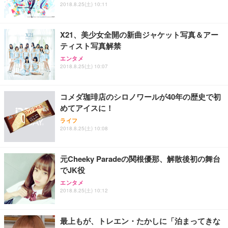
2018.8.25(土) 10:11
X21、美少女全開の新曲ジャケット写真＆アー
ティスト写真解禁
エンタメ
2018.8.25(土) 10:07
コメダ珈琲店のシロノワールが40年の歴史で初
めてアイスに！
ライフ
2018.8.25(土) 10:08
元Cheeky Paradeの関根優那、解散後初の舞台
でJK役
エンタメ
2018.8.25(土) 10:12
最上もが、トレエン・たかしに「泊まってきな