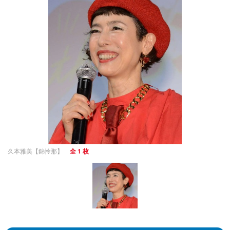
久本雅美【錦怜那】
全 1 枚