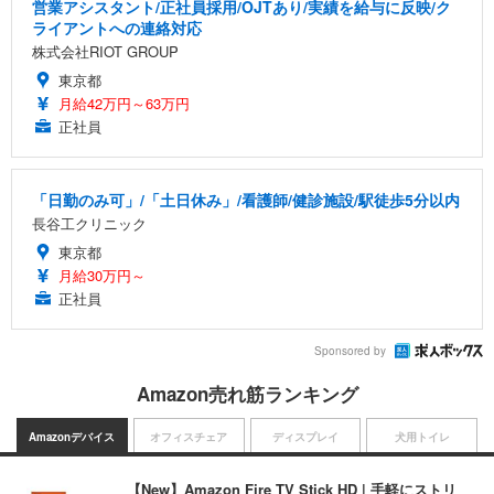
営業アシスタント/正社員採用/OJTあり/実績を給与に反映/ク
ライアントへの連絡対応
株式会社RIOT GROUP
東京都
月給42万円～63万円
正社員
「日勤のみ可」/「土日休み」/看護師/健診施設/駅徒歩5分以内
長谷工クリニック
東京都
月給30万円～
正社員
Sponsored by
Amazon売れ筋ランキング
Amazonデバイス
オフィスチェア
ディスプレイ
犬用トイレ
【New】Amazon Fire TV Stick HD | 手軽にストリ