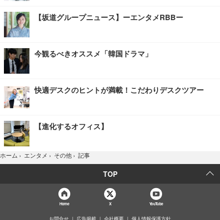
【坂道グループニュース】ーエンタメRBBー
今観るべきオススメ「韓国ドラマ」
快適デスクのヒントが満載！こだわりデスクツアー
【進化するオフィス】
記事
ホーム
›
エンタメ
›
その他
›
TOP
Home
X
YouTube
お問合せ
広告掲載
会社概要
個人情報保護方針