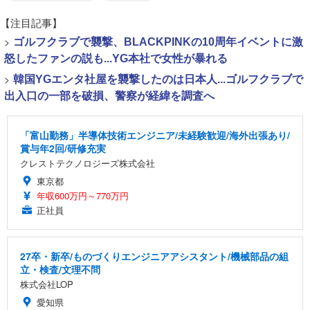
【注目記事】
>
ゴルフクラブで襲撃、BLACKPINKの10周年イベントに激
怒したファンの説も...YG本社で女性が暴れる
>
韓国YGエンタ社屋を襲撃したのは日本人...ゴルフクラブで
出入口の一部を破損、警察が経緯を調査へ
「富山勤務」半導体技術エンジニア/未経験歓迎/海外出張あり/
賞与年2回/研修充実
クレストテクノロジーズ株式会社
東京都
年収600万円～770万円
正社員
27卒・新卒/ものづくりエンジニアアシスタント/機械部品の組
立・検査/文理不問
株式会社LOP
愛知県