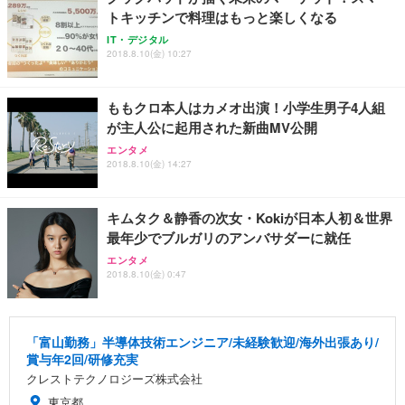
トキッチンで料理はもっと楽しくなる
IT・デジタル
2018.8.10(金) 10:27
ももクロ本人はカメオ出演！小学生男子4人組
が主人公に起用された新曲MV公開
エンタメ
2018.8.10(金) 14:27
キムタク＆静香の次女・Kokiが日本人初＆世界
最年少でブルガリのアンバサダーに就任
エンタメ
2018.8.10(金) 0:47
「富山勤務」半導体技術エンジニア/未経験歓迎/海外出張あり/
賞与年2回/研修充実
クレストテクノロジーズ株式会社
東京都