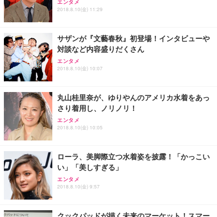
エンタメ
2018.8.10(金) 11:29
サザンが『文藝春秋』初登場！インタビューや
対談など内容盛りだくさん
エンタメ
2018.8.10(金) 10:07
丸山桂里奈が、ゆりやんのアメリカ水着をあっ
さり着用し、ノリノリ！
エンタメ
2018.8.10(金) 10:05
ローラ、美脚際立つ水着姿を披露！「かっこい
い」「美しすぎる」
エンタメ
2018.8.10(金) 9:57
クックパッドが描く未来のマーケット！スマー