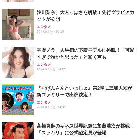
レスト 3Dヘッドレスト ハンガー付き 高反発クッシ
￥49,979
￥1,800
￥7,680
ョン PCチェア 通気性メッシュ ゲーミング/勉強/事
浅川梨奈、大人っぽさを解放！先行グラビアカ
務用 おしゃれ パソコンチェア (ブラック)
ットが公開
Sezlife オフィスチェア デスクチェア 疲れない テレ
【整備済み品】Dell E2724HS 27インチ 液晶モニタ
Smart Basic(スマートベーシック) 【Amazon.co.jp
エンタメ
ワーク チェア 強化バックレスト 30度ロッキング機
ー フルHD（1920×1080）VA 非光沢 HDMI/DisplayP
限定】 Smart Basic アイリスオーヤマ ペットシーツ
2018.8.1(水) 20:25
能 人間工学 椅子 腰サポート 90度跳ね上げ式アーム
ort/VGA スピーカー内蔵 高さ調整 スイベル VESA対
超厚型 お徳用 ワイド 100枚入 (x 1) (ケース販売)
レスト 3Dヘッドレスト ハンガー付き 高反発クッシ
応 ComfortView ビジネス向け
￥7,680
￥15,800
￥3,670
ョン PCチェア 通気性メッシュ ゲーミング/勉強/事
平野ノラ、人生初の下着モデルに挑戦！「可愛
務用 おしゃれ パソコンチェア (ホワイト)
すぎで誰かと思った」と驚く声も
ANDWINT オフィスチェア デスクチェア 肘なし メ
【MiniLED/24.5inch/280Hz/FHD】GRAPHT THE S
アイリスオーヤマ ペットシーツ 超厚型 お徳用 レギ
ッシュ 通気性 ランバーサポート付き 腰サポート ガ
HOOTER Gaming Monitor 24” Essential ゲーミン
エンタメ
ュラー 200枚入【Amazon.co.jp限定】
ス圧無段階昇降 360度回転 キャスター付き コンパク
グモニター QD 24.5インチ 1ms FHD 量子ドット 残
2018.8.10(金) 14:25
ト 幅52×奥行58.5×高さ84～96cm テレワーク 在宅
像低減 (3年保証 | 輝点保証 | 日本メーカー)
￥3,731
￥4,139
￥34,980
勤務 ブラック
『おげんさんといっしょ』第2弾に三浦大知が
新ファミリーで出演決定！
エンタメ
2018.8.10(金) 14:30
高橋真麻のギネス世界記録に加藤浩次が挑戦！
『スッキリ』に公式認定員が登場