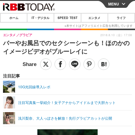
MENU
CLOSE
ホーム
IT・デジタル
SPEED TEST
エンタメ
ライフ
ホーム
IT・デジタル
エンタメ
グラビア
2018.8.10（金）17:08
バーやお風呂でのセクシーシーンも！ほのかの
IT・デジタルTOP
スマートフォン
SPEED TEST
イメージビデオがブルーレイに
ネタ
ガジェット・ツール
エンタメ
ショッピング
その他
エンタメTOP
映画・ドラマ
ライフ
注目記事
韓流・K-POP
韓国・芸能
ライフTOP
グルメ
リリース一覧
10G光回線導入レポ
音楽
スポーツ
ペット
ショッピング
プッシュ通知の停止方法
注目写真集一挙紹介！女子アナからアイドルまで大胆カット
グラビア
ブログ
その他
ショッピング
その他
浅川梨奈、大人っぽさを解放！先行グラビアカットが公開