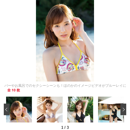
バーやお風呂でのセクシーシーンも！ほのかのイメージビデオがブルーレイに
全 10 枚
‹
1
/
3