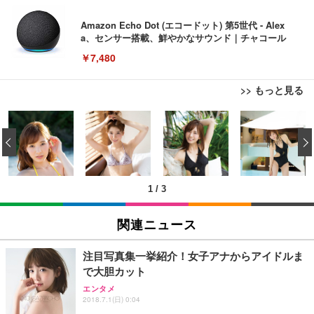
Amazon Echo Dot (エコードット) 第5世代 - Alex
a、センサー搭載、鮮やかなサウンド｜チャコール
￥7,480
>> もっと見る
[EdoErgo] オフィスチェア 椅子 テレワーク 疲れな
EIZO ビジネス向けプレミアムモニター | FlexScan
Amazonベーシック ペットシーツ 薄型 レギュラー 1
い 跳ね上げ式アームレスト コンパクト 約105度ロッ
EV3240X-WT | 31.5型4K UHD・USB Type-C・ホワ
‹
回使い捨て 無香料 ホワイト 300枚
キング pc 事務椅子 360度回転 座面昇降 強化ナイロ
イト
ン樹脂ベース 通気性メッシュ 在宅ワーク H-WY01
￥3,373
￥5,699
￥105,595
(黒網+黒枠+黒足)
1
/
3
EIZO ビジネス向けプレミアムモニター | FlexScan
SIHOO B100 オフィスチェア／デスクチェア メッシ
Amazonベーシック ペットシーツ 厚型 ワイド 42枚
EV2740X-WT | 27.0型4K UHD・USB Type-C・ホワ
ュチェア 人間工学 疲れない ブラック
x2袋(84枚) ホワイト(吸収面:ライトブルー)
関連ニュース
イト
￥27,999
￥3,234
￥109,572
注目写真集一挙紹介！女子アナからアイドルま
で大胆カット
Sezlife オフィスチェア デスクチェア 疲れない テレ
【純正品】27"ゲーミングモニター DualSense 充電
ネオ・ルーライフ ネオ・オムツ L 中型犬用 26枚入
エンタメ
ワーク チェア 強化バックレスト 30度ロッキング機
フック付き（CFI-ZDM1J）
り 単品
2018.7.1(日) 0:04
能 人間工学 椅子 腰サポート 90度跳ね上げ式アーム