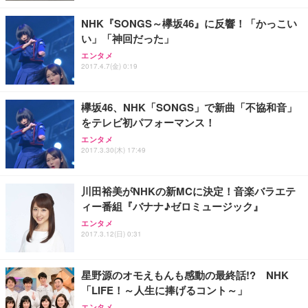
レスト 3Dヘッドレスト ハンガー付き 高反発クッシ
応 ComfortView ビジネス向け
￥7,680
￥15,800
￥3,670
ョン PCチェア 通気性メッシュ ゲーミング/勉強/事
NHK『SONGS～欅坂46』に反響！「かっこい
務用 おしゃれ パソコンチェア (ホワイト)
い」「神回だった」
ANDWINT オフィスチェア デスクチェア 肘なし メ
【MiniLED/24.5inch/280Hz/FHD】GRAPHT THE S
アイリスオーヤマ ペットシーツ 超厚型 お徳用 レギ
エンタメ
ッシュ 通気性 ランバーサポート付き 腰サポート ガ
HOOTER Gaming Monitor 24” Essential ゲーミン
ュラー 200枚入【Amazon.co.jp限定】
2017.4.7(金) 0:19
ス圧無段階昇降 360度回転 キャスター付き コンパク
グモニター QD 24.5インチ 1ms FHD 量子ドット 残
ト 幅52×奥行58.5×高さ84～96cm テレワーク 在宅
像低減 (3年保証 | 輝点保証 | 日本メーカー)
￥3,731
￥4,139
￥34,980
勤務 ブラック
欅坂46、NHK「SONGS」で新曲「不協和音」
をテレビ初パフォーマンス！
エンタメ
2017.3.30(木) 17:49
川田裕美がNHKの新MCに決定！音楽バラエテ
ィー番組『バナナ♪ゼロミュージック』
エンタメ
2017.3.12(日) 0:31
星野源のオモえもんも感動の最終話!? NHK
「LIFE！～人生に捧げるコント～」
エンタメ