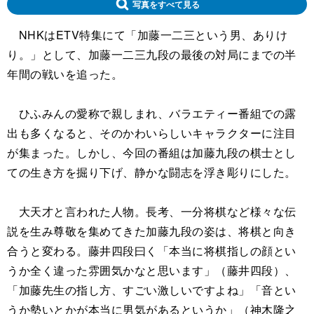
写真をすべて見る
NHKはETV特集にて「加藤一二三という男、ありけ
り。」として、加藤一二三九段の最後の対局にまでの半
年間の戦いを追った。
ひふみんの愛称で親しまれ、バラエティー番組での露
出も多くなると、そのかわいらしいキャラクターに注目
が集まった。しかし、今回の番組は加藤九段の棋士とし
ての生き方を掘り下げ、静かな闘志を浮き彫りにした。
大天才と言われた人物。長考、一分将棋など様々な伝
説を生み尊敬を集めてきた加藤九段の姿は、将棋と向き
合うと変わる。藤井四段曰く「本当に将棋指しの顔とい
うか全く違った雰囲気かなと思います」（藤井四段）、
「加藤先生の指し方、すごい激しいですよね」「音とい
うか勢いとかが本当に男気があるというか」（神木隆之