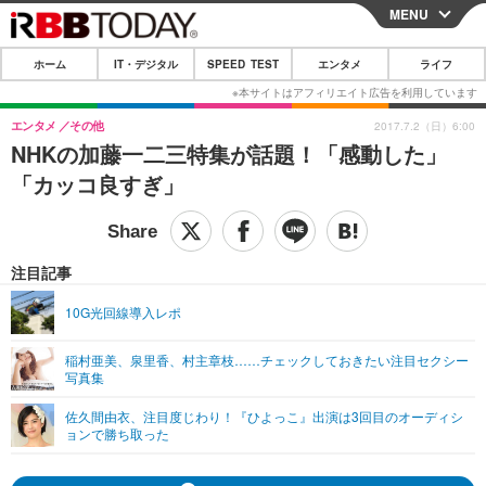
MENU
CLOSE
ホーム
IT・デジタル
SPEED TEST
エンタメ
ライフ
ホーム
IT・デジタル
エンタメ
その他
2017.7.2（日）6:00
NHKの加藤一二三特集が話題！「感動した」
IT・デジタルTOP
スマートフォン
SPEED TEST
「カッコ良すぎ」
ネタ
ガジェット・ツール
エンタメ
ショッピング
その他
エンタメTOP
映画・ドラマ
ライフ
注目記事
韓流・K-POP
韓国・芸能
ライフTOP
グルメ
リリース一覧
10G光回線導入レポ
音楽
スポーツ
ペット
ショッピング
プッシュ通知の停止方法
稲村亜美、泉里香、村主章枝……チェックしておきたい注目セクシー
写真集
グラビア
ブログ
その他
佐久間由衣、注目度じわり！『ひよっこ』出演は3回目のオーディシ
ショッピング
その他
ョンで勝ち取った