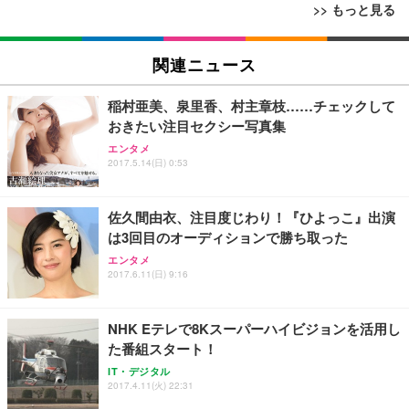
>> もっと見る
[EdoErgo] オフィスチェア 椅子 テレワーク 疲れな
EIZO ビジネス向けプレミアムモニター | FlexScan
Amazonベーシック ペットシーツ 薄型 レギュラー 1
い 跳ね上げ式アームレスト コンパクト 約105度ロッ
EV3240X-WT | 31.5型4K UHD・USB Type-C・ホワ
関連ニュース
回使い捨て 無香料 ホワイト 300枚
キング pc 事務椅子 360度回転 座面昇降 強化ナイロ
イト
ン樹脂ベース 通気性メッシュ 在宅ワーク H-WY01
￥3,373
￥5,699
￥105,595
稲村亜美、泉里香、村主章枝……チェックして
(黒網+黒枠+黒足)
おきたい注目セクシー写真集
エンタメ
EIZO ビジネス向けプレミアムモニター | FlexScan
SIHOO B100 オフィスチェア／デスクチェア メッシ
Amazonベーシック ペットシーツ 厚型 ワイド 42枚
2017.5.14(日) 0:53
EV2740X-WT | 27.0型4K UHD・USB Type-C・ホワ
ュチェア 人間工学 疲れない ブラック
x2袋(84枚) ホワイト(吸収面:ライトブルー)
イト
￥27,999
￥3,234
￥109,572
佐久間由衣、注目度じわり！『ひよっこ』出演
は3回目のオーディションで勝ち取った
Sezlife オフィスチェア デスクチェア 疲れない テレ
エンタメ
【純正品】27"ゲーミングモニター DualSense 充電
ネオ・ルーライフ ネオ・オムツ L 中型犬用 26枚入
ワーク チェア 強化バックレスト 30度ロッキング機
2017.6.11(日) 9:16
フック付き（CFI-ZDM1J）
り 単品
能 人間工学 椅子 腰サポート 90度跳ね上げ式アーム
レスト 3Dヘッドレスト ハンガー付き 高反発クッシ
￥49,979
￥1,800
￥7,680
ョン PCチェア 通気性メッシュ ゲーミング/勉強/事
NHK Eテレで8Kスーパーハイビジョンを活用し
務用 おしゃれ パソコンチェア (ブラック)
た番組スタート！
Sezlife オフィスチェア デスクチェア 疲れない テレ
【整備済み品】Dell E2724HS 27インチ 液晶モニタ
Smart Basic(スマートベーシック) 【Amazon.co.jp
IT・デジタル
ワーク チェア 強化バックレスト 30度ロッキング機
ー フルHD（1920×1080）VA 非光沢 HDMI/DisplayP
限定】 Smart Basic アイリスオーヤマ ペットシーツ
2017.4.11(火) 22:31
能 人間工学 椅子 腰サポート 90度跳ね上げ式アーム
ort/VGA スピーカー内蔵 高さ調整 スイベル VESA対
超厚型 お徳用 ワイド 100枚入 (x 1) (ケース販売)