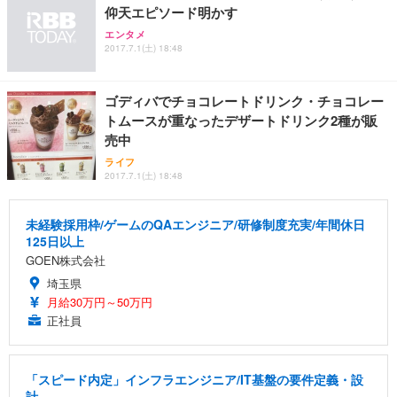
仰天エピソード明かす
エンタメ
2017.7.1(土) 18:48
ゴディバでチョコレートドリンク・チョコレー
トムースが重なったデザートドリンク2種が販
売中
ライフ
2017.7.1(土) 18:48
未経験採用枠/ゲームのQAエンジニア/研修制度充実/年間休日
125日以上
GOEN株式会社
埼玉県
月給30万円～50万円
正社員
「スピード内定」インフラエンジニア/IT基盤の要件定義・設
計