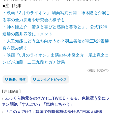
■注目記事
・映画「3月のライオン」 場面写真公開！神木隆之介演じ
る零の全力疾走や研究会の様子も
・神木隆之介「驚きと喜びと感動と尊敬と」、公式戦29
連勝の藤井四段にコメント
・人工知能にどう立ち向かうか？羽生善治が電王戦2番勝
負を読み解く
・映画『3月のライオン』出演の神木隆之介・尾上寛之コ
ンビが加藤一二三九段とガチ対局
《RBB TODAY》
囲碁、将棋
エンタメトピックス
【注目記事】
>
ふっくら胸元をのぞかせ...TWICE・モモ、色気漂う姿にフ
ァン悶絶「すんごい」「気絶しちゃう」
>
「この人では?」韓国で詐欺容疑を受ける“日本人練習