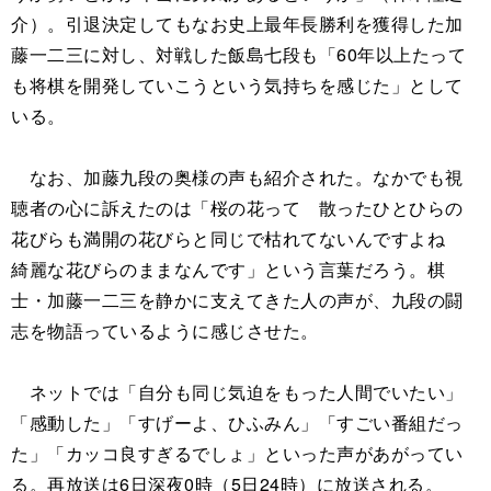
介）。引退決定してもなお史上最年長勝利を獲得した加
藤一二三に対し、対戦した飯島七段も「60年以上たって
も将棋を開発していこうという気持ちを感じた」として
いる。
なお、加藤九段の奥様の声も紹介された。なかでも視
聴者の心に訴えたのは「桜の花って 散ったひとひらの
花びらも満開の花びらと同じで枯れてないんですよね
綺麗な花びらのままなんです」という言葉だろう。棋
士・加藤一二三を静かに支えてきた人の声が、九段の闘
志を物語っているように感じさせた。
ネットでは「自分も同じ気迫をもった人間でいたい」
「感動した」「すげーよ、ひふみん」「すごい番組だっ
た」「カッコ良すぎるでしょ」といった声があがってい
る。再放送は6日深夜0時（5日24時）に放送される。