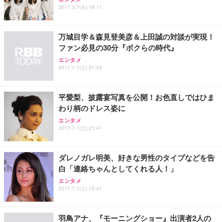
2017.3.7(火) 18:11
万城目学＆森見登美彦＆上田誠の対談が実現！
ファン必見の30分『ボクらの時代』
エンタメ
2017.7.1(土) 21:33
平愛梨、披露宴写真を公開！お色直しではひま
わり柄のドレス姿に
エンタメ
2017.7.1(土) 21:41
ダレノガレ明美、好きな男性のタイプなどを告
白「連絡ちゃんとしてくれる人！」
エンタメ
2017.7.1(土) 18:47
羽鳥アナ、『モーニングショー』出演者2人の