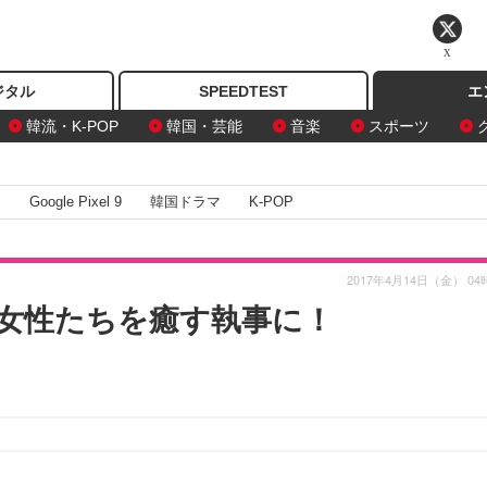
X
ジタル
SPEEDTEST
エ
韓流・K-POP
韓国・芸能
音楽
スポーツ
I
Google Pixel 9
韓国ドラマ
K-POP
2017年4月14日（金） 04
女性たちを癒す執事に！