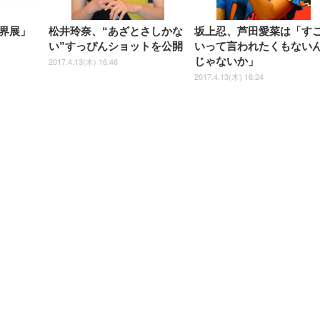
界展」
松井玲奈、“あざとさしかな
坂上忍、芦田愛菜は「す
い”すっぴんショットを公開
いって言われたくもない
じゃないか」
2017.4.13(木) 16:46
2017.4.13(木) 16:24