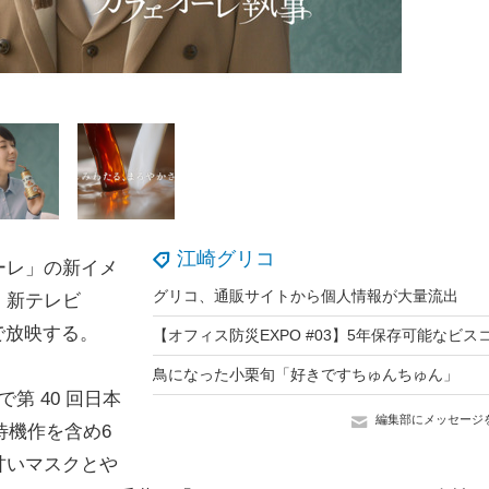
江崎グリコ
ーレ」の新イメ
グリコ、通販サイトから個人情報が大量流出
。新テレビ
で放映する。
鳥になった小栗旬「好きですちゅんちゅん」
 40 回日本
編集部にメッセージ
待機作を含め6
甘いマスクとや