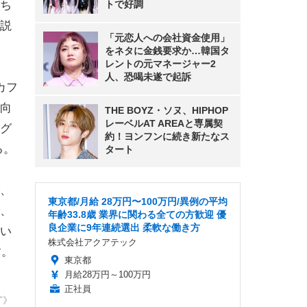
ち
トで好調
説
「元恋人への会社資金使用」
をネタに金銭要求か…韓国タ
レントの元マネージャー2
人、恐喝未遂で起訴
カフ
向
THE BOYZ・ソヌ、HIPHOP
レーベルAT AREAと専属契
グ
約！ヨンフンに続き新たなス
る。
タート
、
東京都/月給 28万円〜100万円/異例の平均
、
年齢33.8歳 業界に関わる全ての方歓迎 優
良企業に9年連続選出 柔軟な働き方
い
株式会社アクアテック
す。
東京都
月給28万円～100万円
正社員
T》