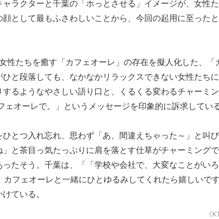
キャラクターと千葉の「ホっとさせる」イメージが、女性た
の顔として最もふさわしいことから、今回の起用に至ったと
女性たちを癒す「カフェオーレ」の存在を擬人化した、「
がひと段落しても、なかなかリラックスできない女性たちに
りするようなやさしい語り口と、くるくる変わるチャーミン
カフェオーレで。」というメッセージを印象的に訴求してい
ひとつ入れ忘れ、思わず「あ、間違えちゃった～」と叫び
ね」と茶目っ気たっぷりに肩を落とす仕草がチャーミングで
あったそう。千葉は、「「学校や会社で、大変なことがいろ
て、カフェオーレと一緒にひとゆるみしてくれたら嬉しいで
かけている。
《K