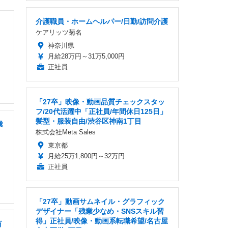
介護職員・ホームヘルパー/日勤/訪問介護
ケアリッツ菊名
神奈川県
月給28万円～31万5,000円
正社員
「27卒」映像・動画品質チェックスタッ
フ/20代活躍中「正社員/年間休日125日」
髪型・服装自由/渋谷区神南1丁目
業
株式会社Meta Sales
東京都
月給25万1,800円～32万円
正社員
「27卒」動画サムネイル・グラフィック
デザイナー「残業少なめ・SNSスキル習
得」正社員/映像・動画系転職希望/名古屋
万