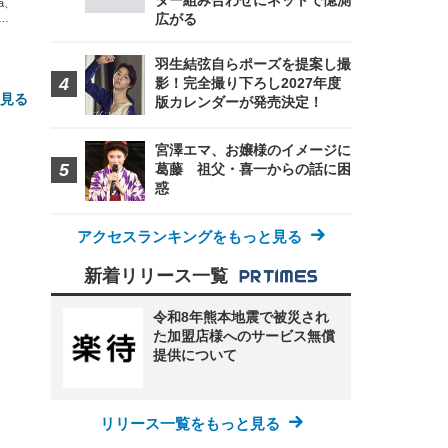
ター組み合わせにネットで憶測
xa、
広がる
な
羽生結弦自らポーズを提案し撮
影！完全撮り下ろし2027年度
と見る
版カレンダーが発売決定！
宮澤エマ、お嬢様のイメージに
葛藤 祖父・喜一からの話に困
惑
アクセスランキングをもっと見る
新着リリース一覧
FHD】
ェ
ット
 メ
レギ
 ゲ
令和8年熊本地震で被災され
ーサ
ンチ
 ガ
た加盟店様へのサービス無償
 (3
回
提供について
ー)
ンパ
高さ
 在
リリース一覧をもっと見る