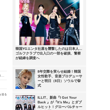
韓国YGエンタ社屋を襲撃したのは日本人…
ゴルフクラブで出入口の一部を破損、警察
が経緯を調査へ
8年交際を実らせ結婚！韓国
【オフィス防災EXPO #03】5年保存可能なビスコにコンパクトタイプが登場
女性歌手、音楽プロデューサ
ーと明日（8日）ソウルで挙
式
を送る
ILLIT、新曲『I Got Your
Back 』が『It’s Me』とダブ
ルヒット！グローバルチャー