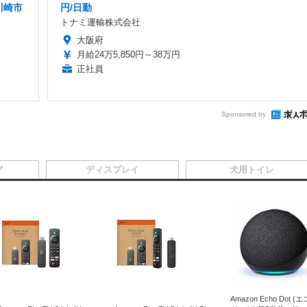
川崎市
円/日勤
トナミ運輸株式会社
大阪府
月給24万5,850円～38万円
正社員
Sponsored by
ア
ディスプレイ
犬用トイレ
Amazon Echo Dot (