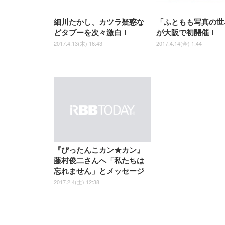
細川たかし、カツラ疑惑な
「ふともも写真の世
どタブーを次々激白！
が大阪で初開催！
2017.4.13(木) 16:43
2017.4.14(金) 1:44
『ぴったんこカン★カン』
藤村俊二さんへ「私たちは
忘れません」とメッセージ
2017.2.4(土) 12:38