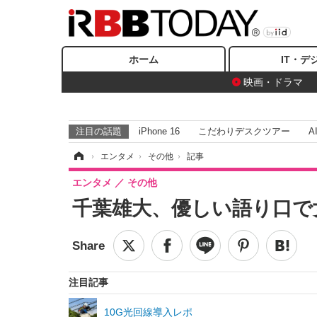
ホーム
IT・デ
映画・ドラマ
注目の話題
iPhone 16
こだわりデスクツアー
A
ホーム
›
エンタメ
›
その他
›
記事
エンタメ
その他
千葉雄大、優しい語り口で
注目記事
10G光回線導入レポ