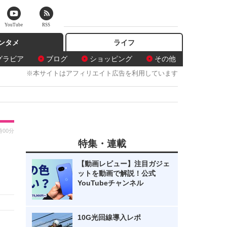
YouTube
RSS
ンタメ
ライフ
グラビア
ブログ
ショッピング
その他
※本サイトはアフィリエイト広告を利用しています
時00分
特集・連載
【動画レビュー】注目ガジェ
ットを動画で解説！公式
YouTubeチャンネル
10G光回線導入レポ