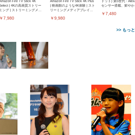
Amazon Fire TV Stick 4K
Amazon Fire TV Stick 4K Plus
ドット) 第5世代 - Ale
Select | 4Kの高画質ストリー
| 映画館のような4K体験 | スト
センサー搭載、鮮やか
ミング | ストリーミングメデ
リーミングメディアプレイヤ
サウンド｜チャコール
￥7,480
ィアプレイヤー
ー
￥7,980
￥9,980
>> もっ
【整備済み品】Dell
【MiniLED/24.5inch/280Hz/
正品】27"ゲーミングモ
ANDWINT オフィスチ
アイリスオーヤマ ペ
Sezlife オフィスチェア デスク
ネオ・ルーライフ ネオ・オム
E2724HS 27インチ 液晶モ
Sezlife オフィスチェア デスク
Smart Basic(スマートベーシ
GRAPHT THE SHOOTER
ー DualSense 充電フッ
ア デスクチェア 肘なし
シーツ 超厚型 お徳用 
チェア 疲れない テレワーク
ツ L 中型犬用 26枚入り 単品
ニター フル
チェア 疲れない テレワーク
ック) 【Amazon.co.jp限定】
Gaming Monitor 24” Essential
き（CFI-ZDM1J）
ッシュ 通気性 ランバ
ュラー 200枚入
チェア 強化バックレスト 30
HD（1920×1080）VA 非光
チェア 強化バックレスト 30度
Smart Basic アイリスオーヤマ
ーミングモニター QD 24.5イ
ポート付き 腰サポート
【Amazon.co.jp限定】
￥1,800
￥15,800
￥34,980
9,979
度ロッキング機能 人間工学 椅
沢 HDMI/DisplayPort/VGA
ロッキング機能 人間工学 椅子
ペットシーツ 超厚型 お徳用
￥4,139
￥3,731
1ms FHD 量子ドット 残像低減
ス圧無段階昇降 360度
￥7,680
￥7,680
￥3,670
子 腰サポート 90度跳ね上げ
スピーカー内蔵 高さ調整 ス
腰サポート 90度跳ね上げ式ア
ワイド 100枚入 (x 1) (ケース
年保証 | 輝点保証 | 日本メーカ
転 キャスター付き コ
式アームレスト 3Dヘッドレス
イベル VESA対応
ームレスト 3Dヘッドレスト
販売)
クト 幅52×奥行58.5×
ト ハンガー付き 高反発クッシ
ComfortView ビジネス向け
ハンガー付き 高反発クッショ
84～96cm テレワーク
ョン PCチェア 通気性メッシ
ン PCチェア 通気性メッシュ
宅勤務 ブラック
ュ ゲーミング/勉強/事務用 お
ゲーミング/勉強/事務用 おし
しゃれ パソコンチェア (ブラ
ゃれ パソコンチェア (ホワイ
ック)
ト)