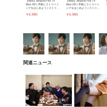
【New】Amazon Fire TV
【New】Amazon Fire TV
Stick HD | 手軽にストリーミ
Stick HD | 手軽にストリーミ
ングをはじめよう | ストリー
ングをはじめよう | ストリー
ミングメディアプレイヤー
ミングメディアプレイヤー
￥6,980
￥6,980
関連ニュース
EIZO ビジネス向けプレミア
EIZO ビジネス向けプレミア
【純
[EdoErgo] オフィスチェア 椅
Amazonベーシック ペットシ
SIHOO B100 オフィスチェア
Amazonベーシック ペットシ
ムモニター | FlexScan
ムモニター | FlexScan
ニタ
子 テレワーク 疲れない 跳ね
ーツ 薄型 レギュラー 1回使い
／デスクチェア メッシュチェ
ーツ 厚型 ワイド 42枚x2袋(84
EV3240X-WT | 31.5型4K
EV2740X-WT | 27.0型4K
ク付
上げ式アームレスト コンパク
捨て 無香料 ホワイト 300枚
ア 人間工学 疲れない ブラッ
枚) ホワイト(吸収面:ライトブ
UHD・USB Type-C・ホワイ
UHD・USB Type-C・ホワイ
ト 約105度ロッキング pc 事務
￥105,595
￥109,572
ク
ルー)
￥4
ト
ト
￥5,699
￥3,373
￥27,999
￥3,234
椅子 360度回転 座面昇降 強化
ナイロン樹脂ベース 通気性メ
ッシュ 在宅ワーク H-
WY01(黒網+黒枠+黒足)