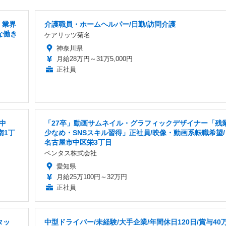
 業界
介護職員・ホームヘルパー/日勤/訪問介護
な働き
ケアリッツ菊名
神奈川県
月給28万円～31万5,000円
正社員
中
「27卒」動画サムネイル・グラフィックデザイナー「残
南1丁
少なめ・SNSスキル習得」正社員/映像・動画系転職希望/
名古屋市中区栄3丁目
ベンタス株式会社
愛知県
月給25万100円～32万円
正社員
タッ
中型ドライバー/未経験/大手企業/年間休日120日/賞与40