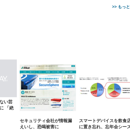
>> もっ
【整備済み品】Dell
【MiniLED/24.5inch/280Hz/
正品】27"ゲーミングモ
ANDWINT オフィスチ
アイリスオーヤマ ペ
Sezlife オフィスチェア デスク
ネオ・ルーライフ ネオ・オム
E2724HS 27インチ 液晶モ
Sezlife オフィスチェア デスク
Smart Basic(スマートベーシ
GRAPHT THE SHOOTER
ー DualSense 充電フッ
ア デスクチェア 肘なし
シーツ 超厚型 お徳用 
チェア 疲れない テレワーク
ツ L 中型犬用 26枚入り 単品
ニター フル
チェア 疲れない テレワーク
ック) 【Amazon.co.jp限定】
Gaming Monitor 24” Essential
き（CFI-ZDM1J）
ッシュ 通気性 ランバ
ュラー 200枚入
チェア 強化バックレスト 30
HD（1920×1080）VA 非光
チェア 強化バックレスト 30度
Smart Basic アイリスオーヤマ
ーミングモニター QD 24.5イ
ポート付き 腰サポート
【Amazon.co.jp限定】
￥1,800
￥15,800
￥34,980
9,979
度ロッキング機能 人間工学 椅
沢 HDMI/DisplayPort/VGA
ロッキング機能 人間工学 椅子
ペットシーツ 超厚型 お徳用
￥4,139
￥3,731
1ms FHD 量子ドット 残像低減
ス圧無段階昇降 360度
￥7,680
￥7,680
￥3,670
子 腰サポート 90度跳ね上げ
スピーカー内蔵 高さ調整 ス
腰サポート 90度跳ね上げ式ア
ワイド 100枚入 (x 1) (ケース
年保証 | 輝点保証 | 日本メーカ
転 キャスター付き コ
式アームレスト 3Dヘッドレス
イベル VESA対応
ームレスト 3Dヘッドレスト
販売)
クト 幅52×奥行58.5×
ト ハンガー付き 高反発クッシ
ComfortView ビジネス向け
ハンガー付き 高反発クッショ
84～96cm テレワーク
ョン PCチェア 通気性メッシ
ン PCチェア 通気性メッシュ
宅勤務 ブラック
ュ ゲーミング/勉強/事務用 お
ゲーミング/勉強/事務用 おし
ない芸
しゃれ パソコンチェア (ブラ
ゃれ パソコンチェア (ホワイ
に 「絶
ック)
ト)
セキュリティ会社が情報漏
スマートデバイスを飲食
えいし、恐喝被害に
に置き忘れ、忘年会シー