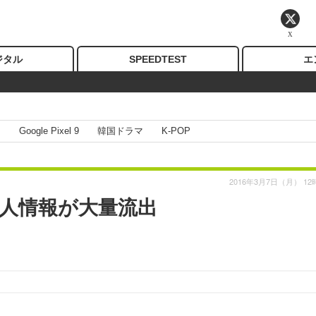
X
ジタル
SPEEDTEST
エ
I
Google Pixel 9
韓国ドラマ
K-POP
2016年3月7日（月） 12
人情報が大量流出