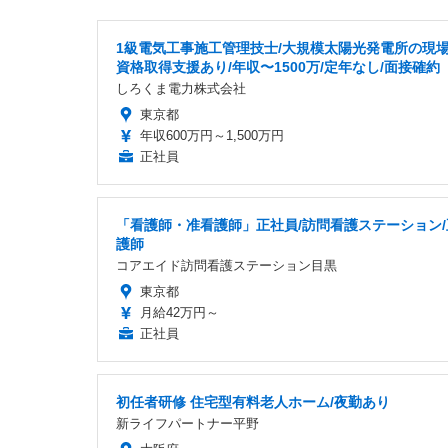
1級電気工事施工管理技士/大規模太陽光発電所の現場
資格取得支援あり/年収〜1500万/定年なし/面接確約
しろくま電力株式会社
東京都
年収600万円～1,500万円
正社員
「看護師・准看護師」正社員/訪問看護ステーション/
護師
コアエイド訪問看護ステーション目黒
東京都
月給42万円～
正社員
初任者研修 住宅型有料老人ホーム/夜勤あり
新ライフパートナー平野