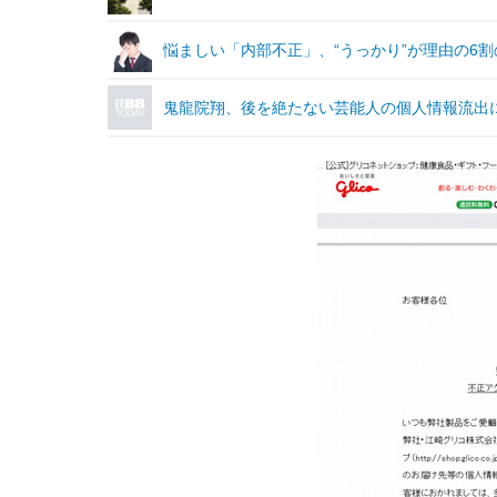
悩ましい「内部不正」、“うっかり”が理由の6割
鬼龍院翔、後を絶たない芸能人の個人情報流出