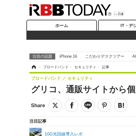
ホーム
IT・デ
注目の話題
iPhone 16
こだわりデスクツアー
A
ホーム
›
ブロードバンド
›
セキュリティ
›
記事
ブロードバンド
セキュリティ
グリコ、通販サイトから個
注目記事
10G光回線導入レポ