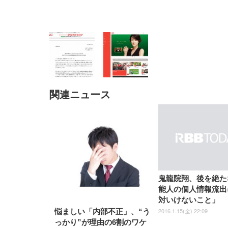
関連ニュース
EIZO ビジネス向けプレミア
EIZO ビジネス向けプレミア
【純
[EdoErgo] オフィスチェア 椅
Amazonベーシック ペットシ
SIHOO B100 オフィスチェア
Amazonベーシック ペットシ
ムモニター | FlexScan
ムモニター | FlexScan
ニタ
子 テレワーク 疲れない 跳ね
ーツ 薄型 レギュラー 1回使い
／デスクチェア メッシュチェ
ーツ 厚型 ワイド 42枚x2袋(84
EV3240X-WT | 31.5型4K
EV2740X-WT | 27.0型4K
ク付
上げ式アームレスト コンパク
捨て 無香料 ホワイト 300枚
ア 人間工学 疲れない ブラッ
枚) ホワイト(吸収面:ライトブ
UHD・USB Type-C・ホワイ
UHD・USB Type-C・ホワイ
ト 約105度ロッキング pc 事務
￥105,595
￥109,572
ク
ルー)
￥4
ト
ト
￥5,699
￥3,373
￥27,999
￥3,234
椅子 360度回転 座面昇降 強化
ナイロン樹脂ベース 通気性メ
ッシュ 在宅ワーク H-
WY01(黒網+黒枠+黒足)
鬼龍院翔、後を絶た
能人の個人情報流出
対いけないこと」
2016.1.15(金) 22:09
悩ましい「内部不正」、“う
っかり”が理由の6割のワケ