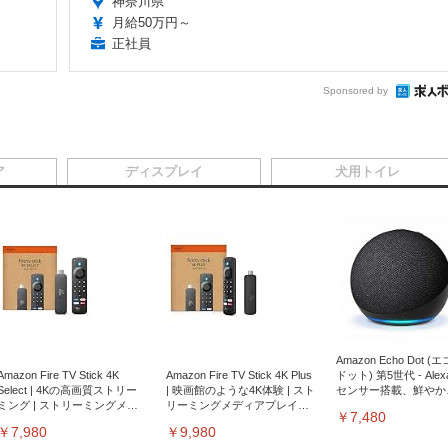
神奈川県
月給50万円～
正社員
Sponsored by
ア
ディスプレイ
犬用トイレ
Amazon Echo Dot (
Amazon Fire TV Stick 4K
Amazon Fire TV Stick 4K Plus
ドット) 第5世代 - Ale
Select | 4Kの高画質ストリー
| 映画館のような4K体験 | スト
センサー搭載、鮮やか
ミング | ストリーミングメデ
リーミングメディアプレイヤ
サウンド｜チャコール
￥7,480
ィアプレイヤー
ー
￥7,980
￥9,980