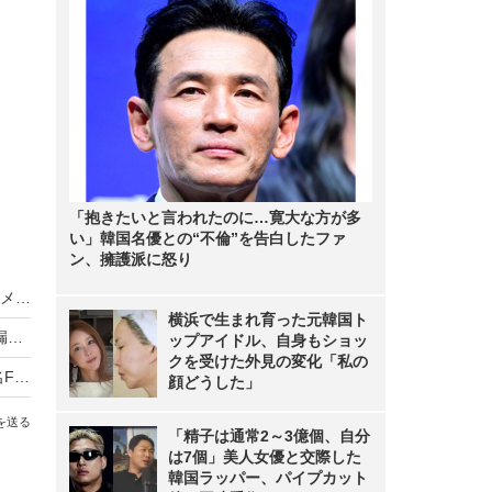
「抱きたいと言われたのに…寛大な方が多
い」韓国名優との“不倫”を告白したファ
ン、擁護派に怒り
一元管理で情報漏えいを防ぐ！生体指紋認証USBメモリー＆管理システム
横浜で生まれ育った元韓国ト
JTB、不正アクセスで約793万人分の個人情報が漏えいの可能性
ップアイドル、自身もショッ
クを受けた外見の変化「私の
重要・社外秘データを公開？ 危険な状態の「匿名FTPサーバ」に注意
顔どうした」
を送る
「精子は通常2～3億個、自分
は7個」美人女優と交際した
韓国ラッパー、パイプカット