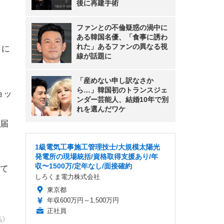
後に再建手術
ファンとの不倫疑惑の渦中に
ある韓国名優、「食事に誘わ
れた」あるファンの異なる視
日に
線が話題に
「産めない申し訳なさか
ら…」韓国初のトランスジェ
ョッ
ンダー芸能人、結婚10年で別
れを選んだワケ
届
1級電気工事施工管理技士/大規模太陽光
発電所の現場統括/資格取得支援あり/年
収〜1500万/定年なし/面接確約
て
しろくま電力株式会社
東京都
年収600万円～1,500万円
正社員
晶》