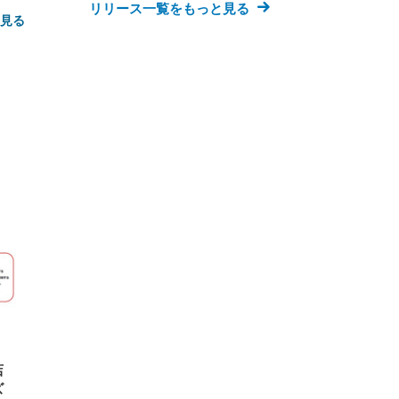
リリース一覧をもっと見る
と見る
FHD】
ェ
ット
 メ
レギ
 ゲ
ーサ
ンチ
 ガ
 (3
回
ー)
ンパ
高さ
 在
店
ズ