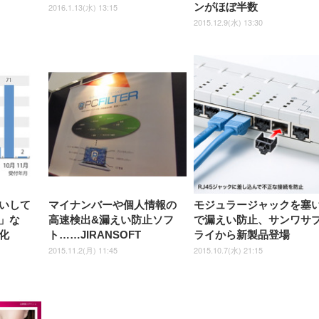
ンがほぼ半数
2016.1.13(水) 13:15
2015.12.9(水) 13:30
いして
マイナンバーや個人情報の
モジュラージャックを塞
」な
高速検出&漏えい防止ソフ
で漏えい防止、サンワサ
化
ト……JIRANSOFT
ライから新製品登場
2015.11.2(月) 11:45
2015.10.7(水) 21:15