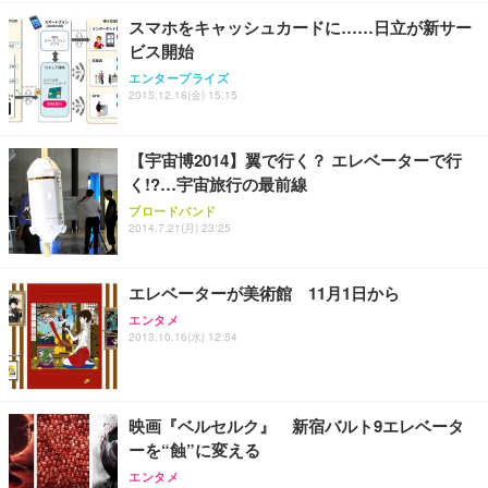
勤務 ブラック
スマホをキャッシュカードに……日立が新サー
ビス開始
エンタープライズ
2015.12.18(金) 15:15
【宇宙博2014】翼で行く？ エレベーターで行
く!?…宇宙旅行の最前線
ブロードバンド
2014.7.21(月) 23:25
エレベーターが美術館 11月1日から
エンタメ
2013.10.16(水) 12:54
映画『ベルセルク』 新宿バルト9エレベータ
ーを“蝕”に変える
エンタメ