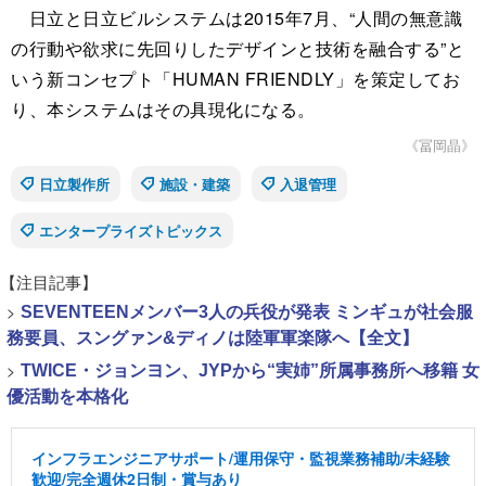
日立と日立ビルシステムは2015年7月、“人間の無意識
の行動や欲求に先回りしたデザインと技術を融合する”と
いう新コンセプト「HUMAN FRIENDLY」を策定してお
り、本システムはその具現化になる。
《冨岡晶》
日立製作所
施設・建築
入退管理
エンタープライズトピックス
【注目記事】
>
SEVENTEENメンバー3人の兵役が発表 ミンギュが社会服
務要員、スングァン&ディノは陸軍軍楽隊へ【全文】
>
TWICE・ジョンヨン、JYPから“実姉”所属事務所へ移籍 女
優活動を本格化
インフラエンジニアサポート/運用保守・監視業務補助/未経験
歓迎/完全週休2日制・賞与あり