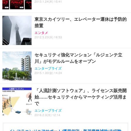
2013.1.24(木) 15:41
東京スカイツリー、エレベーター運休は予防的
措置
エンタメ
2012.5.23(水) 18:53
セキュリティ強化マンション「ルジェンテ立
川」がモデルルームをオープン
エンタープライズ
2015.1.30(金) 14:24
「人流計測ソフトウェア」、ライセンス販売開
始……セキュリティからマーケティング活用ま
で
エンタープライズ
2016.2.3(水) 12:14
インフラエンジニアサポート/運用保守・監視業務補助/未経験