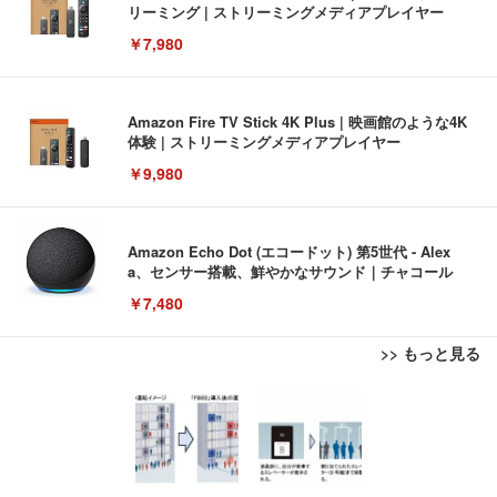
リーミング | ストリーミングメディアプレイヤー
￥7,980
Amazon Fire TV Stick 4K Plus | 映画館のような4K
体験 | ストリーミングメディアプレイヤー
￥9,980
Amazon Echo Dot (エコードット) 第5世代 - Alex
a、センサー搭載、鮮やかなサウンド｜チャコール
￥7,480
>> もっと見る
[EdoErgo] オフィスチェア 椅子 テレワーク 疲れな
EIZO ビジネス向けプレミアムモニター | FlexScan
Amazonベーシック ペットシーツ 薄型 レギュラー 1
い 跳ね上げ式アームレスト コンパクト 約105度ロッ
EV3240X-WT | 31.5型4K UHD・USB Type-C・ホワ
回使い捨て 無香料 ホワイト 300枚
キング pc 事務椅子 360度回転 座面昇降 強化ナイロ
イト
ン樹脂ベース 通気性メッシュ 在宅ワーク H-WY01
￥3,373
￥5,699
￥105,595
(黒網+黒枠+黒足)