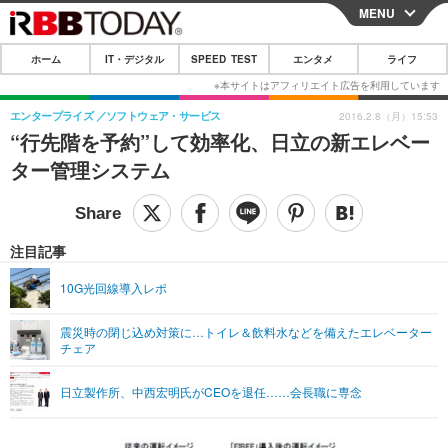
MENU
CLOSE
ホーム
IT・デジタル
SPEED TEST
エンタメ
ライフ
ホーム
IT・デジタル
エンタープライズ
ソフトウェア・サービス
2016.2.8（月）15:53
“行先階を予約”して効率化、日立の新エレベー
IT・デジタルTOP
スマートフォン
SPEED TEST
ター管理システム
ネタ
ガジェット・ツール
エンタメ
ショッピング
その他
エンタメTOP
映画・ドラマ
ライフ
注目記事
韓流・K-POP
韓国・芸能
ライフTOP
グルメ
リリース一覧
10G光回線導入レポ
音楽
スポーツ
ペット
ショッピング
プッシュ通知の停止方法
震災時の閉じ込め対策に…トイレ＆飲料水などを備えたエレベーター
チェア
グラビア
ブログ
その他
ショッピング
その他
日立製作所、中西宏明氏がCEOを退任……会長職に専念