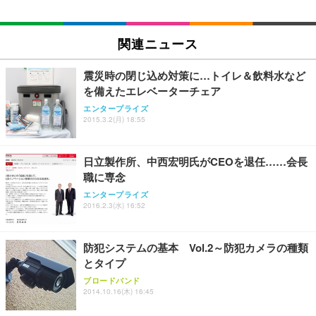
EIZO ビジネス向けプレミアムモニター | FlexScan
SIHOO B100 オフィスチェア／デスクチェア メッシ
Amazonベーシック ペットシーツ 厚型 ワイド 42枚
EV2740X-WT | 27.0型4K UHD・USB Type-C・ホワ
ュチェア 人間工学 疲れない ブラック
x2袋(84枚) ホワイト(吸収面:ライトブルー)
関連ニュース
イト
￥27,999
￥3,234
￥109,572
震災時の閉じ込め対策に…トイレ＆飲料水など
を備えたエレベーターチェア
Sezlife オフィスチェア デスクチェア 疲れない テレ
【純正品】27"ゲーミングモニター DualSense 充電
ネオ・ルーライフ ネオ・オムツ L 中型犬用 26枚入
エンタープライズ
ワーク チェア 強化バックレスト 30度ロッキング機
2015.3.2(月) 18:55
フック付き（CFI-ZDM1J）
り 単品
能 人間工学 椅子 腰サポート 90度跳ね上げ式アーム
レスト 3Dヘッドレスト ハンガー付き 高反発クッシ
￥49,979
￥1,800
￥7,680
ョン PCチェア 通気性メッシュ ゲーミング/勉強/事
日立製作所、中西宏明氏がCEOを退任……会長
務用 おしゃれ パソコンチェア (ブラック)
職に専念
Sezlife オフィスチェア デスクチェア 疲れない テレ
【整備済み品】Dell E2724HS 27インチ 液晶モニタ
Smart Basic(スマートベーシック) 【Amazon.co.jp
エンタープライズ
ワーク チェア 強化バックレスト 30度ロッキング機
ー フルHD（1920×1080）VA 非光沢 HDMI/DisplayP
限定】 Smart Basic アイリスオーヤマ ペットシーツ
2016.2.3(水) 16:52
能 人間工学 椅子 腰サポート 90度跳ね上げ式アーム
ort/VGA スピーカー内蔵 高さ調整 スイベル VESA対
超厚型 お徳用 ワイド 100枚入 (x 1) (ケース販売)
レスト 3Dヘッドレスト ハンガー付き 高反発クッシ
応 ComfortView ビジネス向け
￥7,680
￥15,800
￥3,670
ョン PCチェア 通気性メッシュ ゲーミング/勉強/事
防犯システムの基本 Vol.2～防犯カメラの種類
務用 おしゃれ パソコンチェア (ホワイト)
とタイプ
ANDWINT オフィスチェア デスクチェア 肘なし メ
【MiniLED/24.5inch/280Hz/FHD】GRAPHT THE S
アイリスオーヤマ ペットシーツ 超厚型 お徳用 レギ
ッシュ 通気性 ランバーサポート付き 腰サポート ガ
HOOTER Gaming Monitor 24” Essential ゲーミン
ブロードバンド
ュラー 200枚入【Amazon.co.jp限定】
ス圧無段階昇降 360度回転 キャスター付き コンパク
グモニター QD 24.5インチ 1ms FHD 量子ドット 残
2014.10.16(木) 16:45
ト 幅52×奥行58.5×高さ84～96cm テレワーク 在宅
像低減 (3年保証 | 輝点保証 | 日本メーカー)
￥3,731
￥4,139
￥34,980