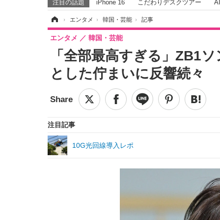
注目の話題
iPhone 16
こだわりデスクツアー
A
ホーム
›
エンタメ
›
韓国・芸能
›
記事
エンタメ
韓国・芸能
「全部最高すぎる」ZB1
とした佇まいに反響続々
注目記事
10G光回線導入レポ