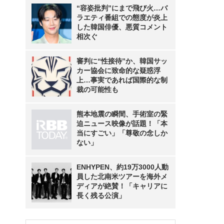
“容姿批判”にまで飛び火…バ
ラエティ番組での態度が炎上
した韓国俳優、悪質コメント
相次ぐ
審判に“性接待”か、韓国サッ
カー協会に致命的な疑惑浮
上…事実であれば国際的な制
裁の可能性も
熊本地震の瞬間、手術室の緊
迫ニュース映像が話題！「本
当にすごい」「尊敬の念しか
ない」
ENHYPEN、約19万3000人動
員した北南米ツアーを海外メ
ディアが絶賛！「キャリアに
長く残る公演」