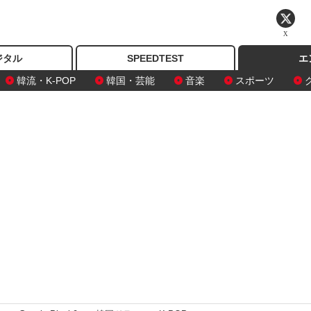
X
ジタル
SPEEDTEST
エ
韓流・K-POP
韓国・芸能
音楽
スポーツ