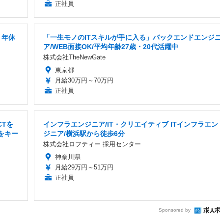
正社員
・年休
「一生モノのITスキルが手に入る」バックエンドエンジ
ア/WEB面接OK/平均年齢27歳・20代活躍中
株式会社TheNewGate
東京都
月給30万円～70万円
正社員
CTを
インフラエンジニア/IT・クリエイティブ ITインフラエン
をキー
ジニア/横浜駅から徒歩6分
株式会社ロフティー 採用センター
神奈川県
月給29万円～51万円
正社員
Sponsored by