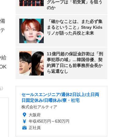
グループは「初受賞」を狙う
のか
警備
「確かなことは、また必ず集
まるということ」Stray Kids
テ
リノが語った兵役と未来
11億円超の保証金詐欺は「刑
や給
事犯罪の域」…韓国俳優、契
約満了日にも前事務所会長か
OK
ら返還なし
晶》
セールスエンジニア/週休2日以上/土日両
日固定休み/日曜休み/寮・社宅
株式会社アルティア
大阪府
年収450万円～630万円
正社員