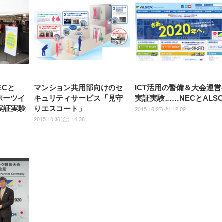
ECと
マンション共用部向けのセ
ICT活用の警備＆大会運営
ポーツイ
キュリティサービス「見守
実証実験……NECとALS
実証実験
りエスコート」
2015.10.27(火) 12:09
2015.10.30(金) 14:38