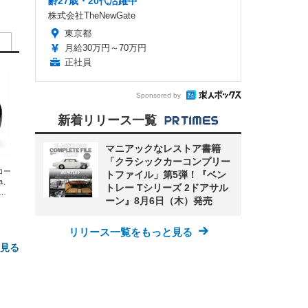
齢27歳・20代活躍中
株式会社TheNewGate
東京都
月給30万円～70万円
正社員
Sponsored by
新着リリース一覧
マニアックなレストア書籍
「クラシックカーコンプリー
エコー
トファイル」第5弾！『ベン
xa、
トレー Tシリーズ 2ドアサル
な
ーン』8月6日（木）発売
リリース一覧をもっと見る
と見る