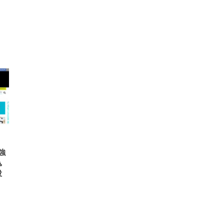
FHD】
ェ
ット
 メ
レギ
 ゲ
ーサ
ンチ
 ガ
 (3
回
ー)
ンパ
高さ
 在
強
込
投