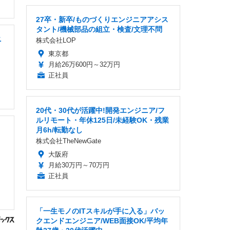
27卒・新卒/ものづくりエンジニアアシス
タント/機械部品の組立・検査/文理不問
ニ
株式会社LOP
東京都
月給26万600円～32万円
正社員
20代・30代が活躍中!開発エンジニア/フ
ルリモート・年休125日/未経験OK・残業
月6h/転勤なし
株式会社TheNewGate
大阪府
月給30万円～70万円
正社員
「一生モノのITスキルが手に入る」バッ
クエンドエンジニア/WEB面接OK/平均年