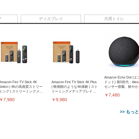
ア
ディスプレイ
犬用トイレ
Amazon Echo Dot (
Amazon Fire TV Stick 4K
Amazon Fire TV Stick 4K Plus
ドット) 第5世代 - Ale
Select | 4Kの高画質ストリー
| 映画館のような4K体験 | スト
センサー搭載、鮮やか
ミング | ストリーミングメデ
リーミングメディアプレイヤ
サウンド｜チャコール
￥7,480
ィアプレイヤー
ー
￥7,980
￥9,980
>> もっ