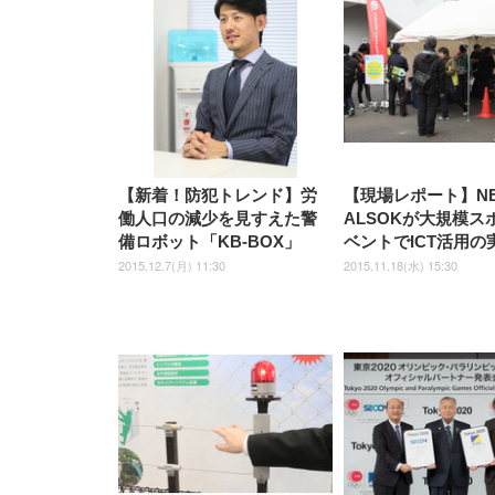
【新着！防犯トレンド】労
【現場レポート】N
働人口の減少を見すえた警
ALSOKが大規模ス
備ロボット「KB-BOX」
ベントでICT活用の
2015.12.7(月) 11:30
2015.11.18(水) 15:30