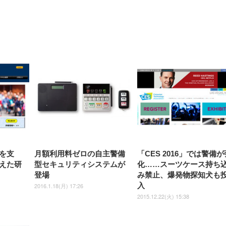
【整備済み品】Dell
【MiniLED/24.5inch/280Hz/
正品】27"ゲーミングモ
ANDWINT オフィスチ
アイリスオーヤマ ペ
Sezlife オフィスチェア デスク
ネオ・ルーライフ ネオ・オム
E2724HS 27インチ 液晶モ
Sezlife オフィスチェア デスク
Smart Basic(スマートベーシ
GRAPHT THE SHOOTER
ー DualSense 充電フッ
ア デスクチェア 肘なし
シーツ 超厚型 お徳用 
チェア 疲れない テレワーク
ツ L 中型犬用 26枚入り 単品
ニター フル
チェア 疲れない テレワーク
ック) 【Amazon.co.jp限定】
Gaming Monitor 24” Essential
き（CFI-ZDM1J）
ッシュ 通気性 ランバ
ュラー 200枚入
チェア 強化バックレスト 30
HD（1920×1080）VA 非光
チェア 強化バックレスト 30度
Smart Basic アイリスオーヤマ
ーミングモニター QD 24.5イ
ポート付き 腰サポート
【Amazon.co.jp限定】
￥1,800
￥15,800
￥34,980
9,979
度ロッキング機能 人間工学 椅
沢 HDMI/DisplayPort/VGA
ロッキング機能 人間工学 椅子
ペットシーツ 超厚型 お徳用
￥4,139
￥3,731
1ms FHD 量子ドット 残像低減
ス圧無段階昇降 360度
￥7,680
￥7,680
￥3,670
子 腰サポート 90度跳ね上げ
スピーカー内蔵 高さ調整 ス
腰サポート 90度跳ね上げ式ア
ワイド 100枚入 (x 1) (ケース
年保証 | 輝点保証 | 日本メーカ
転 キャスター付き コ
式アームレスト 3Dヘッドレス
イベル VESA対応
ームレスト 3Dヘッドレスト
販売)
クト 幅52×奥行58.5×
ト ハンガー付き 高反発クッシ
ComfortView ビジネス向け
ハンガー付き 高反発クッショ
84～96cm テレワーク
ョン PCチェア 通気性メッシ
ン PCチェア 通気性メッシュ
宅勤務 ブラック
ュ ゲーミング/勉強/事務用 お
ゲーミング/勉強/事務用 おし
しゃれ パソコンチェア (ブラ
ゃれ パソコンチェア (ホワイ
ック)
ト)
を支
月額利用料ゼロの自主警備
「CES 2016」では警備が
えた研
型セキュリティシステムが
化……スーツケース持ち
登場
み禁止、爆発物探知犬も
入
2016.1.18(月) 17:26
2015.12.22(火) 15:38