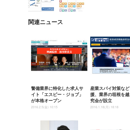
関連ニュース
EIZO ビジネス向けプレミア
EIZO ビジネス向けプレミア
【純
[EdoErgo] オフィスチェア 椅
Amazonベーシック ペットシ
SIHOO B100 オフィスチェア
Amazonベーシック ペットシ
ムモニター | FlexScan
ムモニター | FlexScan
ニタ
子 テレワーク 疲れない 跳ね
ーツ 薄型 レギュラー 1回使い
／デスクチェア メッシュチェ
ーツ 厚型 ワイド 42枚x2袋(84
EV3240X-WT | 31.5型4K
EV2740X-WT | 27.0型4K
ク付
上げ式アームレスト コンパク
捨て 無香料 ホワイト 300枚
ア 人間工学 疲れない ブラッ
枚) ホワイト(吸収面:ライトブ
UHD・USB Type-C・ホワイ
UHD・USB Type-C・ホワイ
ト 約105度ロッキング pc 事務
￥105,595
￥109,572
ク
ルー)
￥4
ト
ト
￥5,699
￥3,373
￥27,999
￥3,234
椅子 360度回転 座面昇降 強化
ナイロン樹脂ベース 通気性メ
ッシュ 在宅ワーク H-
WY01(黒網+黒枠+黒足)
警備業界に特化した求人サ
産業スパイ対策など
イト「エスピー・ジョブ」
援、業界の垣根を越
が本格オープン
究会が設立
2016.2.5(金) 10:15
2016.1.18(月) 18:18