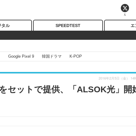
X
ジタル
SPEEDTEST
エ
I
Google Pixel 9
韓国ドラマ
K-POP
2016年2月5日（金） 14
をセットで提供、「ALSOK光」開