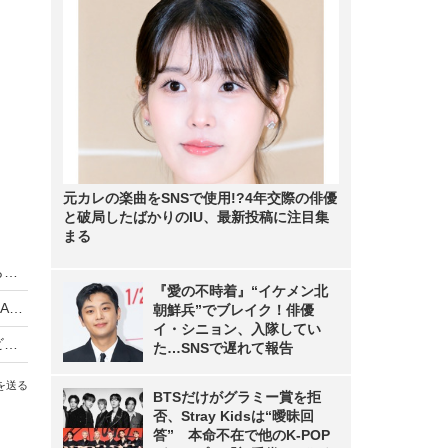
元カレの楽曲をSNSで使用!?4年交際の俳優
と破局したばかりのIU、最新投稿に注目集
まる
ドローンが不審者を追い詰める！SF映画さながらのワンシーンが実現へ
『愛の不時着』“イケメン北
ロボットが警備と道案内！ゼンリンデータコムとALSOKが新サービス検討へ
朝鮮兵”でブレイク！俳優
イ・シニョン、入隊してい
ドローンで刑務所を巡回監視！ セコムが新サービスの実証実験
た…SNSで遅れて報告
を送る
BTSだけがグラミー賞を拒
否、Stray Kidsは“曖昧回
答” 本命不在で他のK-POP