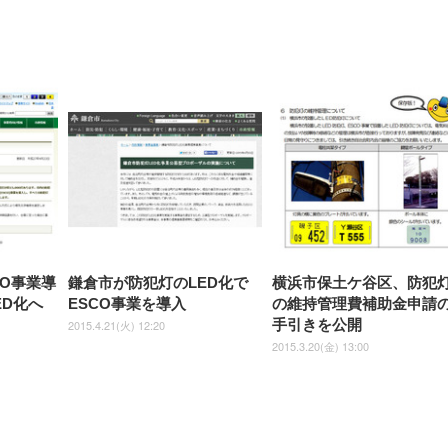
ーミングモニター QD 24.5イ
ポート付き 腰サポート
【Amazon.co.jp限定】
￥1,800
￥15,800
￥34,980
9,979
度ロッキング機能 人間工学 椅
沢 HDMI/DisplayPort/VGA
ロッキング機能 人間工学 椅子
ペットシーツ 超厚型 お徳用
￥4,139
￥3,731
1ms FHD 量子ドット 残像低減
ス圧無段階昇降 360度
￥7,680
￥7,680
￥3,670
子 腰サポート 90度跳ね上げ
スピーカー内蔵 高さ調整 ス
腰サポート 90度跳ね上げ式ア
ワイド 100枚入 (x 1) (ケース
年保証 | 輝点保証 | 日本メーカ
転 キャスター付き コ
式アームレスト 3Dヘッドレス
イベル VESA対応
ームレスト 3Dヘッドレスト
販売)
クト 幅52×奥行58.5×
ト ハンガー付き 高反発クッシ
ComfortView ビジネス向け
ハンガー付き 高反発クッショ
84～96cm テレワーク
ョン PCチェア 通気性メッシ
ン PCチェア 通気性メッシュ
宅勤務 ブラック
ュ ゲーミング/勉強/事務用 お
ゲーミング/勉強/事務用 おし
しゃれ パソコンチェア (ブラ
ゃれ パソコンチェア (ホワイ
ック)
ト)
CO事業導
鎌倉市が防犯灯のLED化で
横浜市保土ケ谷区、防犯
ED化へ
ESCO事業を導入
の維持管理費補助金申請
手引きを公開
2015.4.21(火) 12:20
2015.3.20(金) 13:00