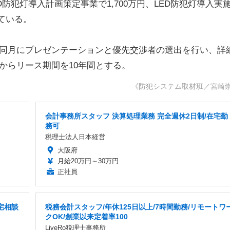
防犯灯導入計画策定事業で1,700万円、LED防犯灯導入実
っている。
同月にプレゼンテーションと優先交渉者の選出を行い、詳
からリース期間を10年間とする。
《防犯システム取材班／宮崎
会計事務所スタッフ 決算処理業務 完全週休2日制/在宅勤
務可
税理士法人日本経営
大阪府
月給20万円～30万円
正社員
宅相談
税務会計スタッフ/年休125日以上/7時間勤務/リモートワ
クOK/創業以来定着率100
LiveRo税理士事務所