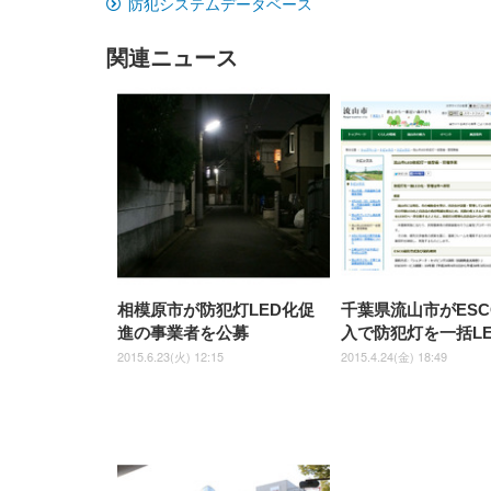
防犯システムデータベース
UHD・USB Type-C・ホワイ
UHD・USB Type-C・ホワイ
ト 約105度ロッキング pc 事務
￥105,595
￥109,572
ク
ルー)
￥4
ト
ト
￥5,699
￥3,373
￥27,999
￥3,234
椅子 360度回転 座面昇降 強化
ナイロン樹脂ベース 通気性メ
関連ニュース
ッシュ 在宅ワーク H-
WY01(黒網+黒枠+黒足)
相模原市が防犯灯LED化促
千葉県流山市がES
進の事業者を公募
入で防犯灯を一括L
2015.6.23(火) 12:15
2015.4.24(金) 18:49