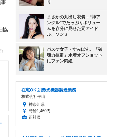
施事
り
まさかの丸出し衣装…“神ア
ングル”でたっぷりボリュー
ムを存分に見せた元アイド
細協
ル、ソンミ
バスケ女子・すみぽん、「破
崇》
壊力抜群」水着オフショット
にファン悶絶
在宅OK面接/光機器製造業務
株式会社平山
神奈川県
時給1,460円
正社員
ー