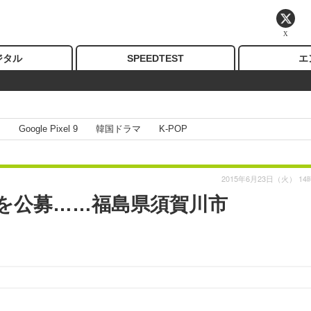
X
ジタル
SPEEDTEST
エ
I
Google Pixel 9
韓国ドラマ
K-POP
2015年6月23日（火） 14
者を公募……福島県須賀川市