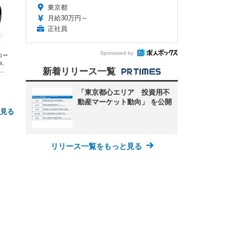
東京都
月給30万円～
正社員
Sponsored by
エコー
xa、
新着リリース一覧
な
「東京都心エリア 投資用不
動産マーケット動向」 を公開
と見る
リリース一覧をもっと見る
FHD】
ェ
ット
 メ
レギ
 ゲ
ーサ