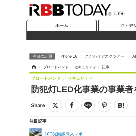
ホーム
IT・デ
注目の話題
iPhone 16
こだわりデスクツアー
A
ホーム
›
ブロードバンド
›
セキュリティ
›
記事
ブロードバンド
セキュリティ
防犯灯LED化事業の事業
注目記事
10G光回線導入レポ