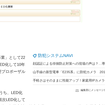
防犯システムNAVI
業」として22
D化して10年
型プロポーザル
編集部にメッセージ
うち、LED化
順次LED化して