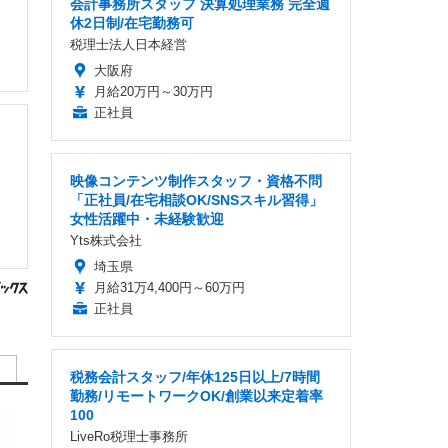
会計事務所スタッフ 決算処理業務 完全週
休2日制/在宅勤務可
税理士法人日本経営
大阪府
月給20万円～30万円
正社員
映像コンテンツ制作スタッフ・資格不問
「正社員/在宅相談OK/SNSスキル習得」
女性活躍中・未経験歓迎
Yts株式会社
埼玉県
月給31万4,400円～60万円
正社員
税務会計スタッフ/年休125日以上/7時間
勤務/リモートワークOK/創業以来定着率
100
LiveRo税理士事務所