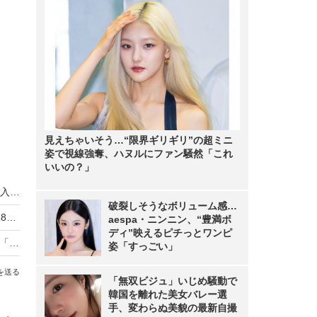
見えちゃいそう…“限界ギリギリ”の超ミニ
姿で視線強奪、ハヌルにファン騒然「これ
いいの？」
顔認証による徘徊防止対策への現場の声は？…導入事例紹介
破裂しそうなボリューム感…
山手線の新型電車「E235系」に防犯カメラ 2018年春から
aespa・ニンニン、“豊満ボ
ディ”映えるピチっとワンピ
手軽さはそのままに性能アップ！家庭用IPカメラ「Arlo PRO」
姿「すっごい」
を送る
「無双ビジュ」いじめ騒動で
韓国を離れた美女バレー選
手、変わらぬ美貌の最新自撮