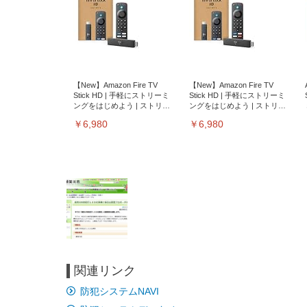
【New】Amazon Fire TV
【New】Amazon Fire TV
Stick HD | 手軽にストリーミ
Stick HD | 手軽にストリーミ
ングをはじめよう | ストリー
ングをはじめよう | ストリー
ミングメディアプレイヤー
ミングメディアプレイヤー
￥6,980
￥6,980
関連リンク
EIZO ビジネス向けプレミア
EIZO ビジネス向けプレミア
【純
[EdoErgo] オフィスチェア 椅
Amazonベーシック ペットシ
SIHOO B100 オフィスチェア
Amazonベーシック ペットシ
ムモニター | FlexScan
ムモニター | FlexScan
ニタ
防犯システムNAVI
子 テレワーク 疲れない 跳ね
ーツ 薄型 レギュラー 1回使い
／デスクチェア メッシュチェ
ーツ 厚型 ワイド 42枚x2袋(84
EV3240X-WT | 31.5型4K
EV2740X-WT | 27.0型4K
ク付
上げ式アームレスト コンパク
捨て 無香料 ホワイト 300枚
ア 人間工学 疲れない ブラッ
枚) ホワイト(吸収面:ライトブ