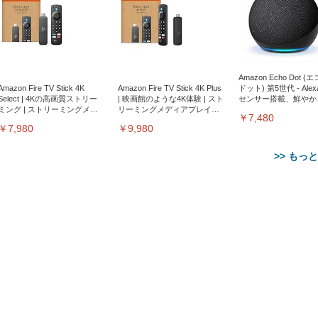
Amazon Echo Dot (
Amazon Fire TV Stick 4K
Amazon Fire TV Stick 4K Plus
ドット) 第5世代 - Ale
Select | 4Kの高画質ストリー
| 映画館のような4K体験 | スト
センサー搭載、鮮やか
ミング | ストリーミングメデ
リーミングメディアプレイヤ
サウンド｜チャコール
￥7,480
ィアプレイヤー
ー
￥7,980
￥9,980
>> もっ
【整備済み品】Dell
【MiniLED/24.5inch/280Hz/
正品】27"ゲーミングモ
ANDWINT オフィスチ
アイリスオーヤマ ペ
Sezlife オフィスチェア デスク
ネオ・ルーライフ ネオ・オム
E2724HS 27インチ 液晶モ
Sezlife オフィスチェア デスク
Smart Basic(スマートベーシ
GRAPHT THE SHOOTER
ー DualSense 充電フッ
ア デスクチェア 肘なし
シーツ 超厚型 お徳用 
チェア 疲れない テレワーク
ツ L 中型犬用 26枚入り 単品
ニター フル
チェア 疲れない テレワーク
ック) 【Amazon.co.jp限定】
Gaming Monitor 24” Essential
き（CFI-ZDM1J）
ッシュ 通気性 ランバ
ュラー 200枚入
チェア 強化バックレスト 30
HD（1920×1080）VA 非光
チェア 強化バックレスト 30度
Smart Basic アイリスオーヤマ