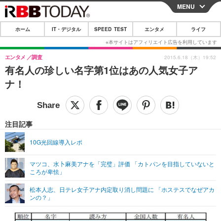
MENU
CLOSE
ホーム
IT・デジタル
SPEED TEST
エンタメ
ライフ
ホーム
IT・デジタル
エンタメ
調査
2015.6.18（木）19:52
有名人の珍しい名字第1位はあの人気女子ア
IT・デジタルTOP
スマートフォン
SPEED TEST
ナ！
ネタ
ガジェット・ツール
エンタメ
ショッピング
その他
エンタメTOP
映画・ドラマ
ライフ
注目記事
韓流・K-POP
韓国・芸能
ライフTOP
グルメ
リリース一覧
10G光回線導入レポ
音楽
スポーツ
ペット
ショッピング
プッシュ通知の停止方法
マツコ、水卜麻美アナを「完璧」評価 「カトパンを目指していないと
ころが卑怯」
グラビア
ブログ
その他
松本人志、日テレ女子アナ内定取り消し問題に 「ホステスでなぜアカ
ショッピング
その他
ンの？」