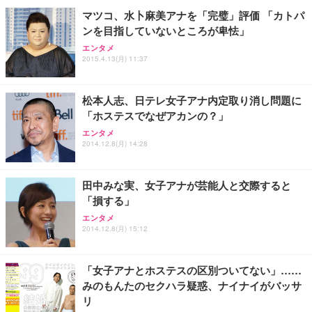
￥109,572
マツコ、水卜麻美アナを「完璧」評価 「カトパ
ンを目指していないところが卑怯」
Sezlife オフィスチェア デスクチェア 疲れない テレ
【純正品】27"ゲーミングモニター DualSense 充電
ネオ・ルーライフ ネオ・オムツ L 中型犬用 26枚入
エンタメ
ワーク チェア 強化バックレスト 30度ロッキング機
2015.4.13(月) 11:37
フック付き（CFI-ZDM1J）
り 単品
能 人間工学 椅子 腰サポート 90度跳ね上げ式アーム
レスト 3Dヘッドレスト ハンガー付き 高反発クッシ
￥49,979
￥1,800
￥7,680
ョン PCチェア 通気性メッシュ ゲーミング/勉強/事
松本人志、日テレ女子アナ内定取り消し問題に
務用 おしゃれ パソコンチェア (ブラック)
「ホステスでなぜアカンの？」
Sezlife オフィスチェア デスクチェア 疲れない テレ
【整備済み品】Dell E2724HS 27インチ 液晶モニタ
Smart Basic(スマートベーシック) 【Amazon.co.jp
エンタメ
ワーク チェア 強化バックレスト 30度ロッキング機
ー フルHD（1920×1080）VA 非光沢 HDMI/DisplayP
限定】 Smart Basic アイリスオーヤマ ペットシーツ
2014.12.8(月) 14:28
能 人間工学 椅子 腰サポート 90度跳ね上げ式アーム
ort/VGA スピーカー内蔵 高さ調整 スイベル VESA対
超厚型 お徳用 ワイド 100枚入 (x 1) (ケース販売)
レスト 3Dヘッドレスト ハンガー付き 高反発クッシ
応 ComfortView ビジネス向け
￥7,680
￥15,800
￥3,670
ョン PCチェア 通気性メッシュ ゲーミング/勉強/事
田中みな実、女子アナが芸能人と交際すると
務用 おしゃれ パソコンチェア (ホワイト)
「損する」
ANDWINT オフィスチェア デスクチェア 肘なし メ
【MiniLED/24.5inch/280Hz/FHD】GRAPHT THE S
アイリスオーヤマ ペットシーツ 超厚型 お徳用 レギ
ッシュ 通気性 ランバーサポート付き 腰サポート ガ
HOOTER Gaming Monitor 24” Essential ゲーミン
エンタメ
ュラー 200枚入【Amazon.co.jp限定】
ス圧無段階昇降 360度回転 キャスター付き コンパク
グモニター QD 24.5インチ 1ms FHD 量子ドット 残
2014.12.8(月) 15:12
ト 幅52×奥行58.5×高さ84～96cm テレワーク 在宅
像低減 (3年保証 | 輝点保証 | 日本メーカー)
￥3,731
￥4,139
￥34,980
勤務 ブラック
「女子アナとホステスの区別ついてない」……
みのもんたのセクハラ疑惑、ナイナイがバッサ
リ