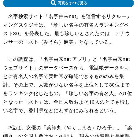
写真をすべて見る
名字検索サイト「名字由来net」を運営するリクルーテ
ィングスタジオは、「珍しい名字の有名人ランキングベ
スト30」を発表した。最も珍しいとされたのは、アナウ
ンサーの「水卜（みうら）麻美」となっている。
この調査は、「名字由来net アプリ」と「名字由来net
ウェブサイト」のデータベースから、電話帳データをも
とに有名人の名字で実世帯が確認できるもののみを集
計。その上で、人数が少ない名字を上位として30位まで
をランキング化したもの。「珍しい名字の有名人」の1位
となった「水卜」は、全国人数およそ10人のとても珍し
い名字で、香川県などにわずかにみられるという。
2位は、女優の「薬師丸（やくしまる）ひろ子」。「薬
師丸」の全国人数はおよそ20人、現在の佐賀県と長崎県