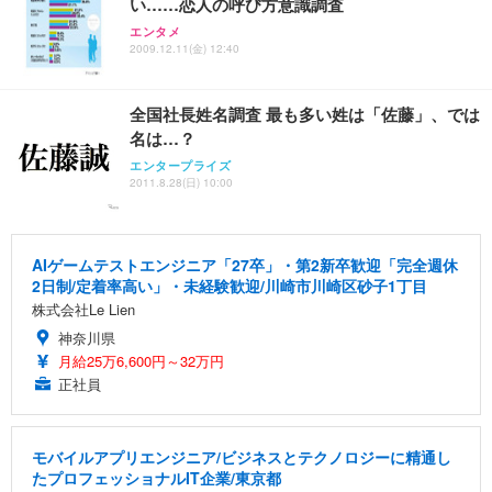
い……恋人の呼び方意識調査
エンタメ
2009.12.11(金) 12:40
全国社長姓名調査 最も多い姓は「佐藤」、では
名は…？
エンタープライズ
2011.8.28(日) 10:00
AIゲームテストエンジニア「27卒」・第2新卒歓迎「完全週休
2日制/定着率高い」・未経験歓迎/川崎市川崎区砂子1丁目
株式会社Le Lien
神奈川県
月給25万6,600円～32万円
正社員
モバイルアプリエンジニア/ビジネスとテクノロジーに精通し
たプロフェッショナルIT企業/東京都