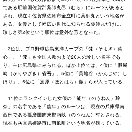
である肥前国佐賀郡薬師丸邑（むら）にルーツがあると
され、現在も佐賀県佐賀市金立町に薬師丸という地名が
ある。女優として幅広い世代に知られる薬師丸だけに、
珍しさ第2位という順位は意外な形となった。
3位は、プロ野球広島東洋カープの「梵（そよぎ）英
心」。「梵」も全国人数およそ20人の珍しい名字であ
り、主に広島県にみられる。ほか上位では、4位に「假屋
崎（かりやざき）省吾」、5位に「貫地谷（かんじや）し
ほり」、6位に「蛍原（ほとはら）徹」らが入っている。
11位にランクインした女優の「能年（のうねん）玲
奈」の名字である「能年」のルーツは、現在の兵庫県南
西部である播磨国飾東郡南畝（のうねん）村とされる。
現在も兵庫県姫路市に南畝町という地名が残っている。