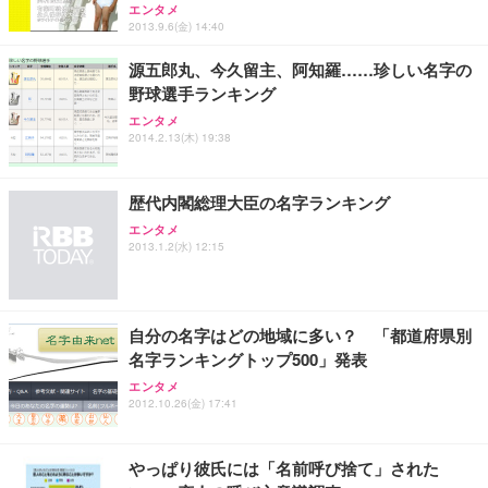
エンタメ
2013.9.6(金) 14:40
源五郎丸、今久留主、阿知羅……珍しい名字の
野球選手ランキング
エンタメ
2014.2.13(木) 19:38
歴代内閣総理大臣の名字ランキング
エンタメ
2013.1.2(水) 12:15
自分の名字はどの地域に多い？ 「都道府県別
名字ランキングトップ500」発表
エンタメ
2012.10.26(金) 17:41
やっぱり彼氏には「名前呼び捨て」された