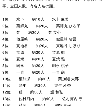
字、全国人数、有名人名の順。
1位 水卜 約10人 水卜 麻美
2位 薬師丸 約20人 薬師丸 ひろ子
3位 梵 約20人 梵 英心
4位 假屋崎 約20人 假屋崎 省吾
5位 貫地谷 約20人 貫地谷 しほり
6位 蛍原 約20人 蛍原 徹
7位 夏焼 約20人 夏焼 雅
8位 嗣永 約20人 嗣永 桃子
9位 一青 約20人 一青 窈
10位 葉加瀬 約30人 葉加瀬 太郎
11位 能年 約30人 能年 玲奈
12位 鰻 約30人 鰻 和弘
13位 佐村河内 約40人 佐村河内 守
14位 鞘師 約50人 鞘師 里保