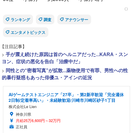
《》
ランキング
調査
アナウンサー
エンタメトピックス
【注目記事】
>
手が震え続けた原因は首のヘルニアだった...KARA・スン
ヨン、症状の悪化を告白「治療中だ」
>
同性との“密着写真”が拡散...薬物使用で有罪、男性への性
的暴行疑惑もあった俳優ユ・アインの近況
AIゲームテストエンジニア「27卒」・第2新卒歓迎「完全週休
2日制/定着率高い」・未経験歓迎/川崎市川崎区砂子1丁目
株式会社Le Lien
神奈川県
月給25万6,600円～32万円
正社員