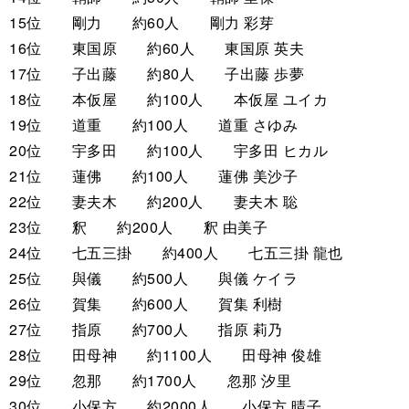
15位 剛力 約60人 剛力 彩芽
16位 東国原 約60人 東国原 英夫
17位 子出藤 約80人 子出藤 歩夢
18位 本仮屋 約100人 本仮屋 ユイカ
19位 道重 約100人 道重 さゆみ
20位 宇多田 約100人 宇多田 ヒカル
21位 蓮佛 約100人 蓮佛 美沙子
22位 妻夫木 約200人 妻夫木 聡
23位 釈 約200人 釈 由美子
24位 七五三掛 約400人 七五三掛 龍也
25位 與儀 約500人 與儀 ケイラ
26位 賀集 約600人 賀集 利樹
27位 指原 約700人 指原 莉乃
28位 田母神 約1100人 田母神 俊雄
29位 忽那 約1700人 忽那 汐里
30位 小保方 約2000人 小保方 晴子