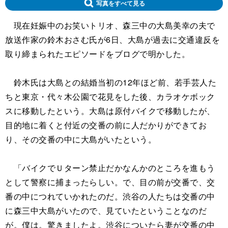
写真をすべて見る
現在妊娠中のお笑いトリオ、森三中の大島美幸の夫で
放送作家の鈴木おさむ氏が6日、大島が過去に交通違反を
取り締まられたエピソードをブログで明かした。
鈴木氏は大島との結婚当初の12年ほど前、若手芸人た
ちと東京・代々木公園で花見をした後、カラオケボック
スに移動したという。大島は原付バイクで移動したが、
目的地に着くと付近の交番の前に人だかりができてお
り、その交番の中に大島がいたという。
「バイクでＵターン禁止だかなんかのところを進もう
として警察に捕まったらしい。で、目の前が交番で、交
番の中につれていかれたのだ。渋谷の人たちは交番の中
に森三中大島がいたので、見ていたということなのだ
が。僕は。驚きましたよ。渋谷についたら妻が交番の中