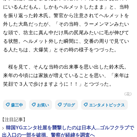
にいるんだもん。しかもヘルメットしたまま」と、当時
を振り返った鈴木氏。警官から注意されてヘルメットを
外した大島だったが、「その当時、ラーメンマンみたい
な頭で、坊主に真ん中だけ馬の尻尾みたいに毛が伸びて
る状態。ヘルメット外した瞬間に、交番の周りで見てい
る人たちは、大爆笑」とその時の様子をつづった。
桜を見て、そんな当時の出来事を思い出した鈴木氏。
来年の今頃には家族が増えていることを思い、「来年は
笑顔で３人で歩けますように！！」とつづった。
《花》
森三中
お笑い
ブログ
エンタメトピックス
【注目記事】
>
韓国YGエンタ社屋を襲撃したのは日本人...ゴルフクラブで
出入口の一部を破損、警察が経緯を調査へ