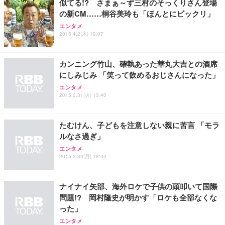
似てる!? さまぁ～ず三村のそっくりさん登場
務用 おしゃれ パソコンチェア (ホワイト)
の新CM……桐谷美玲も「ほんとにビックリ」
ANDWINT オフィスチェア デスクチェア 肘なし メ
【MiniLED/24.5inch/280Hz/FHD】GRAPHT THE S
アイリスオーヤマ ペットシーツ 超厚型 お徳用 レギ
エンタメ
ッシュ 通気性 ランバーサポート付き 腰サポート ガ
HOOTER Gaming Monitor 24” Essential ゲーミン
ュラー 200枚入【Amazon.co.jp限定】
2015.4.2(木) 19:07
ス圧無段階昇降 360度回転 キャスター付き コンパク
グモニター QD 24.5インチ 1ms FHD 量子ドット 残
ト 幅52×奥行58.5×高さ84～96cm テレワーク 在宅
像低減 (3年保証 | 輝点保証 | 日本メーカー)
￥3,731
￥4,139
￥34,980
勤務 ブラック
カンニング竹山、確執あった華丸大吉との酒席
にしみじみ 「笑って飲めるおじさんになった」
エンタメ
2015.3.31(火) 13:40
たむけん、子どもを注意しない親に苦言 「モラ
ルなさ過ぎ」
エンタメ
2015.3.30(月) 18:00
ナイナイ矢部、海外ロケで子供の頭叩いて国際
問題!? 岡村隆史が明かす「ロケも全部なくな
った」
エンタメ