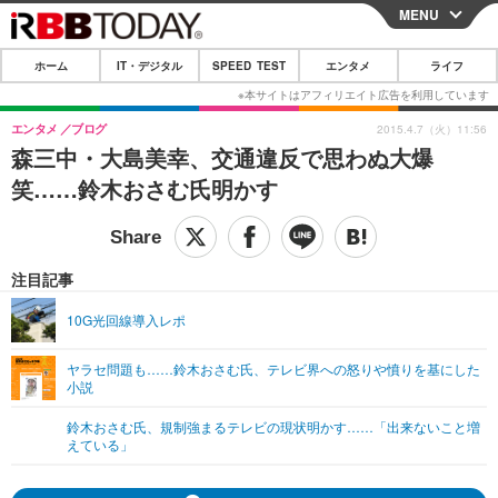
MENU
CLOSE
ホーム
IT・デジタル
SPEED TEST
エンタメ
ライフ
ホーム
IT・デジタル
エンタメ
ブログ
2015.4.7（火）11:56
森三中・大島美幸、交通違反で思わぬ大爆
IT・デジタルTOP
スマートフォン
SPEED TEST
笑……鈴木おさむ氏明かす
ネタ
ガジェット・ツール
エンタメ
ショッピング
その他
エンタメTOP
映画・ドラマ
ライフ
注目記事
韓流・K-POP
韓国・芸能
ライフTOP
グルメ
リリース一覧
10G光回線導入レポ
音楽
スポーツ
ペット
ショッピング
プッシュ通知の停止方法
ヤラセ問題も……鈴木おさむ氏、テレビ界への怒りや憤りを基にした
小説
グラビア
ブログ
その他
鈴木おさむ氏、規制強まるテレビの現状明かす……「出来ないこと増
ショッピング
その他
えている」