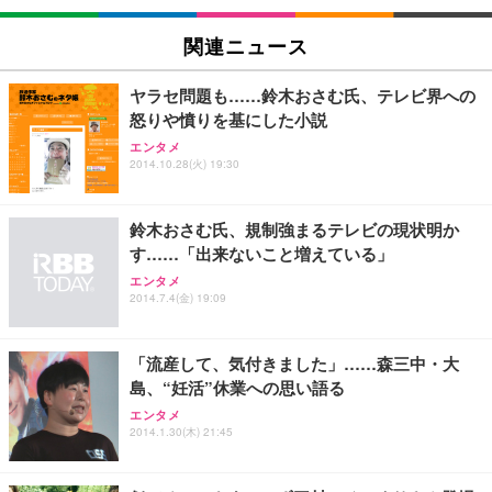
[EdoErgo] オフィスチェア 椅子 テレワーク 疲れな
EIZO ビジネス向けプレミアムモニター | FlexScan
Amazonベーシック ペットシーツ 薄型 レギュラー 1
い 跳ね上げ式アームレスト コンパクト 約105度ロッ
EV3240X-WT | 31.5型4K UHD・USB Type-C・ホワ
関連ニュース
回使い捨て 無香料 ホワイト 300枚
キング pc 事務椅子 360度回転 座面昇降 強化ナイロ
イト
ン樹脂ベース 通気性メッシュ 在宅ワーク H-WY01
￥3,373
￥5,699
￥105,595
ヤラセ問題も……鈴木おさむ氏、テレビ界への
(黒網+黒枠+黒足)
怒りや憤りを基にした小説
エンタメ
EIZO ビジネス向けプレミアムモニター | FlexScan
SIHOO B100 オフィスチェア／デスクチェア メッシ
Amazonベーシック ペットシーツ 厚型 ワイド 42枚
2014.10.28(火) 19:30
EV2740X-WT | 27.0型4K UHD・USB Type-C・ホワ
ュチェア 人間工学 疲れない ブラック
x2袋(84枚) ホワイト(吸収面:ライトブルー)
イト
￥27,999
￥3,234
￥109,572
鈴木おさむ氏、規制強まるテレビの現状明か
す……「出来ないこと増えている」
Sezlife オフィスチェア デスクチェア 疲れない テレ
エンタメ
【純正品】27"ゲーミングモニター DualSense 充電
ネオ・ルーライフ ネオ・オムツ L 中型犬用 26枚入
ワーク チェア 強化バックレスト 30度ロッキング機
2014.7.4(金) 19:09
フック付き（CFI-ZDM1J）
り 単品
能 人間工学 椅子 腰サポート 90度跳ね上げ式アーム
レスト 3Dヘッドレスト ハンガー付き 高反発クッシ
￥49,979
￥1,800
￥7,680
ョン PCチェア 通気性メッシュ ゲーミング/勉強/事
「流産して、気付きました」……森三中・大
務用 おしゃれ パソコンチェア (ブラック)
島、“妊活”休業への思い語る
Sezlife オフィスチェア デスクチェア 疲れない テレ
【整備済み品】Dell E2724HS 27インチ 液晶モニタ
Smart Basic(スマートベーシック) 【Amazon.co.jp
エンタメ
ワーク チェア 強化バックレスト 30度ロッキング機
ー フルHD（1920×1080）VA 非光沢 HDMI/DisplayP
限定】 Smart Basic アイリスオーヤマ ペットシーツ
2014.1.30(木) 21:45
能 人間工学 椅子 腰サポート 90度跳ね上げ式アーム
ort/VGA スピーカー内蔵 高さ調整 スイベル VESA対
超厚型 お徳用 ワイド 100枚入 (x 1) (ケース販売)
レスト 3Dヘッドレスト ハンガー付き 高反発クッシ
応 ComfortView ビジネス向け
￥7,680
￥15,800
￥3,670
ョン PCチェア 通気性メッシュ ゲーミング/勉強/事