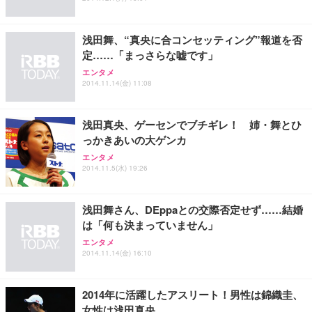
EV2740X-WT | 27.0型4K UHD・USB Type-C・ホワ
ュチェア 人間工学 疲れない ブラック
x2袋(84枚) ホワイト(吸収面:ライトブルー)
イト
￥27,999
￥3,234
￥109,572
浅田舞、“真央に合コンセッティング”報道を否
定……「まっさらな嘘です」
Sezlife オフィスチェア デスクチェア 疲れない テレ
エンタメ
【純正品】27"ゲーミングモニター DualSense 充電
ネオ・ルーライフ ネオ・オムツ L 中型犬用 26枚入
ワーク チェア 強化バックレスト 30度ロッキング機
2014.11.14(金) 11:08
フック付き（CFI-ZDM1J）
り 単品
能 人間工学 椅子 腰サポート 90度跳ね上げ式アーム
レスト 3Dヘッドレスト ハンガー付き 高反発クッシ
￥49,979
￥1,800
￥7,680
ョン PCチェア 通気性メッシュ ゲーミング/勉強/事
浅田真央、ゲーセンでブチギレ！ 姉・舞とひ
務用 おしゃれ パソコンチェア (ブラック)
っかきあいの大ゲンカ
Sezlife オフィスチェア デスクチェア 疲れない テレ
【整備済み品】Dell E2724HS 27インチ 液晶モニタ
Smart Basic(スマートベーシック) 【Amazon.co.jp
エンタメ
ワーク チェア 強化バックレスト 30度ロッキング機
ー フルHD（1920×1080）VA 非光沢 HDMI/DisplayP
限定】 Smart Basic アイリスオーヤマ ペットシーツ
2014.11.5(水) 19:26
能 人間工学 椅子 腰サポート 90度跳ね上げ式アーム
ort/VGA スピーカー内蔵 高さ調整 スイベル VESA対
超厚型 お徳用 ワイド 100枚入 (x 1) (ケース販売)
レスト 3Dヘッドレスト ハンガー付き 高反発クッシ
応 ComfortView ビジネス向け
￥7,680
￥15,800
￥3,670
ョン PCチェア 通気性メッシュ ゲーミング/勉強/事
浅田舞さん、DEppaとの交際否定せず……結婚
務用 おしゃれ パソコンチェア (ホワイト)
は「何も決まっていません」
ANDWINT オフィスチェア デスクチェア 肘なし メ
【MiniLED/24.5inch/280Hz/FHD】GRAPHT THE S
アイリスオーヤマ ペットシーツ 超厚型 お徳用 レギ
エンタメ
ッシュ 通気性 ランバーサポート付き 腰サポート ガ
HOOTER Gaming Monitor 24” Essential ゲーミン
ュラー 200枚入【Amazon.co.jp限定】
2014.11.14(金) 16:10
ス圧無段階昇降 360度回転 キャスター付き コンパク
グモニター QD 24.5インチ 1ms FHD 量子ドット 残
ト 幅52×奥行58.5×高さ84～96cm テレワーク 在宅
像低減 (3年保証 | 輝点保証 | 日本メーカー)
￥3,731
￥4,139
￥34,980
勤務 ブラック
2014年に活躍したアスリート！男性は錦織圭、
女性は浅田真央