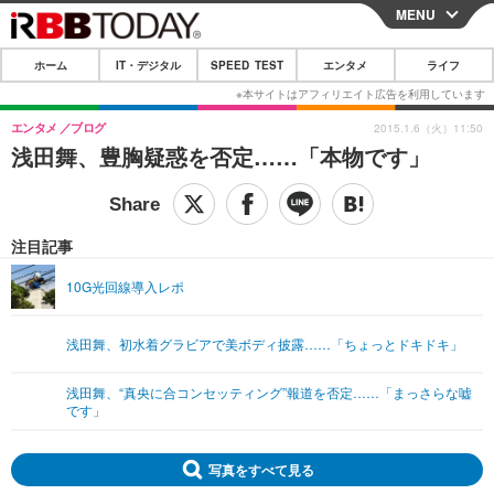
MENU
CLOSE
ホーム
IT・デジタル
SPEED TEST
エンタメ
ライフ
ホーム
IT・デジタル
エンタメ
ブログ
2015.1.6（火）11:50
浅田舞、豊胸疑惑を否定……「本物です」
IT・デジタルTOP
スマートフォン
SPEED TEST
ネタ
ガジェット・ツール
エンタメ
注目記事
ショッピング
その他
エンタメTOP
映画・ドラマ
ライフ
10G光回線導入レポ
韓流・K-POP
韓国・芸能
ライフTOP
グルメ
リリース一覧
浅田舞、初水着グラビアで美ボディ披露……「ちょっとドキドキ」
音楽
スポーツ
ペット
ショッピング
プッシュ通知の停止方法
グラビア
ブログ
浅田舞、“真央に合コンセッティング”報道を否定……「まっさらな嘘
その他
です」
ショッピング
その他
写真をすべて見る