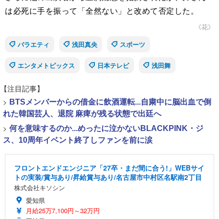
は必死に手を振って「全然ない」と改めて否定した。
《花》
バラエティ
浅田真央
スポーツ
エンタメトピックス
日本テレビ
浅田舞
【注目記事】
>
BTSメンバーからの借金に飲酒運転...自粛中に脳出血で倒
れた韓国芸人、退院 麻痺が残る状態で出廷へ
>
何を意味するのか...めったに泣かないBLACKPINK・ジ
ス、10周年イベント終了しファンを前に涙
フロントエンドエンジニア「27卒・まだ間に合う!」WEBサイ
トの実装/賞与あり/昇給賞与あり/名古屋市中村区名駅南2丁目
株式会社キソシン
愛知県
月給25万7,100円～32万円