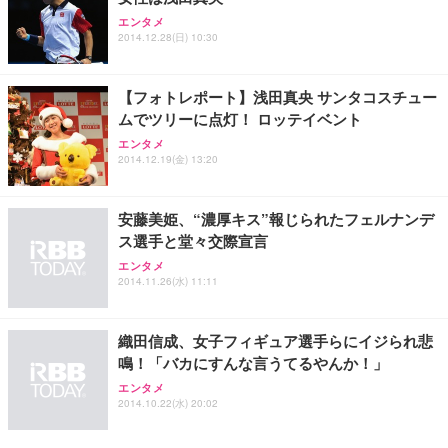
エンタメ
2014.12.28(日) 10:30
【フォトレポート】浅田真央 サンタコスチュー
ムでツリーに点灯！ ロッテイベント
エンタメ
2014.12.19(金) 13:20
安藤美姫、“濃厚キス”報じられたフェルナンデ
ス選手と堂々交際宣言
エンタメ
2014.11.26(水) 11:11
織田信成、女子フィギュア選手らにイジられ悲
鳴！「バカにすんな言うてるやんか！」
エンタメ
2014.10.22(水) 20:02