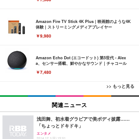
Amazon Fire TV Stick 4K Plus | 映画館のような4K
体験 | ストリーミングメディアプレイヤー
￥9,980
Amazon Echo Dot (エコードット) 第5世代 - Alex
a、センサー搭載、鮮やかなサウンド｜チャコール
￥7,480
>> もっと見る
[EdoErgo] オフィスチェア 椅子 テレワーク 疲れな
EIZO ビジネス向けプレミアムモニター | FlexScan
Amazonベーシック ペットシーツ 薄型 レギュラー 1
い 跳ね上げ式アームレスト コンパクト 約105度ロッ
EV3240X-WT | 31.5型4K UHD・USB Type-C・ホワ
関連ニュース
回使い捨て 無香料 ホワイト 300枚
キング pc 事務椅子 360度回転 座面昇降 強化ナイロ
イト
ン樹脂ベース 通気性メッシュ 在宅ワーク H-WY01
￥3,373
￥5,699
￥105,595
浅田舞、初水着グラビアで美ボディ披露……
(黒網+黒枠+黒足)
「ちょっとドキドキ」
エンタメ
EIZO ビジネス向けプレミアムモニター | FlexScan
SIHOO B100 オフィスチェア／デスクチェア メッシ
Amazonベーシック ペットシーツ 厚型 ワイド 42枚
2014.12.1(月) 15:01