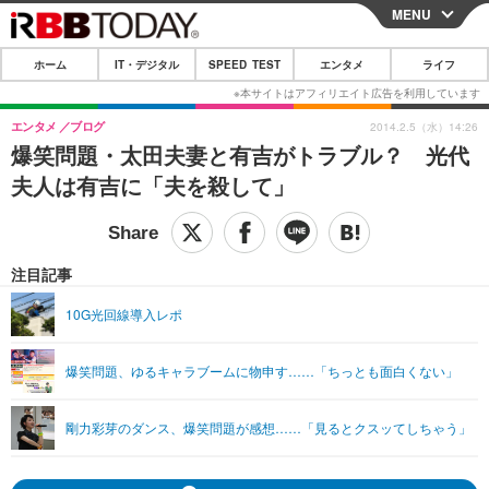
MENU
CLOSE
ホーム
IT・デジタル
SPEED TEST
エンタメ
ライフ
ホーム
IT・デジタル
エンタメ
ブログ
2014.2.5（水）14:26
爆笑問題・太田夫妻と有吉がトラブル？ 光代
IT・デジタルTOP
スマートフォン
SPEED TEST
夫人は有吉に「夫を殺して」
ネタ
ガジェット・ツール
エンタメ
ショッピング
その他
エンタメTOP
映画・ドラマ
ライフ
注目記事
韓流・K-POP
韓国・芸能
ライフTOP
グルメ
リリース一覧
10G光回線導入レポ
音楽
スポーツ
ペット
ショッピング
プッシュ通知の停止方法
爆笑問題、ゆるキャラブームに物申す……「ちっとも面白くない」
グラビア
ブログ
その他
ショッピング
その他
剛力彩芽のダンス、爆笑問題が感想……「見るとクスッてしちゃう」