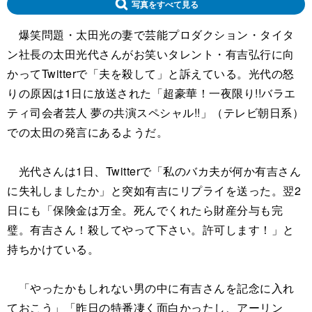
写真をすべて見る
爆笑問題・太田光の妻で芸能プロダクション・タイタ
ン社長の太田光代さんがお笑いタレント・有吉弘行に向
かってTwitterで「夫を殺して」と訴えている。光代の怒
りの原因は1日に放送された「超豪華！一夜限り!!バラエ
ティ司会者芸人 夢の共演スペシャル!!」（テレビ朝日系）
での太田の発言にあるようだ。
光代さんは1日、Twitterで「私のバカ夫が何か有吉さん
に失礼しましたか」と突如有吉にリプライを送った。翌2
日にも「保険金は万全。死んでくれたら財産分与も完
璧。有吉さん！殺してやって下さい。許可します！」と
持ちかけている。
「やったかもしれない男の中に有吉さんを記念に入れ
ておこう」「昨日の特番凄く面白かったし、アーリン