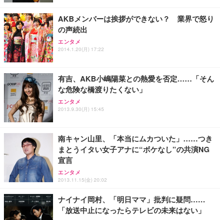
レスト 3Dヘッドレスト ハンガー付き 高反発クッシ
￥49,979
￥1,800
￥7,680
ョン PCチェア 通気性メッシュ ゲーミング/勉強/事
AKBメンバーは挨拶ができない？ 業界で怒り
務用 おしゃれ パソコンチェア (ブラック)
の声続出
Sezlife オフィスチェア デスクチェア 疲れない テレ
【整備済み品】Dell E2724HS 27インチ 液晶モニタ
Smart Basic(スマートベーシック) 【Amazon.co.jp
エンタメ
ワーク チェア 強化バックレスト 30度ロッキング機
ー フルHD（1920×1080）VA 非光沢 HDMI/DisplayP
限定】 Smart Basic アイリスオーヤマ ペットシーツ
2014.1.20(月) 17:22
能 人間工学 椅子 腰サポート 90度跳ね上げ式アーム
ort/VGA スピーカー内蔵 高さ調整 スイベル VESA対
超厚型 お徳用 ワイド 100枚入 (x 1) (ケース販売)
レスト 3Dヘッドレスト ハンガー付き 高反発クッシ
応 ComfortView ビジネス向け
￥7,680
￥15,800
￥3,670
ョン PCチェア 通気性メッシュ ゲーミング/勉強/事
有吉、AKB小嶋陽菜との熱愛を否定……「そん
務用 おしゃれ パソコンチェア (ホワイト)
な危険な橋渡りたくない」
ANDWINT オフィスチェア デスクチェア 肘なし メ
【MiniLED/24.5inch/280Hz/FHD】GRAPHT THE S
アイリスオーヤマ ペットシーツ 超厚型 お徳用 レギ
エンタメ
ッシュ 通気性 ランバーサポート付き 腰サポート ガ
HOOTER Gaming Monitor 24” Essential ゲーミン
ュラー 200枚入【Amazon.co.jp限定】
2013.9.30(月) 15:45
ス圧無段階昇降 360度回転 キャスター付き コンパク
グモニター QD 24.5インチ 1ms FHD 量子ドット 残
ト 幅52×奥行58.5×高さ84～96cm テレワーク 在宅
像低減 (3年保証 | 輝点保証 | 日本メーカー)
￥3,731
￥4,139
￥34,980
勤務 ブラック
南キャン山里、「本当にムカついた」……つき
まとうイタい女子アナに“ボケなし”の共演NG
宣言
エンタメ
2013.11.15(金) 20:02
ナイナイ岡村、「明日ママ」批判に疑問……
「放送中止になったらテレビの未来はない」