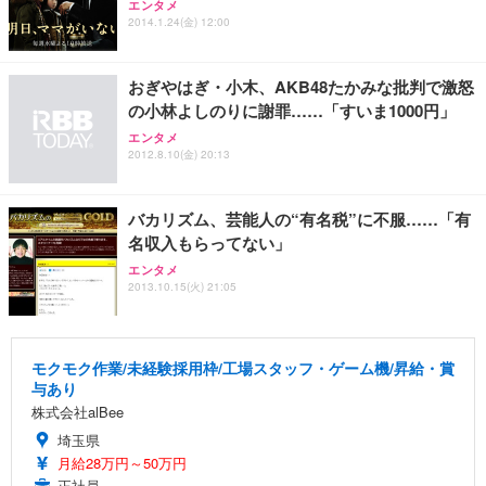
エンタメ
2014.1.24(金) 12:00
おぎやはぎ・小木、AKB48たかみな批判で激怒
の小林よしのりに謝罪……「すいま1000円」
エンタメ
2012.8.10(金) 20:13
バカリズム、芸能人の“有名税”に不服……「有
名収入もらってない」
エンタメ
2013.10.15(火) 21:05
モクモク作業/未経験採用枠/工場スタッフ・ゲーム機/昇給・賞
与あり
株式会社alBee
埼玉県
月給28万円～50万円
正社員