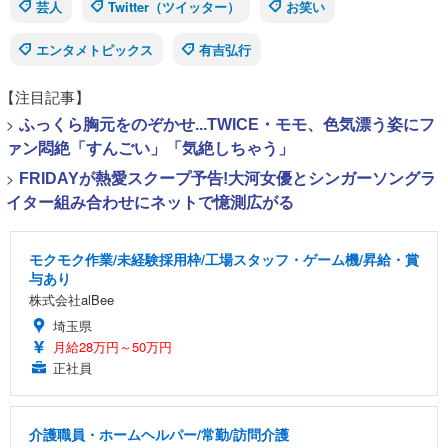
芸人
Twitter（ツイッター）
お笑い
エンタメトピックス
有吉弘行
【注目記事】
>
ふっくら胸元をのぞかせ...TWICE・モモ、色気漂う姿にフ
ァン悶絶「すんごい」「気絶しちゃう」
>
FRIDAYが熱愛スクープ予告!大河女優とシンガーソングラ
イター組み合わせにネットで憶測広がる
モクモク作業/未経験採用枠/工場スタッフ・ゲーム機/昇給・賞
与あり
株式会社alBee
埼玉県
月給28万円～50万円
正社員
介護職員・ホームヘルパー/常勤/訪問介護