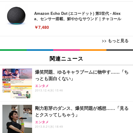
Amazon Echo Dot (エコードット) 第5世代 - Alex
a、センサー搭載、鮮やかなサウンド｜チャコール
￥7,480
>> もっと見る
[EdoErgo] オフィスチェア 椅子 テレワーク 疲れな
EIZO ビジネス向けプレミアムモニター | FlexScan
Amazonベーシック ペットシーツ 薄型 レギュラー 1
い 跳ね上げ式アームレスト コンパクト 約105度ロッ
EV3240X-WT | 31.5型4K UHD・USB Type-C・ホワ
関連ニュース
回使い捨て 無香料 ホワイト 300枚
キング pc 事務椅子 360度回転 座面昇降 強化ナイロ
イト
ン樹脂ベース 通気性メッシュ 在宅ワーク H-WY01
￥3,373
￥5,699
￥105,595
爆笑問題、ゆるキャラブームに物申す……「ち
(黒網+黒枠+黒足)
っとも面白くない」
エンタメ
EIZO ビジネス向けプレミアムモニター | FlexScan
SIHOO B100 オフィスチェア／デスクチェア メッシ
Amazonベーシック ペットシーツ 厚型 ワイド 42枚
2013.12.4(水) 15:46
EV2740X-WT | 27.0型4K UHD・USB Type-C・ホワ
ュチェア 人間工学 疲れない ブラック
x2袋(84枚) ホワイト(吸収面:ライトブルー)
イト
￥27,999
￥3,234
￥109,572
剛力彩芽のダンス、爆笑問題が感想……「見る
とクスッてしちゃう」
Sezlife オフィスチェア デスクチェア 疲れない テレ
エンタメ
【純正品】27"ゲーミングモニター DualSense 充電
ネオ・ルーライフ ネオ・オムツ L 中型犬用 26枚入
ワーク チェア 強化バックレスト 30度ロッキング機
2013.8.21(水) 18:49
フック付き（CFI-ZDM1J）
り 単品
能 人間工学 椅子 腰サポート 90度跳ね上げ式アーム