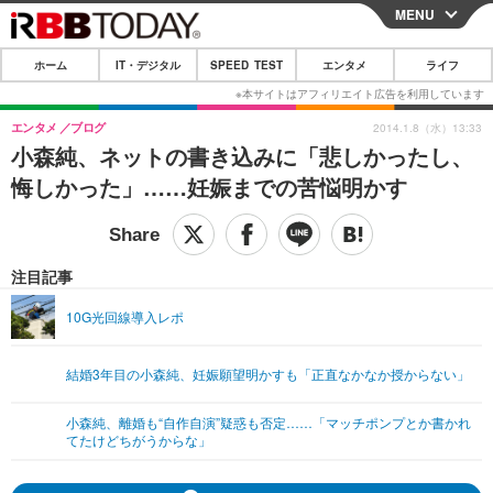
MENU
CLOSE
ホーム
IT・デジタル
SPEED TEST
エンタメ
ライフ
ホーム
IT・デジタル
エンタメ
ブログ
2014.1.8（水）13:33
小森純、ネットの書き込みに「悲しかったし、
IT・デジタルTOP
スマートフォン
SPEED TEST
悔しかった」……妊娠までの苦悩明かす
ネタ
ガジェット・ツール
エンタメ
ショッピング
その他
エンタメTOP
映画・ドラマ
ライフ
注目記事
韓流・K-POP
韓国・芸能
ライフTOP
グルメ
リリース一覧
10G光回線導入レポ
音楽
スポーツ
ペット
ショッピング
プッシュ通知の停止方法
結婚3年目の小森純、妊娠願望明かすも「正直なかなか授からない」
グラビア
ブログ
その他
小森純、離婚も“自作自演”疑惑も否定……「マッチポンプとか書かれ
ショッピング
その他
てたけどちがうからな」