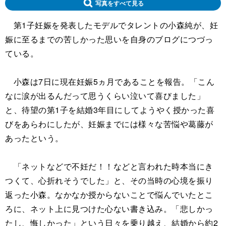
写真をすべて見る
第1子妊娠を発表したモデルでタレントの小森純が、妊
娠に至るまでの苦しかった思いを自身のブログにつづっ
ている。
小森は7日に現在妊娠5ヵ月であることを報告。「こん
なに涙が出るんだって思うくらい泣いて喜びました」
と、待望の第1子を結婚3年目にしてようやく授かった喜
びをあらわにしたが、妊娠までには様々な苦悩や葛藤が
あったという。
「ネットなどで不妊だ！！などと言われた時本当にき
つくて、心折れそうでした」と、その当時の心境を振り
返った小森。なかなか授からないことで悩んでいたとこ
ろに、ネット上に見つけた心ない書き込み。「悲しかっ
たし、悔しかった」という日々を乗り越え、結婚から約2