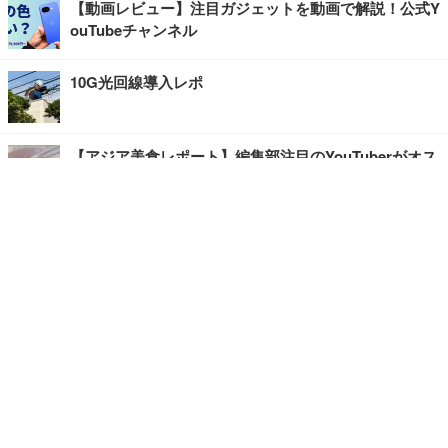
【動画レビュー】注目ガジェットを動画で解説！公式Y
ouTubeチャンネル
10G光回線導入レポ
【アジア美食レポート】編集部注目のYouTuberがオス
スメ！タイ・バンコクに行ったら食べたいグルメをチ
ェック
【エンタメRBB】注目の人にインタビュー
【坂道グループニュース】ーエンタメRBBー
今観るべきオススメ「韓国ドラマ」