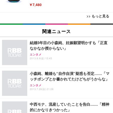
￥7,480
>> もっと見る
[EdoErgo] オフィスチェア 椅子 テレワーク 疲れな
EIZO ビジネス向けプレミアムモニター | FlexScan
Amazonベーシック ペットシーツ 薄型 レギュラー 1
い 跳ね上げ式アームレスト コンパクト 約105度ロッ
EV3240X-WT | 31.5型4K UHD・USB Type-C・ホワ
関連ニュース
回使い捨て 無香料 ホワイト 300枚
キング pc 事務椅子 360度回転 座面昇降 強化ナイロ
イト
ン樹脂ベース 通気性メッシュ 在宅ワーク H-WY01
￥3,373
￥5,699
￥105,595
結婚3年目の小森純、妊娠願望明かすも「正直
(黒網+黒枠+黒足)
なかなか授からない」
エンタメ
EIZO ビジネス向けプレミアムモニター | FlexScan
SIHOO B100 オフィスチェア／デスクチェア メッシ
Amazonベーシック ペットシーツ 厚型 ワイド 42枚
2013.8.9(金) 15:45
EV2740X-WT | 27.0型4K UHD・USB Type-C・ホワ
ュチェア 人間工学 疲れない ブラック
x2袋(84枚) ホワイト(吸収面:ライトブルー)
イト
￥27,999
￥3,234
￥109,572
小森純、離婚も“自作自演”疑惑も否定……「マ
ッチポンプとか書かれてたけどちがうからな」
Sezlife オフィスチェア デスクチェア 疲れない テレ
エンタメ
【純正品】27"ゲーミングモニター DualSense 充電
ネオ・ルーライフ ネオ・オムツ L 中型犬用 26枚入
ワーク チェア 強化バックレスト 30度ロッキング機
2013.7.26(金) 21:28
フック付き（CFI-ZDM1J）
り 単品
能 人間工学 椅子 腰サポート 90度跳ね上げ式アーム
レスト 3Dヘッドレスト ハンガー付き 高反発クッシ
￥49,979
￥1,800
￥7,680
ョン PCチェア 通気性メッシュ ゲーミング/勉強/事
中西モナ、流産していたことを告白……「精神
務用 おしゃれ パソコンチェア (ブラック)
的にかなりきつかった」