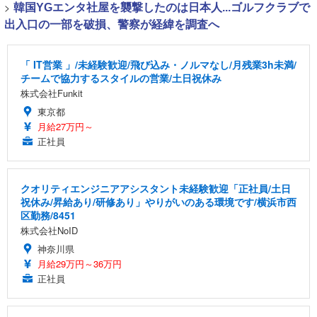
>
韓国YGエンタ社屋を襲撃したのは日本人...ゴルフクラブで
出入口の一部を破損、警察が経緯を調査へ
「 IT営業 」/未経験歓迎/飛び込み・ノルマなし/月残業3h未満/
チームで協力するスタイルの営業/土日祝休み
株式会社Funkit
東京都
月給27万円～
正社員
クオリティエンジニアアシスタント未経験歓迎「正社員/土日
祝休み/昇給あり/研修あり」やりがいのある環境です/横浜市西
区勤務/8451
株式会社NoID
神奈川県
月給29万円～36万円
正社員