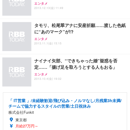
Sezlife オフィスチェア デスクチェア 疲れない テレ
【整備済み品】Dell E2724HS 27インチ 液晶モニタ
Smart Basic(スマートベーシック) 【Amazon.co.jp
エンタメ
ワーク チェア 強化バックレスト 30度ロッキング機
ー フルHD（1920×1080）VA 非光沢 HDMI/DisplayP
限定】 Smart Basic アイリスオーヤマ ペットシーツ
2013.12.13(金) 11:49
能 人間工学 椅子 腰サポート 90度跳ね上げ式アーム
ort/VGA スピーカー内蔵 高さ調整 スイベル VESA対
超厚型 お徳用 ワイド 100枚入 (x 1) (ケース販売)
レスト 3Dヘッドレスト ハンガー付き 高反発クッシ
応 ComfortView ビジネス向け
￥7,680
￥15,800
￥3,670
ョン PCチェア 通気性メッシュ ゲーミング/勉強/事
タモリ、松尾翠アナに安産祈願……渡した色紙
務用 おしゃれ パソコンチェア (ホワイト)
に“あのマーク”が!?
ANDWINT オフィスチェア デスクチェア 肘なし メ
【MiniLED/24.5inch/280Hz/FHD】GRAPHT THE S
アイリスオーヤマ ペットシーツ 超厚型 お徳用 レギ
エンタメ
ッシュ 通気性 ランバーサポート付き 腰サポート ガ
HOOTER Gaming Monitor 24” Essential ゲーミン
ュラー 200枚入【Amazon.co.jp限定】
2013.11.1(金) 15:15
ス圧無段階昇降 360度回転 キャスター付き コンパク
グモニター QD 24.5インチ 1ms FHD 量子ドット 残
ト 幅52×奥行58.5×高さ84～96cm テレワーク 在宅
像低減 (3年保証 | 輝点保証 | 日本メーカー)
￥3,731
￥4,139
￥34,980
勤務 ブラック
ナイナイ矢部、“できちゃった婚”疑惑を否
定……「揚げ足を取ろうとする人もおる」
エンタメ
2013.10.4(金) 19:02
「 IT営業 」/未経験歓迎/飛び込み・ノルマなし/月残業3h未満/
チームで協力するスタイルの営業/土日祝休み
株式会社Funkit
東京都
月給27万円～