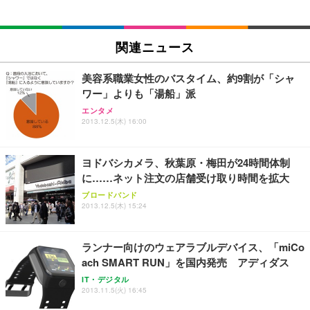
￥27,999
￥3,234
￥109,572
Sezlife オフィスチェア デスクチェア 疲れない テレ
関連ニュース
【純正品】27"ゲーミングモニター DualSense 充電
ネオ・ルーライフ ネオ・オムツ L 中型犬用 26枚入
ワーク チェア 強化バックレスト 30度ロッキング機
フック付き（CFI-ZDM1J）
り 単品
能 人間工学 椅子 腰サポート 90度跳ね上げ式アーム
美容系職業女性のバスタイム、約9割が「シャ
レスト 3Dヘッドレスト ハンガー付き 高反発クッシ
￥49,979
￥1,800
￥7,680
ワー」よりも「湯船」派
ョン PCチェア 通気性メッシュ ゲーミング/勉強/事
務用 おしゃれ パソコンチェア (ブラック)
エンタメ
2013.12.5(木) 16:00
Sezlife オフィスチェア デスクチェア 疲れない テレ
【整備済み品】Dell E2724HS 27インチ 液晶モニタ
Smart Basic(スマートベーシック) 【Amazon.co.jp
ワーク チェア 強化バックレスト 30度ロッキング機
ー フルHD（1920×1080）VA 非光沢 HDMI/DisplayP
限定】 Smart Basic アイリスオーヤマ ペットシーツ
能 人間工学 椅子 腰サポート 90度跳ね上げ式アーム
ort/VGA スピーカー内蔵 高さ調整 スイベル VESA対
超厚型 お徳用 ワイド 100枚入 (x 1) (ケース販売)
ヨドバシカメラ、秋葉原・梅田が24時間体制
レスト 3Dヘッドレスト ハンガー付き 高反発クッシ
応 ComfortView ビジネス向け
￥7,680
￥15,800
￥3,670
ョン PCチェア 通気性メッシュ ゲーミング/勉強/事
に……ネット注文の店舗受け取り時間を拡大
務用 おしゃれ パソコンチェア (ホワイト)
ブロードバンド
ANDWINT オフィスチェア デスクチェア 肘なし メ
【MiniLED/24.5inch/280Hz/FHD】GRAPHT THE S
2013.12.5(木) 15:24
アイリスオーヤマ ペットシーツ 超厚型 お徳用 レギ
ッシュ 通気性 ランバーサポート付き 腰サポート ガ
HOOTER Gaming Monitor 24” Essential ゲーミン
ュラー 200枚入【Amazon.co.jp限定】
ス圧無段階昇降 360度回転 キャスター付き コンパク
グモニター QD 24.5インチ 1ms FHD 量子ドット 残
ト 幅52×奥行58.5×高さ84～96cm テレワーク 在宅
像低減 (3年保証 | 輝点保証 | 日本メーカー)
￥3,731
ランナー向けのウェアラブルデバイス、「miCo
￥4,139
￥34,980
勤務 ブラック
ach SMART RUN」を国内発売 アディダス
IT・デジタル
2013.11.5(火) 16:45