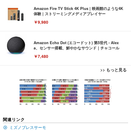
Amazon Fire TV Stick 4K Plus | 映画館のような4K
体験 | ストリーミングメディアプレイヤー
￥9,980
Amazon Echo Dot (エコードット) 第5世代 - Alex
a、センサー搭載、鮮やかなサウンド｜チャコール
￥7,480
>> もっと見る
[EdoErgo] オフィスチェア 椅子 テレワーク 疲れな
EIZO ビジネス向けプレミアムモニター | FlexScan
Amazonベーシック ペットシーツ 薄型 レギュラー 1
い 跳ね上げ式アームレスト コンパクト 約105度ロッ
EV3240X-WT | 31.5型4K UHD・USB Type-C・ホワ
回使い捨て 無香料 ホワイト 300枚
キング pc 事務椅子 360度回転 座面昇降 強化ナイロ
イト
ン樹脂ベース 通気性メッシュ 在宅ワーク H-WY01
￥3,373
￥5,699
￥105,595
(黒網+黒枠+黒足)
EIZO ビジネス向けプレミアムモニター | FlexScan
SIHOO B100 オフィスチェア／デスクチェア メッシ
Amazonベーシック ペットシーツ 厚型 ワイド 42枚
関連リンク
EV2740X-WT | 27.0型4K UHD・USB Type-C・ホワ
ュチェア 人間工学 疲れない ブラック
x2袋(84枚) ホワイト(吸収面:ライトブルー)
イト
ミズノブレスサーモ