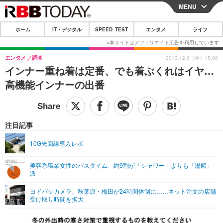
MENU
CLOSE
ホーム
IT・デジタル
SPEED TEST
エンタメ
ライフ
ホーム
IT・デジタル
エンタメ
調査
2013.12.6（金）15:00
インナー重ね着は定番、でも着ぶくれはイヤ…
IT・デジタルTOP
スマートフォン
SPEED TEST
高機能インナーの出番
ネタ
ガジェット・ツール
エンタメ
ショッピング
その他
エンタメTOP
映画・ドラマ
ライフ
注目記事
韓流・K-POP
韓国・芸能
ライフTOP
グルメ
リリース一覧
10G光回線導入レポ
音楽
スポーツ
ペット
ショッピング
プッシュ通知の停止方法
美容系職業女性のバスタイム、約9割が「シャワー」よりも「湯船」
派
グラビア
ブログ
その他
ヨドバシカメラ、秋葉原・梅田が24時間体制に……ネット注文の店舗
ショッピング
その他
受け取り時間を拡大