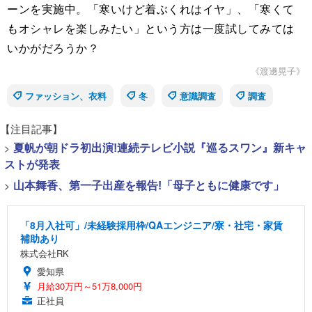
ーンを実施中。「寒いけど着ぶくれはイヤ」、「寒くて
もオシャレを楽しみたい」という方は一度試してみては
いかがだろうか？
《渡邊晃子》
ファッション、衣料
冬
意識調査
調査
【注目記事】
>
夏帆が朝ドラ初出演!連続テレビ小説『巡るスワン』新キャ
ストが発表
>
山本舞香、第一子出産を報告!「母子ともに健康です」
「8月入社可」/未経験採用枠/QAエンジニア/寮・社宅・家賃
補助あり
株式会社RK
愛知県
月給30万円～51万8,000円
正社員