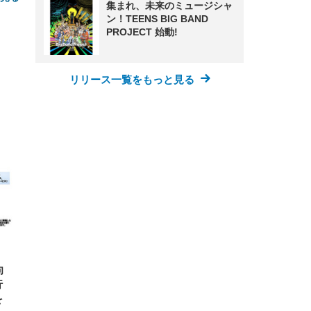
集まれ、未来のミュージシャ
ン！TEENS BIG BAND
PROJECT 始動!
リリース一覧をもっと見る
FHD】
ェ
ット
 メ
レギ
 ゲ
ーサ
ンチ
 ガ
 (3
回
ー)
ンパ
高さ
 在
向
行
を