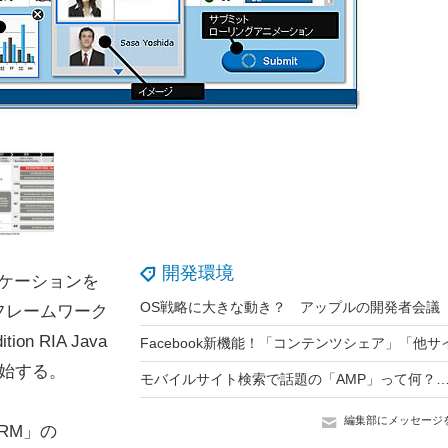
開発環境
リケーションを
フレームワーク
tion RIA Java
開始する。
編集部にメッセージ
RM」の