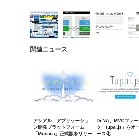
関連ニュース
EIZO ビジネス向けプレミア
EIZO ビジネス向けプレミア
【純
[EdoErgo] オフィスチェア 椅
Amazonベーシック ペットシ
SIHOO B100 オフィスチェア
Amazonベーシック ペットシ
ムモニター | FlexScan
ムモニター | FlexScan
ニタ
子 テレワーク 疲れない 跳ね
ーツ 薄型 レギュラー 1回使い
／デスクチェア メッシュチェ
ーツ 厚型 ワイド 42枚x2袋(84
EV3240X-WT | 31.5型4K
EV2740X-WT | 27.0型4K
ク付
上げ式アームレスト コンパク
捨て 無香料 ホワイト 300枚
ア 人間工学 疲れない ブラッ
枚) ホワイト(吸収面:ライトブ
UHD・USB Type-C・ホワイ
UHD・USB Type-C・ホワイ
ト 約105度ロッキング pc 事務
￥105,595
￥109,572
ク
ルー)
￥4
ト
ト
￥5,699
￥3,373
￥27,999
￥3,234
椅子 360度回転 座面昇降 強化
ナイロン樹脂ベース 通気性メ
ッシュ 在宅ワーク H-
WY01(黒網+黒枠+黒足)
アシアル、アプリケーショ
DeNA、MVCフレ
ン開発プラットフォーム
ク「tupai.js」を
「Monaca」正式版をリリー
ース化