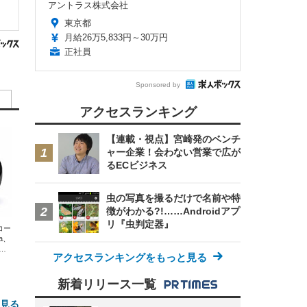
アントラス株式会社
東京都
月給26万5,833円～30万円
正社員
Sponsored by
アクセスランキング
【連載・視点】宮崎発のベンチ
ャー企業！会わない営業で広が
るECビジネス
虫の写真を撮るだけで名前や特
徴がわかる?!……Androidアプ
リ『虫判定器』
エコー
xa、
な
アクセスランキングをもっと見る
新着リリース一覧
と見る