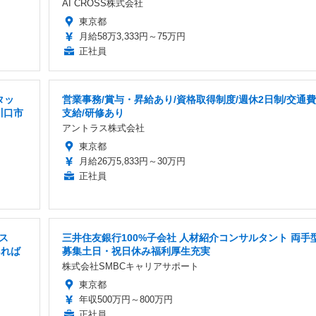
AI CROSS株式会社
東京都
月給58万3,333円～75万円
正社員
タッ
営業事務/賞与・昇給あり/資格取得制度/週休2日制/交通費
川口市
支給/研修あり
アントラス株式会社
東京都
月給26万5,833円～30万円
正社員
ス
三井住友銀行100%子会社 人材紹介コンサルタント 両手
あれば
募集土日・祝日休み福利厚生充実
株式会社SMBCキャリアサポート
東京都
年収500万円～800万円
正社員