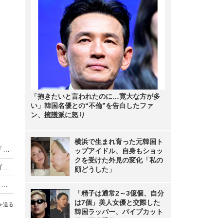
「抱きたいと言われたのに…寛大な方が多
い」韓国名優との“不倫”を告白したファ
ン、擁護派に怒り
横浜で生まれ育った元韓国ト
OS戦略に大きな動き？ アップルの開発者会議「WWDC 16」6月13日開幕
ップアイドル、自身もショッ
クを受けた外見の変化「私の
Facebook新機能！「コンテンツシェア」「他サイト保存」「360度動画」などが開発者イベントで発表
顔どうした」
モバイルサイト検索で話題の「AMP」って何？……国内初の対応アプリも
「精子は通常2～3億個、自分
は7個」美人女優と交際した
を送る
韓国ラッパー、パイプカット