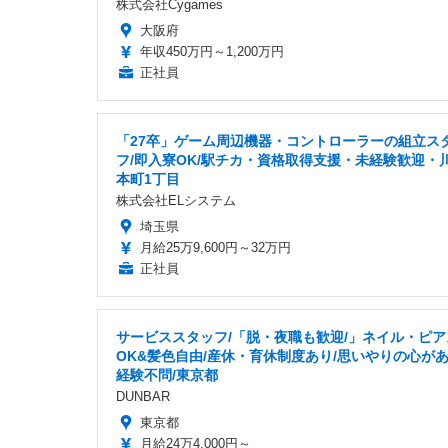
株式会社Cygames
大阪府
年収450万円～1,200万円
正社員
「27卒」ゲーム周辺機器・コントローラーの組立ス
フ/即入寮OK/駅チカ・資格取得支援・未経験歓迎・
本町1丁目
株式会社ELシステム
埼玉県
月給25万9,600円～32万円
正社員
サービススタッフ/「脱・夜職も歓迎/」ネイル・ピア
OK&髪色自由/産休・育休制度あり/思いやりの心が
経験不問/東京都
DUNBAR
東京都
月給24万4,000円～