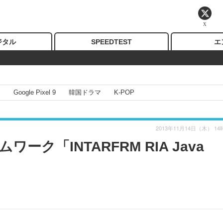
X
ジタル
SPEEDTEST
エ
I
Google Pixel 9
韓国ドラマ
K-POP
2013年11月14日（木） 14
ク「INTARFRM RIA Java