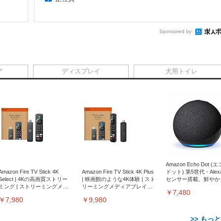
Sponsored by
ア
ディスプレイ
犬用トイレ
Amazon Echo Dot (
Amazon Fire TV Stick 4K
Amazon Fire TV Stick 4K Plus
ドット) 第5世代 - Ale
Select | 4Kの高画質ストリー
| 映画館のような4K体験 | スト
センサー搭載、鮮やか
ミング | ストリーミングメデ
リーミングメディアプレイヤ
サウンド｜チャコール
￥7,480
ィアプレイヤー
ー
￥7,980
￥9,980
>> もっ