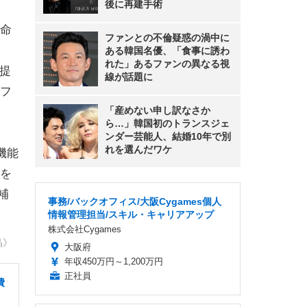
後に再建手術
命
ファンとの不倫疑惑の渦中に
ある韓国名優、「食事に誘わ
れた」あるファンの異なる視
を提
線が話題に
フ
「産めない申し訳なさか
ら…」韓国初のトランスジェ
ンダー芸能人、結婚10年で別
れを選んだワケ
行機能
品を
補
事務/バックオフィス/大阪Cygames個人
情報管理担当/スキル・キャリアアップ
株式会社Cygames
晶》
大阪府
年収450万円～1,200万円
正社員
費