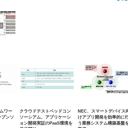
【整備済み品】Dell
【MiniLED/24.5inch/280Hz/
正品】27"ゲーミングモ
ANDWINT オフィスチ
アイリスオーヤマ ペ
Sezlife オフィスチェア デスク
ネオ・ルーライフ ネオ・オム
E2724HS 27インチ 液晶モ
Sezlife オフィスチェア デスク
Smart Basic(スマートベーシ
GRAPHT THE SHOOTER
ー DualSense 充電フッ
ア デスクチェア 肘なし
シーツ 超厚型 お徳用 
チェア 疲れない テレワーク
ツ L 中型犬用 26枚入り 単品
ニター フル
チェア 疲れない テレワーク
ック) 【Amazon.co.jp限定】
Gaming Monitor 24” Essential
き（CFI-ZDM1J）
ッシュ 通気性 ランバ
ュラー 200枚入
チェア 強化バックレスト 30
HD（1920×1080）VA 非光
チェア 強化バックレスト 30度
Smart Basic アイリスオーヤマ
ーミングモニター QD 24.5イ
ポート付き 腰サポート
【Amazon.co.jp限定】
￥1,800
￥15,800
￥34,980
9,979
度ロッキング機能 人間工学 椅
沢 HDMI/DisplayPort/VGA
ロッキング機能 人間工学 椅子
ペットシーツ 超厚型 お徳用
￥4,139
￥3,731
1ms FHD 量子ドット 残像低減
ス圧無段階昇降 360度
￥7,680
￥7,680
￥3,670
子 腰サポート 90度跳ね上げ
スピーカー内蔵 高さ調整 ス
腰サポート 90度跳ね上げ式ア
ワイド 100枚入 (x 1) (ケース
年保証 | 輝点保証 | 日本メーカ
転 キャスター付き コ
式アームレスト 3Dヘッドレス
イベル VESA対応
ームレスト 3Dヘッドレスト
販売)
クト 幅52×奥行58.5×
ト ハンガー付き 高反発クッシ
ComfortView ビジネス向け
ハンガー付き 高反発クッショ
84～96cm テレワーク
ョン PCチェア 通気性メッシ
ン PCチェア 通気性メッシュ
宅勤務 ブラック
ュ ゲーミング/勉強/事務用 お
ゲーミング/勉強/事務用 おし
しゃれ パソコンチェア (ブラ
ゃれ パソコンチェア (ホワイ
ック)
ト)
ームワー
クラウドテストベッドコン
NEC、スマートデバイス
オープンソ
ソーシアム、アプリケーシ
けアプリ開発を効率的に
ョン開発実証のPaaS環境を
う業務システム構築基盤