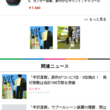
a、センサー搭載、鮮やかなサウンド｜チャコール
￥7,480
>> もっと見る
[EdoErgo] オフィスチェア 椅子 テレワーク 疲れな
EIZO ビジネス向けプレミアムモニター | FlexScan
Amazonベーシック ペットシーツ 薄型 レギュラー 1
い 跳ね上げ式アームレスト コンパクト 約105度ロッ
EV3240X-WT | 31.5型4K UHD・USB Type-C・ホワ
回使い捨て 無香料 ホワイト 300枚
キング pc 事務椅子 360度回転 座面昇降 強化ナイロ
イト
ン樹脂ベース 通気性メッシュ 在宅ワーク H-WY01
￥3,373
￥5,699
￥105,595
(黒網+黒枠+黒足)
EIZO ビジネス向けプレミアムモニター | FlexScan
SIHOO B100 オフィスチェア／デスクチェア メッシ
Amazonベーシック ペットシーツ 厚型 ワイド 42枚
EV2740X-WT | 27.0型4K UHD・USB Type-C・ホワ
ュチェア 人間工学 疲れない ブラック
x2袋(84枚) ホワイト(吸収面:ライトブルー)
関連ニュース
イト
￥27,999
￥3,234
￥109,572
「半沢直樹」原作がついに1位・2位独占！ 発
行部数は合計150万部を突破
Sezlife オフィスチェア デスクチェア 疲れない テレ
【純正品】27"ゲーミングモニター DualSense 充電
ネオ・ルーライフ ネオ・オムツ L 中型犬用 26枚入
エンタメ
ワーク チェア 強化バックレスト 30度ロッキング機
フック付き（CFI-ZDM1J）
り 単品
2013.8.8(木) 15:01
能 人間工学 椅子 腰サポート 90度跳ね上げ式アーム
レスト 3Dヘッドレスト ハンガー付き 高反発クッシ
￥49,979
￥1,800
￥7,680
ョン PCチェア 通気性メッシュ ゲーミング/勉強/事
「半沢直樹」でプールシーン披露の壇蜜、実は
務用 おしゃれ パソコンチェア (ブラック)