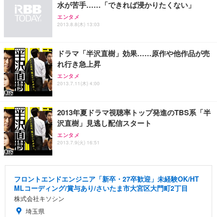
水が苦手……「できれば浸かりたくない」
Sezlife オフィスチェア デスクチェア 疲れない テレ
【整備済み品】Dell E2724HS 27インチ 液晶モニタ
Smart Basic(スマートベーシック) 【Amazon.co.jp
エンタメ
ワーク チェア 強化バックレスト 30度ロッキング機
ー フルHD（1920×1080）VA 非光沢 HDMI/DisplayP
限定】 Smart Basic アイリスオーヤマ ペットシーツ
2013.8.8(木) 13:03
能 人間工学 椅子 腰サポート 90度跳ね上げ式アーム
ort/VGA スピーカー内蔵 高さ調整 スイベル VESA対
超厚型 お徳用 ワイド 100枚入 (x 1) (ケース販売)
レスト 3Dヘッドレスト ハンガー付き 高反発クッシ
応 ComfortView ビジネス向け
￥7,680
￥15,800
￥3,670
ョン PCチェア 通気性メッシュ ゲーミング/勉強/事
ドラマ「半沢直樹」効果……原作や他作品が売
務用 おしゃれ パソコンチェア (ホワイト)
れ行き急上昇
ANDWINT オフィスチェア デスクチェア 肘なし メ
【MiniLED/24.5inch/280Hz/FHD】GRAPHT THE S
アイリスオーヤマ ペットシーツ 超厚型 お徳用 レギ
ッシュ 通気性 ランバーサポート付き 腰サポート ガ
HOOTER Gaming Monitor 24” Essential ゲーミン
エンタメ
ュラー 200枚入【Amazon.co.jp限定】
ス圧無段階昇降 360度回転 キャスター付き コンパク
グモニター QD 24.5インチ 1ms FHD 量子ドット 残
2013.7.11(木) 4:00
ト 幅52×奥行58.5×高さ84～96cm テレワーク 在宅
像低減 (3年保証 | 輝点保証 | 日本メーカー)
￥3,731
￥4,139
￥34,980
勤務 ブラック
2013年夏ドラマ視聴率トップ発進のTBS系「半
沢直樹」見逃し配信スタート
エンタメ
2013.7.9(火) 16:51
フロントエンドエンジニア「新卒・27卒歓迎」未経験OK/HT
MLコーディング/賞与あり/さいたま市大宮区大門町2丁目
株式会社キソシン
埼玉県