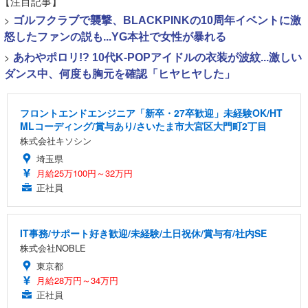
【注目記事】
>
ゴルフクラブで襲撃、BLACKPINKの10周年イベントに激
怒したファンの説も...YG本社で女性が暴れる
>
あわやポロリ!? 10代K-POPアイドルの衣装が波紋...激しい
ダンス中、何度も胸元を確認「ヒヤヒヤした」
フロントエンドエンジニア「新卒・27卒歓迎」未経験OK/HT
MLコーディング/賞与あり/さいたま市大宮区大門町2丁目
株式会社キソシン
埼玉県
月給25万100円～32万円
正社員
IT事務/サポート好き歓迎/未経験/土日祝休/賞与有/社内SE
株式会社NOBLE
東京都
月給28万円～34万円
正社員