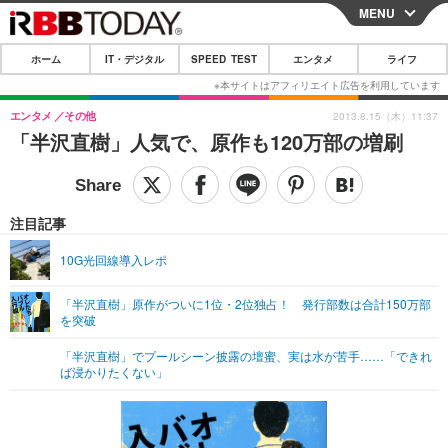
MENU
CLOSE
ホーム
IT・デジタル
SPEED TEST
エンタメ
ライフ
ホーム
IT・デジタル
エンタメ
その他
2013.8.15（木）11:37
「半沢直樹」人気で、原作も120万部の増刷
IT・デジタルTOP
スマートフォン
SPEED TEST
ネタ
ガジェット・ツール
エンタメ
注目記事
ショッピング
その他
エンタメTOP
映画・ドラマ
ライフ
10G光回線導入レポ
韓流・K-POP
韓国・芸能
ライフTOP
グルメ
リリース一覧
「半沢直樹」原作がついに1位・2位独占！ 発行部数は合計150万部
音楽
スポーツ
ペット
ショッピング
を突破
プッシュ通知の停止方法
グラビア
ブログ
「半沢直樹」でプールシーン披露の壇蜜、実は水が苦手……「できれ
その他
ば浸かりたくない」
ショッピング
その他