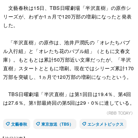
文藝春秋は15日、TBS日曜劇場「半沢直樹」の原作シ
リーズが、わずか1ヵ月で120万部の増刷になったと発表
した。
「半沢直樹」の原作は、池井戸潤氏の「オレたちバブ
ル入行組」と「オレたち花のバブル組」（ともに文春文
庫）。もともとは累計50万部近い文庫だったが、「半沢
直樹」スタートとともに増刷。現在ではシリーズ累計170
万部を突破し、1ヵ月で120万部の増刷になったという。
TBS日曜劇場「半沢直樹」は第1回目は19.4％、第4回
は27.6％。第1部最終回の第5回は29・0％に達している。
《RBB TODAY》
文藝春秋
東京放送（TBS）
エンタメトピックス