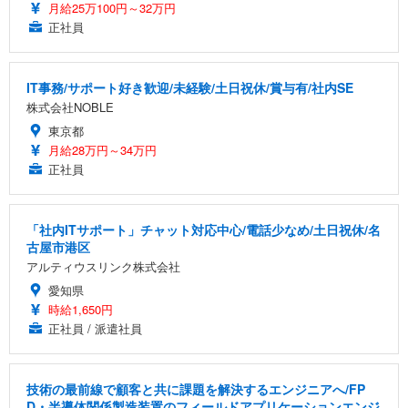
月給25万100円～32万円
正社員
IT事務/サポート好き歓迎/未経験/土日祝休/賞与有/社内SE
株式会社NOBLE
東京都
月給28万円～34万円
正社員
「社内ITサポート」チャット対応中心/電話少なめ/土日祝休/名
古屋市港区
アルティウスリンク株式会社
愛知県
時給1,650円
正社員 / 派遣社員
技術の最前線で顧客と共に課題を解決するエンジニアへ/FP
D・半導体関係製造装置のフィールドアプリケーションエンジ